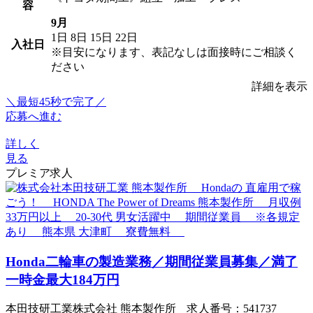
容
9月
1日
8日
15日
22日
入社日
※目安になります、表記なしは面接時にご相談く
ださい
詳細を表示
＼最短45秒で完了／
応募へ進む
詳しく
見る
プレミア求人
Honda二輪車の製造業務／期間従業員募集／満了
一時金最大184万円
本田技研工業株式会社 熊本製作所 求人番号：541737