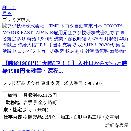
詳しく
見る
プレミア求人
【時給1900円に大幅UP！！】入社日からずっと時
給1900円★残業・深夜...
フジ技研株式会社 東北支店 求人番号：987506
給与
月収例
462,375
円
勤務地
岩手県 金ケ崎町
寮・社宅
あり（無料）
仕事内容
樹脂製品の組立・加工 / 自動車系工場 / 交替制
詳細を表示