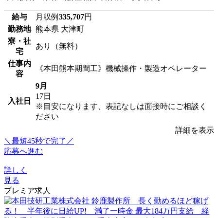
給与
月収例
335,707
円
勤務地
熊本県 大津町
寮・社
あり（無料）
宅
仕事内
《本田熊本期間工》機械操作・製造オペレーター
容
9月
17日
入社日
※目安になります、表記なしは面接時にご相談く
ださい
詳細を表示
＼最短45秒で完了／
応募へ進む
詳しく
見る
プレミア求人