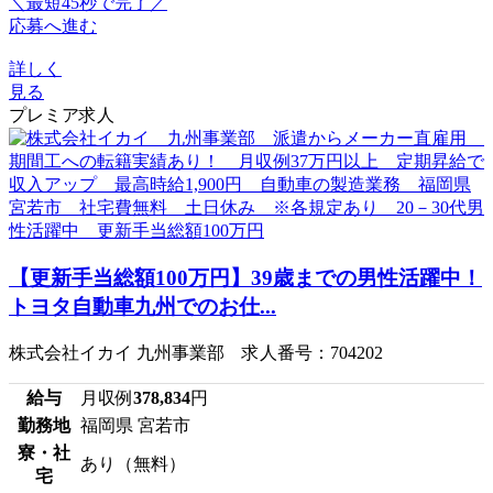
＼最短45秒で完了／
応募へ進む
詳しく
見る
プレミア求人
【更新手当総額100万円】39歳までの男性活躍中！
トヨタ自動車九州でのお仕...
株式会社イカイ 九州事業部 求人番号：704202
給与
月収例
378,834
円
勤務地
福岡県 宮若市
寮・社
あり（無料）
宅