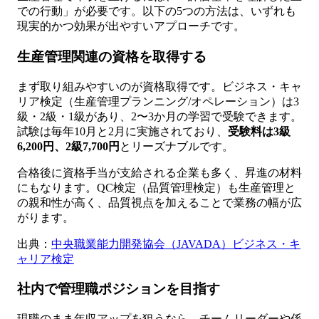
での行動」が必要です。以下の5つの方法は、いずれも
現実的かつ効果が出やすいアプローチです。
生産管理関連の資格を取得する
まず取り組みやすいのが資格取得です。ビジネス・キャ
リア検定（生産管理プランニング/オペレーション）は3
級・2級・1級があり、2〜3か月の学習で受験できます。
試験は毎年10月と2月に実施されており、
受験料は3級
6,200円、2級7,700円
とリーズナブルです。
合格後に資格手当が支給される企業も多く、昇進の材料
にもなります。QC検定（品質管理検定）も生産管理と
の親和性が高く、品質視点を加えることで業務の幅が広
がります。
出典：
中央職業能力開発協会（JAVADA）ビジネス・キ
ャリア検定
社内で管理職ポジションを目指す
現職のまま年収アップを狙うなら、チームリーダーや係