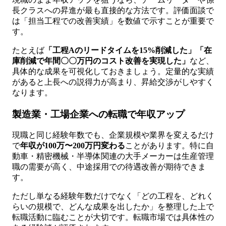
長クラスへの昇進が最も直接的な方法です。評価面談で
は「担当工程での改善実績」を数値で示すことが重要で
す。
たとえば
「工程Aのリードタイムを15%削減した」「在
庫削減で年間〇〇万円のコスト改善を実現した」
など、
具体的な成果を可視化しておきましょう。定量的な実績
があると上長への説得力が高まり、昇給交渉がしやすく
なります。
製造業・工場企業への転職で年収アップ
現職と同じ経験年数でも、企業規模や業界を変えるだけ
で
年収が100万〜200万円変わる
ことがあります。特に自
動車・精密機械・半導体関連の大手メーカーは生産管理
職の需要が高く、中途採用での待遇改善が期待できま
す。
ただし単なる経験年数だけでなく「どの工程を、どれく
らいの規模で、どんな成果を出したか」を整理した上で
転職活動に臨むことが大切です。転職市場では具体性の