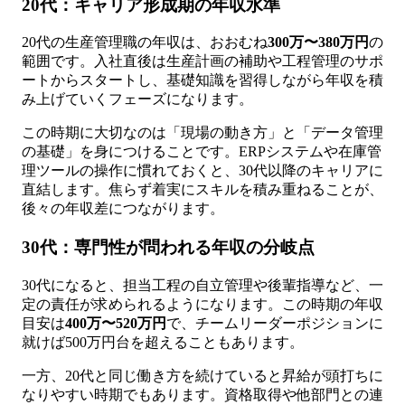
20代：キャリア形成期の年収水準
20代の生産管理職の年収は、おおむね
300万〜380万円
の
範囲です。入社直後は生産計画の補助や工程管理のサポ
ートからスタートし、基礎知識を習得しながら年収を積
み上げていくフェーズになります。
この時期に大切なのは「現場の動き方」と「データ管理
の基礎」を身につけることです。ERPシステムや在庫管
理ツールの操作に慣れておくと、30代以降のキャリアに
直結します。焦らず着実にスキルを積み重ねることが、
後々の年収差につながります。
30代：専門性が問われる年収の分岐点
30代になると、担当工程の自立管理や後輩指導など、一
定の責任が求められるようになります。この時期の年収
目安は
400万〜520万円
で、チームリーダーポジションに
就けば500万円台を超えることもあります。
一方、20代と同じ働き方を続けていると昇給が頭打ちに
なりやすい時期でもあります。資格取得や他部門との連