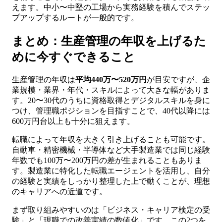
えます。中小〜中堅の工場から実務経験を積んでステッ
プアップするルートが一般的です。
まとめ：生産管理の年収を上げるた
めに今すぐできること
生産管理の年収は
平均440万〜520万円
が目安ですが、企
業規模・業界・年代・スキルによって大きな幅がありま
す。20〜30代のうちに資格取得とデジタルスキルを身に
つけ、管理職ポジションを目指すことで、40代以降には
600万円台以上も十分に狙えます。
転職によって年収を大きく引き上げることも可能です。
自動車・精密機械・半導体など大手製造業では同じ経験
年数でも100万〜200万円の差が生まれることもありま
す。製造業に特化した転職エージェントを活用し、自分
の経験と実績をしっかり整理した上で動くことが、理想
のキャリアへの近道です。
まず取り組みやすいのは「ビジネス・キャリア検定の受
験」と「現職での改善実績の数値化」です。この2つを