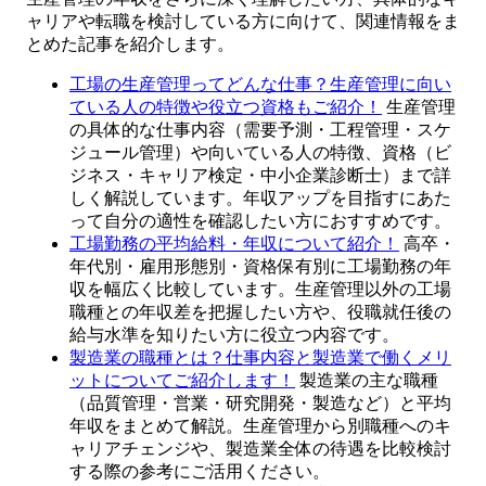
ャリアや転職を検討している方に向けて、関連情報をま
とめた記事を紹介します。
工場の生産管理ってどんな仕事？生産管理に向い
ている人の特徴や役立つ資格もご紹介！
生産管理
の具体的な仕事内容（需要予測・工程管理・スケ
ジュール管理）や向いている人の特徴、資格（ビ
ジネス・キャリア検定・中小企業診断士）まで詳
しく解説しています。年収アップを目指すにあた
って自分の適性を確認したい方におすすめです。
工場勤務の平均給料・年収について紹介！
高卒・
年代別・雇用形態別・資格保有別に工場勤務の年
収を幅広く比較しています。生産管理以外の工場
職種との年収差を把握したい方や、役職就任後の
給与水準を知りたい方に役立つ内容です。
製造業の職種とは？仕事内容と製造業で働くメリ
ットについてご紹介します！
製造業の主な職種
（品質管理・営業・研究開発・製造など）と平均
年収をまとめて解説。生産管理から別職種へのキ
ャリアチェンジや、製造業全体の待遇を比較検討
する際の参考にご活用ください。