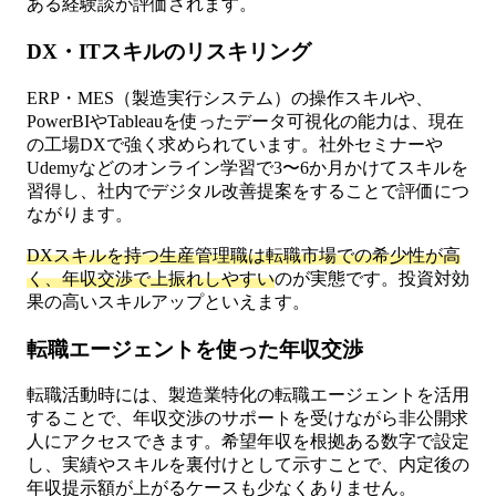
ある経験談が評価されます。
DX・ITスキルのリスキリング
ERP・MES（製造実行システム）の操作スキルや、
PowerBIやTableauを使ったデータ可視化の能力は、現在
の工場DXで強く求められています。社外セミナーや
Udemyなどのオンライン学習で3〜6か月かけてスキルを
習得し、社内でデジタル改善提案をすることで評価につ
ながります。
DXスキルを持つ生産管理職は転職市場での希少性が高
く、年収交渉で上振れしやすい
のが実態です。投資対効
果の高いスキルアップといえます。
転職エージェントを使った年収交渉
転職活動時には、製造業特化の転職エージェントを活用
することで、年収交渉のサポートを受けながら非公開求
人にアクセスできます。希望年収を根拠ある数字で設定
し、実績やスキルを裏付けとして示すことで、内定後の
年収提示額が上がるケースも少なくありません。