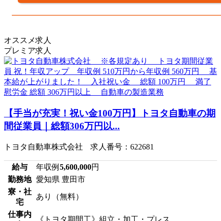
オススメ求人
プレミア求人
【手当が充実！祝い金100万円】トヨタ自動車の期
間従業員｜総額306万円以...
トヨタ自動車株式会社 求人番号：622681
給与
年収例
5,600,000
円
勤務地
愛知県 豊田市
寮・社
あり（無料）
宅
仕事内
《トヨタ期間工》組立・加工・プレス