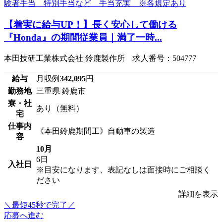
【着実に給与UP！】長く安心して働ける
『Honda』の期間従業員｜満了一時...
本田技研工業株式会社 鈴鹿製作所 求人番号：504777
給与
月収例
342,095
円
勤務地
三重県 鈴鹿市
寮・社
あり（無料）
宅
仕事内
《本田鈴鹿期間工》自動車の製造
容
10月
6日
入社日
※目安になります、表記なしは面接時にご相談く
ださい
詳細を表示
＼最短45秒で完了／
応募へ進む