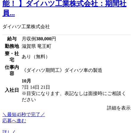
能！ 】ダイハツ工業株式会社：期間社
員...
ダイハツ工業株式会社
給与
月収例
380,000
円
勤務地
滋賀県 竜王町
寮・社
あり（無料）
宅
仕事内
《ダイハツ期間工》ダイハツ車の製造
容
10月
7日
14日
21日
入社日
※目安になります、表記なしは面接時にご相談く
ださい
詳細を表示
＼最短45秒で完了／
応募へ進む
詳しく