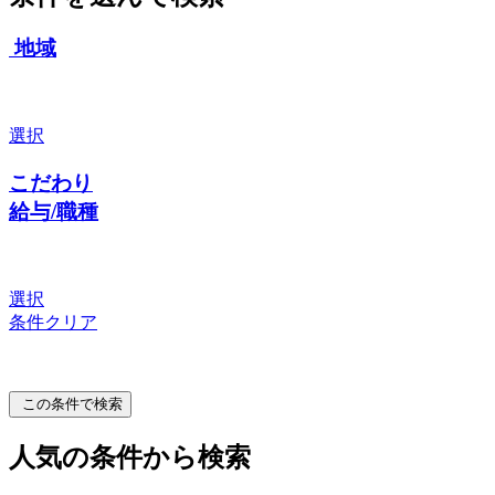
地域
選択
こだわり
給与/職種
選択
条件クリア
この条件で検索
人気の条件から検索