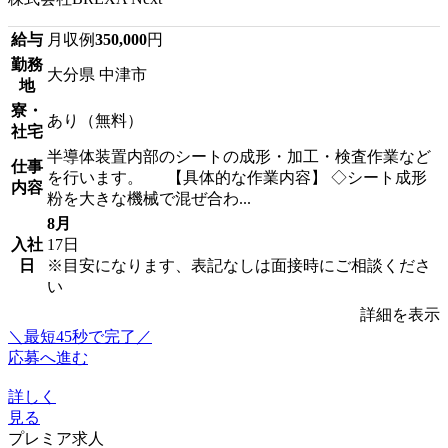
給与
月収例
350,000
円
勤務
大分県 中津市
地
寮・
あり（無料）
社宅
半導体装置内部のシートの成形・加工・検査作業など
仕事
を行います。 【具体的な作業内容】 ◇シート成形
内容
粉を大きな機械で混ぜ合わ...
8月
入社
17日
日
※目安になります、表記なしは面接時にご相談くださ
い
詳細を表示
＼最短45秒で完了／
応募へ進む
詳しく
見る
プレミア求人