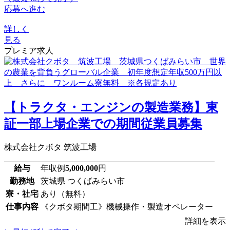
応募へ進む
詳しく
見る
プレミア求人
【トラクタ・エンジンの製造業務】東
証一部上場企業での期間従業員募集
株式会社クボタ 筑波工場
給与
年収例
5,000,000
円
勤務地
茨城県 つくばみらい市
寮・社宅
あり（無料）
仕事内容
《クボタ期間工》機械操作・製造オペレーター
詳細を表示