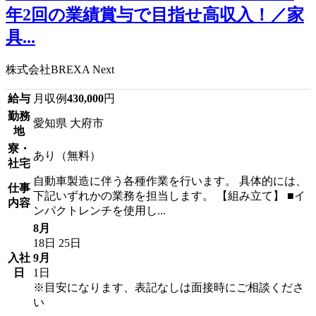
年2回の業績賞与で目指せ高収入！／家
具...
株式会社BREXA Next
給与
月収例
430,000
円
勤務
愛知県 大府市
地
寮・
あり（無料）
社宅
自動車製造に伴う各種作業を行います。 具体的には、
仕事
下記いずれかの業務を担当します。 【組み立て】 ■イ
内容
ンパクトレンチを使用し...
8月
18日
25日
入社
9月
日
1日
※目安になります、表記なしは面接時にご相談くださ
い