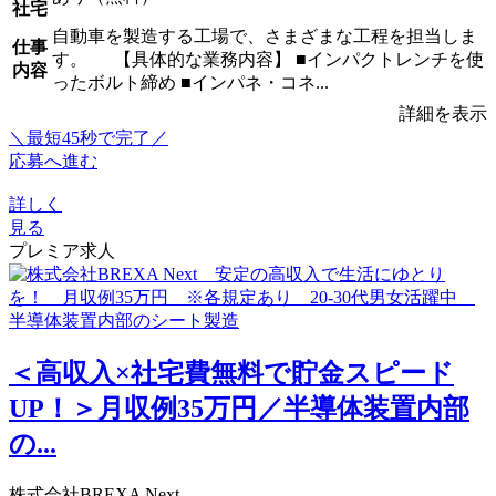
社宅
自動車を製造する工場で、さまざまな工程を担当しま
仕事
す。 【具体的な業務内容】 ■インパクトレンチを使
内容
ったボルト締め ■インパネ・コネ...
詳細を表示
＼最短45秒で完了／
応募へ進む
詳しく
見る
プレミア求人
＜高収入×社宅費無料で貯金スピード
UP！＞月収例35万円／半導体装置内部
の...
株式会社BREXA Next