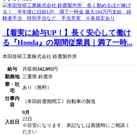
【着実に給与UP！】長く安心して働け
る『Honda』の期間従業員｜満了一時...
本田技研工業株式会社 鈴鹿製作所
給与
月収例
342,095
円
勤務地
三重県 鈴鹿市
寮・社
あり（無料）
宅
仕事内
《本田鈴鹿期間工》自動車の製造
容
9月
22日
入社日
※目安になります、表記なしは面接時にご相談く
ださい