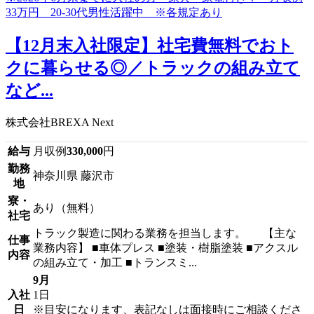
【12月末入社限定】社宅費無料でおト
クに暮らせる◎／トラックの組み立て
など...
株式会社BREXA Next
給与
月収例
330,000
円
勤務
神奈川県 藤沢市
地
寮・
あり（無料）
社宅
トラック製造に関わる業務を担当します。 【主な
仕事
業務内容】 ■車体プレス ■塗装・樹脂塗装 ■アクスル
内容
の組み立て・加工 ■トランスミ...
9月
入社
1日
日
※目安になります、表記なしは面接時にご相談くださ