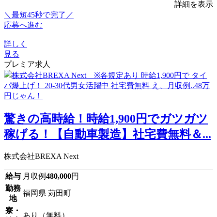
詳細を表示
＼最短45秒で完了／
応募へ進む
詳しく
見る
プレミア求人
驚きの高時給！時給1,900円でガツガツ
稼げる！【自動車製造】社宅費無料＆...
株式会社BREXA Next
給与
月収例
480,000
円
勤務
福岡県 苅田町
地
寮・
あり（無料）