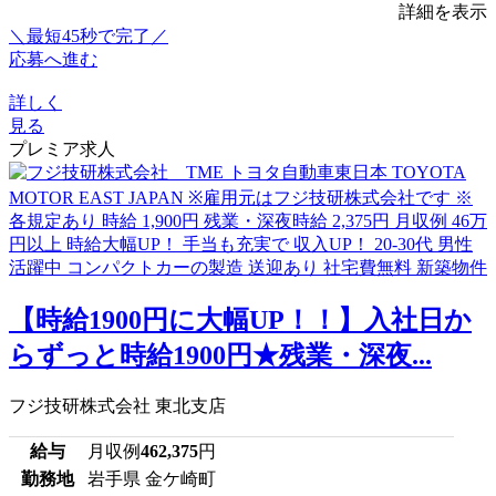
詳細を表示
＼最短45秒で完了／
応募へ進む
詳しく
見る
プレミア求人
【時給1900円に大幅UP！！】入社日か
らずっと時給1900円★残業・深夜...
フジ技研株式会社 東北支店
給与
月収例
462,375
円
勤務地
岩手県 金ケ崎町