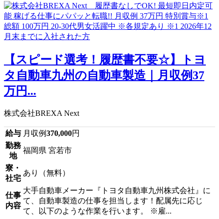
【スピード選考！履歴書不要☆】トヨ
タ自動車九州の自動車製造｜月収例37
万円...
株式会社BREXA Next
給与
月収例
370,000
円
勤務
福岡県 宮若市
地
寮・
あり（無料）
社宅
大手自動車メーカー『トヨタ自動車九州株式会社』に
仕事
て、自動車製造の仕事を担当します！配属先に応じ
内容
て、以下のような作業を行います。 ※雇...