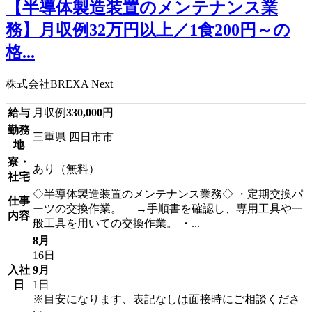
【半導体製造装置のメンテナンス業
務】月収例32万円以上／1食200円～の
格...
株式会社BREXA Next
給与
月収例
330,000
円
勤務
三重県 四日市市
地
寮・
あり（無料）
社宅
◇半導体製造装置のメンテナンス業務◇ ・定期交換パ
仕事
ーツの交換作業。 →手順書を確認し、専用工具や一
内容
般工具を用いての交換作業。 ・...
8月
16日
入社
9月
日
1日
※目安になります、表記なしは面接時にご相談くださ