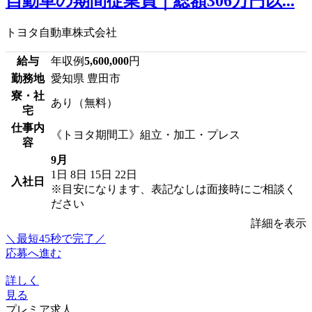
自動車の期間従業員｜総額306万円以...
トヨタ自動車株式会社
給与
年収例
5,600,000
円
勤務地
愛知県 豊田市
寮・社
あり（無料）
宅
仕事内
《トヨタ期間工》組立・加工・プレス
容
9月
1日
8日
15日
22日
入社日
※目安になります、表記なしは面接時にご相談く
ださい
詳細を表示
＼最短45秒で完了／
応募へ進む
詳しく
見る
プレミア求人