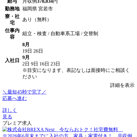
給与
月収例
378,834
円
勤務地
福岡県 宮若市
寮・社
あり（無料）
宅
仕事内
組立・検査 / 自動車系工場 / 交替制
容
8月
19日
26日
9月
入社日
2日
9日
16日
23日
※目安になります、表記なしは面接時にご相談く
ださい
詳細を表示
＼最短45秒で完了／
応募へ進む
詳しく
見る
プレミア求人