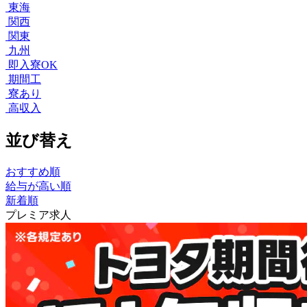
東海
関西
関東
九州
即入寮OK
期間工
寮あり
高収入
並び替え
おすすめ順
給与が高い順
新着順
プレミア求人