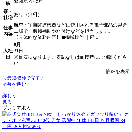
愛知県 小牧市
地
寮・
あり（無料）
社宅
航空・宇宙関連機器などに使用される電子部品の製造
仕事
工場で、機械補助や組付けなどを担当します。
内容
【具体的な業務内容】 ■機械操作 ｜部...
8月
入社
31日
日
※目安になります、表記なしは面接時にご相談くださ
い
詳細を表示
＼最短45秒で完了／
応募へ進む
詳しく
見る
プレミア求人