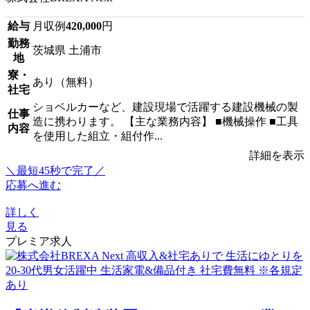
給与
月収例
420,000
円
勤務
茨城県 土浦市
地
寮・
あり（無料）
社宅
ショベルカーなど、建設現場で活躍する建設機械の製
仕事
造に携わります。 【主な業務内容】 ■機械操作 ■工具
内容
を使用した組立・組付作...
詳細を表示
＼最短45秒で完了／
応募へ進む
詳しく
見る
プレミア求人