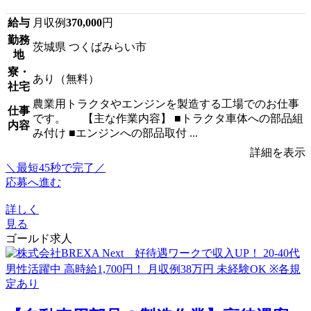
給与
月収例
370,000
円
勤務
茨城県 つくばみらい市
地
寮・
あり（無料）
社宅
農業用トラクタやエンジンを製造する工場でのお仕事
仕事
です。 【主な作業内容】 ■トラクタ車体への部品組
内容
み付け ■エンジンへの部品取付 ...
詳細を表示
＼最短45秒で完了／
応募へ進む
詳しく
見る
ゴールド求人