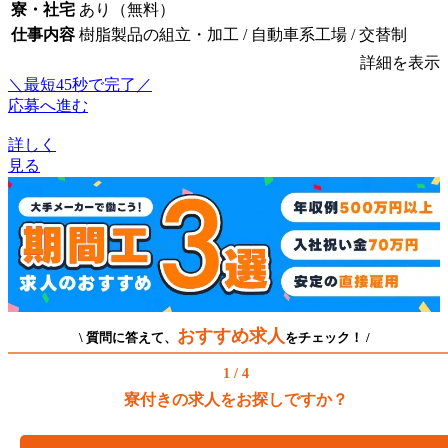
寮・社宅
あり（無料）
仕事内容
樹脂製品の組立・加工 / 自動車系工場 / 交替制
詳細を表示
＼最短45秒で完了／
応募へ進む
詳しく
見る
おすすめ求人
\ 質問に答えて、
をチェック！ /
1 / 4
寮付きの求人をお探しですか？