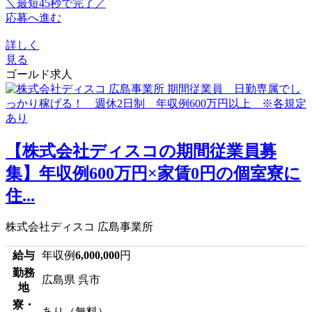
＼最短45秒で完了／
応募へ進む
詳しく
見る
ゴールド求人
【株式会社ディスコの期間従業員募
集】年収例600万円×家賃0円の個室寮に
住...
株式会社ディスコ 広島事業所
給与
年収例
6,000,000
円
勤務
広島県 呉市
地
寮・
あり（無料）