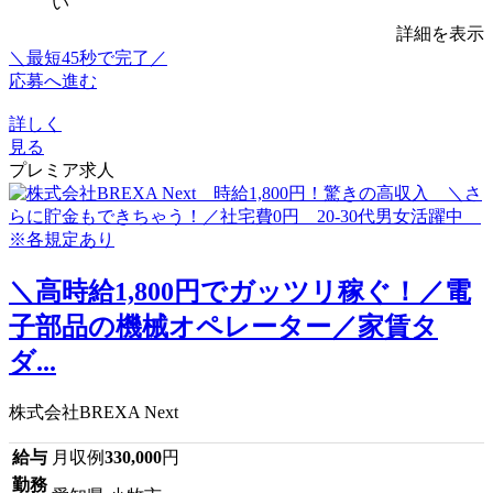
い
詳細を表示
＼最短45秒で完了／
応募へ進む
詳しく
見る
プレミア求人
＼高時給1,800円でガッツリ稼ぐ！／電
子部品の機械オペレーター／家賃タ
ダ...
株式会社BREXA Next
給与
月収例
330,000
円
勤務