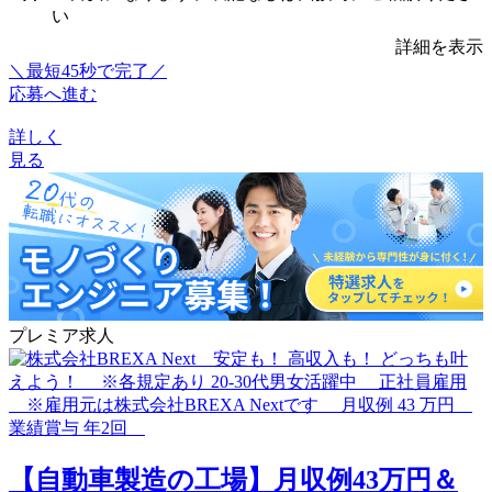
い
詳細を表示
＼最短45秒で完了／
応募へ進む
詳しく
見る
プレミア求人
【自動車製造の工場】月収例43万円＆