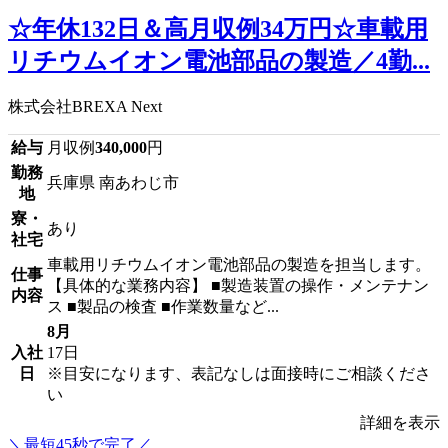
☆年休132日＆高月収例34万円☆車載用
リチウムイオン電池部品の製造／4勤...
株式会社BREXA Next
給与
月収例
340,000
円
勤務
兵庫県 南あわじ市
地
寮・
あり
社宅
車載用リチウムイオン電池部品の製造を担当します。
仕事
【具体的な業務内容】 ■製造装置の操作・メンテナン
内容
ス ■製品の検査 ■作業数量など...
8月
入社
17日
日
※目安になります、表記なしは面接時にご相談くださ
い
詳細を表示
＼最短45秒で完了／