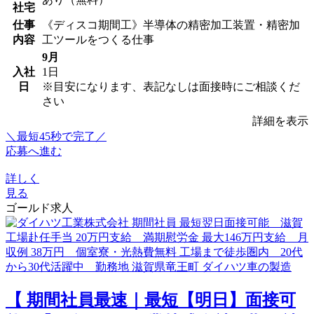
社宅
仕事
《ディスコ期間工》半導体の精密加工装置・精密加
内容
工ツールをつくる仕事
9月
入社
1日
日
※目安になります、表記なしは面接時にご相談くだ
さい
詳細を表示
＼最短45秒で完了／
応募へ進む
詳しく
見る
ゴールド求人
【 期間社員最速｜最短【明日】面接可