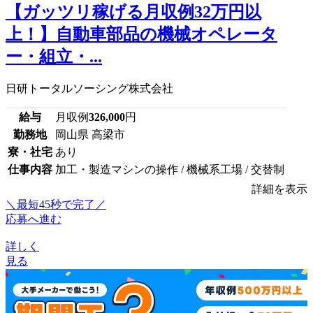
【ガッツリ稼げる月収例32万円以
上！】自動車部品の機械オペレータ
ー・組立・...
日研トータルソーシング株式会社
給与
月収例
326,000
円
勤務地
岡山県 高梁市
寮・社宅
あり
仕事内容
加工・製造マシンの操作 / 機械系工場 / 交替制
詳細を表示
＼最短45秒で完了／
応募へ進む
詳しく
見る