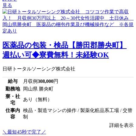
見る
医薬品の包装・検品【勝田郡勝央町】
週払い可◆寮費無料！未経験OK
日研トータルソーシング株式会社
給与
月収例
308,000
円
勤務地
岡山県 勝央町
寮・社
あり（無料）
宅
仕事内
検品・製造マシンの操作 / 製薬化粧品系工場 / 交替
容
制
詳細を表示
＼最短45秒で完了／