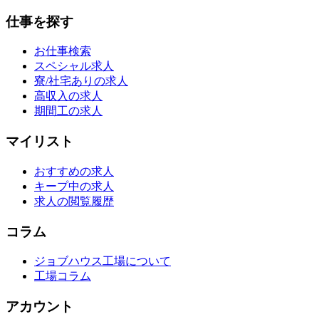
仕事を探す
お仕事検索
スペシャル求人
寮/社宅ありの求人
高収入の求人
期間工の求人
マイリスト
おすすめの求人
キープ中の求人
求人の閲覧履歴
コラム
ジョブハウス工場について
工場コラム
アカウント