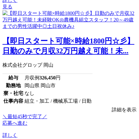
詳しく
見る
【即日スタート可能×時給1800円☆彡】
日勤のみで月収32万円越え可能！未...
株式会社グロップ 岡山
給与
月収例
326,450
円
勤務地
岡山県 岡山市
寮・社宅
なし
仕事内容
組立・加工 / 機械系工場 / 日勤
詳細を表示
＼最短45秒で完了／
応募へ進む
詳しく