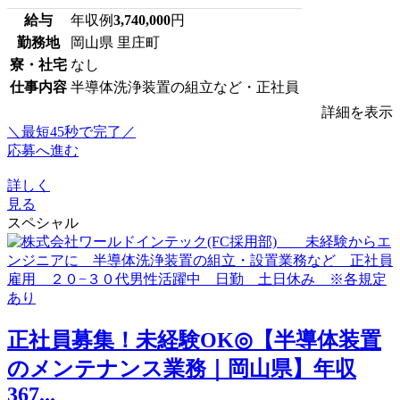
給与
年収例
3,740,000
円
勤務地
岡山県 里庄町
寮・社宅
なし
仕事内容
半導体洗浄装置の組立など・正社員
詳細を表示
＼最短45秒で完了／
応募へ進む
詳しく
見る
スペシャル
正社員募集！未経験OK◎【半導体装置
のメンテナンス業務｜岡山県】年収
367...