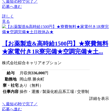
＼最短45秒で完了／
応募へ進む
詳しく
見る
【お薬製造&高時給1500円】★寮費無料
★家電付き1R寮完備★空調完備★土...
株式会社綜合キャリアオプション
給与
月収例
336,000
円
勤務地
岡山県 勝央町
寮・社宅
あり（無料）
仕事内容
操作・運搬 / 製薬化粧品系工場 / 交替制
詳細を表示
＼最短45秒で完了／
応募へ進む