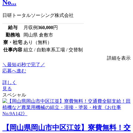
No...
日研トータルソーシング株式会社
給与
月収例
360,000
円
勤務地
岡山県 倉敷市
寮・社宅
あり（無料）
仕事内容
組立 / 自動車系工場 / 交替制
詳細を表示
＼最短45秒で完了／
応募へ進む
詳しく
見る
スペシャル
【岡山県岡山市中区江並】寮費無料！交