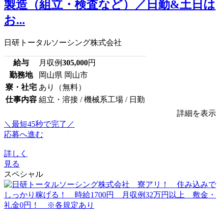
製造（組立・検査など）／日勤&土日は
お...
日研トータルソーシング株式会社
給与
月収例
305,000
円
勤務地
岡山県 岡山市
寮・社宅
あり（無料）
仕事内容
組立・溶接 / 機械系工場 / 日勤
詳細を表示
＼最短45秒で完了／
応募へ進む
詳しく
見る
スペシャル