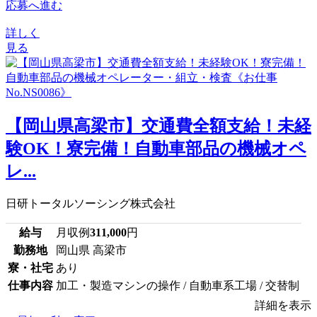
応募へ進む
詳しく
見る
【岡山県高梁市】交通費全額支給！未経
験OK！寮完備！自動車部品の機械オペ
レ...
日研トータルソーシング株式会社
給与
月収例
311,000
円
勤務地
岡山県 高梁市
寮・社宅
あり
仕事内容
加工・製造マシンの操作 / 自動車系工場 / 交替制
詳細を表示