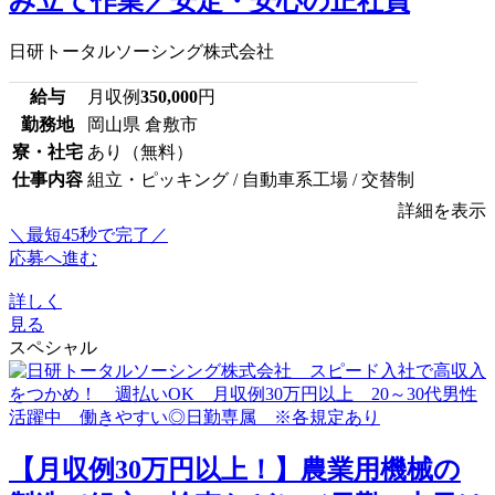
み立て作業／安定・安心の正社員
日研トータルソーシング株式会社
給与
月収例
350,000
円
勤務地
岡山県 倉敷市
寮・社宅
あり（無料）
仕事内容
組立・ピッキング / 自動車系工場 / 交替制
詳細を表示
＼最短45秒で完了／
応募へ進む
詳しく
見る
スペシャル
【月収例30万円以上！】農業用機械の