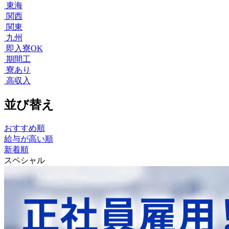
東海
関西
関東
九州
即入寮OK
期間工
寮あり
高収入
並び替え
おすすめ順
給与が高い順
新着順
スペシャル