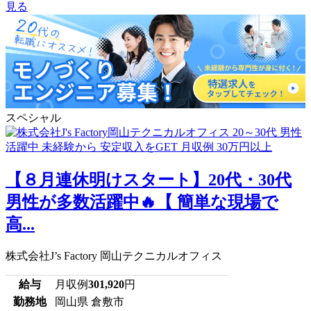
見る
スペシャル
【８月連休明けスタート】20代・30代
男性が多数活躍中🔥【 簡単な現場で
高...
株式会社J’s Factory 岡山テクニカルオフィス
給与
月収例
301,920
円
勤務地
岡山県 倉敷市