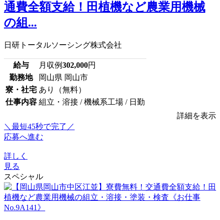
通費全額支給！田植機など農業用機械
の組...
日研トータルソーシング株式会社
給与
月収例
302,000
円
勤務地
岡山県 岡山市
寮・社宅
あり（無料）
仕事内容
組立・溶接 / 機械系工場 / 日勤
詳細を表示
＼最短45秒で完了／
応募へ進む
詳しく
見る
スペシャル