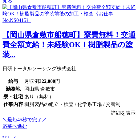
見る
【岡山県倉敷市船穂町】寮費無料！交通
費全額支給！未経験OK！樹脂製品の塗
装...
日研トータルソーシング株式会社
給与
月収例
322,000
円
勤務地
岡山県 倉敷市
寮・社宅
あり（無料）
仕事内容
樹脂製品の組立・検査 / 化学系工場 / 交替制
詳細を表示
＼最短45秒で完了／
応募へ進む