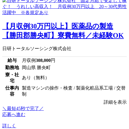
【月収例30万円以上】医薬品の製造
【勝田郡勝央町】寮費無料／未経験OK
日研トータルソーシング株式会社
給与
月収例
308,000
円
勤務地
岡山県 勝央町
寮・社
あり（無料）
宅
仕事内
製造マシンの操作・検査 / 製薬化粧品系工場 / 交替
容
制
詳細を表示
＼最短45秒で完了／
応募へ進む
詳しく