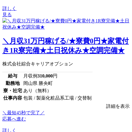
詳しく
見る
＼月収31万円稼げる/★寮費0円★家電付
き1R寮完備★土日祝休み★空調完備★
株式会社綜合キャリアオプション
給与
月収例
310,000
円
勤務地
岡山県 勝央町
寮・社宅
あり（無料）
仕事内容
包装 / 製薬化粧品系工場 / 交替制
詳細を表示
＼最短45秒で完了／
応募へ進む
詳しく