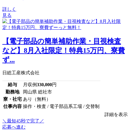
詳しく
見る
【電子部品の簡単補助作業・目視検査
など】8月入社限定！特典15万円、寮費
ず...
日総工産株式会社
給与
月収例
330,000
円
勤務地
岡山県 総社市
寮・社宅
あり（無料）
仕事内容
操作・検査 / 電子部品系工場 / 交替制
詳細を表示
＼最短45秒で完了／
応募へ進む