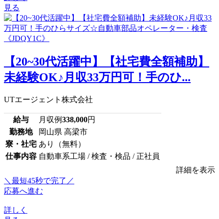
見る
【20~30代活躍中】【社宅費全額補助】
未経験OK♪月収33万円可！手のひ...
UTエージェント株式会社
給与
月収例
338,000
円
勤務地
岡山県 高梁市
寮・社宅
あり（無料）
仕事内容
自動車系工場 / 検査・検品 / 正社員
詳細を表示
＼最短45秒で完了／
応募へ進む
詳しく