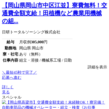
【岡山県岡山市中区江並】寮費無料！交
通費全額支給！田植機など農業用機械
の組...
日研トータルソーシング株式会社
給与
月収例
305,000
円
勤務地
岡山県 岡山市
寮・社宅
あり（無料）
仕事内容
組立・溶接 / 機械系工場 / 日勤
詳細を表示
＼最短45秒で完了／
応募へ進む
詳しく
見る
スペシャル