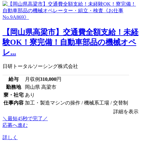
【岡山県高梁市】交通費全額支給！未経
験OK！寮完備！自動車部品の機械オペ
レ...
日研トータルソーシング株式会社
給与
月収例
310,000
円
勤務地
岡山県 高梁市
寮・社宅
あり
仕事内容
加工・製造マシンの操作 / 機械系工場 / 交替制
詳細を表示
＼最短45秒で完了／
応募へ進む
詳しく