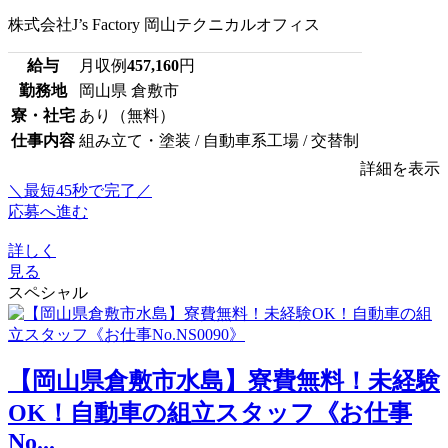
株式会社J’s Factory 岡山テクニカルオフィス
給与
月収例
457,160
円
勤務地
岡山県 倉敷市
寮・社宅
あり（無料）
仕事内容
組み立て・塗装 / 自動車系工場 / 交替制
詳細を表示
＼最短45秒で完了／
応募へ進む
詳しく
見る
スペシャル
【岡山県倉敷市水島】寮費無料！未経験
OK！自動車の組立スタッフ《お仕事
No...