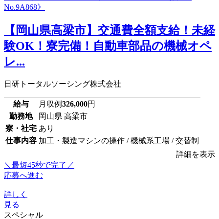
【岡山県高梁市】交通費全額支給！未経
験OK！寮完備！自動車部品の機械オペ
レ...
日研トータルソーシング株式会社
給与
月収例
326,000
円
勤務地
岡山県 高梁市
寮・社宅
あり
仕事内容
加工・製造マシンの操作 / 機械系工場 / 交替制
詳細を表示
＼最短45秒で完了／
応募へ進む
詳しく
見る
スペシャル