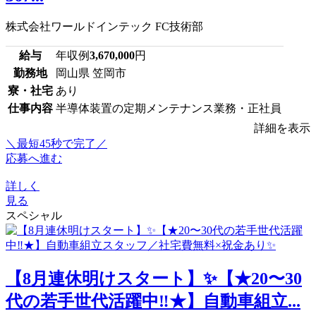
株式会社ワールドインテック FC技術部
給与
年収例
3,670,000
円
勤務地
岡山県 笠岡市
寮・社宅
あり
仕事内容
半導体装置の定期メンテナンス業務・正社員
詳細を表示
＼最短45秒で完了／
応募へ進む
詳しく
見る
スペシャル
【8月連休明けスタート】✨【★20〜30
代の若手世代活躍中‼★】自動車組立...