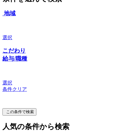
地域
選択
こだわり
給与/職種
選択
条件クリア
この条件で検索
人気の条件から検索