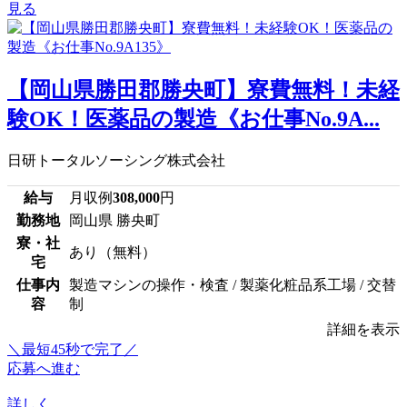
見る
【岡山県勝田郡勝央町】寮費無料！未経
験OK！医薬品の製造《お仕事No.9A...
日研トータルソーシング株式会社
給与
月収例
308,000
円
勤務地
岡山県 勝央町
寮・社
あり（無料）
宅
仕事内
製造マシンの操作・検査 / 製薬化粧品系工場 / 交替
容
制
詳細を表示
＼最短45秒で完了／
応募へ進む
詳しく