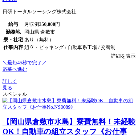
日研トータルソーシング株式会社
給与
月収例
350,000
円
勤務地
岡山県 倉敷市
寮・社宅
あり（無料）
仕事内容
組立・ピッキング / 自動車系工場 / 交替制
詳細を表示
＼最短45秒で完了／
応募へ進む
詳しく
見る
スペシャル
【岡山県倉敷市水島】寮費無料！未経験
OK！自動車の組立スタッフ《お仕事