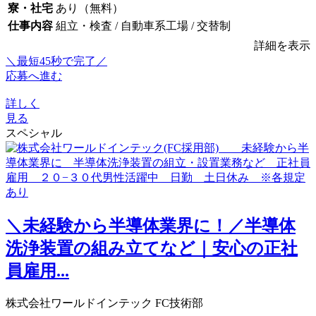
寮・社宅
あり（無料）
仕事内容
組立・検査 / 自動車系工場 / 交替制
詳細を表示
＼最短45秒で完了／
応募へ進む
詳しく
見る
スペシャル
＼未経験から半導体業界に！／半導体
洗浄装置の組み立てなど｜安心の正社
員雇用...
株式会社ワールドインテック FC技術部