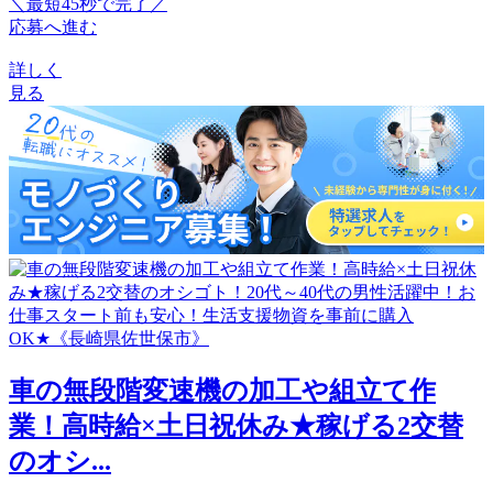
＼最短45秒で完了／
応募へ進む
詳しく
見る
車の無段階変速機の加工や組立て作
業！高時給×土日祝休み★稼げる2交替
のオシ...