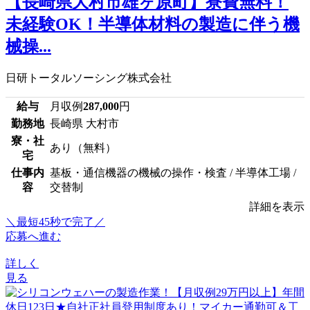
【長崎県大村市雄ヶ原町】寮費無料！
未経験OK！半導体材料の製造に伴う機
械操...
日研トータルソーシング株式会社
給与
月収例
287,000
円
勤務地
長崎県 大村市
寮・社
あり（無料）
宅
仕事内
基板・通信機器の機械の操作・検査 / 半導体工場 /
容
交替制
詳細を表示
＼最短45秒で完了／
応募へ進む
詳しく
見る