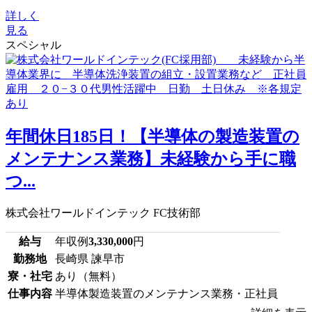
詳しく
見る
スペシャル
年間休日185日！【半導体の製造装置の
メンテナンス業務】未経験から手に職
つ...
株式会社ワールドインテック FC技術部
給与
年収例
3,330,000
円
勤務地
長崎県 諫早市
寮・社宅
あり（無料）
仕事内容
半導体製造装置のメンテナンス業務・正社員