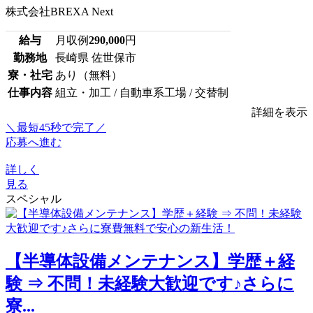
株式会社BREXA Next
給与
月収例
290,000
円
勤務地
長崎県 佐世保市
寮・社宅
あり（無料）
仕事内容
組立・加工 / 自動車系工場 / 交替制
詳細を表示
＼最短45秒で完了／
応募へ進む
詳しく
見る
スペシャル
【半導体設備メンテナンス】学歴＋経
験 ⇒ 不問！未経験大歓迎です♪さらに
寮...