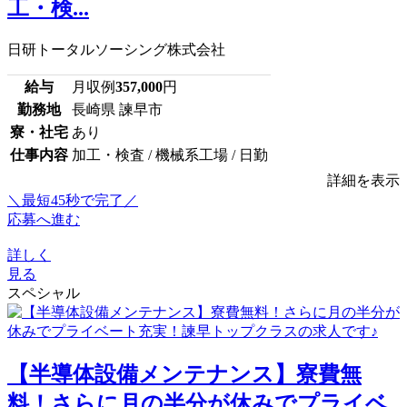
工・検...
日研トータルソーシング株式会社
給与
月収例
357,000
円
勤務地
長崎県 諫早市
寮・社宅
あり
仕事内容
加工・検査 / 機械系工場 / 日勤
詳細を表示
＼最短45秒で完了／
応募へ進む
詳しく
見る
スペシャル
【半導体設備メンテナンス】寮費無
料！さらに月の半分が休みでプライベ