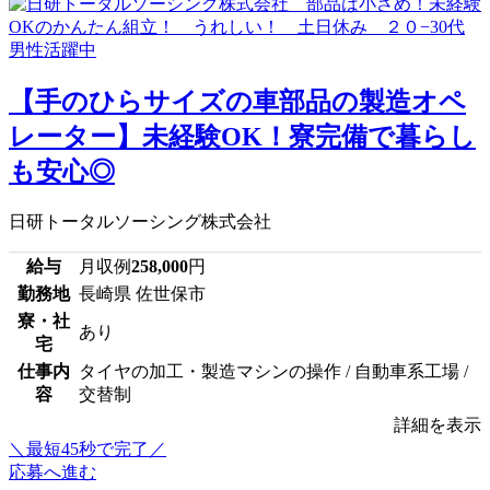
【手のひらサイズの車部品の製造オペ
レーター】未経験OK！寮完備で暮らし
も安心◎
日研トータルソーシング株式会社
給与
月収例
258,000
円
勤務地
長崎県 佐世保市
寮・社
あり
宅
仕事内
タイヤの加工・製造マシンの操作 / 自動車系工場 /
容
交替制
詳細を表示
＼最短45秒で完了／
応募へ進む