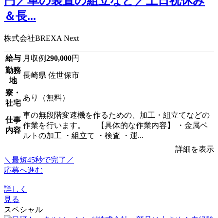
円／車の装置の組立など／土日祝休み
＆長...
株式会社BREXA Next
給与
月収例
290,000
円
勤務
長崎県 佐世保市
地
寮・
あり（無料）
社宅
車の無段階変速機を作るための、加工・組立てなどの
仕事
作業を行います。 【具体的な作業内容】 ・金属ベ
内容
ルトの加工 ・組立て ・検査 ・運...
詳細を表示
＼最短45秒で完了／
応募へ進む
詳しく
見る
スペシャル