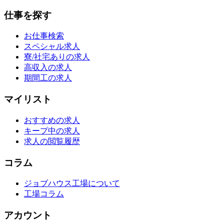
仕事を探す
お仕事検索
スペシャル求人
寮/社宅ありの求人
高収入の求人
期間工の求人
マイリスト
おすすめの求人
キープ中の求人
求人の閲覧履歴
コラム
ジョブハウス工場について
工場コラム
アカウント