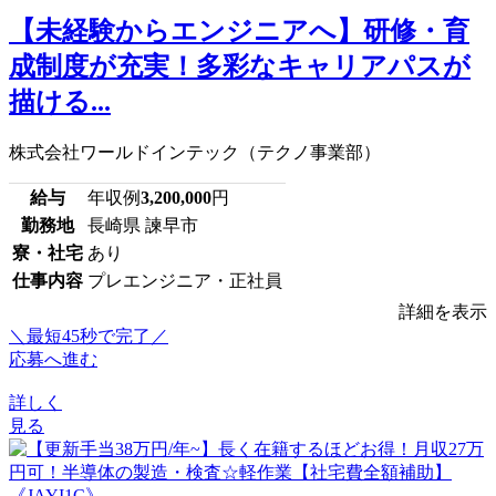
【未経験からエンジニアへ】研修・育
成制度が充実！多彩なキャリアパスが
描ける...
株式会社ワールドインテック（テクノ事業部）
給与
年収例
3,200,000
円
勤務地
長崎県 諫早市
寮・社宅
あり
仕事内容
プレエンジニア・正社員
詳細を表示
＼最短45秒で完了／
応募へ進む
詳しく
見る