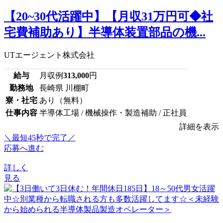
【20~30代活躍中】【月収31万円可◆社
宅費補助あり】半導体装置部品の機...
UTエージェント株式会社
給与
月収例
313,000
円
勤務地
長崎県 川棚町
寮・社宅
あり（無料）
仕事内容
半導体工場 / 機械操作・製造補助 / 正社員
詳細を表示
＼最短45秒で完了／
応募へ進む
詳しく
見る