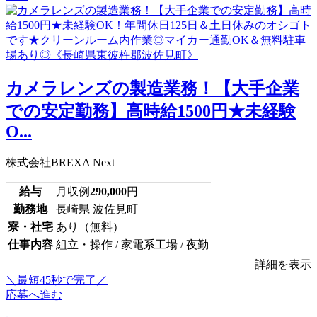
カメラレンズの製造業務！【大手企業
での安定勤務】高時給1500円★未経験
O...
株式会社BREXA Next
給与
月収例
290,000
円
勤務地
長崎県 波佐見町
寮・社宅
あり（無料）
仕事内容
組立・操作 / 家電系工場 / 夜勤
詳細を表示
＼最短45秒で完了／
応募へ進む