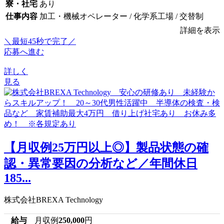
寮・社宅
あり
仕事内容
加工・機械オペレーター / 化学系工場 / 交替制
詳細を表示
＼最短45秒で完了／
応募へ進む
詳しく
見る
【月収例25万円以上◎】製品状態の確
認・異常要因の分析など／年間休日
185...
株式会社BREXA Technology
給与
月収例
250,000
円