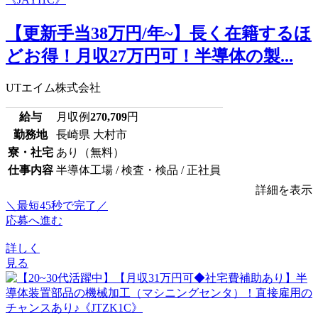
【更新手当38万円/年~】長く在籍するほ
どお得！月収27万円可！半導体の製...
UTエイム株式会社
給与
月収例
270,709
円
勤務地
長崎県 大村市
寮・社宅
あり（無料）
仕事内容
半導体工場 / 検査・検品 / 正社員
詳細を表示
＼最短45秒で完了／
応募へ進む
詳しく
見る