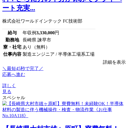
ート充実...
株式会社ワールドインテック FC技術部
給与
年収例
3,330,000
円
勤務地
長崎県 諫早市
寮・社宅
あり（無料）
仕事内容
製造エンジニア / 半導体工場系工場
詳細を表示
＼最短45秒で完了／
応募へ進む
詳しく
見る
スペシャル