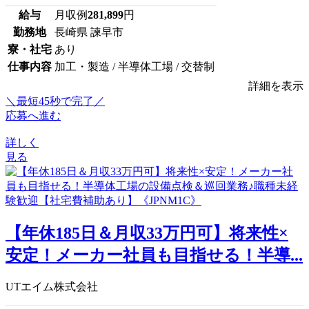
給与
月収例
281,899
円
勤務地
長崎県 諫早市
寮・社宅
あり
仕事内容
加工・製造 / 半導体工場 / 交替制
詳細を表示
＼最短45秒で完了／
応募へ進む
詳しく
見る
【年休185日＆月収33万円可】将来性×
安定！メーカー社員も目指せる！半導...
UTエイム株式会社