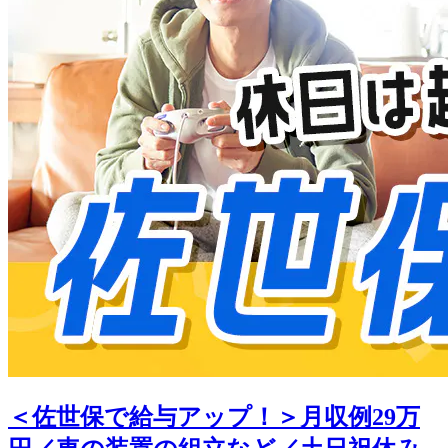
＜佐世保で給与アップ！＞月収例29万