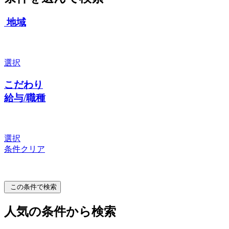
地域
選択
こだわり
給与/職種
選択
条件クリア
この条件で検索
人気の条件から検索