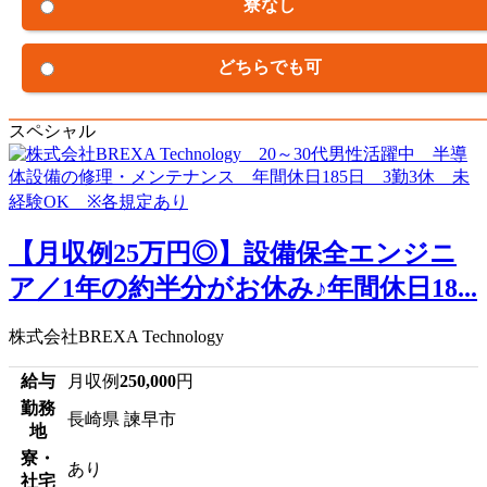
寮なし
どちらでも可
スペシャル
【月収例25万円◎】設備保全エンジニ
ア／1年の約半分がお休み♪年間休日18...
株式会社BREXA Technology
給与
月収例
250,000
円
勤務
長崎県 諫早市
地
寮・
あり
社宅