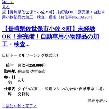
詳しく
見る
【長崎県佐世保市小佐々町】未経験
OK！寮完備！自動車用小物部品の加
工・検査...
日研トータルソーシング株式会社
給与
月収例
258,000
円
勤務地
長崎県 佐世保市
寮・社
あり
宅
仕事内
タイヤの加工・製造マシンの操作 / 自動車系工場 /
容
交替制
詳細を表示
＼最短45秒で完了／