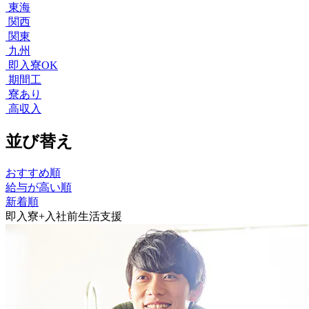
東海
関西
関東
九州
即入寮OK
期間工
寮あり
高収入
並び替え
おすすめ順
給与が高い順
新着順
即入寮+入社前生活支援