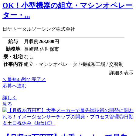
OK！小型機器の組立・マシンオペレー
ター・...
日研トータルソーシング株式会社
給与
月収例
263,000
円
勤務地
長崎県 佐世保市
寮・社宅
なし
仕事内容
組立・マシンオペレータ / 機械系工場 / 交替制
詳細を表示
＼最短45秒で完了／
応募へ進む
詳しく
見る