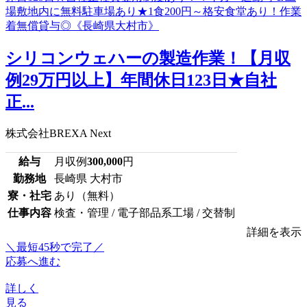
シリコンウェハーの製造作業！【月収
例29万円以上】年間休日123日★自社
正...
株式会社BREXA Next
給与
月収例
300,000
円
勤務地
長崎県 大村市
寮・社宅
あり（無料）
仕事内容
検査・管理 / 電子部品系工場 / 交替制
詳細を表示
＼最短45秒で完了／
応募へ進む
詳しく
見る