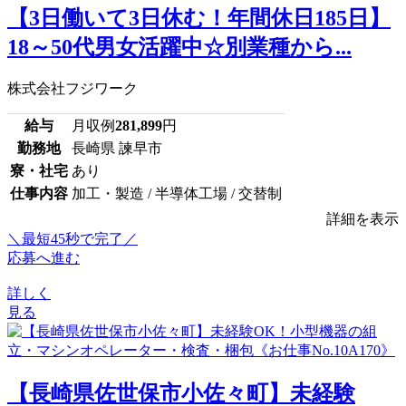
【3日働いて3日休む！年間休日185日】
18～50代男女活躍中☆別業種から...
株式会社フジワーク
給与
月収例
281,899
円
勤務地
長崎県 諫早市
寮・社宅
あり
仕事内容
加工・製造 / 半導体工場 / 交替制
詳細を表示
＼最短45秒で完了／
応募へ進む
詳しく
見る
【長崎県佐世保市小佐々町】未経験