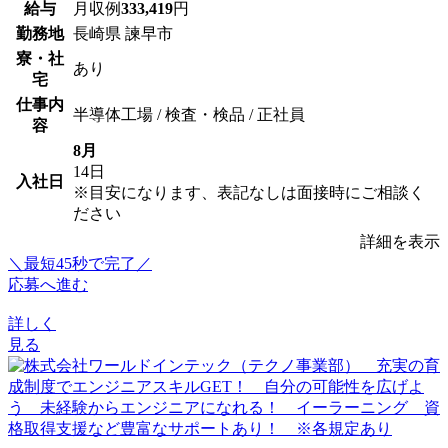
給与
月収例
333,419
円
勤務地
長崎県 諫早市
寮・社
あり
宅
仕事内
半導体工場 / 検査・検品 / 正社員
容
8月
14日
入社日
※目安になります、表記なしは面接時にご相談く
ださい
詳細を表示
＼最短45秒で完了／
応募へ進む
詳しく
見る