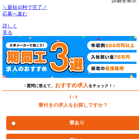
詳細を表示
＼最短45秒で完了／
応募へ進む
詳しく
見る
おすすめ求人
\ 質問に答えて、
をチェック！ /
1 / 4
寮付きの求人をお探しですか？
寮あり