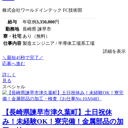
株式会社ワールドインテック FC技術部
給与
年収例
3,350,000
円
勤務地
長崎県 諫早市
寮・社宅
あり（無料）
仕事内容
製造エンジニア / 半導体工場系工場
詳細を表示
＼最短45秒で完了／
応募へ進む
詳しく
見る
スペシャル
【長崎県諫早市津久葉町】土日祝休
み！未経験OK！寮完備！金属部品の加