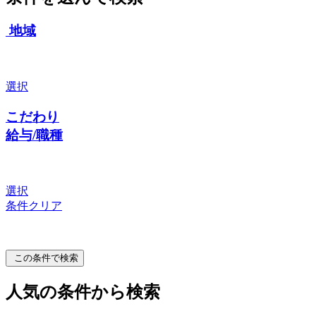
地域
選択
こだわり
給与/職種
選択
条件クリア
この条件で検索
人気の条件から検索