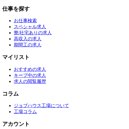
仕事を探す
お仕事検索
スペシャル求人
寮/社宅ありの求人
高収入の求人
期間工の求人
マイリスト
おすすめの求人
キープ中の求人
求人の閲覧履歴
コラム
ジョブハウス工場について
工場コラム
アカウント