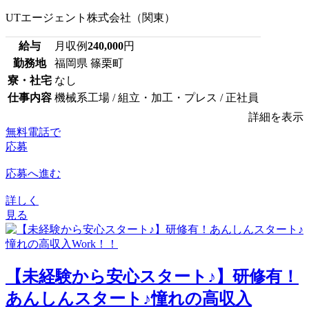
UTエージェント株式会社（関東）
給与
月収例
240,000
円
勤務地
福岡県 篠栗町
寮・社宅
なし
仕事内容
機械系工場 / 組立・加工・プレス / 正社員
詳細を表示
無料電話で
応募
応募へ進む
詳しく
見る
【未経験から安心スタート♪】研修有！
あんしんスタート♪憧れの高収入