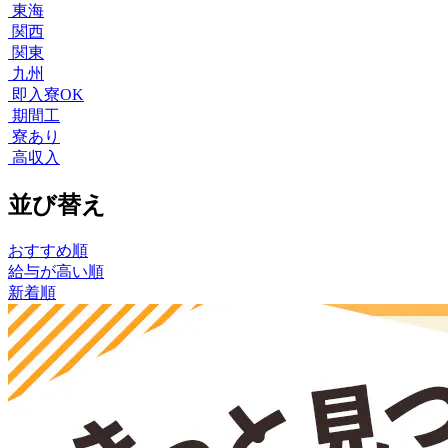
東海
関西
関東
九州
即入寮OK
期間工
寮あり
高収入
並び替え
おすすめ順
給与が高い順
新着順