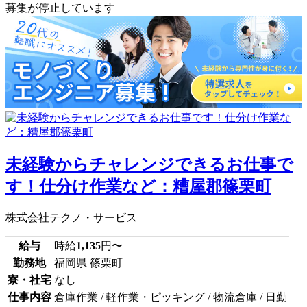
募集が停止しています
未経験からチャレンジできるお仕事で
す！仕分け作業など：糟屋郡篠栗町
株式会社テクノ・サービス
給与
時給
1,135
円〜
勤務地
福岡県 篠栗町
寮・社宅
なし
仕事内容
倉庫作業 / 軽作業・ピッキング / 物流倉庫 / 日勤