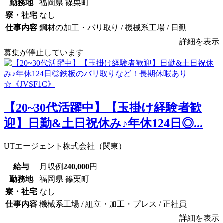
勤務地
福岡県 篠栗町
寮・社宅
なし
仕事内容
鋼材の加工・バリ取り / 機械系工場 / 日勤
詳細を表示
募集が停止しています
【20~30代活躍中】【玉掛け経験者歓
迎】日勤&土日祝休み♪年休124日◎...
UTエージェント株式会社（関東）
給与
月収例
240,000
円
勤務地
福岡県 篠栗町
寮・社宅
なし
仕事内容
機械系工場 / 組立・加工・プレス / 正社員
詳細を表示