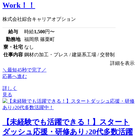
Work！！
株式会社綜合キャリアオプション
給与
時給
1,500
円〜
勤務地
福岡県 篠栗町
寮・社宅
なし
仕事内容
鋼材の加工・プレス / 建築系工場 / 交替制
詳細を表示
＼最短45秒で完了／
応募へ進む
詳しく
見る
【未経験でも活躍できる！】スタート
ダッシュ応援・研修あり♪20代多数活躍