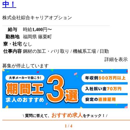
中！
株式会社綜合キャリアオプション
給与
時給
1,400
円〜
勤務地
福岡県 篠栗町
寮・社宅
なし
仕事内容
鋼材の加工・バリ取り / 機械系工場 / 日勤
詳細を表示
募集が停止しています
おすすめ求人
\ 質問に答えて、
をチェック！ /
1 / 4