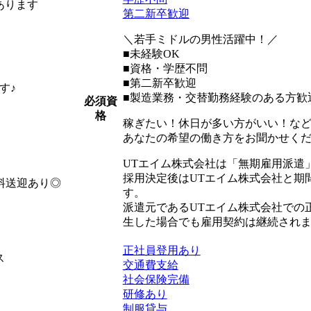
あります
第二新卒歓迎
＼若手ミドルの男性活躍中！／
■未経験OK
■資格・学歴不問
■第二新卒歓迎
す♪
■製造業務・交替勤務経験のある方歓
必須資
格
稼ぎたい！休日が多い方がいい！な
あなたの希望の働き方をお聞かせくだ
UTエイム株式会社は「無期雇用派遣
採用決定後はUTエイム株式会社と期
料送迎あり◎
す。
派遣元であるUTエイム株式会社での
生した場合でも雇用契約は継続され
正社員登用あり
ス
交通費支給
社会保険完備
研修あり
制服貸与