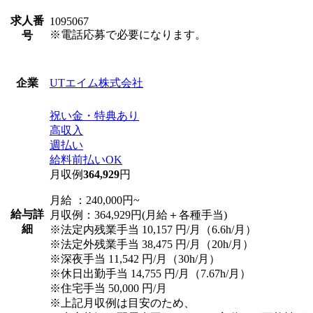
求人番
1095067
※電話応募で必要になります。
号
UTエイム株式会社
企業
祝い金・特典あり
高収入
週払い
給料前払いOK
月収例
364,929
円
月給 ：240,000円~
給与詳
月収例：364,929円(月給＋各種手当)
細
※法定内残業手当 10,157 円/月（6.6h/月）
※法定外残業手当 38,475 円/月（20h/月）
※深夜手当 11,542 円/月（30h/月）
※休日出勤手当 14,755 円/月（7.67h/月）
※住宅手当 50,000 円/月
※上記月収例は目安のため、