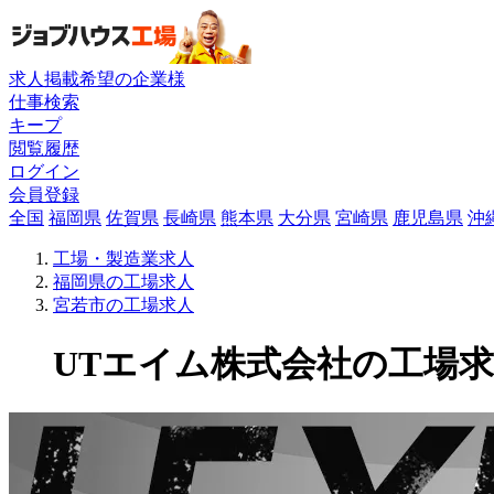
求人掲載希望の企業様
仕事検索
キープ
閲覧履歴
ログイン
会員登録
全国
福岡県
佐賀県
長崎県
熊本県
大分県
宮崎県
鹿児島県
沖
工場・製造業求人
福岡県の工場求人
宮若市の工場求人
UTエイム株式会社の工場求人(1