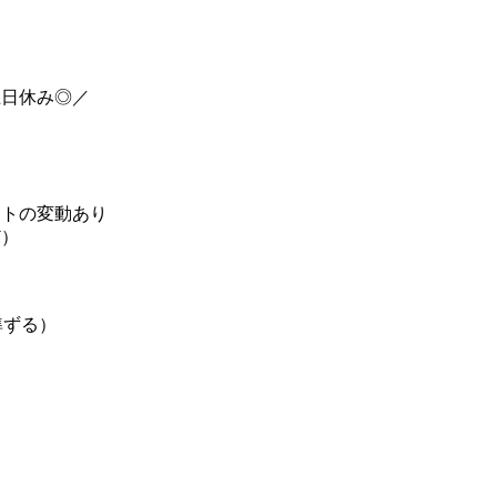
土日休み◎／
フトの変動あり
ど）
準ずる）