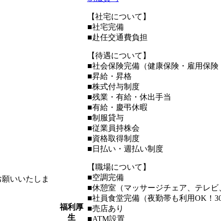
【社宅について】
■社宅完備
■赴任交通費負担
【待遇について】
■社会保険完備（健康保険・雇用保険
■昇給・昇格
■株式付与制度
■残業・有給・休出手当
■有給・慶弔休暇
■制服貸与
■従業員持株会
■資格取得制度
■日払い・週払い制度
【職場について】
■空調完備
お願いいたしま
■休憩室（マッサージチェア、テレビ
■社員食堂完備（夜勤帯も利用OK！30
。
福利厚
■売店あり
生
■ATM設置