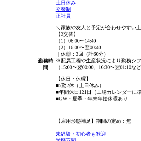
土日休み
交替制
正社員
＼家族や友人と予定が合わせやすい
【2交替】
（1）06:00〜14:40
（2）16:00〜翌00:40
｜休憩：3回（計60分）
※配属工程や生産状況により勤務シ
勤務時
（15:00〜翌00:00、16:30〜翌01:10な
間
【休日・休暇】
■5勤2休（土日休み）
■年間休日121日（工場カレンダーに
■GW・夏季・年末年始休暇あり
【雇用形態補足】期間の定め：無
未経験・初心者も歓迎
学歴不問