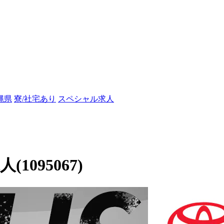
縄県
寮/社宅あり
スペシャル求人
095067)