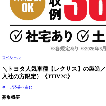
スペシャル
＼トヨタ人気車種【レクサス】の製造／メ
入社の方限定）《JTIV2C》
キープ
応募へ進む
募集概要