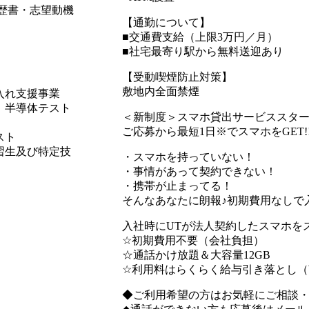
歴書・志望動機
【通勤について】
■交通費支給（上限3万円／月）
■社宅最寄り駅から無料送迎あり
【受動喫煙防止対策】
敷地内全面禁煙
入れ支援事業
、半導体テスト
＜新制度＞スマホ貸出サービススタ
ご応募から最短1日※でスマホをGET!
スト
習生及び特定技
・スマホを持っていない！
・事情があって契約できない！
・携帯が止まってる！
そんなあなたに朗報♪初期費用なしで
入社時にUTが法人契約したスマホを
☆初期費用不要（会社負担）
☆通話かけ放題＆大容量12GB
☆利用料はらくらく給与引き落とし（¥6,
◆ご利用希望の方はお気軽にご相談