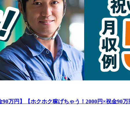
金90万円】【ホクホク稼げちゃう！2000円×祝金90