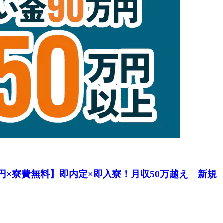
万円×寮費無料】即内定×即入寮！月収50万越え 新規