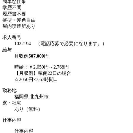
簡単な仕事
学歴不問
履歴書不要
髪型・髪色自由
屋内喫煙所あり
求人番号
1022194 （電話応募で必要になります。）
給与
月収例
507,000
円
時給：￥2,050円～2,768円
【月収例】稼働22日の場合
☆2050円×7.67時間...
勤務地
福岡県 北九州市
寮・社宅
あり（無料）
仕事内容
仕事内容