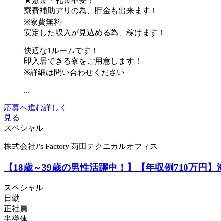
★敷金・礼金不要！
寮費補助アリの為、貯金も出来ます！
※寮費無料
安定した収入が見込める為、稼げます！
快適な1ルームです！
即入居できる寮をご用意します！
※詳細は問い合わせください
...
応募へ進む
詳しく
見る
スペシャル
株式会社J’s Factory 苅田テクニカルオフィス
【18歳～39歳の男性活躍中！】【年収例710万
スペシャル
日勤
正社員
半導体