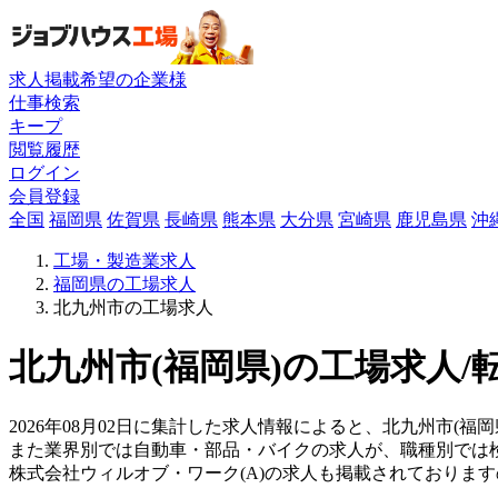
求人掲載希望の企業様
仕事検索
キープ
閲覧履歴
ログイン
会員登録
全国
福岡県
佐賀県
長崎県
熊本県
大分県
宮崎県
鹿児島県
沖
工場・製造業求人
福岡県の工場求人
北九州市の工場求人
北九州市(福岡県)の工場求人/
2026年08月02日に集計した求人情報によると、北九州市(福
また業界別では自動車・部品・バイクの求人が、職種別では
株式会社ウィルオブ・ワーク(A)の求人も掲載されておりま