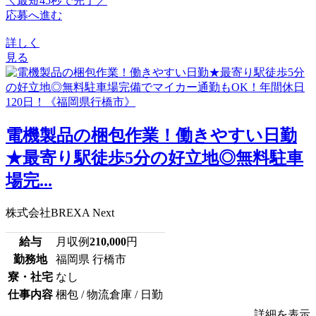
＼最短45秒で完了／
応募へ進む
詳しく
見る
電機製品の梱包作業！働きやすい日勤
★最寄り駅徒歩5分の好立地◎無料駐車
場完...
株式会社BREXA Next
給与
月収例
210,000
円
勤務地
福岡県 行橋市
寮・社宅
なし
仕事内容
梱包 / 物流倉庫 / 日勤
詳細を表示