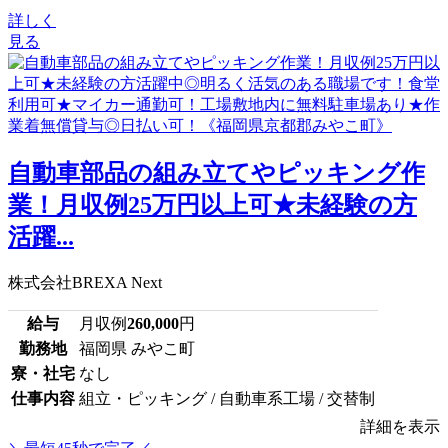
詳しく
見る
自動車部品の組み立てやピッキング作
業！月収例25万円以上可★未経験の方
活躍...
株式会社BREXA Next
給与
月収例
260,000
円
勤務地
福岡県 みやこ町
寮・社宅
なし
仕事内容
組立・ピッキング / 自動車系工場 / 交替制
詳細を表示