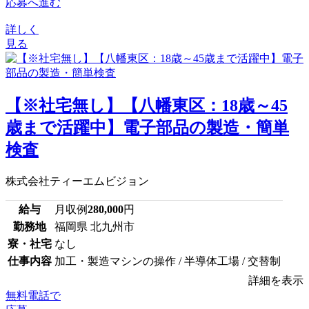
応募へ進む
詳しく
見る
【※社宅無し】【八幡東区：18歳～45
歳まで活躍中】電子部品の製造・簡単
検査
株式会社ティーエムビジョン
給与
月収例
280,000
円
勤務地
福岡県 北九州市
寮・社宅
なし
仕事内容
加工・製造マシンの操作 / 半導体工場 / 交替制
詳細を表示
無料電話で