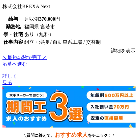
株式会社BREXA Next
給与
月収例
370,000
円
勤務地
福岡県 宮若市
寮・社宅
あり（無料）
仕事内容
組立・溶接 / 自動車系工場 / 交替制
詳細を表示
＼最短45秒で完了／
応募へ進む
詳しく
見る
おすすめ求人
\ 質問に答えて、
をチェック！ /