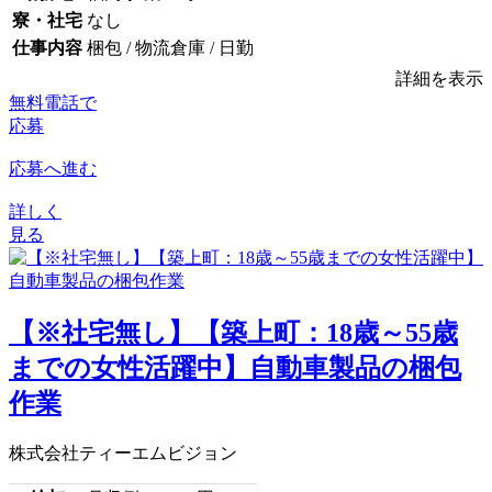
寮・社宅
なし
仕事内容
梱包 / 物流倉庫 / 日勤
詳細を表示
無料電話で
応募
応募へ進む
詳しく
見る
【※社宅無し】【築上町：18歳～55歳
までの女性活躍中】自動車製品の梱包
作業
株式会社ティーエムビジョン