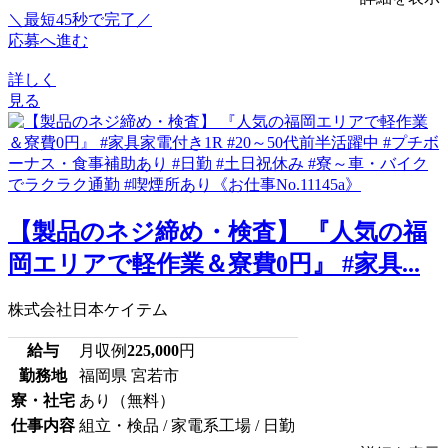
＼最短45秒で完了／
応募へ進む
詳しく
見る
【製品のネジ締め・検査】 『人気の福
岡エリアで軽作業＆寮費0円』 #家具...
株式会社日本ケイテム
給与
月収例
225,000
円
勤務地
福岡県 宮若市
寮・社宅
あり（無料）
仕事内容
組立・検品 / 家電系工場 / 日勤