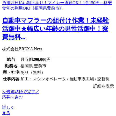
自動車マフラーの組付け作業！未経験
活躍中★幅広い年齢の男性活躍中！寮
費無料...
株式会社BREXA Next
給与
月収例
290,000
円
勤務地
福岡県 豊前市
寮・社宅
あり（無料）
仕事内容
加工・マシンオペレータ / 自動車系工場 / 交替制
詳細を表示
＼最短45秒で完了／
応募へ進む
詳しく
見る