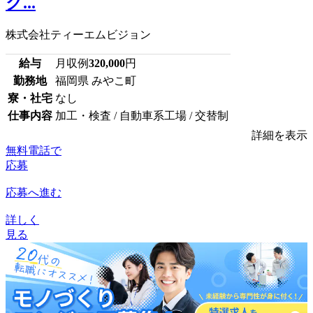
ク...
株式会社ティーエムビジョン
給与
月収例
320,000
円
勤務地
福岡県 みやこ町
寮・社宅
なし
仕事内容
加工・検査 / 自動車系工場 / 交替制
詳細を表示
無料電話で
応募
応募へ進む
詳しく
見る