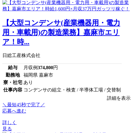
【大型コンデンサ(産業機器用・電力
用・車載用)の製造業務】嘉麻市エリ
ア！時...
日総工産株式会社
給与
月収例
374,800
円
勤務地
福岡県 嘉麻市
寮・社宅
あり
仕事内容
コンデンサの組立・検査 / 半導体工場 / 交替制
詳細を表示
＼最短45秒で完了／
応募へ進む
詳しく
見る