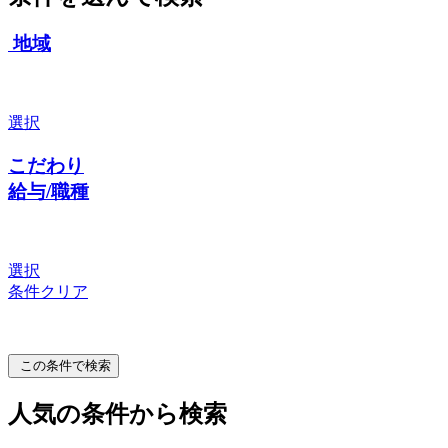
地域
選択
こだわり
給与/職種
選択
条件クリア
この条件で検索
人気の条件から検索