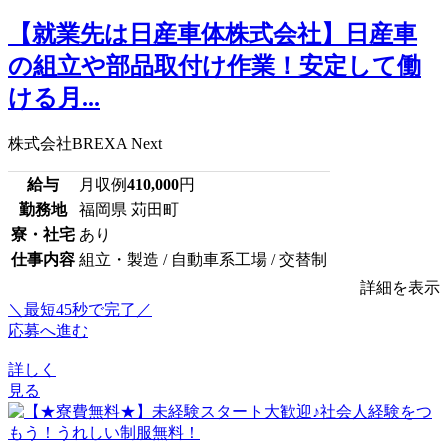
【就業先は日産車体株式会社】日産車
の組立や部品取付け作業！安定して働
ける月...
株式会社BREXA Next
給与
月収例
410,000
円
勤務地
福岡県 苅田町
寮・社宅
あり
仕事内容
組立・製造 / 自動車系工場 / 交替制
詳細を表示
＼最短45秒で完了／
応募へ進む
詳しく
見る