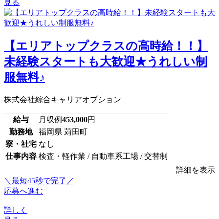
見る
【エリアトップクラスの高時給！！】
未経験スタートも大歓迎★うれしい制
服無料♪
株式会社綜合キャリアオプション
給与
月収例
453,000
円
勤務地
福岡県 苅田町
寮・社宅
なし
仕事内容
検査・軽作業 / 自動車系工場 / 交替制
詳細を表示
＼最短45秒で完了／
応募へ進む
詳しく