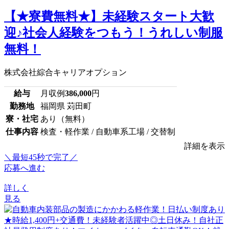
【★寮費無料★】未経験スタート大歓
迎♪社会人経験をつもう！うれしい制服
無料！
株式会社綜合キャリアオプション
給与
月収例
386,000
円
勤務地
福岡県 苅田町
寮・社宅
あり（無料）
仕事内容
検査・軽作業 / 自動車系工場 / 交替制
詳細を表示
＼最短45秒で完了／
応募へ進む
詳しく
見る