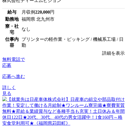
株式会社ティーエムビジョン
給与
月収例
220,000
円
勤務地
福岡県 北九州市
寮・社
なし
宅
仕事内
プリンターの軽作業・ピッキング / 機械系工場 / 日
容
勤
詳細を表示
無料電話で
応募
応募へ進む
詳しく
見る