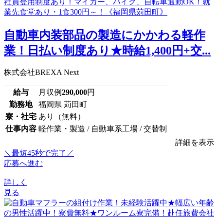
自動車内装部品の製造にかかわる軽作
業！日払い制度あり★時給1,400円+交...
株式会社BREXA Next
給与
月収例
290,000
円
勤務地
福岡県 苅田町
寮・社宅
あり（無料）
仕事内容
軽作業・製造 / 自動車系工場 / 交替制
詳細を表示
＼最短45秒で完了／
応募へ進む
詳しく
見る