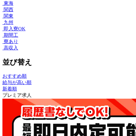
東海
関西
関東
九州
即入寮OK
期間工
寮あり
高収入
並び替え
おすすめ順
給与が高い順
新着順
プレミア求人