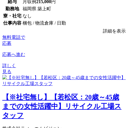
給与
月収例
215,000
円
勤務地
福岡県 築上町
寮・社宅
なし
仕事内容
梱包 / 物流倉庫 / 日勤
詳細を表示
無料電話で
応募
応募へ進む
詳しく
見る
【※社宅無し】【若松区：20歳～45歳
までの女性活躍中】リサイクル工場ス
タッフ