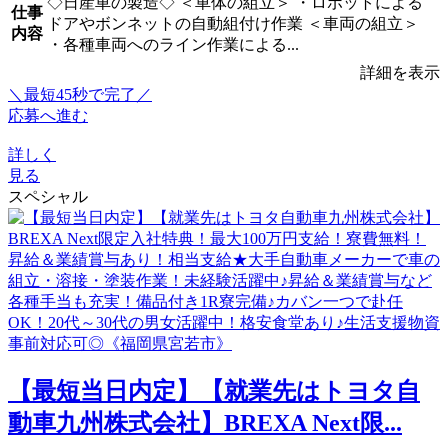
◇日産車の製造◇ ＜車体の組立＞ ・ロボットによる
仕事
ドアやボンネットの自動組付け作業 ＜車両の組立＞
内容
・各種車両へのライン作業による...
詳細を表示
＼最短45秒で完了／
応募へ進む
詳しく
見る
スペシャル
【最短当日内定】【就業先はトヨタ自
動車九州株式会社】BREXA Next限...