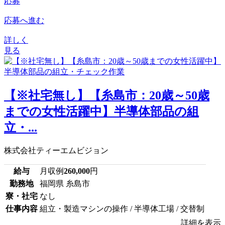
応募
応募へ進む
詳しく
見る
【※社宅無し】【糸島市：20歳～50歳
までの女性活躍中】半導体部品の組
立・...
株式会社ティーエムビジョン
給与
月収例
260,000
円
勤務地
福岡県 糸島市
寮・社宅
なし
仕事内容
組立・製造マシンの操作 / 半導体工場 / 交替制
詳細を表示