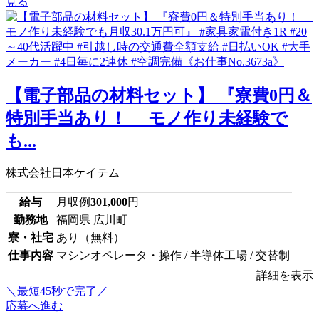
見る
【電子部品の材料セット】 『寮費0円＆
特別手当あり！ モノ作り未経験で
も...
株式会社日本ケイテム
給与
月収例
301,000
円
勤務地
福岡県 広川町
寮・社宅
あり（無料）
仕事内容
マシンオペレータ・操作 / 半導体工場 / 交替制
詳細を表示
＼最短45秒で完了／
応募へ進む