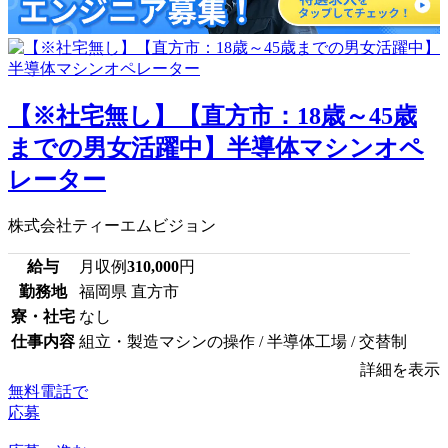
【※社宅無し】【直方市：18歳～45歳
までの男女活躍中】半導体マシンオペ
レーター
株式会社ティーエムビジョン
給与
月収例
310,000
円
勤務地
福岡県 直方市
寮・社宅
なし
仕事内容
組立・製造マシンの操作 / 半導体工場 / 交替制
詳細を表示
無料電話で
応募