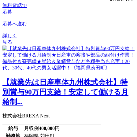
無料電話で
応募
応募へ進む
詳しく
見る
【就業先は日産車体九州株式会社】特
別賞与90万円支給！安定して働ける月
給制...
株式会社BREXA Next
給与
月収例
400,000
円
勤務地
福岡県 苅田町