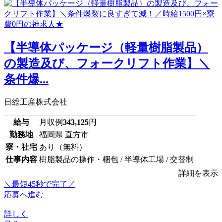
【半導体パッケージ（軽量樹脂製品）
の製造及び、フォークリフト作業】＼
条件爆...
日総工産株式会社
給与
月収例
343,125
円
勤務地
福岡県 直方市
寮・社宅
あり（無料）
仕事内容
樹脂製品の操作・梱包 / 半導体工場 / 交替制
詳細を表示
＼最短45秒で完了／
応募へ進む
詳しく