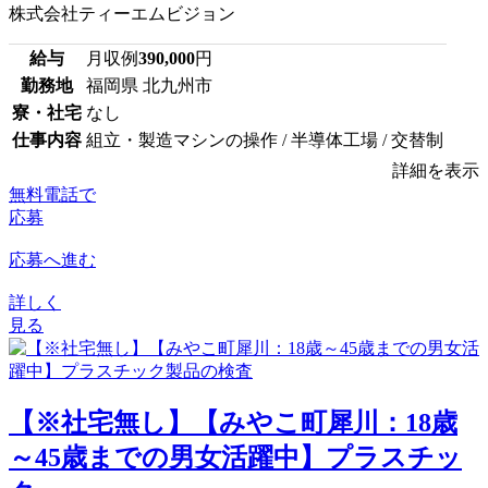
株式会社ティーエムビジョン
給与
月収例
390,000
円
勤務地
福岡県 北九州市
寮・社宅
なし
仕事内容
組立・製造マシンの操作 / 半導体工場 / 交替制
詳細を表示
無料電話で
応募
応募へ進む
詳しく
見る
【※社宅無し】【みやこ町犀川：18歳
～45歳までの男女活躍中】プラスチッ