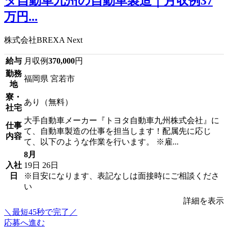
タ自動車九州の自動車製造｜月収例37
万円...
株式会社BREXA Next
給与
月収例
370,000
円
勤務
福岡県 宮若市
地
寮・
あり（無料）
社宅
大手自動車メーカー『トヨタ自動車九州株式会社』に
仕事
て、自動車製造の仕事を担当します！配属先に応じ
内容
て、以下のような作業を行います。 ※雇...
8月
入社
19日
26日
日
※目安になります、表記なしは面接時にご相談くださ
い
詳細を表示
＼最短45秒で完了／
応募へ進む