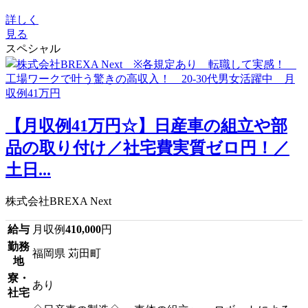
詳しく
見る
スペシャル
【月収例41万円☆】日産車の組立や部
品の取り付け／社宅費実質ゼロ円！／
土日...
株式会社BREXA Next
給与
月収例
410,000
円
勤務
福岡県 苅田町
地
寮・
あり
社宅