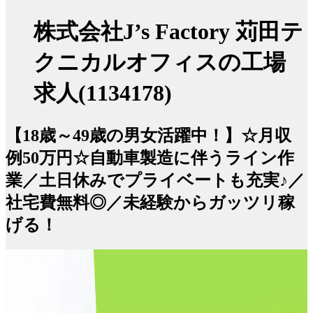
株式会社J’s Factory 苅田テ
クニカルオフィスの工場
求人(1134178)
【18歳～49歳の男女活躍中！】☆月収
例50万円☆自動車製造に伴うライン作
業／土日休みでプライベートも充実♪／
社宅費無料◎／未経験からガッツリ稼
げる！