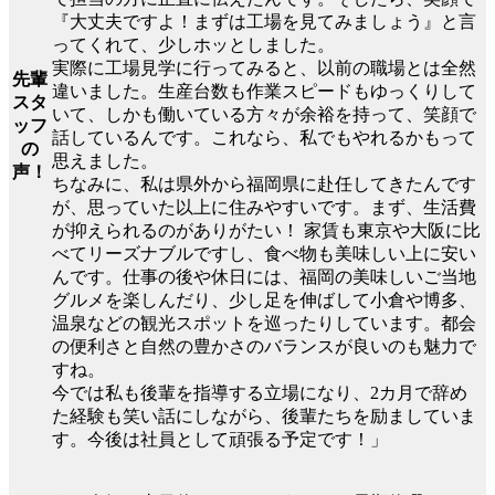
『大丈夫ですよ！まずは工場を見てみましょう』と言
ってくれて、少しホッとしました。
実際に工場見学に行ってみると、以前の職場とは全然
先輩
違いました。生産台数も作業スピードもゆっくりして
スタ
いて、しかも働いている方々が余裕を持って、笑顔で
ッフ
話しているんです。これなら、私でもやれるかもって
の
思えました。
声！
ちなみに、私は県外から福岡県に赴任してきたんです
が、思っていた以上に住みやすいです。まず、生活費
が抑えられるのがありがたい！ 家賃も東京や大阪に比
べてリーズナブルですし、食べ物も美味しい上に安い
んです。仕事の後や休日には、福岡の美味しいご当地
グルメを楽しんだり、少し足を伸ばして小倉や博多、
温泉などの観光スポットを巡ったりしています。都会
の便利さと自然の豊かさのバランスが良いのも魅力で
すね。
今では私も後輩を指導する立場になり、2カ月で辞め
た経験も笑い話にしながら、後輩たちを励ましていま
す。今後は社員として頑張る予定です！」