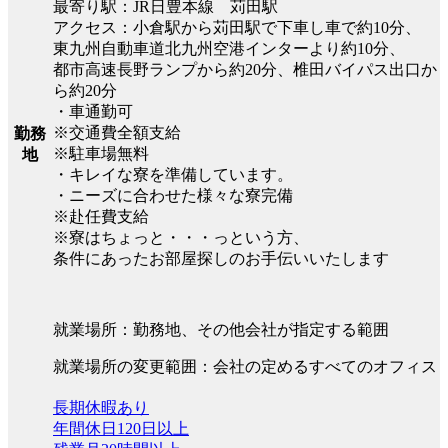
最寄り駅：JR日豊本線 苅田駅
アクセス：小倉駅から苅田駅で下車し車で約10分、
東九州自動車道北九州空港インターより約10分、
都市高速長野ランプから約20分、椎田バイパス出口か
ら約20分
・車通勤可
※交通費全額支給
勤務
※駐車場無料
地
・キレイな寮を準備しています。
・ニーズに合わせた様々な寮完備
※赴任費支給
※寮はちょっと・・・っという方、
条件にあったお部屋探しのお手伝いいたします
就業場所：勤務地、その他会社が指定する範囲
就業場所の変更範囲：会社の定めるすべてのオフィス
長期休暇あり
年間休日120日以上