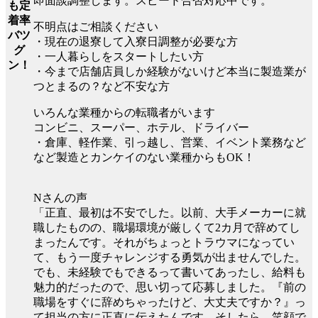
即面談調整します。スピード合否対応中です。
も定
着率
不明点はご相談ください
バツ
・現在の退寮して入寮日調整が必要な方
グ
・一人暮らしをスタートしたい方
ン！
・今まで店舗店員しか経験がないけど本当に製造業が
つとまるの？など不安な方
いろんな業種からの転職者がいます
コンビニ、スーパー、ホテル、ドライバー
・倉庫、軽作業、引っ越し、営業、イベント業務など
など製造とカンケイのない業種からもOK！
Nさんの声
「正直、最初は不安でした。以前、大手メーカーに就
職したものの、職場環境が厳しくて2カ月で辞めてし
まったんです。それがちょっとトラウマになってい
て、もう一度チャレンジする勇気が出ませんでした。
でも、未経験でもできるって書いてあったし、給料も
魅力的だったので、思い切って応募しました。『前の
職場をすぐに辞めちゃったけど、大丈夫ですか？』っ
て担当の方に正直に伝えたんです。そしたら、笑顔で