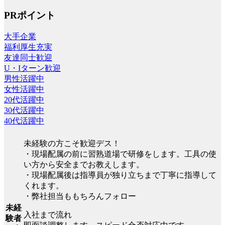
PRポイント
大手企業
福利厚生充実
友達同士歓迎
U・Iターン歓迎
男性活躍中
女性活躍中
20代活躍中
30代活躍中
40代活躍中
未経験の方こそ歓迎デス！
・現場配属の前に習熟道場で研修をします。工具の使
い方から安全までお教えします。
・現場配属後は指導員が独り立ちまで丁寧に指導して
くれます。
・弊社担当ももちろんフォロー
未経
入社まで流れ
験者