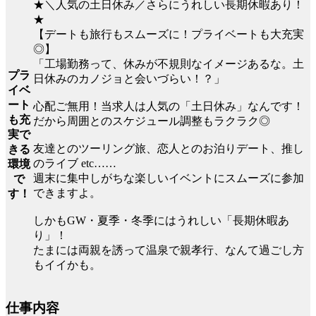
★＼人気の土日休み／さらにうれしい長期休暇あり！
★
【デートも旅行もスムーズに！プライベートも大充実
◎】
「工場勤務って、休みが不規則なイメージあるな。土
プラ
日休みのカノジョと会いづらい！？」
イベ
ート
心配ご無用！当求人は人気の「土日休み」なんです！
も充
だから周囲とのスケジュール調整もラクラク◎
実で
友達とのツーリング旅、恋人とのお泊りデート、推し
きる
のライブ etc……
環境
週末に集中しがちな楽しいイベントにスムーズに参加
で
できますよ。
す！
しかもGW・夏季・冬季にはうれしい「長期休暇あ
り」！
たまには両親を誘って温泉で親孝行、なんて過ごし方
もイイかも。
仕事内容