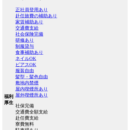
正社員登用あり
赴任旅費の補助あり
家賃補助あり
交通費支給
社会保険完備
研修あり
制服貸与
食事補助あり
ネイルOK
ピアスOK
服装自由
髪型・髪色自由
敷地内禁煙
屋内喫煙所あり
屋外喫煙所あり
福利
厚生
社保完備
交通費全額支給
赴任費支給
寮費無料