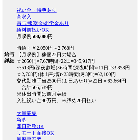
祝い金・特典あり
高収入
賞与/報奨金/慰労金あり
給料前払いOK
月収例
500,000
円
時給：￥2,050円～2,768円
給与
【月収例】稼働22日の場合
詳細
☆2050円×7.67時間×22日=345,917円
☆513円(深夜割増)×6時間(深夜時間)×11日=33,858円
☆2,768円(休出割増)×23時間(月3回)=62,100円
交代勤務手当2500円(１日あたり)×22日＝63,664円
合計505,539円
※休出時間は前月実績
入社祝い金90万円、末締め20日払い
大量募集
急募
即日勤務OK
リモート面接OK
履歴書不要