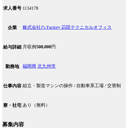
求人番号
1134178
株式会社J’s Factory 苅田テクニカルオフィス
企業
月収例
500,000
円
給与詳細
福岡県
北九州市
勤務地
組立・製造マシンの操作 / 自動車系工場 / 交替制
仕事内容
あり（無料）
寮・社宅
募集内容