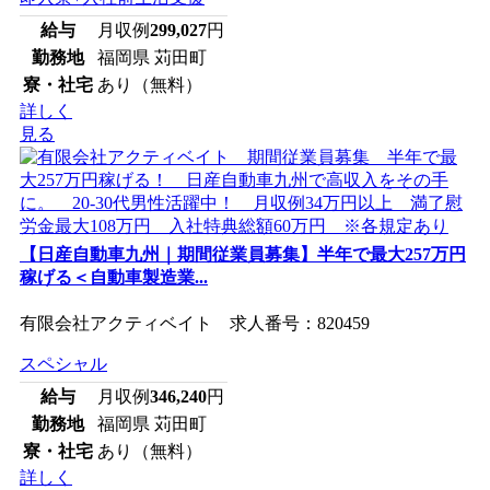
給与
月収例
299,027
円
勤務地
福岡県 苅田町
寮・社宅
あり（無料）
詳しく
見る
【日産自動車九州｜期間従業員募集】半年で最大257万円
稼げる＜自動車製造業...
有限会社アクティベイト 求人番号：820459
スペシャル
給与
月収例
346,240
円
勤務地
福岡県 苅田町
寮・社宅
あり（無料）
詳しく