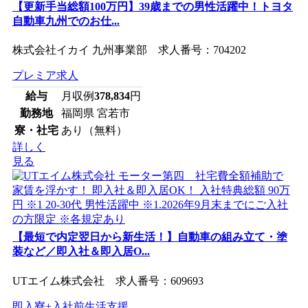
【更新手当総額100万円】39歳までの男性活躍中！トヨタ
自動車九州でのお仕...
株式会社イカイ 九州事業部 求人番号：704202
プレミア求人
給与
月収例
378,834
円
勤務地
福岡県 宮若市
寮・社宅
あり（無料）
詳しく
見る
【最短で内定翌日から新生活！】自動車の組み立て・塗
装など／即入社＆即入居O...
UTエイム株式会社 求人番号：609693
即入寮+入社前生活支援