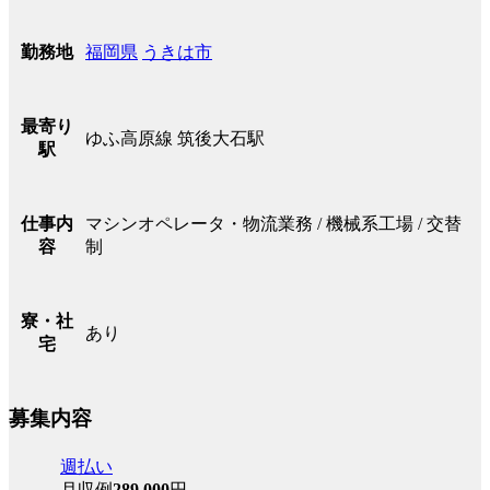
福岡県
うきは市
勤務地
最寄り
ゆふ高原線 筑後大石駅
駅
マシンオペレータ・物流業務 / 機械系工場 / 交替
仕事内
制
容
寮・社
あり
宅
募集内容
週払い
月収例
289,000
円