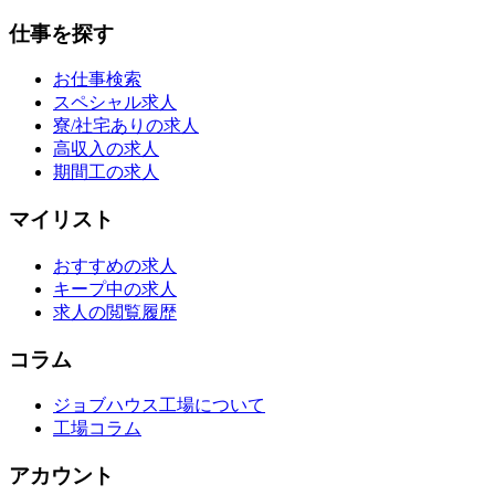
仕事を探す
お仕事検索
スペシャル求人
寮/社宅ありの求人
高収入の求人
期間工の求人
マイリスト
おすすめの求人
キープ中の求人
求人の閲覧履歴
コラム
ジョブハウス工場について
工場コラム
アカウント