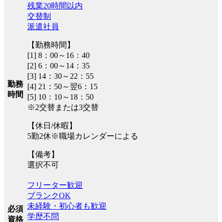
残業20時間以内
交替制
派遣社員
【勤務時間】
[1] 8：00～16：40
[2] 6：00～14：35
[3] 14：30～22：55
勤務
[4] 21：50～翌6：15
時間
[5] 10：10～18：50
※2交替または3交替
【休日/休暇】
5勤2休※職場カレンダーによる
【備考】
選択不可
フリーター歓迎
ブランクOK
未経験・初心者も歓迎
必須
学歴不問
資格