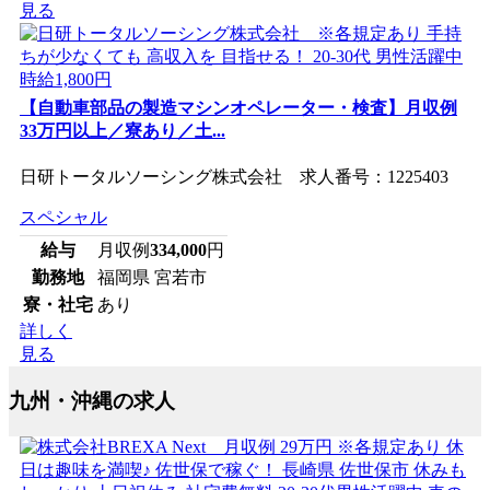
見る
【自動車部品の製造マシンオペレーター・検査】月収例
33万円以上／寮あり／土...
日研トータルソーシング株式会社 求人番号：1225403
スペシャル
給与
月収例
334,000
円
勤務地
福岡県 宮若市
寮・社宅
あり
詳しく
見る
九州・沖縄の求人