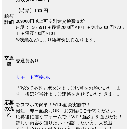
【時給】1600円
給与
289000円以上可※別途交通費支給
詳細
内訳：156.59Ｈ＋残業2000円×10Ｈ＋休出2000円×7.67
Ｈ＋深夜400円×10Ｈ
※残業などにより給与例は異なります。
交通
交通費あり
費
リモート面接OK
「Webで応募」ボタンよりご応募をお願いいたしま
す。後ほど当社よりご連絡をさせていただきます。
応募
◎スマホで簡単！WEB面談実施中！
の流
最短、即日面談もOK！お気軽にご予約ください！
れ
応募後に届くフォームで「WEB面談」を選ぶだけ！
詳しい内容を知りたい・相談したい方、大歓迎！
すぐ決めたい・働きたい方も歓迎いたします！