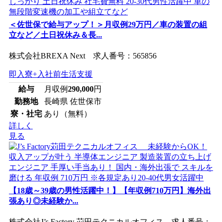
＜佐世保で給与アップ！＞月収例29万円／車の装置の組
立など／土日祝休み＆長...
株式会社BREXA Next 求人番号：565856
即入寮+入社前生活支援
給与
月収例
290,000
円
勤務地
長崎県 佐世保市
寮・社宅
あり（無料）
詳しく
見る
【18歳～39歳の男性活躍中！】【年収例710万円】海外出
張あり◎未経験か...
株式会社J’s Factory 苅田テクニカルオフィス 求人番号：