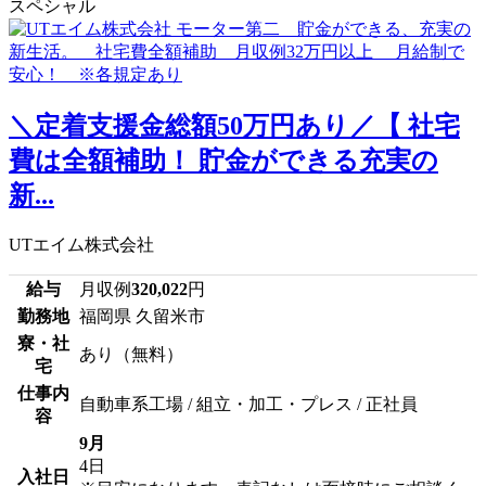
スペシャル
＼定着支援金総額50万円あり／【 社宅
費は全額補助！ 貯金ができる充実の
新...
UTエイム株式会社
給与
月収例
320,022
円
勤務地
福岡県 久留米市
寮・社
あり（無料）
宅
仕事内
自動車系工場 / 組立・加工・プレス / 正社員
容
9月
4日
入社日