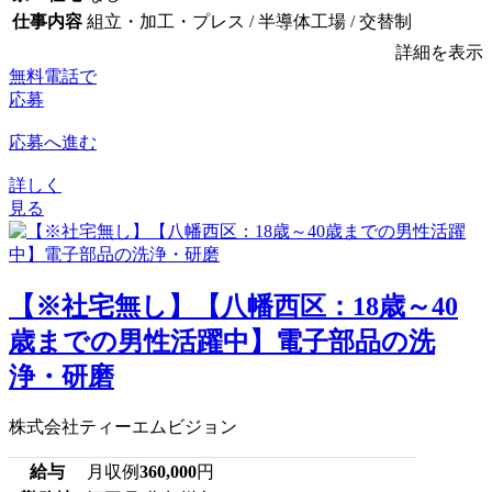
仕事内容
組立・加工・プレス / 半導体工場 / 交替制
詳細を表示
無料電話で
応募
応募へ進む
詳しく
見る
【※社宅無し】【八幡西区：18歳～40
歳までの男性活躍中】電子部品の洗
浄・研磨
株式会社ティーエムビジョン
給与
月収例
360,000
円