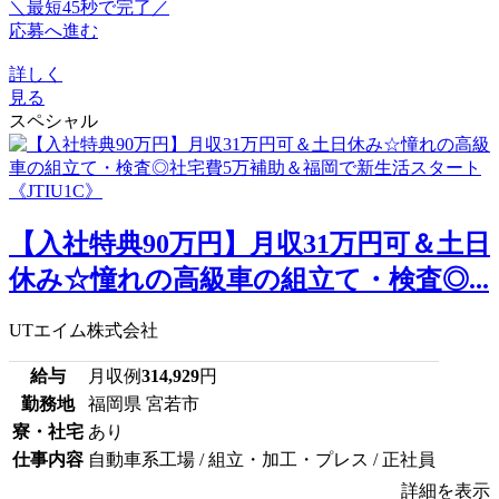
＼最短45秒で完了／
応募へ進む
詳しく
見る
スペシャル
【入社特典90万円】月収31万円可＆土日
休み☆憧れの高級車の組立て・検査◎...
UTエイム株式会社
給与
月収例
314,929
円
勤務地
福岡県 宮若市
寮・社宅
あり
仕事内容
自動車系工場 / 組立・加工・プレス / 正社員
詳細を表示