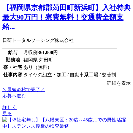
【福岡県京都郡苅田町新浜町】入社特典
最大90万円！寮費無料！交通費全額支
給...
日研トータルソーシング株式会社
給与
月収例
361,000
円
勤務地
福岡県 苅田町
寮・社宅
あり（無料）
仕事内容
タイヤの組立・加工 / 自動車系工場 / 交替制
詳細を表示
＼最短45秒で完了／
応募へ進む
詳しく
見る