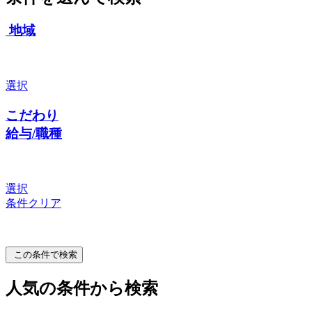
地域
選択
こだわり
給与/職種
選択
条件クリア
この条件で検索
人気の条件から検索