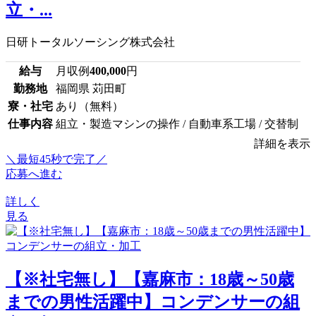
立・...
日研トータルソーシング株式会社
給与
月収例
400,000
円
勤務地
福岡県 苅田町
寮・社宅
あり（無料）
仕事内容
組立・製造マシンの操作 / 自動車系工場 / 交替制
詳細を表示
＼最短45秒で完了／
応募へ進む
詳しく
見る
【※社宅無し】【嘉麻市：18歳～50歳
までの男性活躍中】コンデンサーの組