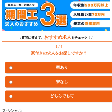
おすすめ求人
\ 質問に答えて、
をチェック！ /
1 / 4
寮付きの求人をお探しですか？
寮あり
寮なし
どちらでも可
スペシャル