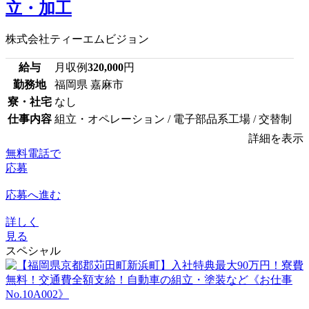
立・加工
株式会社ティーエムビジョン
給与
月収例
320,000
円
勤務地
福岡県 嘉麻市
寮・社宅
なし
仕事内容
組立・オペレーション / 電子部品系工場 / 交替制
詳細を表示
無料電話で
応募
応募へ進む
詳しく
見る
スペシャル