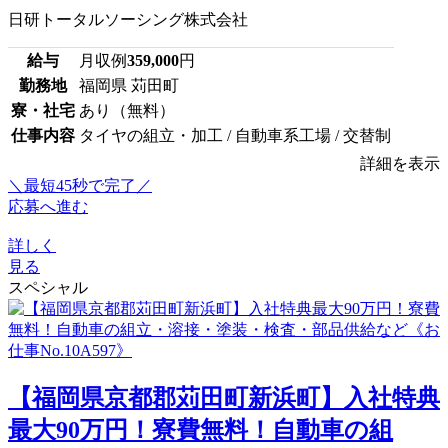
日研トータルソーシング株式会社
給与
月収例
359,000
円
勤務地
福岡県 苅田町
寮・社宅
あり（無料）
仕事内容
タイヤの組立・加工 / 自動車系工場 / 交替制
詳細を表示
＼最短45秒で完了／
応募へ進む
詳しく
見る
スペシャル
【福岡県京都郡苅田町新浜町】入社特典
最大90万円！寮費無料！自動車の組