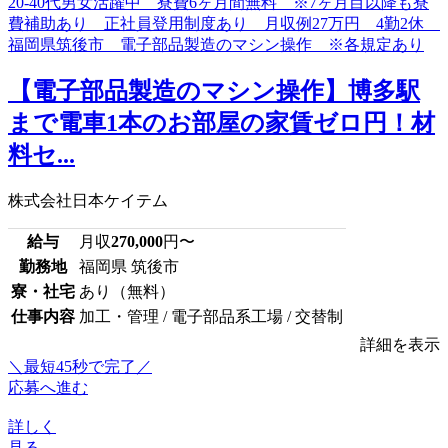
【電子部品製造のマシン操作】博多駅
まで電車1本のお部屋の家賃ゼロ円！材
料セ...
株式会社日本ケイテム
給与
月収
270,000
円〜
勤務地
福岡県 筑後市
寮・社宅
あり（無料）
仕事内容
加工・管理 / 電子部品系工場 / 交替制
詳細を表示
＼最短45秒で完了／
応募へ進む
詳しく
見る