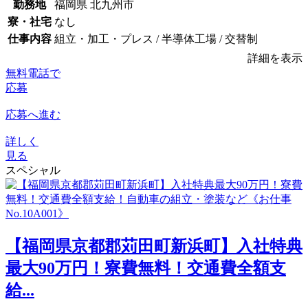
勤務地
福岡県 北九州市
寮・社宅
なし
仕事内容
組立・加工・プレス / 半導体工場 / 交替制
詳細を表示
無料電話で
応募
応募へ進む
詳しく
見る
スペシャル
【福岡県京都郡苅田町新浜町】入社特典
最大90万円！寮費無料！交通費全額支
給...