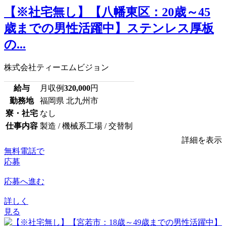
【※社宅無し】【八幡東区：20歳～45
歳までの男性活躍中】ステンレス厚板
の...
株式会社ティーエムビジョン
給与
月収例
320,000
円
勤務地
福岡県 北九州市
寮・社宅
なし
仕事内容
製造 / 機械系工場 / 交替制
詳細を表示
無料電話で
応募
応募へ進む
詳しく
見る