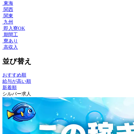
東海
関西
関東
九州
即入寮OK
期間工
寮あり
高収入
並び替え
おすすめ順
給与が高い順
新着順
シルバー求人