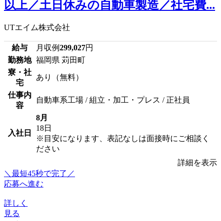
以上／土日休みの自動車製造／社宅費...
UTエイム株式会社
給与
月収例
299,027
円
勤務地
福岡県 苅田町
寮・社
あり（無料）
宅
仕事内
自動車系工場 / 組立・加工・プレス / 正社員
容
8月
18日
入社日
※目安になります、表記なしは面接時にご相談く
ださい
詳細を表示
＼最短45秒で完了／
応募へ進む
詳しく
見る