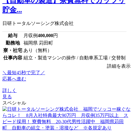
【自動車の製造】寮費無料でガッツリ
貯金...
日研トータルソーシング株式会社
給与
月収例
400,000
円
勤務地
福岡県 苅田町
寮・社宅
あり（無料）
仕事内容
組立・製造マシンの操作 / 自動車系工場 / 交替制
詳細を表示
＼最短45秒で完了／
応募へ進む
詳しく
見る
スペシャル