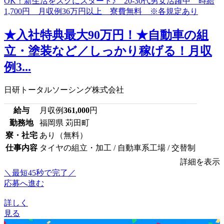
★入社特典最大90万円！★自動車の組
立・塗装など／しっかり稼げる！月収
例3...
日研トータルソーシング株式会社
給与
月収例
361,000
円
勤務地
福岡県 苅田町
寮・社宅
あり（無料）
仕事内容
タイヤの組立・加工 / 自動車系工場 / 交替制
詳細を表示
＼最短45秒で完了／
応募へ進む
詳しく
見る