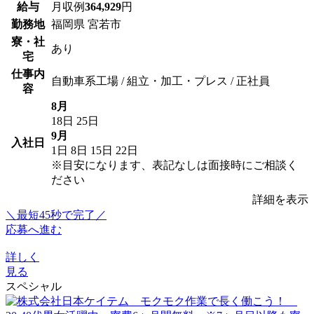
給与
月収例
364,929
円
勤務地
福岡県 宮若市
寮・社
あり
宅
仕事内
自動車系工場 / 組立・加工・プレス / 正社員
容
8月
18日
25日
9月
入社日
1日
8日
15日
22日
※目安になります、表記なしは面接時にご相談く
ださい
詳細を表示
＼最短45秒で完了／
応募へ進む
詳しく
見る
スペシャル