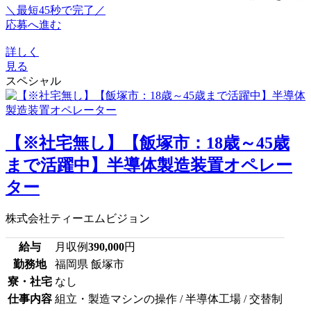
＼最短45秒で完了／
応募へ進む
詳しく
見る
スペシャル
【※社宅無し】【飯塚市：18歳～45歳
まで活躍中】半導体製造装置オペレー
ター
株式会社ティーエムビジョン
給与
月収例
390,000
円
勤務地
福岡県 飯塚市
寮・社宅
なし
仕事内容
組立・製造マシンの操作 / 半導体工場 / 交替制