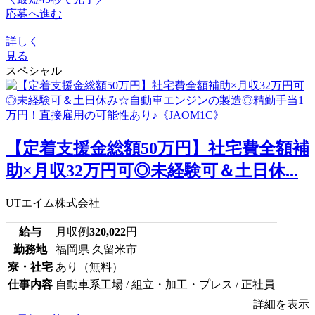
応募へ進む
詳しく
見る
スペシャル
【定着支援金総額50万円】社宅費全額補
助×月収32万円可◎未経験可＆土日休...
UTエイム株式会社
給与
月収例
320,022
円
勤務地
福岡県 久留米市
寮・社宅
あり（無料）
仕事内容
自動車系工場 / 組立・加工・プレス / 正社員
詳細を表示