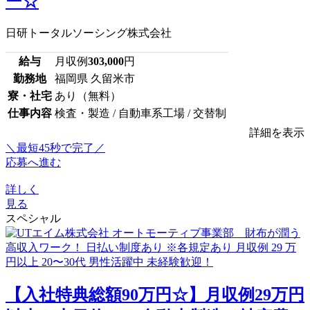
ー☆
日研トータルソーシング株式会社
給与
月収例
303,000
円
勤務地
福岡県 久留米市
寮・社宅
あり（無料）
仕事内容
検査・製造 / 自動車系工場 / 交替制
詳細を表示
＼最短45秒で完了／
応募へ進む
詳しく
見る
スペシャル
【入社特典総額90万円☆】月収例29万円