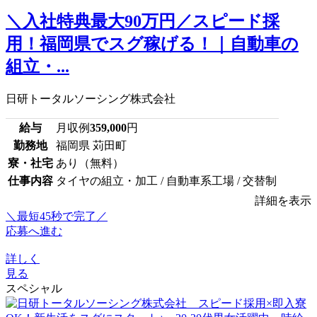
＼入社特典最大90万円／スピード採
用！福岡県でスグ稼げる！｜自動車の
組立・...
日研トータルソーシング株式会社
給与
月収例
359,000
円
勤務地
福岡県 苅田町
寮・社宅
あり（無料）
仕事内容
タイヤの組立・加工 / 自動車系工場 / 交替制
詳細を表示
＼最短45秒で完了／
応募へ進む
詳しく
見る
スペシャル