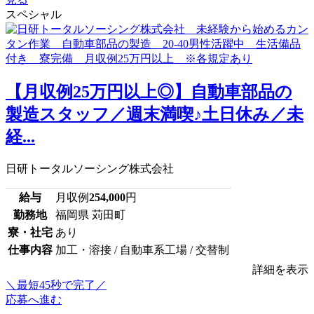
スペシャル
【月収例25万円以上◎】自動車部品の
製造スタッフ／週末満喫♪土日休み／未
経...
日研トータルソーシング株式会社
給与
月収例
254,000
円
勤務地
福岡県 苅田町
寮・社宅
あり
仕事内容
加工・溶接 / 自動車系工場 / 交替制
詳細を表示
＼最短45秒で完了／
応募へ進む