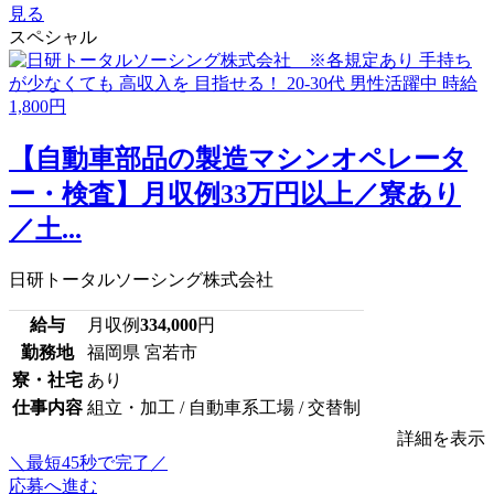
見る
スペシャル
【自動車部品の製造マシンオペレータ
ー・検査】月収例33万円以上／寮あり
／土...
日研トータルソーシング株式会社
給与
月収例
334,000
円
勤務地
福岡県 宮若市
寮・社宅
あり
仕事内容
組立・加工 / 自動車系工場 / 交替制
詳細を表示
＼最短45秒で完了／
応募へ進む