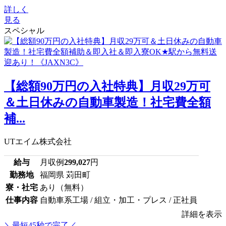
詳しく
見る
スペシャル
【総額90万円の入社特典】月収29万可
＆土日休みの自動車製造！社宅費全額
補...
UTエイム株式会社
給与
月収例
299,027
円
勤務地
福岡県 苅田町
寮・社宅
あり（無料）
仕事内容
自動車系工場 / 組立・加工・プレス / 正社員
詳細を表示
＼最短45秒で完了／