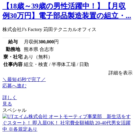
【18歳～39歳の男性活躍中！】【月収
例30万円】電子部品製造装置の組立・...
株式会社J’s Factory 苅田テクニカルオフィス
給与
月収例
300,000
円
勤務地
熊本県 合志市
寮・社宅
あり（無料）
仕事内容
組立・検査 / 半導体工場 / 日勤
詳細を表示
＼最短45秒で完了／
応募へ進む
詳しく
見る
スペシャル