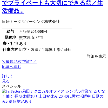
でプライベートも大切にできる◎／生
活備品...
日研トータルソーシング株式会社
給与
月収例
204,000
円
勤務地
熊本県 菊池市
寮・社宅
あり
仕事内容
組立・製造 / 半導体工場 / 日勤
詳細を表示
＼最短45秒で完了／
応募へ進む
詳しく
見る
スペシャル