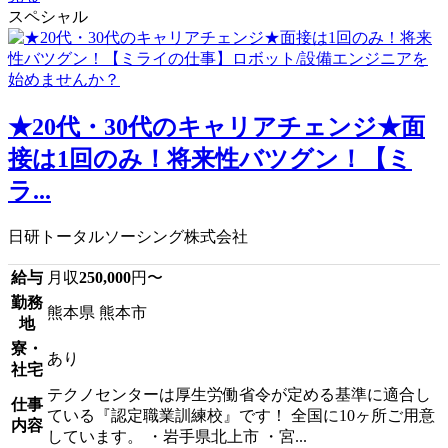
スペシャル
★20代・30代のキャリアチェンジ★面
接は1回のみ！将来性バツグン！【ミ
ラ...
日研トータルソーシング株式会社
給与
月収
250,000
円〜
勤務
熊本県 熊本市
地
寮・
あり
社宅
テクノセンターは厚生労働省令が定める基準に適合し
仕事
ている『認定職業訓練校』です！ 全国に10ヶ所ご用意
内容
しています。 ・岩手県北上市 ・宮...