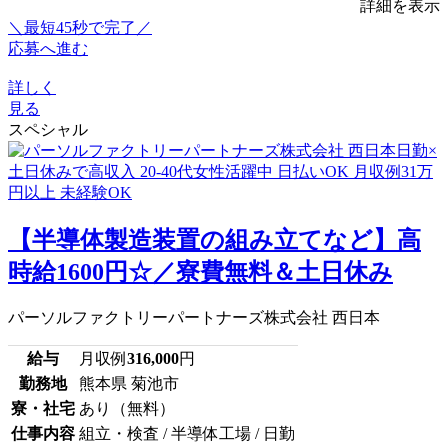
詳細を表示
＼最短45秒で完了／
応募へ進む
詳しく
見る
スペシャル
【半導体製造装置の組み立てなど】高
時給1600円☆／寮費無料＆土日休み
パーソルファクトリーパートナーズ株式会社 西日本
給与
月収例
316,000
円
勤務地
熊本県 菊池市
寮・社宅
あり（無料）
仕事内容
組立・検査 / 半導体工場 / 日勤