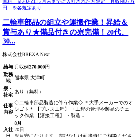
二輪車部品の組立や運搬作業！昇給＆
賞与あり★備品付きの寮完備！20代、
30...
株式会社BREXA Next
給与
月収例
270,000
円
勤務
熊本県 大津町
地
寮・
あり（無料）
社宅
◇二輪車部品製造に伴う作業◇ ＊大手メーカーでのオ
仕事
シゴト＊ 【プレス工程】 ・工程の管理や製品のチェ
内容
ック作業 【溶接工程】 ・製造...
8月
入社
20日
日
※目安になります、表記なしは面接時にご相談くださ