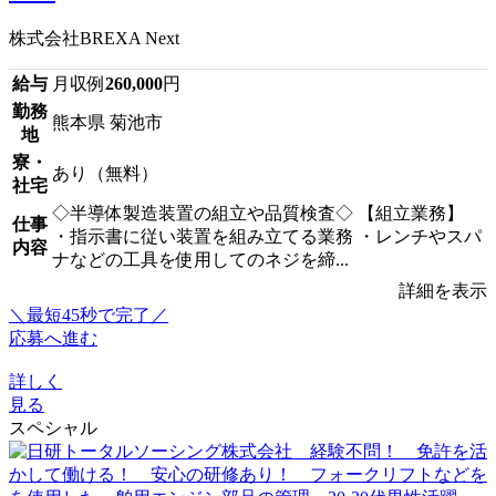
株式会社BREXA Next
給与
月収例
260,000
円
勤務
熊本県 菊池市
地
寮・
あり（無料）
社宅
◇半導体製造装置の組立や品質検査◇ 【組立業務】
仕事
・指示書に従い装置を組み立てる業務 ・レンチやスパ
内容
ナなどの工具を使用してのネジを締...
詳細を表示
＼最短45秒で完了／
応募へ進む
詳しく
見る
スペシャル