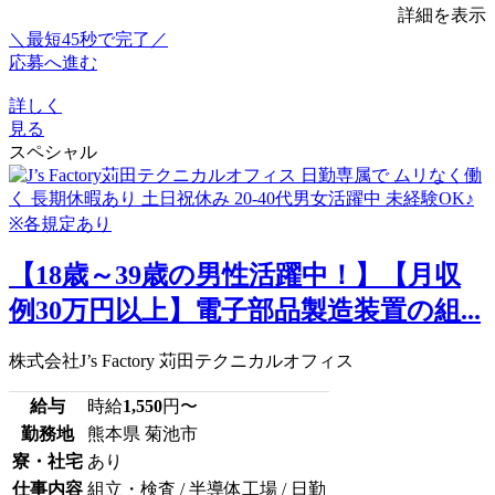
詳細を表示
＼最短45秒で完了／
応募へ進む
詳しく
見る
スペシャル
【18歳～39歳の男性活躍中！】【月収
例30万円以上】電子部品製造装置の組...
株式会社J’s Factory 苅田テクニカルオフィス
給与
時給
1,550
円〜
勤務地
熊本県 菊池市
寮・社宅
あり
仕事内容
組立・検査 / 半導体工場 / 日勤