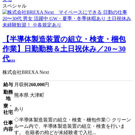
スペシャル
【半導体製造装置の組立・検査・梱包
作業】日勤勤務＆土日祝休み／20～30
代...
株式会社BREXA Next
給与
月収例
260,000
円
勤務
熊本県 大津町
地
寮・
あり
社宅
◇半導体製造装置の組立・検査・梱包作業◇ クリーン
仕事
ルーム内で、半導体製造装置の組立・検査を行いま
内容
す。 在籍者の殆どが未経験者で入社...