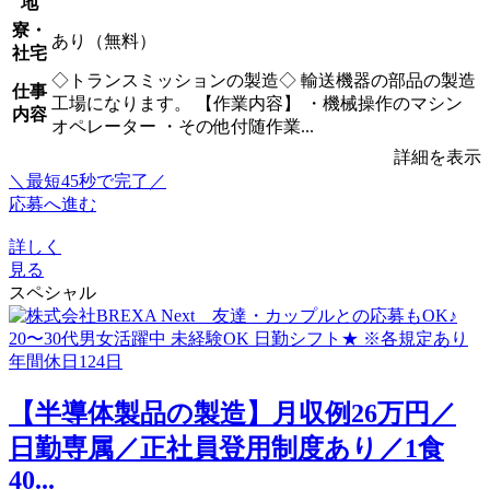
地
寮・
あり（無料）
社宅
◇トランスミッションの製造◇ 輸送機器の部品の製造
仕事
工場になります。 【作業内容】 ・機械操作のマシン
内容
オペレーター ・その他付随作業...
詳細を表示
＼最短45秒で完了／
応募へ進む
詳しく
見る
スペシャル
【半導体製品の製造】月収例26万円／
日勤専属／正社員登用制度あり／1食
40...