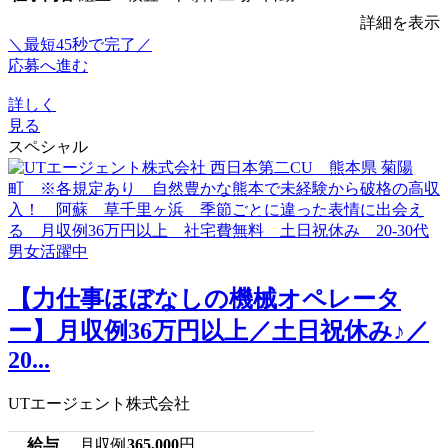
詳細を表示
＼最短45秒で完了／
応募へ進む
詳しく
見る
スペシャル
【力仕事ほぼなしの機械オペレータ
ー】月収例36万円以上／土日祝休み♪／
20...
UTエージェント株式会社
給与
月収例
365,000
円