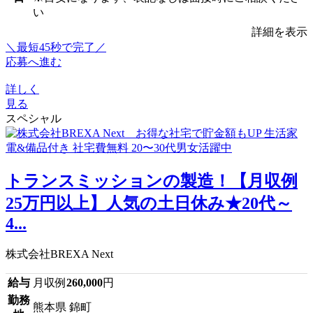
い
詳細を表示
＼最短45秒で完了／
応募へ進む
詳しく
見る
スペシャル
トランスミッションの製造！【月収例
25万円以上】人気の土日休み★20代～
4...
株式会社BREXA Next
給与
月収例
260,000
円
勤務
熊本県 錦町