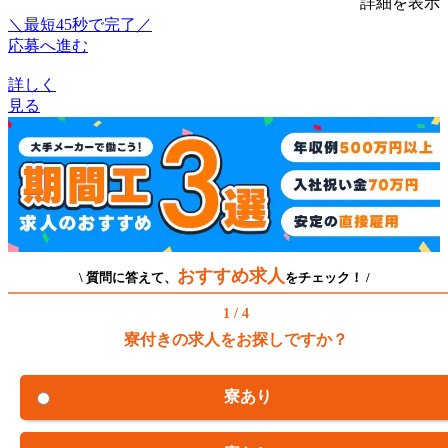
詳細を表示
＼最短45秒で完了／
応募へ進む
詳しく
見る
おすすめ求人
\ 質問に答えて、
をチェック！ /
1 / 4
寮付きの求人をお探しですか？
寮あり