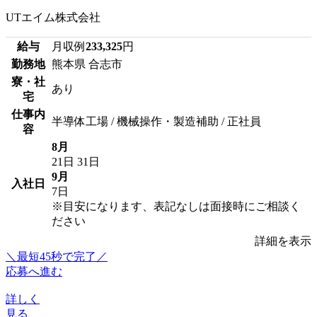
UTエイム株式会社
給与
月収例
233,325
円
勤務地
熊本県 合志市
寮・社
あり
宅
仕事内
半導体工場 / 機械操作・製造補助 / 正社員
容
8月
21日
31日
9月
入社日
7日
※目安になります、表記なしは面接時にご相談く
ださい
詳細を表示
＼最短45秒で完了／
応募へ進む
詳しく
見る