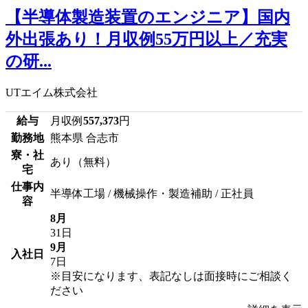
【半導体製造装置のエンジニア】国内
外出張あり！月収例55万円以上／充実
の研...
UTエイム株式会社
給与
月収例
557,373
円
勤務地
熊本県 合志市
寮・社
あり（無料）
宅
仕事内
半導体工場 / 機械操作・製造補助 / 正社員
容
8月
31日
9月
入社日
7日
※目安になります、表記なしは面接時にご相談く
ださい