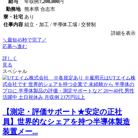
給与
年収例
7,200,000
円
勤務地
熊本県 合志市
寮・社宅
あり
仕事内容
組立・加工 / 半導体工場 / 交替制
詳細を表示
＼最短45秒で完了／
応募へ進む
詳しく
見る
スペシャル
【測定・評価サポート★安定の正社
員】世界的なシェアを持つ半導体製造
装置メー...