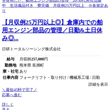
【月収例25万円以上◎】倉庫内での舶
用エンジン部品の管理／日勤&土日休
み◎...
日研トータルソーシング株式会社
給与
月収例
257,000
円
勤務地
熊本県 長洲町
寮・社宅
あり
仕事内容
フォークリフト・取り付け / 機械系工場 / 日勤
詳細を表示
＼最短45秒で完了／
応募へ進む
詳しく
見る