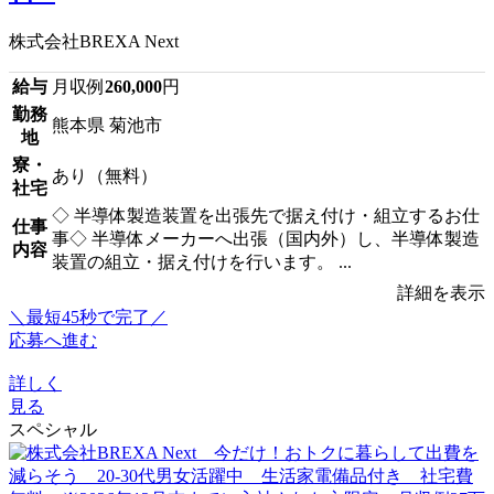
株式会社BREXA Next
給与
月収例
260,000
円
勤務
熊本県 菊池市
地
寮・
あり（無料）
社宅
◇ 半導体製造装置を出張先で据え付け・組立するお仕
仕事
事◇ 半導体メーカーへ出張（国内外）し、半導体製造
内容
装置の組立・据え付けを行います。 ...
詳細を表示
＼最短45秒で完了／
応募へ進む
詳しく
見る
スペシャル