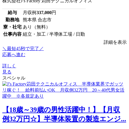
株式会社J’s Factory 苅田テクニカルオフィス
給与
月収例
337,000
円
勤務地
熊本県 合志市
寮・社宅
あり（無料）
仕事内容
組立・加工 / 半導体工場 / 日勤
詳細を表示
＼最短45秒で完了／
応募へ進む
詳しく
見る
スペシャル
【18歳～39歳の男性活躍中！】【月収
例32万円☆】半導体装置の製造エンジ...