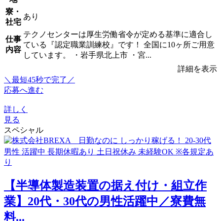
寮・
あり
社宅
テクノセンターは厚生労働省令が定める基準に適合し
仕事
ている『認定職業訓練校』です！ 全国に10ヶ所ご用意
内容
しています。 ・岩手県北上市 ・宮...
詳細を表示
＼最短45秒で完了／
応募へ進む
詳しく
見る
スペシャル
【半導体製造装置の据え付け・組立作
業】20代・30代の男性活躍中／寮費無
料...