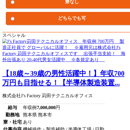
寮なし
どちらでも可
スペシャル
【18歳～39歳の男性活躍中！】年収700
万円も目指せる！【半導体製造装置...
株式会社J’s Factory 苅田テクニカルオフィス
給与
年収例
7,000,000
円
勤務地
熊本県 熊本市
寮・社宅
あり
仕事内容
機械操作・製造補助 / 半導体工場 / 日勤