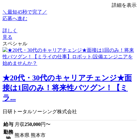
詳細を表示
＼最短45秒で完了／
応募へ進む
詳しく
見る
スペシャル
★20代・30代のキャリアチェンジ★面
接は1回のみ！将来性バツグン！【ミ
ラ...
日研トータルソーシング株式会社
給与
月収
250,000
円〜
勤務
熊本県 熊本市
地