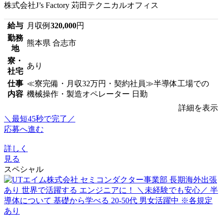
株式会社J’s Factory 苅田テクニカルオフィス
給与
月収例
320,000
円
勤務
熊本県 合志市
地
寮・
あり
社宅
仕事
≪寮完備・月収32万円・契約社員≫半導体工場での
内容
機械操作・製造オペレーター 日勤
詳細を表示
＼最短45秒で完了／
応募へ進む
詳しく
見る
スペシャル