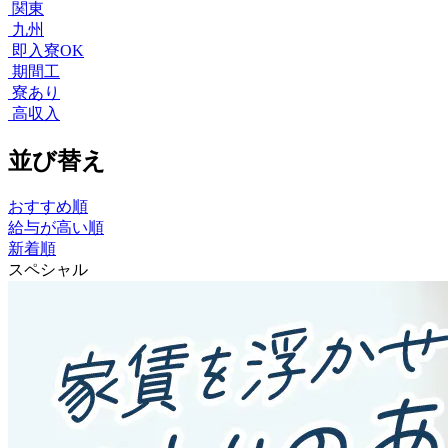
関東
九州
即入寮OK
期間工
寮あり
高収入
並び替え
おすすめ順
給与が高い順
新着順
スペシャル