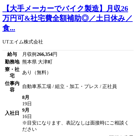
【大手メーカーでバイク製造】月収26
万円可&社宅費全額補助◎／土日休み／
食...
UTエイム株式会社
給与
月収例
266,354
円
勤務地
熊本県 大津町
寮・社
あり（無料）
宅
仕事内
自動車系工場 / 組立・加工・プレス / 正社員
容
8月
19日
9月
入社日
16日
※目安になります、表記なしは面接時にご相談く
ださい