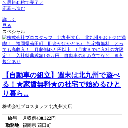
＼最短45秒で完了／
応募へ進む
詳しく
見る
スペシャル
【自動車の組立】週末は北九州で遊べ
る！★家賃無料★の社宅で始めるひと
り暮ら...
株式会社プロスタッフ 北九州支店
給与
月収例
438,322
円
勤務地
福岡県 苅田町