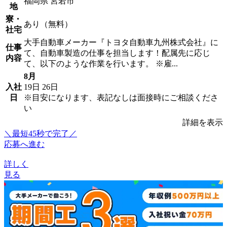
福岡県 宮若市
地
寮・
あり（無料）
社宅
大手自動車メーカー『トヨタ自動車九州株式会社』に
仕事
て、自動車製造の仕事を担当します！配属先に応じ
内容
て、以下のような作業を行います。 ※雇...
8月
入社
19日
26日
日
※目安になります、表記なしは面接時にご相談くださ
い
詳細を表示
＼最短45秒で完了／
応募へ進む
詳しく
見る