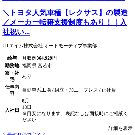
＼トヨタ人気車種【レクサス】の製造
／メーカー転籍支援制度もあり！｜入
社祝い...
UTエイム株式会社 オートモーティブ事業部
給与
月収例
364,929
円
勤務地
福岡県 宮若市
寮・社
あり
宅
仕事内
自動車系工場 / 組立・加工・プレス / 正社員
容
8月
18日
入社日
※目安になります、表記なしは面接時にご相談く
ださい
詳細を表示
＼最短45秒で完了／