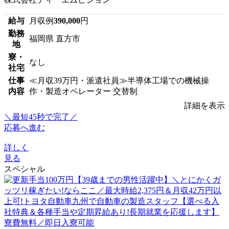
給与
月収例
390,000
円
勤務
福岡県 直方市
地
寮・
なし
社宅
仕事
≪月収39万円・派遣社員≫半導体工場での機械操
内容
作・製造オペレーター 交替制
詳細を表示
＼最短45秒で完了／
応募へ進む
詳しく
見る
スペシャル