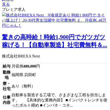
見る
プレミア求人
驚きの高時給！時給1,900円でガツガツ
稼げる！【自動車製造】社宅費無料＆...
株式会社BREXA Next
給与
月収例
480,000
円
勤務
福岡県 苅田町
地
寮・
あり（無料）
社宅
自動車を製造する工場で、さまざまな工程を担当しま
仕事
す。 【具体的な業務内容】 ■インパクトレンチを使
内容
ったボルト締め ■インパネ・コネ...