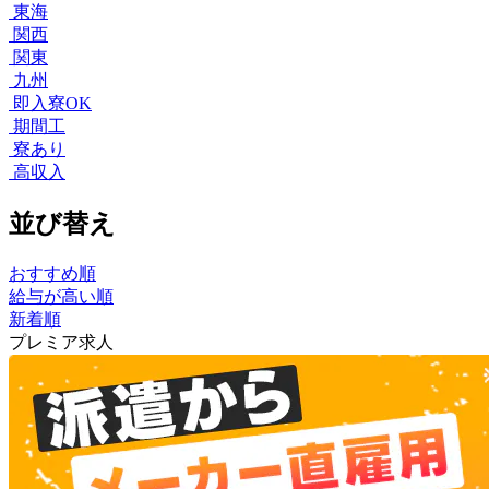
東海
関西
関東
九州
即入寮OK
期間工
寮あり
高収入
並び替え
おすすめ順
給与が高い順
新着順
プレミア求人