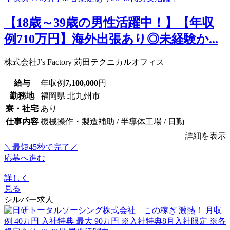
【18歳～39歳の男性活躍中！】【年収
例710万円】海外出張あり◎未経験か...
株式会社J’s Factory 苅田テクニカルオフィス
給与
年収例
7,100,000
円
勤務地
福岡県 北九州市
寮・社宅
あり
仕事内容
機械操作・製造補助 / 半導体工場 / 日勤
詳細を表示
＼最短45秒で完了／
応募へ進む
詳しく
見る
シルバー求人