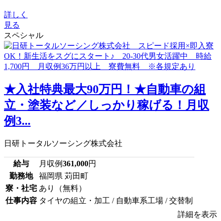
詳しく
見る
スペシャル
★入社特典最大90万円！★自動車の組
立・塗装など／しっかり稼げる！月収
例3...
日研トータルソーシング株式会社
給与
月収例
361,000
円
勤務地
福岡県 苅田町
寮・社宅
あり（無料）
仕事内容
タイヤの組立・加工 / 自動車系工場 / 交替制
詳細を表示