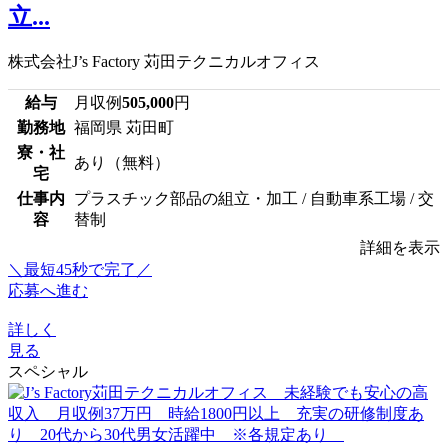
立...
株式会社J’s Factory 苅田テクニカルオフィス
給与
月収例
505,000
円
勤務地
福岡県 苅田町
寮・社
あり（無料）
宅
仕事内
プラスチック部品の組立・加工 / 自動車系工場 / 交
容
替制
詳細を表示
＼最短45秒で完了／
応募へ進む
詳しく
見る
スペシャル