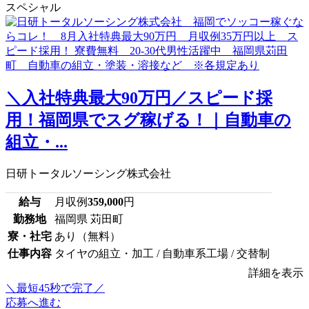
スペシャル
＼入社特典最大90万円／スピード採
用！福岡県でスグ稼げる！｜自動車の
組立・...
日研トータルソーシング株式会社
給与
月収例
359,000
円
勤務地
福岡県 苅田町
寮・社宅
あり（無料）
仕事内容
タイヤの組立・加工 / 自動車系工場 / 交替制
詳細を表示
＼最短45秒で完了／
応募へ進む