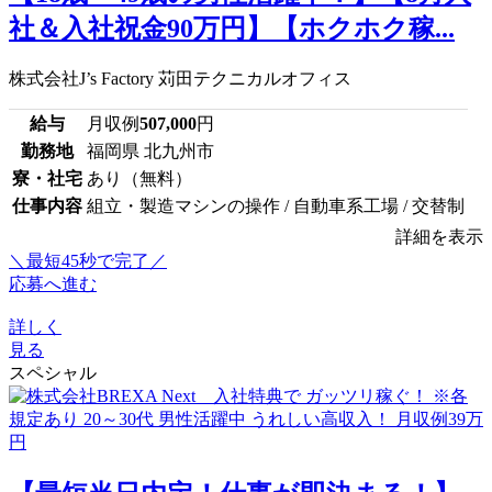
社＆入社祝金90万円】【ホクホク稼...
株式会社J’s Factory 苅田テクニカルオフィス
給与
月収例
507,000
円
勤務地
福岡県 北九州市
寮・社宅
あり（無料）
仕事内容
組立・製造マシンの操作 / 自動車系工場 / 交替制
詳細を表示
＼最短45秒で完了／
応募へ進む
詳しく
見る
スペシャル