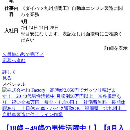
宅
仕事内
《ダイハツ九州期間工》自動車エンジン製造に関
容
わる業務
9月
7日
14日
21日
28日
入社日
※目安になります、表記なしは面接時にご相談く
ださい
詳細を表示
＼最短45秒で完了／
応募へ進む
詳しく
見る
スペシャル
【18歳～49歳の男性活躍中！】【8月入