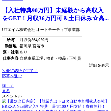
【入社特典90万円】未経験から高収入
をGET！月収36万円可＆土日休み☆高...
UTエイム株式会社 オートモーティブ事業部
給与
月収例
364,929
円
勤務地
福岡県 宮若市
寮・社宅
あり
仕事内容
自動車系工場 / 検査・検品 / 正社員
詳細を表示
＼最短45秒で完了／
応募へ進む
詳しく
見る
スペシャル