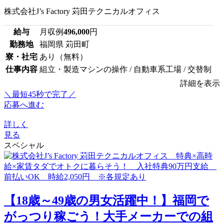
株式会社J’s Factory 苅田テクニカルオフィス
給与
月収例
496,000
円
勤務地
福岡県 苅田町
寮・社宅
あり（無料）
仕事内容
組立・製造マシンの操作 / 自動車系工場 / 交替制
詳細を表示
＼最短45秒で完了／
応募へ進む
詳しく
見る
スペシャル
【18歳～49歳の男女活躍中！】福岡で
がっつり稼ごう！大手メーカーでの組