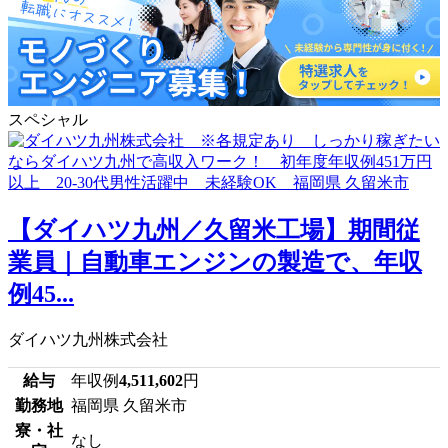
スペシャル
【ダイハツ九州／久留米工場】期間従
業員｜自動車エンジンの製造で、年収
例45...
ダイハツ九州株式会社
給与
年収例
4,511,602
円
勤務地
福岡県 久留米市
寮・社
なし