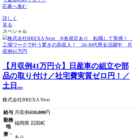
応募へ進む
詳しく
見る
スペシャル
【月収例41万円☆】日産車の組立や部
品の取り付け／社宅費実質ゼロ円！／
土日...
株式会社BREXA Next
給与
月収例
410,000
円
勤務
福岡県 苅田町
地
寮・
あり