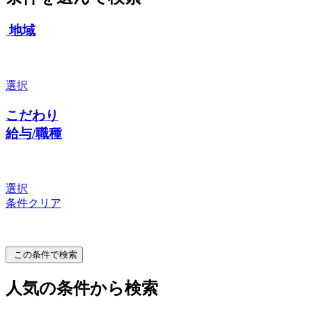
地域
選択
こだわり
給与/職種
選択
条件クリア
この条件で検索
人気の条件から検索