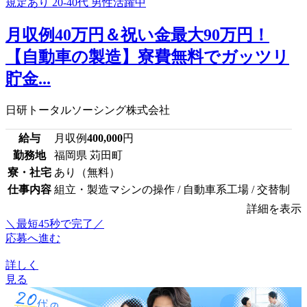
月収例40万円＆祝い金最大90万円！
【自動車の製造】寮費無料でガッツリ
貯金...
日研トータルソーシング株式会社
給与
月収例
400,000
円
勤務地
福岡県 苅田町
寮・社宅
あり（無料）
仕事内容
組立・製造マシンの操作 / 自動車系工場 / 交替制
詳細を表示
＼最短45秒で完了／
応募へ進む
詳しく
見る