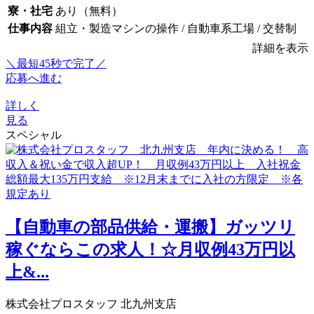
寮・社宅
あり（無料）
仕事内容
組立・製造マシンの操作 / 自動車系工場 / 交替制
詳細を表示
＼最短45秒で完了／
応募へ進む
詳しく
見る
スペシャル
【自動車の部品供給・運搬】ガッツリ
稼ぐならこの求人！☆月収例43万円以
上&...
株式会社プロスタッフ 北九州支店