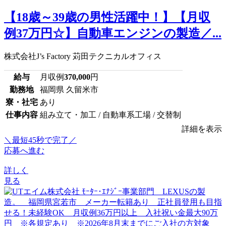
【18歳～39歳の男性活躍中！】【月収
例37万円☆】自動車エンジンの製造／...
株式会社J’s Factory 苅田テクニカルオフィス
給与
月収例
370,000
円
勤務地
福岡県 久留米市
寮・社宅
あり
仕事内容
組み立て・加工 / 自動車系工場 / 交替制
詳細を表示
＼最短45秒で完了／
応募へ進む
詳しく
見る