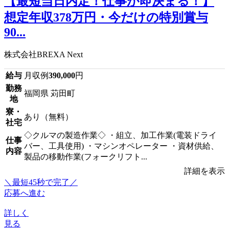
【最短当日内定！仕事が即決まる！】
想定年収378万円・今だけの特別賞与
90...
株式会社BREXA Next
給与
月収例
390,000
円
勤務
福岡県 苅田町
地
寮・
あり（無料）
社宅
◇クルマの製造作業◇ ・組立、加工作業(電装ドライ
仕事
バー、工具使用) ・マシンオペレーター ・資材供給、
内容
製品の移動作業(フォークリフト...
詳細を表示
＼最短45秒で完了／
応募へ進む
詳しく
見る