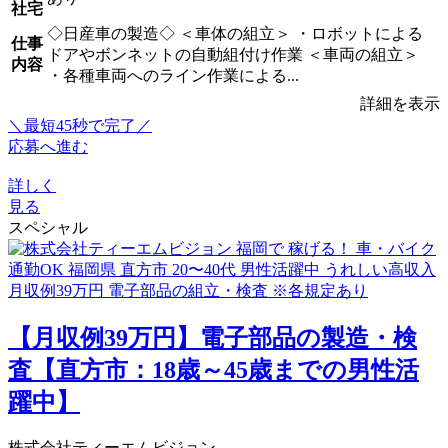
社宅
◇日産車の製造◇ ＜車体の組立＞ ・ロボットによる
仕事
ドアやボンネットの自動組付け作業 ＜車両の組立＞
内容
・各種車両へのライン作業による...
詳細を表示
＼最短45秒で完了／
応募へ進む
詳しく
見る
スペシャル
【月収例39万円】電子部品の製造・検
査【直方市：18歳～45歳までの男性活
躍中】
株式会社ティーエムビジョン