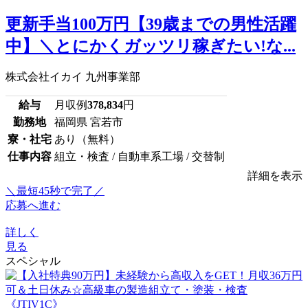
更新手当100万円【39歳までの男性活躍
中】＼とにかくガッツリ稼ぎたい!な...
株式会社イカイ 九州事業部
給与
月収例
378,834
円
勤務地
福岡県 宮若市
寮・社宅
あり（無料）
仕事内容
組立・検査 / 自動車系工場 / 交替制
詳細を表示
＼最短45秒で完了／
応募へ進む
詳しく
見る
スペシャル