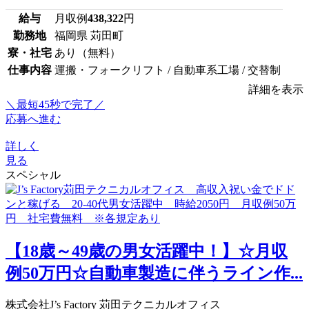
給与
月収例
438,322
円
勤務地
福岡県 苅田町
寮・社宅
あり（無料）
仕事内容
運搬・フォークリフト / 自動車系工場 / 交替制
詳細を表示
＼最短45秒で完了／
応募へ進む
詳しく
見る
スペシャル
【18歳～49歳の男女活躍中！】☆月収
例50万円☆自動車製造に伴うライン作...
株式会社J’s Factory 苅田テクニカルオフィス