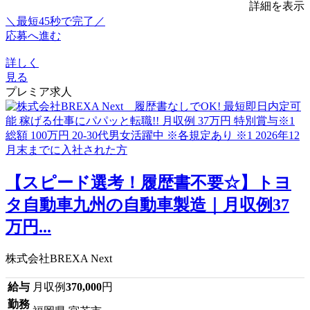
詳細を表示
＼最短45秒で完了／
応募へ進む
詳しく
見る
プレミア求人
【スピード選考！履歴書不要☆】トヨ
タ自動車九州の自動車製造｜月収例37
万円...
株式会社BREXA Next
給与
月収例
370,000
円
勤務