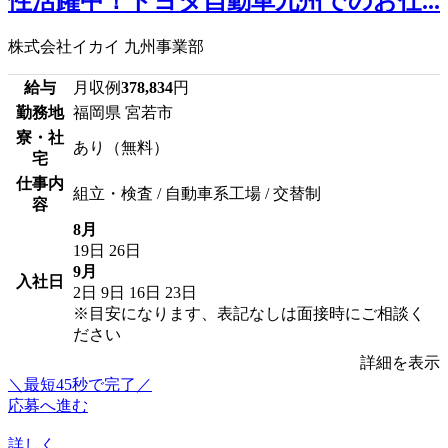
性活躍中！トヨタ自動車九州でのお仕...
株式会社イカイ 九州事業部
給与
月収例
378,834
円
勤務地
福岡県 宮若市
寮・社
あり（無料）
宅
仕事内
組立・検査 / 自動車系工場 / 交替制
容
8月
19日
26日
9月
入社日
2日
9日
16日
23日
※目安になります、表記なしは面接時にご相談く
ださい
詳細を表示
＼最短45秒で完了／
応募へ進む
詳しく