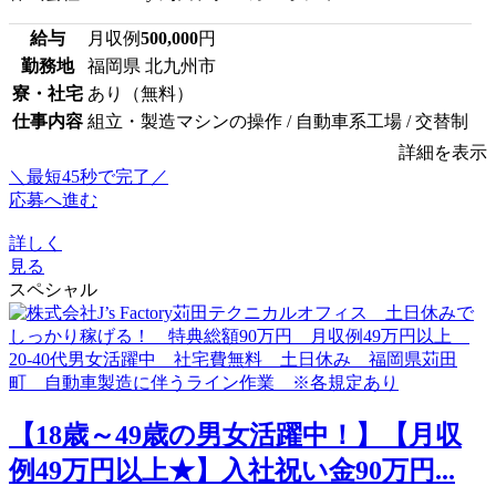
給与
月収例
500,000
円
勤務地
福岡県 北九州市
寮・社宅
あり（無料）
仕事内容
組立・製造マシンの操作 / 自動車系工場 / 交替制
詳細を表示
＼最短45秒で完了／
応募へ進む
詳しく
見る
スペシャル
【18歳～49歳の男女活躍中！】【月収
例49万円以上★】入社祝い金90万円...