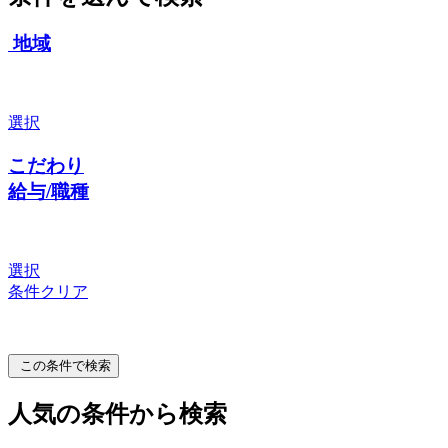
地域
選択
こだわり
給与/職種
選択
条件クリア
この条件で検索
人気の条件から検索