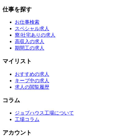
仕事を探す
お仕事検索
スペシャル求人
寮/社宅ありの求人
高収入の求人
期間工の求人
マイリスト
おすすめの求人
キープ中の求人
求人の閲覧履歴
コラム
ジョブハウス工場について
工場コラム
アカウント