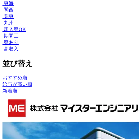
東海
関西
関東
九州
即入寮OK
期間工
寮あり
高収入
並び替え
おすすめ順
給与が高い順
新着順