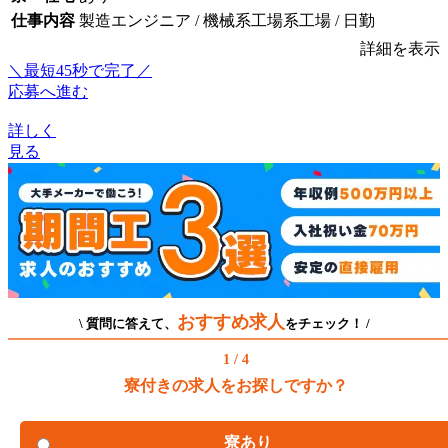
仕事内容
製造エンジニア / 機械系工場系工場 / 日勤
詳細を表示
＼最短45秒で完了／
応募へ進む
詳しく
見る
おすすめ求人
\ 質問に答えて、
をチェック！ /
1 / 4
寮付きの求人をお探しですか？
寮あり