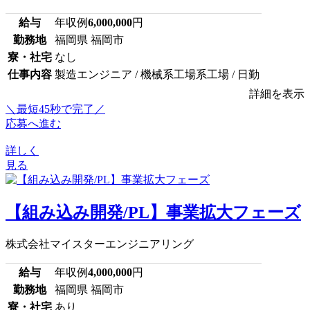
給与
年収例
6,000,000
円
勤務地
福岡県 福岡市
寮・社宅
なし
仕事内容
製造エンジニア / 機械系工場系工場 / 日勤
詳細を表示
＼最短45秒で完了／
応募へ進む
詳しく
見る
【組み込み開発/PL】事業拡大フェーズ
株式会社マイスターエンジニアリング
給与
年収例
4,000,000
円
勤務地
福岡県 福岡市
寮・社宅
あり