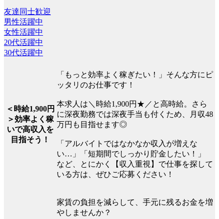
友達同士歓迎
男性活躍中
女性活躍中
20代活躍中
30代活躍中
「もっと効率よく稼ぎたい！」そんな方にピ
ッタリのお仕事です！
本求人は＼時給1,900円★／と高時給。さら
＜時給1,900円
に深夜勤務では深夜手当も付くため、月収48
＞効率よく稼
万円も目指せます◎
いで高収入を
目指そう！
「アルバイトではなかなか収入が増えな
い…」「短期間でしっかり貯金したい！」
など、とにかく【収入重視】で仕事を探して
いる方は、ぜひご応募ください！
家賃の負担を減らして、手元に残るお金を増
やしませんか？