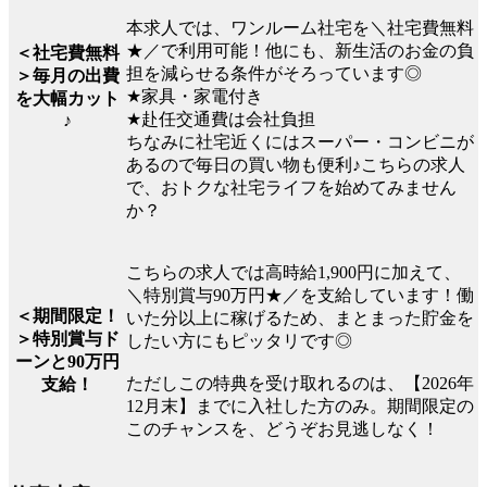
本求人では、ワンルーム社宅を＼社宅費無料
★／で利用可能！他にも、新生活のお金の負
＜社宅費無料
担を減らせる条件がそろっています◎
＞毎月の出費
★家具・家電付き
を大幅カット
★赴任交通費は会社負担
♪
ちなみに社宅近くにはスーパー・コンビニが
あるので毎日の買い物も便利♪こちらの求人
で、おトクな社宅ライフを始めてみません
か？
こちらの求人では高時給1,900円に加えて、
＼特別賞与90万円★／を支給しています！働
＜期間限定！
いた分以上に稼げるため、まとまった貯金を
＞特別賞与ド
したい方にもピッタリです◎
ーンと90万円
ただしこの特典を受け取れるのは、【2026年
支給！
12月末】までに入社した方のみ。期間限定の
このチャンスを、どうぞお見逃しなく！