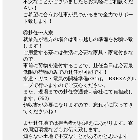
不安なことがございましたらお気軽にご相談くだ
さい！
ご希望に合うお仕事が見つかるまで全力でサポー
ト致します！
④赴任〜入寮
就業先が遠方の場合は引っ越しの準備をお願い致
します！
ご用意する寮には生活に必要な家具・家電付きな
ので、
事前に荷物を送付することで、赴任当日は必要最
低限の荷物のみでの赴任が可能です！
水道・ガス・電気の開栓準備(※1)も、BREXAグル
ープで行いますのでご安心ください。
また、現場までの赴任交通費も会社にて負担致し
ます。(※2)
領収書が必要になりますので、忘れずに取ってき
てくださいね！
また赴任地では担当者がお迎えにあがります。寮
の周辺環境などもお伝え致します。
知らない土地で不安なことがあるかと思います