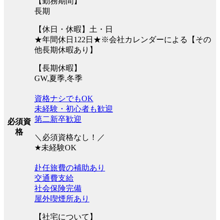
【勤務期間】
長期
【休日・休暇】土・日
★年間休日122日★※会社カレンダーによる【その
他長期休暇あり】
【長期休暇】
GW,夏季,冬季
資格ナシでもOK
未経験・初心者も歓迎
第二新卒歓迎
必須資
格
＼必須資格なし！／
★未経験OK
赴任旅費の補助あり
交通費支給
社会保険完備
屋外喫煙所あり
【社宅について】