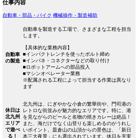
仕事内容
自動車・部品・バイク
機械操作・製造補助
自動車を製造する工場で、さまざまな工程を担当
します。
【具体的な業務内容】
■インパクトレンチを使ったボルト締め
自動車
■インパネ・コネクターなどの取り付け
の製造
■ロボットアームへの部品投入
■マシンオペレーター業務
※配属される工程によって担当する作業は異なり
ます
北九州は、にぎやかな小倉の繁華街や、門司港の
休日は
レトロな街並みが魅力的なエリアです。特に、港
北九州
を見ながらのビールと名物の焼きカレーは絶品！
エリア
また、海だけでなく山登りも楽しめるのがうれし
で遊べ
いポイント。皿倉山の山頂からの景色は、「新日
る！
本三大夜景」にも選出されています。休日を充実