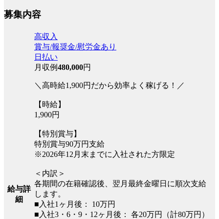
募集内容
高収入
賞与/報奨金/慰労金あり
日払い
月収例
480,000
円
＼高時給1,900円だから効率よく稼げる！／
【時給】
1,900円
【特別賞与】
特別賞与90万円支給
※2026年12月末までに入社された方限定
＜内訳＞
各期間の在籍確認後、翌月最終金曜日に順次支給
給与詳
します。
細
■入社1ヶ月後： 10万円
■入社3・6・9・12ヶ月後： 各20万円（計80万円）