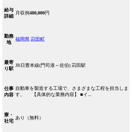
給与
月収例
480,000
円
詳細
勤務
福岡県
苅田町
地
最寄
JR日豊本線(門司港～佐伯) 苅田駅
り駅
自動車を製造する工場で、さまざまな工程を担当しま
仕事
す。 【具体的な業務内容】 ■イ...
内容
寮・
あり（無料）
社宅