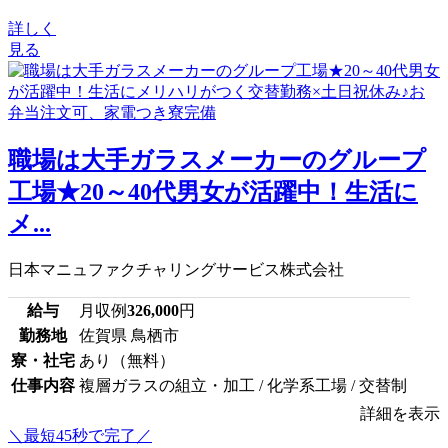
詳しく
見る
職場は大手ガラスメーカーのグループ
工場★20～40代男女が活躍中！生活に
メ...
日本マニュファクチャリングサービス株式会社
給与
月収例
326,000
円
勤務地
佐賀県 鳥栖市
寮・社宅
あり（無料）
仕事内容
複層ガラスの組立・加工 / 化学系工場 / 交替制
詳細を表示
＼最短45秒で完了／