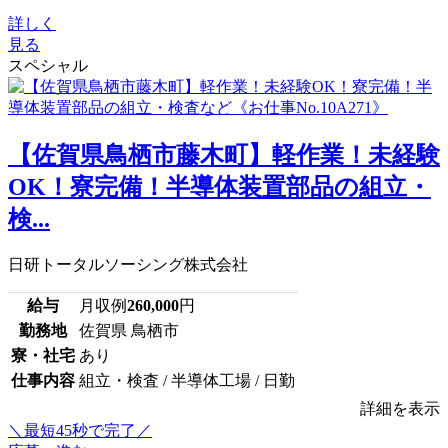
詳しく
見る
スペシャル
【佐賀県鳥栖市藤木町】軽作業！未経験
OK！寮完備！半導体装置部品の組立・
検...
日研トータルソーシング株式会社
給与
月収例
260,000
円
勤務地
佐賀県 鳥栖市
寮・社宅
あり
仕事内容
組立・検査 / 半導体工場 / 日勤
詳細を表示
＼最短45秒で完了／