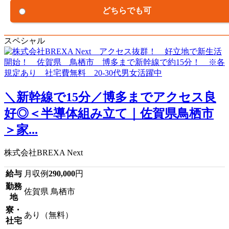
どちらでも可
スペシャル
＼新幹線で15分／博多までアクセス良
好◎＜半導体組み立て｜佐賀県鳥栖市
＞家...
株式会社BREXA Next
給与
月収例
290,000
円
勤務
佐賀県 鳥栖市
地
寮・
あり（無料）
社宅