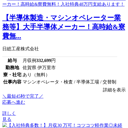
【半導体製造・マシンオペレーター業
務等】大手半導体メーカー！高時給&寮
費無...
日総工産株式会社
給与
月収例
332,699
円
勤務地
佐賀県 伊万里市
寮・社宅
あり（無料）
仕事内容
マシンオペレータ・検査 / 半導体工場 / 交替制
詳細を表示
＼最短45秒で完了／
応募へ進む
詳しく
見る