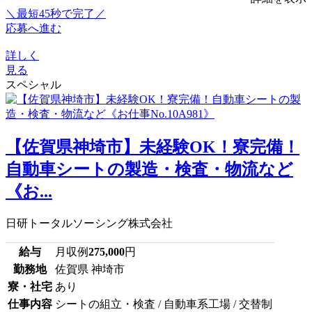
＼最短45秒で完了／
応募へ進む
詳しく
見る
スペシャル
【佐賀県神埼市】未経験OK！寮完備！
自動車シートの製造・検査・物流など
《お...
日研トータルソーシング株式会社
給与
月収例
275,000
円
勤務地
佐賀県 神埼市
寮・社宅
あり
仕事内容
シートの組立・検査 / 自動車系工場 / 交替制