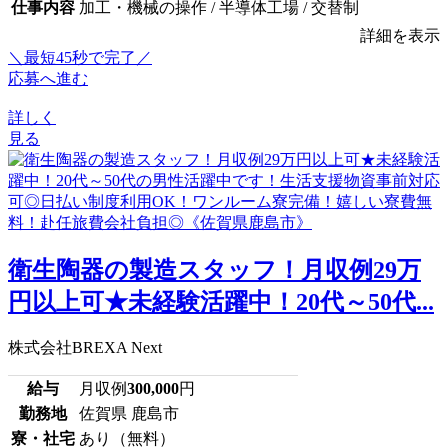
仕事内容
加工・機械の操作 / 半導体工場 / 交替制
詳細を表示
＼最短45秒で完了／
応募へ進む
詳しく
見る
衛生陶器の製造スタッフ！月収例29万
円以上可★未経験活躍中！20代～50代...
株式会社BREXA Next
給与
月収例
300,000
円
勤務地
佐賀県 鹿島市
寮・社宅
あり（無料）