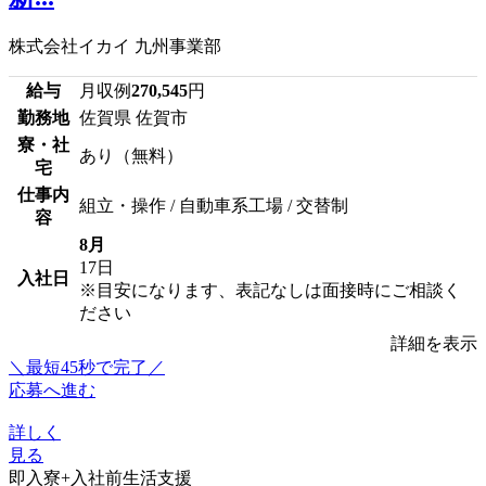
株式会社イカイ 九州事業部
給与
月収例
270,545
円
勤務地
佐賀県 佐賀市
寮・社
あり（無料）
宅
仕事内
組立・操作 / 自動車系工場 / 交替制
容
8月
17日
入社日
※目安になります、表記なしは面接時にご相談く
ださい
詳細を表示
＼最短45秒で完了／
応募へ進む
詳しく
見る
即入寮+入社前生活支援