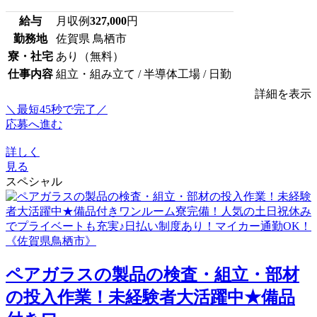
給与
月収例
327,000
円
勤務地
佐賀県 鳥栖市
寮・社宅
あり（無料）
仕事内容
組立・組み立て / 半導体工場 / 日勤
詳細を表示
＼最短45秒で完了／
応募へ進む
詳しく
見る
スペシャル
ペアガラスの製品の検査・組立・部材
の投入作業！未経験者大活躍中★備品