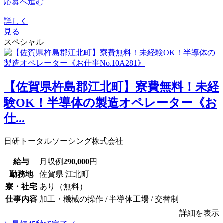
応募へ進む
詳しく
見る
スペシャル
【佐賀県杵島郡江北町】寮費無料！未経
験OK！半導体の製造オペレーター《お
仕...
日研トータルソーシング株式会社
給与
月収例
290,000
円
勤務地
佐賀県 江北町
寮・社宅
あり（無料）
仕事内容
加工・機械の操作 / 半導体工場 / 交替制
詳細を表示