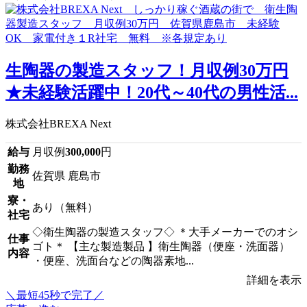
生陶器の製造スタッフ！月収例30万円
★未経験活躍中！20代～40代の男性活...
株式会社BREXA Next
給与
月収例
300,000
円
勤務
佐賀県 鹿島市
地
寮・
あり（無料）
社宅
◇衛生陶器の製造スタッフ◇ ＊大手メーカーでのオシ
仕事
ゴト＊ 【主な製造製品 】衛生陶器（便座・洗面器）
内容
・便座、洗面台などの陶器素地...
詳細を表示
＼最短45秒で完了／