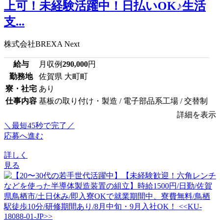
上可！未経験活躍中！日払いOK♪生活
支...
株式会社BREXA Next
給与
月収例
290,000
円
勤務地
佐賀県 大町町
寮・社宅
あり
仕事内容
基板の取り付け・製造 / 電子部品系工場 / 交替制
詳細を表示
＼最短45秒で完了／
応募へ進む
詳しく
見る