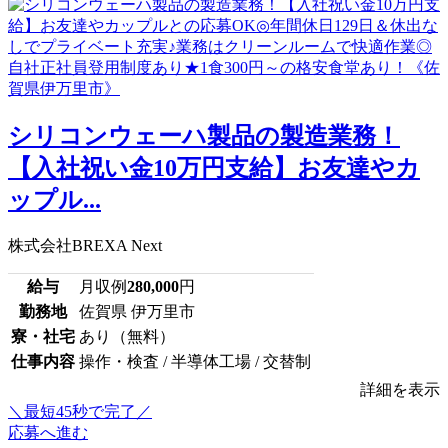
シリコンウェーハ製品の製造業務！
【入社祝い金10万円支給】お友達やカ
ップル...
株式会社BREXA Next
給与
月収例
280,000
円
勤務地
佐賀県 伊万里市
寮・社宅
あり（無料）
仕事内容
操作・検査 / 半導体工場 / 交替制
詳細を表示
＼最短45秒で完了／
応募へ進む