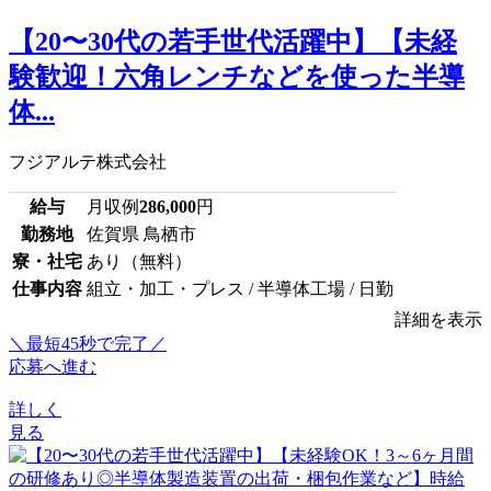
【20〜30代の若手世代活躍中】【未経
験歓迎！六角レンチなどを使った半導
体...
フジアルテ株式会社
給与
月収例
286,000
円
勤務地
佐賀県 鳥栖市
寮・社宅
あり（無料）
仕事内容
組立・加工・プレス / 半導体工場 / 日勤
詳細を表示
＼最短45秒で完了／
応募へ進む
詳しく
見る