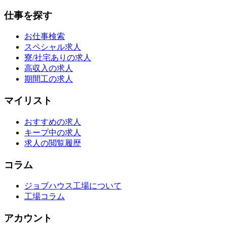
仕事を探す
お仕事検索
スペシャル求人
寮/社宅ありの求人
高収入の求人
期間工の求人
マイリスト
おすすめの求人
キープ中の求人
求人の閲覧履歴
コラム
ジョブハウス工場について
工場コラム
アカウント