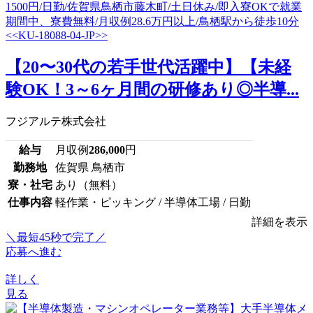
【20〜30代の若手世代活躍中】【未経
験OK！3～6ヶ月間の研修あり◎半導...
フジアルテ株式会社
給与
月収例
286,000
円
勤務地
佐賀県 鳥栖市
寮・社宅
あり（無料）
仕事内容
軽作業・ピッキング / 半導体工場 / 日勤
詳細を表示
＼最短45秒で完了／
応募へ進む
詳しく
見る