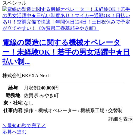
スペシャル
電線の製造に関する機械オペレータ
ー！未経験OK！若手の男女活躍中★日
払い制...
株式会社BREXA Next
給与
月収例
240,000
円
勤務地
佐賀県 みやき町
寮・社宅
なし
仕事内容
操作・機械オペレーター / 機械系工場 / 交替制
詳細を表示
＼最短45秒で完了／
応募へ進む