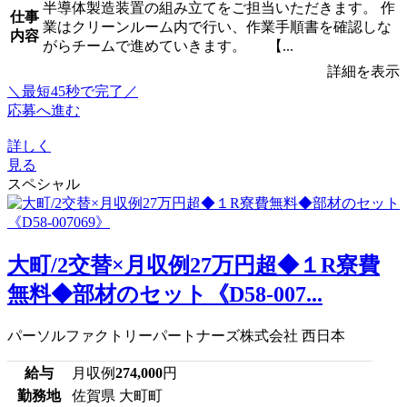
半導体製造装置の組み立てをご担当いただきます。 作
仕事
業はクリーンルーム内で行い、作業手順書を確認しな
内容
がらチームで進めていきます。 【...
詳細を表示
＼最短45秒で完了／
応募へ進む
詳しく
見る
スペシャル
大町/2交替×月収例27万円超◆１R寮費
無料◆部材のセット《D58-007...
パーソルファクトリーパートナーズ株式会社 西日本
給与
月収例
274,000
円
勤務地
佐賀県 大町町