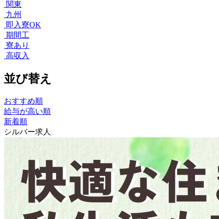
関東
九州
即入寮OK
期間工
寮あり
高収入
並び替え
おすすめ順
給与が高い順
新着順
シルバー求人