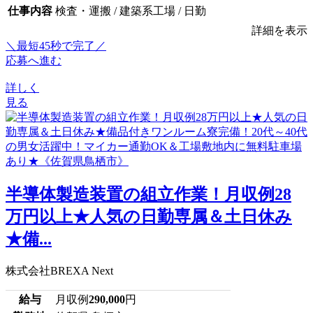
仕事内容
検査・運搬 / 建築系工場 / 日勤
詳細を表示
＼最短45秒で完了／
応募へ進む
詳しく
見る
半導体製造装置の組立作業！月収例28
万円以上★人気の日勤専属＆土日休み
★備...
株式会社BREXA Next
給与
月収例
290,000
円