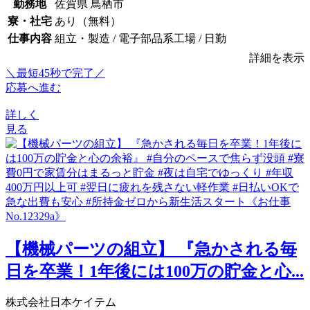
勤務地
佐賀県 鳥栖市
寮・社宅
あり（無料）
仕事内容
組立・製造 / 電子部品系工場 / 日勤
詳細を表示
＼最短45秒で完了／
応募へ進む
詳しく
見る
【機械パーツの組立】 『急かされる毎
日を卒業！1年後には100万の貯金と心...
株式会社日本ケイテム