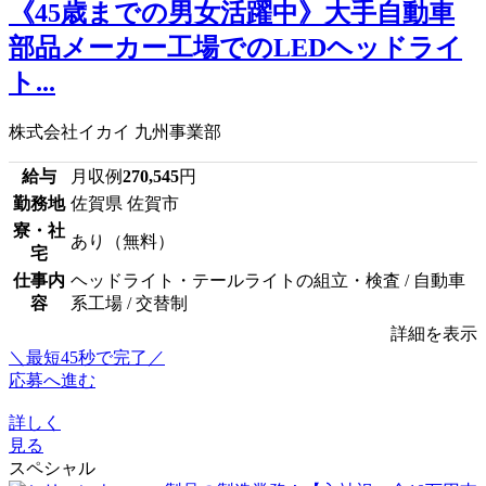
《45歳までの男女活躍中》大手自動車
部品メーカー工場でのLEDヘッドライ
ト...
株式会社イカイ 九州事業部
給与
月収例
270,545
円
勤務地
佐賀県 佐賀市
寮・社
あり（無料）
宅
仕事内
ヘッドライト・テールライトの組立・検査 / 自動車
容
系工場 / 交替制
詳細を表示
＼最短45秒で完了／
応募へ進む
詳しく
見る
スペシャル