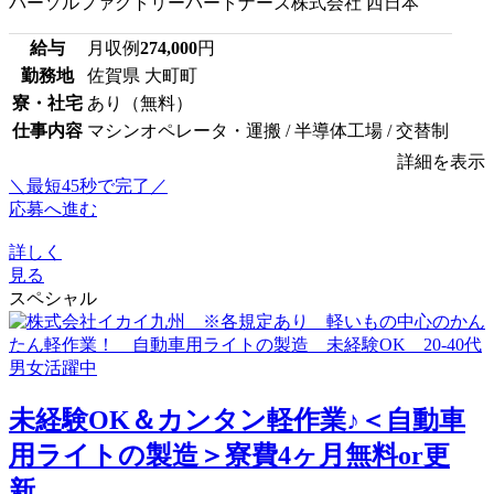
パーソルファクトリーパートナーズ株式会社 西日本
給与
月収例
274,000
円
勤務地
佐賀県 大町町
寮・社宅
あり（無料）
仕事内容
マシンオペレータ・運搬 / 半導体工場 / 交替制
詳細を表示
＼最短45秒で完了／
応募へ進む
詳しく
見る
スペシャル
未経験OK＆カンタン軽作業♪＜自動車
用ライトの製造＞寮費4ヶ月無料or更
新...