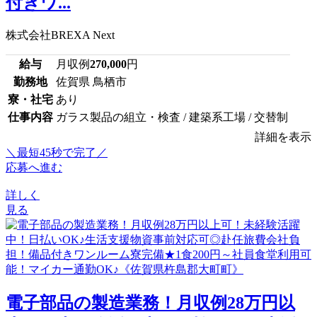
付きワ...
株式会社BREXA Next
給与
月収例
270,000
円
勤務地
佐賀県 鳥栖市
寮・社宅
あり
仕事内容
ガラス製品の組立・検査 / 建築系工場 / 交替制
詳細を表示
＼最短45秒で完了／
応募へ進む
詳しく
見る
電子部品の製造業務！月収例28万円以