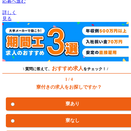
応募へ進む
詳しく
見る
おすすめ求人
\ 質問に答えて、
をチェック！ /
1 / 4
寮付きの求人をお探しですか？
寮あり
寮なし