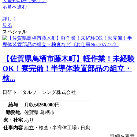
＼最短45秒で完了／
応募へ進む
詳しく
見る
スペシャル
【佐賀県鳥栖市藤木町】軽作業！未経験
OK！寮完備！半導体装置部品の組立・
検...
日研トータルソーシング株式会社
給与
月収例
260,000
円
勤務地
佐賀県 鳥栖市
寮・社宅
あり
仕事内容
組立・検査 / 半導体工場 / 日勤
詳細を表示