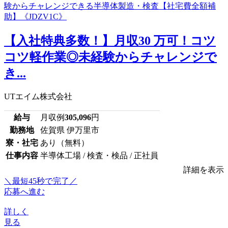
【入社特典多数！】月収30 万可！コツ
コツ軽作業◎未経験からチャレンジで
き...
UTエイム株式会社
給与
月収例
305,096
円
勤務地
佐賀県 伊万里市
寮・社宅
あり（無料）
仕事内容
半導体工場 / 検査・検品 / 正社員
詳細を表示
＼最短45秒で完了／
応募へ進む
詳しく
見る