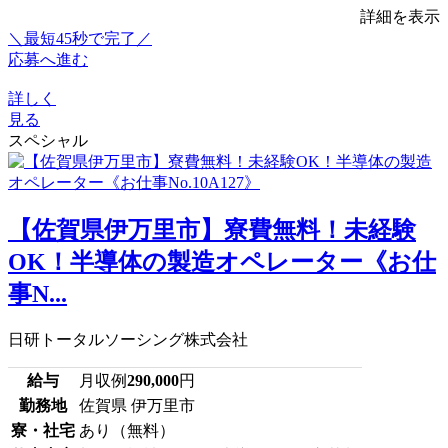
詳細を表示
＼最短45秒で完了／
応募へ進む
詳しく
見る
スペシャル
【佐賀県伊万里市】寮費無料！未経験
OK！半導体の製造オペレーター《お仕
事N...
日研トータルソーシング株式会社
給与
月収例
290,000
円
勤務地
佐賀県 伊万里市
寮・社宅
あり（無料）