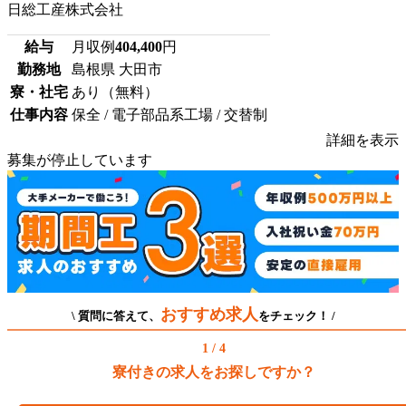
日総工産株式会社
給与
月収例
404,400
円
勤務地
島根県 大田市
寮・社宅
あり（無料）
仕事内容
保全 / 電子部品系工場 / 交替制
詳細を表示
募集が停止しています
おすすめ求人
\ 質問に答えて、
をチェック！ /
1 / 4
寮付きの求人をお探しですか？