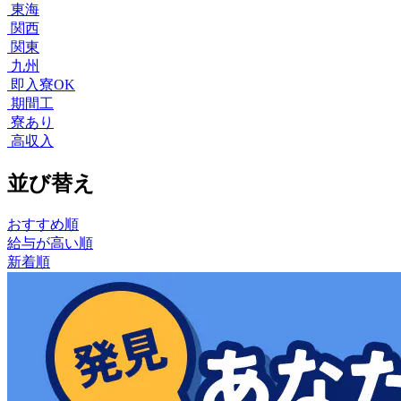
東海
関西
関東
九州
即入寮OK
期間工
寮あり
高収入
並び替え
おすすめ順
給与が高い順
新着順