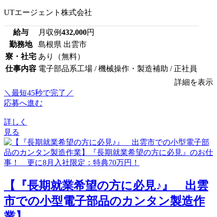
UTエージェント株式会社
給与
月収例
432,000
円
勤務地
島根県 出雲市
寮・社宅
あり（無料）
仕事内容
電子部品系工場 / 機械操作・製造補助 / 正社員
詳細を表示
＼最短45秒で完了／
応募へ進む
詳しく
見る
【『長期就業希望の方に必見♪』 出雲
市での小型電子部品のカンタン製造作
業】...