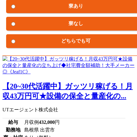
寮あり
寮なし
どちらでも可
【20~30代活躍中】ガッツリ稼げる！月
収43万円可★設備の保全と量産化の...
UTエージェント株式会社
給与
月収例
432,000
円
勤務地
島根県 出雲市