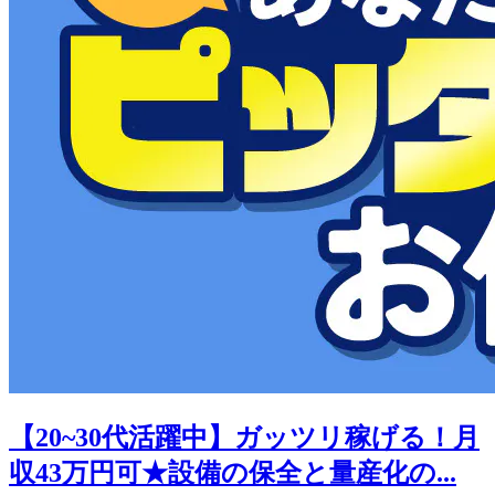
【20~30代活躍中】ガッツリ稼げる！月
収43万円可★設備の保全と量産化の...