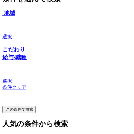
地域
選択
こだわり
給与/職種
選択
条件クリア
この条件で検索
人気の条件から検索