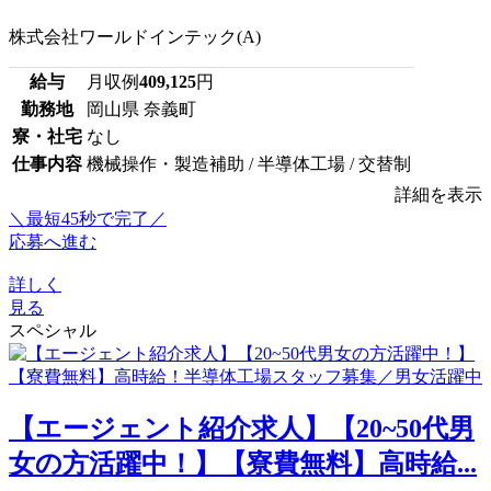
株式会社ワールドインテック(A)
給与
月収例
409,125
円
勤務地
岡山県 奈義町
寮・社宅
なし
仕事内容
機械操作・製造補助 / 半導体工場 / 交替制
詳細を表示
＼最短45秒で完了／
応募へ進む
詳しく
見る
スペシャル
【エージェント紹介求人】【20~50代男
女の方活躍中！】【寮費無料】高時給...