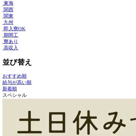
東海
関西
関東
九州
即入寮OK
期間工
寮あり
高収入
並び替え
おすすめ順
給与が高い順
新着順
スペシャル