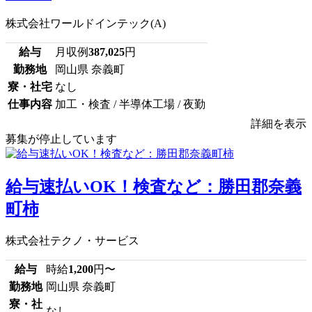
株式会社ワールドインテック(A)
給与
月収例
387,025
円
勤務地
岡山県 奈義町
寮・社宅
なし
仕事内容
加工・検査 / 半導体工場 / 夜勤
詳細を表示
募集が停止しています
給与速払いOK！検査など：勝田郡奈義
町柿
株式会社テクノ・サービス
給与
時給
1,200
円〜
勤務地
岡山県 奈義町
寮・社
なし