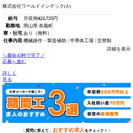
株式会社ワールドインテック(A)
給与
月収例
422,725
円
勤務地
岡山県 奈義町
寮・社宅
あり（無料）
仕事内容
機械操作・製造補助 / 半導体工場 / 交替制
詳細を表示
＼最短45秒で完了／
応募へ進む
詳しく
見る
おすすめ求人
\ 質問に答えて、
をチェック！ /