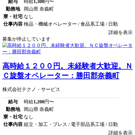
給与
時給
1,300
円〜
勤務地
岡山県 奈義町
寮・社宅
なし
仕事内容
検品・機械オペレーター / 食品系工場 / 日勤
詳細を表示
募集が停止しています
高時給１２００円。未経験者大歓迎。Ｎ
Ｃ旋盤オペレーター：勝田郡奈義町
株式会社テクノ・サービス
給与
時給
1,200
円〜
勤務地
岡山県 奈義町
寮・社宅
なし
仕事内容
組立・加工・プレス / 電子部品系工場 / 日勤
詳細を表示