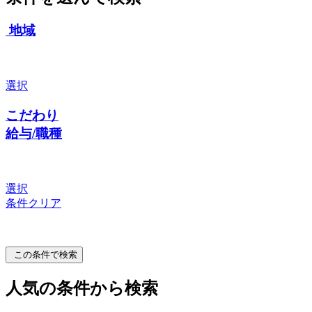
地域
選択
こだわり
給与/職種
選択
条件クリア
この条件で検索
人気の条件から検索