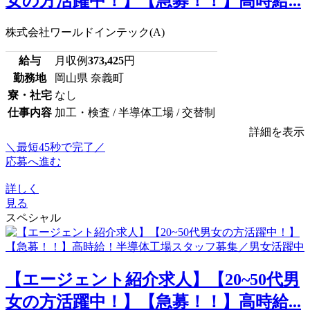
女の方活躍中！】【急募！！】高時給...
株式会社ワールドインテック(A)
給与
月収例
373,425
円
勤務地
岡山県 奈義町
寮・社宅
なし
仕事内容
加工・検査 / 半導体工場 / 交替制
詳細を表示
＼最短45秒で完了／
応募へ進む
詳しく
見る
スペシャル
【エージェント紹介求人】【20~50代男
女の方活躍中！】【急募！！】高時給...