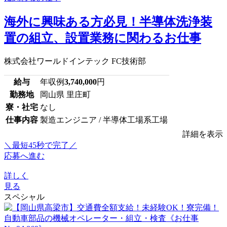
海外に興味ある方必見！半導体洗浄装
置の組立、設置業務に関わるお仕事
株式会社ワールドインテック FC技術部
給与
年収例
3,740,000
円
勤務地
岡山県 里庄町
寮・社宅
なし
仕事内容
製造エンジニア / 半導体工場系工場
詳細を表示
＼最短45秒で完了／
応募へ進む
詳しく
見る
スペシャル