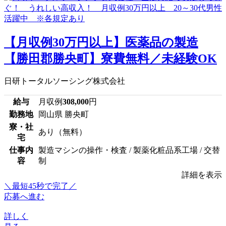
【月収例30万円以上】医薬品の製造
【勝田郡勝央町】寮費無料／未経験OK
日研トータルソーシング株式会社
給与
月収例
308,000
円
勤務地
岡山県 勝央町
寮・社
あり（無料）
宅
仕事内
製造マシンの操作・検査 / 製薬化粧品系工場 / 交替
容
制
詳細を表示
＼最短45秒で完了／
応募へ進む
詳しく