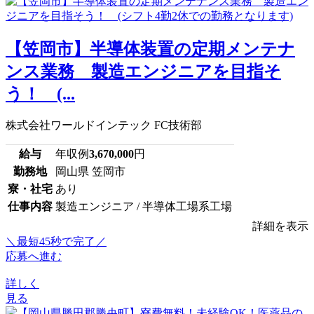
【笠岡市】半導体装置の定期メンテナ
ンス業務 製造エンジニアを目指そ
う！ (...
株式会社ワールドインテック FC技術部
給与
年収例
3,670,000
円
勤務地
岡山県 笠岡市
寮・社宅
あり
仕事内容
製造エンジニア / 半導体工場系工場
詳細を表示
＼最短45秒で完了／
応募へ進む
詳しく
見る