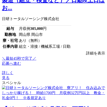
製造（組立・検査など）／日勤&土日は
お...
日研トータルソーシング株式会社
給与
月収例
305,000
円
勤務地
岡山県 岡山市
寮・社宅
あり（無料）
仕事内容
組立・溶接 / 機械系工場 / 日勤
詳細を表示
＼最短45秒で完了／
応募へ進む
詳しく
見る
スペシャル