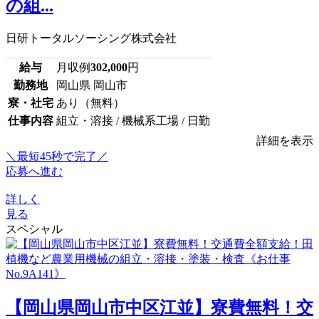
の組...
日研トータルソーシング株式会社
給与
月収例
302,000
円
勤務地
岡山県 岡山市
寮・社宅
あり（無料）
仕事内容
組立・溶接 / 機械系工場 / 日勤
詳細を表示
＼最短45秒で完了／
応募へ進む
詳しく
見る
スペシャル
【岡山県岡山市中区江並】寮費無料！交