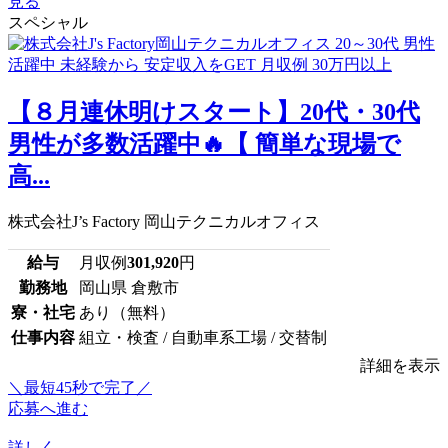
見る
スペシャル
【８月連休明けスタート】20代・30代
男性が多数活躍中🔥【 簡単な現場で
高...
株式会社J’s Factory 岡山テクニカルオフィス
給与
月収例
301,920
円
勤務地
岡山県 倉敷市
寮・社宅
あり（無料）
仕事内容
組立・検査 / 自動車系工場 / 交替制
詳細を表示
＼最短45秒で完了／
応募へ進む
詳しく