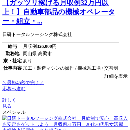
【ガッツリ稼げる月収例32万円以
上！】自動車部品の機械オペレータ
ー・組立・...
日研トータルソーシング株式会社
給与
月収例
326,000
円
勤務地
岡山県 高梁市
寮・社宅
あり
仕事内容
加工・製造マシンの操作 / 機械系工場 / 交替制
詳細を表示
＼最短45秒で完了／
応募へ進む
詳しく
見る
スペシャル