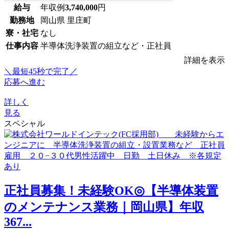
給与
年収例
3,740,000
円
勤務地
岡山県 里庄町
寮・社宅
なし
仕事内容
半導体洗浄装置の組立など・正社員
詳細を表示
＼最短45秒で完了／
応募へ進む
詳しく
見る
スペシャル
正社員募集！未経験OK◎【半導体装置
のメンテナンス業務｜岡山県】年収
367...