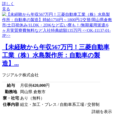
詳しく
見る
【未経験から年収567万円！三菱自動車
工業（株）水島製作所：自動車の製
造】...
フジアルテ株式会社
給与
月収例
420,000
円
勤務地
岡山県 倉敷市
寮・社宅
あり（無料）
仕事内容
組立・加工・プレス / 自動車系工場 / 交替制
詳細を表示