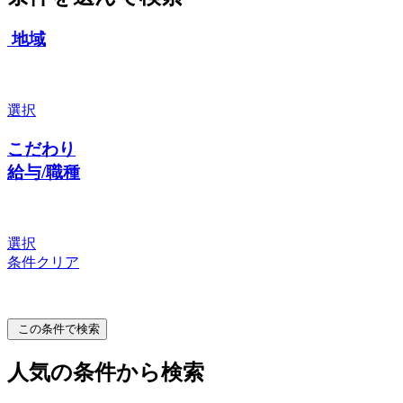
地域
選択
こだわり
給与/職種
選択
条件クリア
この条件で検索
人気の条件から検索