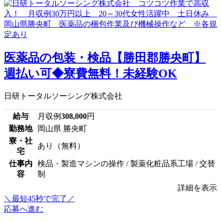
医薬品の包装・検品【勝田郡勝央町】
週払い可◆寮費無料！未経験OK
日研トータルソーシング株式会社
給与
月収例
308,000
円
勤務地
岡山県 勝央町
寮・社
あり（無料）
宅
仕事内
検品・製造マシンの操作 / 製薬化粧品系工場 / 交替
容
制
詳細を表示
＼最短45秒で完了／
応募へ進む