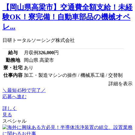
【岡山県高梁市】交通費全額支給！未経
験OK！寮完備！自動車部品の機械オペ
レ...
日研トータルソーシング株式会社
給与
月収例
326,000
円
勤務地
岡山県 高梁市
寮・社宅
あり
仕事内容
加工・製造マシンの操作 / 機械系工場 / 交替制
詳細を表示
＼最短45秒で完了／
応募へ進む
詳しく
見る
スペシャル