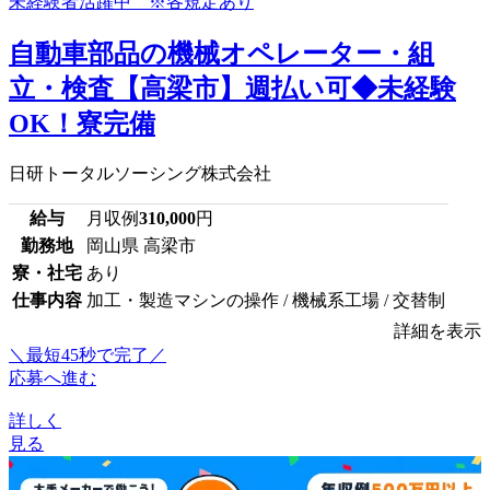
自動車部品の機械オペレーター・組
立・検査【高梁市】週払い可◆未経験
OK！寮完備
日研トータルソーシング株式会社
給与
月収例
310,000
円
勤務地
岡山県 高梁市
寮・社宅
あり
仕事内容
加工・製造マシンの操作 / 機械系工場 / 交替制
詳細を表示
＼最短45秒で完了／
応募へ進む
詳しく
見る