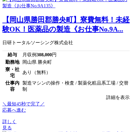
【岡山県勝田郡勝央町】寮費無料！未経
験OK！医薬品の製造《お仕事No.9A...
日研トータルソーシング株式会社
給与
月収例
308,000
円
勤務地
岡山県 勝央町
寮・社
あり（無料）
宅
仕事内
製造マシンの操作・検査 / 製薬化粧品系工場 / 交替
容
制
詳細を表示
＼最短45秒で完了／
応募へ進む
詳しく
見る