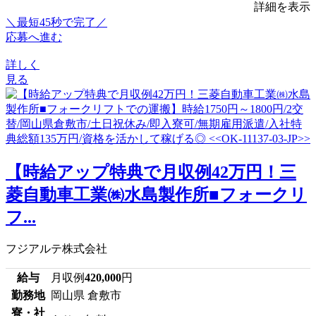
詳細を表示
＼最短45秒で完了／
応募へ進む
詳しく
見る
【時給アップ特典で月収例42万円！三
菱自動車工業㈱水島製作所■フォークリ
フ...
フジアルテ株式会社
給与
月収例
420,000
円
勤務地
岡山県 倉敷市
寮・社