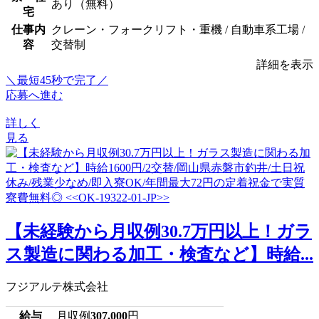
あり（無料）
宅
仕事内
クレーン・フォークリフト・重機 / 自動車系工場 /
容
交替制
詳細を表示
＼最短45秒で完了／
応募へ進む
詳しく
見る
【未経験から月収例30.7万円以上！ガラ
ス製造に関わる加工・検査など】時給...
フジアルテ株式会社
給与
月収例
307,000
円