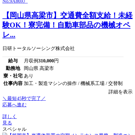
【岡山県高梁市】交通費全額支給！未経
験OK！寮完備！自動車部品の機械オペ
レ...
日研トータルソーシング株式会社
給与
月収例
310,000
円
勤務地
岡山県 高梁市
寮・社宅
あり
仕事内容
加工・製造マシンの操作 / 機械系工場 / 交替制
詳細を表示
＼最短45秒で完了／
応募へ進む
詳しく
見る
スペシャル