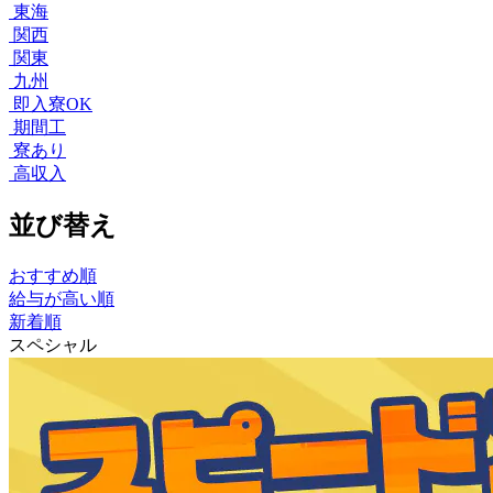
東海
関西
関東
九州
即入寮OK
期間工
寮あり
高収入
並び替え
おすすめ順
給与が高い順
新着順
スペシャル