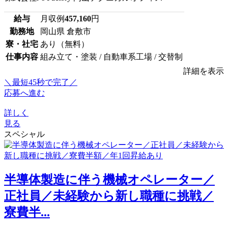
給与
月収例
457,160
円
勤務地
岡山県 倉敷市
寮・社宅
あり（無料）
仕事内容
組み立て・塗装 / 自動車系工場 / 交替制
詳細を表示
＼最短45秒で完了／
応募へ進む
詳しく
見る
スペシャル
半導体製造に伴う機械オペレーター／
正社員／未経験から新し職種に挑戦／
寮費半...