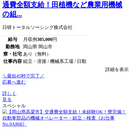
通費全額支給！田植機など農業用機械
の組...
日研トータルソーシング株式会社
給与
月収例
305,000
円
勤務地
岡山県 岡山市
寮・社宅
あり（無料）
仕事内容
組立・溶接 / 機械系工場 / 日勤
詳細を表示
＼最短45秒で完了／
応募へ進む
詳しく
見る
スペシャル