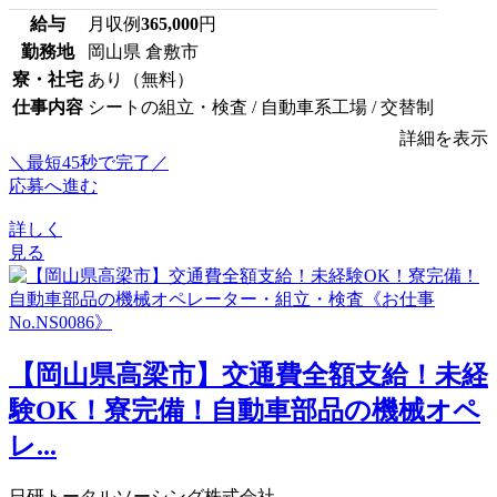
給与
月収例
365,000
円
勤務地
岡山県 倉敷市
寮・社宅
あり（無料）
仕事内容
シートの組立・検査 / 自動車系工場 / 交替制
詳細を表示
＼最短45秒で完了／
応募へ進む
詳しく
見る
【岡山県高梁市】交通費全額支給！未経
験OK！寮完備！自動車部品の機械オペ
レ...
日研トータルソーシング株式会社