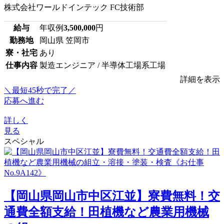
株式会社ワールドインテック FC技術部
給与
年収例
3,500,000
円
勤務地
岡山県 笠岡市
寮・社宅
あり
仕事内容
製造エンジニア / 半導体工場系工場
詳細を表示
＼最短45秒で完了／
応募へ進む
詳しく
見る
スペシャル
【岡山県岡山市中区江並】寮費無料！交
通費全額支給！田植機など農業用機械