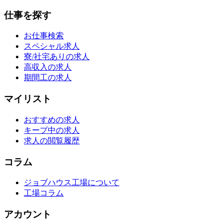
仕事を探す
お仕事検索
スペシャル求人
寮/社宅ありの求人
高収入の求人
期間工の求人
マイリスト
おすすめの求人
キープ中の求人
求人の閲覧履歴
コラム
ジョブハウス工場について
工場コラム
アカウント