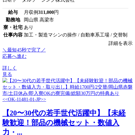
給与
月収例
311,000
円
勤務地
岡山県 高梁市
寮・社宅
あり
仕事内容
加工・製造マシンの操作 / 自動車系工場 / 交替制
詳細を表示
＼最短45秒で完了／
応募へ進む
詳しく
見る
【20〜30代の若手世代活躍中】【未経
験歓迎！部品の機械セット・数値入
力・...