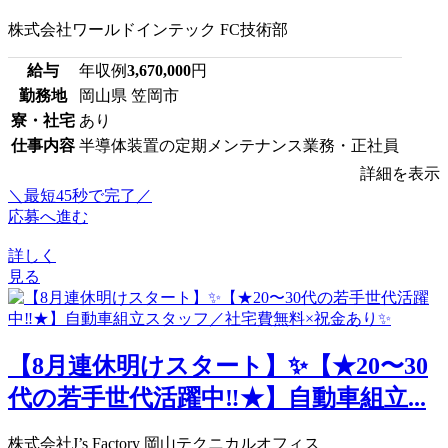
株式会社ワールドインテック FC技術部
給与
年収例
3,670,000
円
勤務地
岡山県 笠岡市
寮・社宅
あり
仕事内容
半導体装置の定期メンテナンス業務・正社員
詳細を表示
＼最短45秒で完了／
応募へ進む
詳しく
見る
【8月連休明けスタート】✨【★20〜30
代の若手世代活躍中‼★】自動車組立...
株式会社J’s Factory 岡山テクニカルオフィス