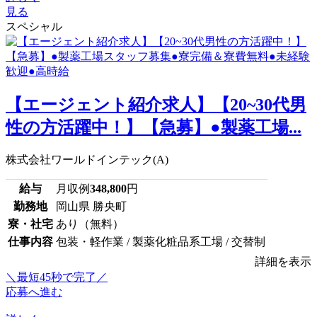
見る
スペシャル
【エージェント紹介求人】【20~30代男
性の方活躍中！】【急募】●製薬工場...
株式会社ワールドインテック(A)
給与
月収例
348,800
円
勤務地
岡山県 勝央町
寮・社宅
あり（無料）
仕事内容
包装・軽作業 / 製薬化粧品系工場 / 交替制
詳細を表示
＼最短45秒で完了／
応募へ進む