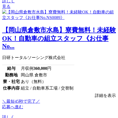
詳しく
見る
【岡山県倉敷市水島】寮費無料！未経験
OK！自動車の組立スタッフ《お仕事
No...
日研トータルソーシング株式会社
給与
月収例
360,000
円
勤務地
岡山県 倉敷市
寮・社宅
あり（無料）
仕事内容
組立 / 自動車系工場 / 交替制
詳細を表示
＼最短45秒で完了／
応募へ進む
詳しく