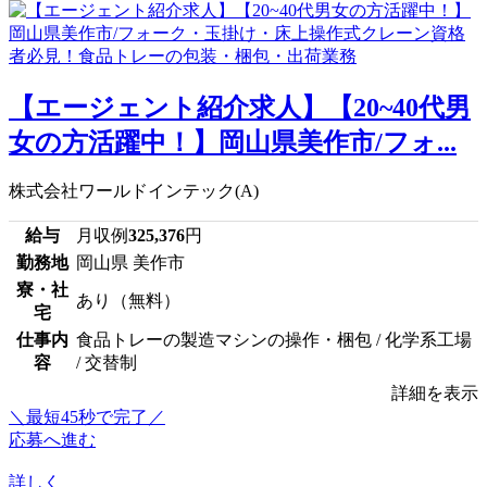
【エージェント紹介求人】【20~40代男
女の方活躍中！】岡山県美作市/フォ...
株式会社ワールドインテック(A)
給与
月収例
325,376
円
勤務地
岡山県 美作市
寮・社
あり（無料）
宅
仕事内
食品トレーの製造マシンの操作・梱包 / 化学系工場
容
/ 交替制
詳細を表示
＼最短45秒で完了／
応募へ進む
詳しく