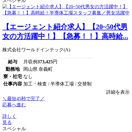
スペシャル
【エージェント紹介求人】【20~50代男
女の方活躍中！】【急募！！】高時給...
株式会社ワールドインテック(A)
給与
月収例
373,425
円
勤務地
岡山県 奈義町
寮・社宅
なし
仕事内容
加工・検査 / 半導体工場 / 交替制
詳細を表示
＼最短45秒で完了／
応募へ進む
詳しく
見る
スペシャル