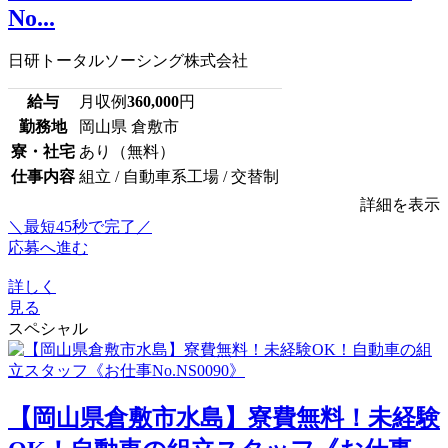
No...
日研トータルソーシング株式会社
給与
月収例
360,000
円
勤務地
岡山県 倉敷市
寮・社宅
あり（無料）
仕事内容
組立 / 自動車系工場 / 交替制
詳細を表示
＼最短45秒で完了／
応募へ進む
詳しく
見る
スペシャル
【岡山県倉敷市水島】寮費無料！未経験