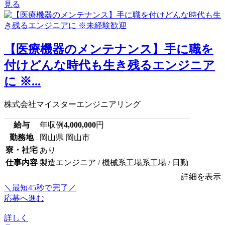
見る
【医療機器のメンテナンス】手に職を
付けどんな時代も生き残るエンジニア
に ※...
株式会社マイスターエンジニアリング
給与
年収例
4,000,000
円
勤務地
岡山県 岡山市
寮・社宅
あり
仕事内容
製造エンジニア / 機械系工場系工場 / 日勤
詳細を表示
＼最短45秒で完了／
応募へ進む
詳しく