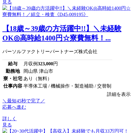
見る
【18歳～39歳の方活躍中!!】＼未経験
OK◎高時給1400円☆寮費無料！...
パーソルファクトリーパートナーズ株式会社
給与
月収例
323,000
円
勤務地
岡山県 津山市
寮・社宅
あり（無料）
仕事内容
半導体工場 / 機械操作・製造補助 / 交替制
詳細を表示
＼最短45秒で完了／
応募へ進む
詳しく
見る