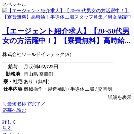
スペシャル
【エージェント紹介求人】【20~50代男
女の方活躍中！】【寮費無料】高時給...
株式会社ワールドインテック(A)
給与
月収例
422,725
円
勤務地
岡山県 奈義町
寮・社宅
あり（無料）
仕事内容
機械操作・製造補助 / 半導体工場 / 交替制
詳細を表示
＼最短45秒で完了／
応募へ進む
詳しく
見る