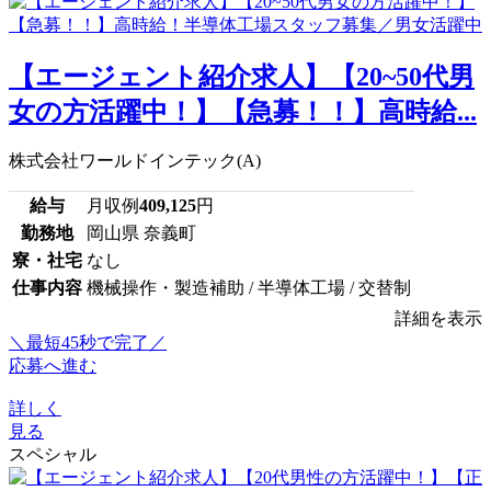
【エージェント紹介求人】【20~50代男
女の方活躍中！】【急募！！】高時給...
株式会社ワールドインテック(A)
給与
月収例
409,125
円
勤務地
岡山県 奈義町
寮・社宅
なし
仕事内容
機械操作・製造補助 / 半導体工場 / 交替制
詳細を表示
＼最短45秒で完了／
応募へ進む
詳しく
見る
スペシャル