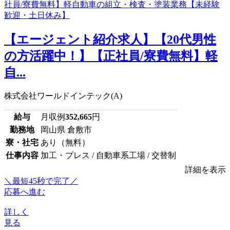
【エージェント紹介求人】【20代男性
の方活躍中！】【正社員/寮費無料】軽
自...
株式会社ワールドインテック(A)
給与
月収例
352,665
円
勤務地
岡山県 倉敷市
寮・社宅
あり（無料）
仕事内容
加工・プレス / 自動車系工場 / 交替制
詳細を表示
＼最短45秒で完了／
応募へ進む
詳しく
見る