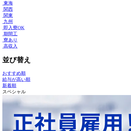
東海
関西
関東
九州
即入寮OK
期間工
寮あり
高収入
並び替え
おすすめ順
給与が高い順
新着順
スペシャル