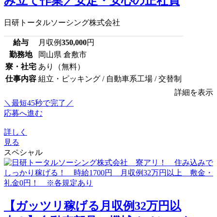
み立て作業／安定・安心の正社員
日研トータルソーシング株式会社
給与
月収例
350,000
円
勤務地
岡山県 倉敷市
寮・社宅
あり（無料）
仕事内容
組立・ピッキング / 自動車系工場 / 交替制
詳細を表示
＼最短45秒で完了／
応募へ進む
詳しく
見る
スペシャル
【ガッツリ稼げる月収例32万円以