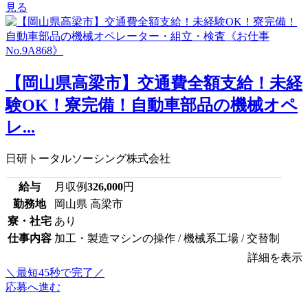
見る
【岡山県高梁市】交通費全額支給！未経
験OK！寮完備！自動車部品の機械オペ
レ...
日研トータルソーシング株式会社
給与
月収例
326,000
円
勤務地
岡山県 高梁市
寮・社宅
あり
仕事内容
加工・製造マシンの操作 / 機械系工場 / 交替制
詳細を表示
＼最短45秒で完了／
応募へ進む