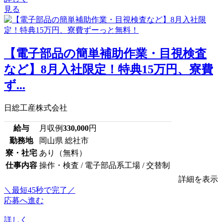
見る
【電子部品の簡単補助作業・目視検査
など】8月入社限定！特典15万円、寮費
ず...
日総工産株式会社
給与
月収例
330,000
円
勤務地
岡山県 総社市
寮・社宅
あり（無料）
仕事内容
操作・検査 / 電子部品系工場 / 交替制
詳細を表示
＼最短45秒で完了／
応募へ進む
詳しく