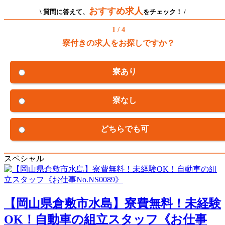
おすすめ求人
\ 質問に答えて、
をチェック！ /
1 / 4
寮付きの求人をお探しですか？
寮あり
寮なし
どちらでも可
スペシャル
【岡山県倉敷市水島】寮費無料！未経験
OK！自動車の組立スタッフ《お仕事