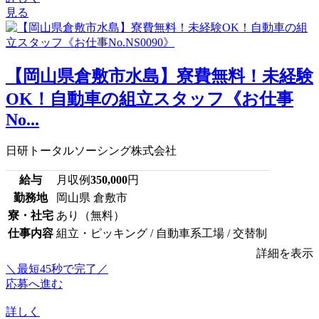
見る
【岡山県倉敷市水島】寮費無料！未経験
OK！自動車の組立スタッフ《お仕事
No...
日研トータルソーシング株式会社
給与
月収例
350,000
円
勤務地
岡山県 倉敷市
寮・社宅
あり（無料）
仕事内容
組立・ピッキング / 自動車系工場 / 交替制
詳細を表示
＼最短45秒で完了／
応募へ進む
詳しく