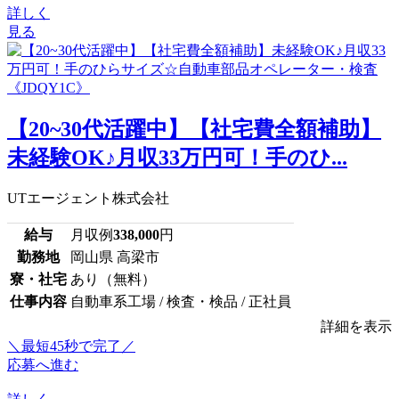
詳しく
見る
【20~30代活躍中】【社宅費全額補助】
未経験OK♪月収33万円可！手のひ...
UTエージェント株式会社
給与
月収例
338,000
円
勤務地
岡山県 高梁市
寮・社宅
あり（無料）
仕事内容
自動車系工場 / 検査・検品 / 正社員
詳細を表示
＼最短45秒で完了／
応募へ進む