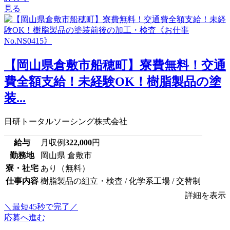
見る
【岡山県倉敷市船穂町】寮費無料！交通
費全額支給！未経験OK！樹脂製品の塗
装...
日研トータルソーシング株式会社
給与
月収例
322,000
円
勤務地
岡山県 倉敷市
寮・社宅
あり（無料）
仕事内容
樹脂製品の組立・検査 / 化学系工場 / 交替制
詳細を表示
＼最短45秒で完了／
応募へ進む