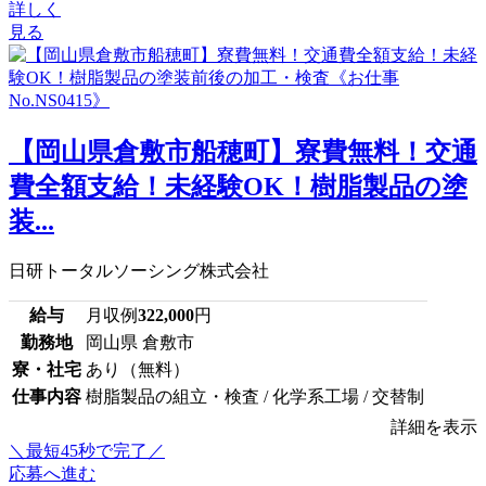
詳しく
見る
【岡山県倉敷市船穂町】寮費無料！交通
費全額支給！未経験OK！樹脂製品の塗
装...
日研トータルソーシング株式会社
給与
月収例
322,000
円
勤務地
岡山県 倉敷市
寮・社宅
あり（無料）
仕事内容
樹脂製品の組立・検査 / 化学系工場 / 交替制
詳細を表示
＼最短45秒で完了／
応募へ進む