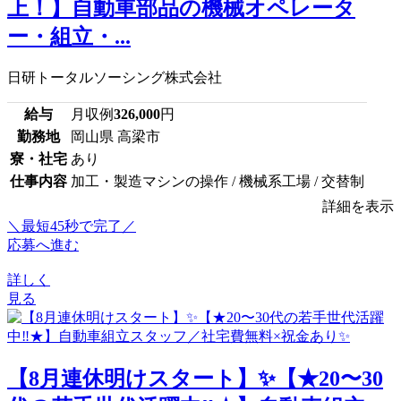
上！】自動車部品の機械オペレータ
ー・組立・...
日研トータルソーシング株式会社
給与
月収例
326,000
円
勤務地
岡山県 高梁市
寮・社宅
あり
仕事内容
加工・製造マシンの操作 / 機械系工場 / 交替制
詳細を表示
＼最短45秒で完了／
応募へ進む
詳しく
見る
【8月連休明けスタート】✨【★20〜30