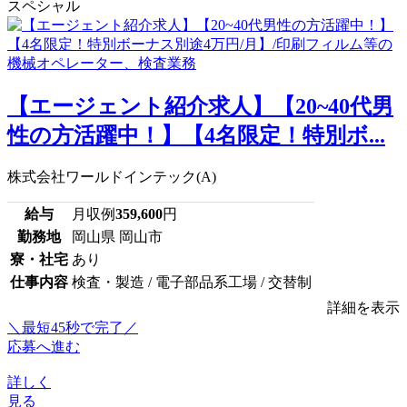
スペシャル
【エージェント紹介求人】【20~40代男
性の方活躍中！】【4名限定！特別ボ...
株式会社ワールドインテック(A)
給与
月収例
359,600
円
勤務地
岡山県 岡山市
寮・社宅
あり
仕事内容
検査・製造 / 電子部品系工場 / 交替制
詳細を表示
＼最短45秒で完了／
応募へ進む
詳しく
見る