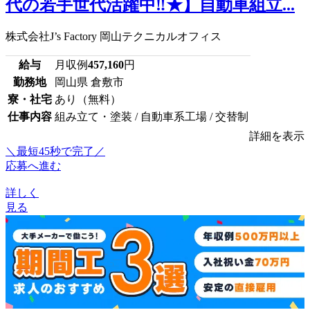
代の若手世代活躍中‼★】自動車組立...
株式会社J’s Factory 岡山テクニカルオフィス
給与
月収例
457,160
円
勤務地
岡山県 倉敷市
寮・社宅
あり（無料）
仕事内容
組み立て・塗装 / 自動車系工場 / 交替制
詳細を表示
＼最短45秒で完了／
応募へ進む
詳しく
見る