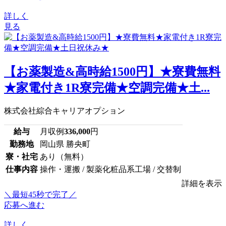
詳しく
見る
【お薬製造&高時給1500円】★寮費無料
★家電付き1R寮完備★空調完備★土...
株式会社綜合キャリアオプション
給与
月収例
336,000
円
勤務地
岡山県 勝央町
寮・社宅
あり（無料）
仕事内容
操作・運搬 / 製薬化粧品系工場 / 交替制
詳細を表示
＼最短45秒で完了／
応募へ進む
詳しく