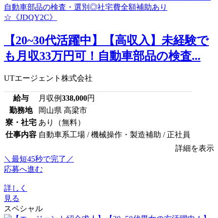
【20~30代活躍中】【高収入】未経験で
も月収33万円可！自動車部品の検査...
UTエージェント株式会社
給与
月収例
338,000
円
勤務地
岡山県 高梁市
寮・社宅
あり（無料）
仕事内容
自動車系工場 / 機械操作・製造補助 / 正社員
詳細を表示
＼最短45秒で完了／
応募へ進む
詳しく
見る
スペシャル