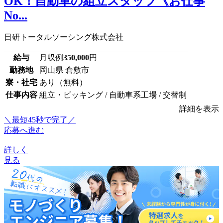
OK！自動車の組立スタッフ《お仕事
No...
日研トータルソーシング株式会社
給与
月収例
350,000
円
勤務地
岡山県 倉敷市
寮・社宅
あり（無料）
仕事内容
組立・ピッキング / 自動車系工場 / 交替制
詳細を表示
＼最短45秒で完了／
応募へ進む
詳しく
見る