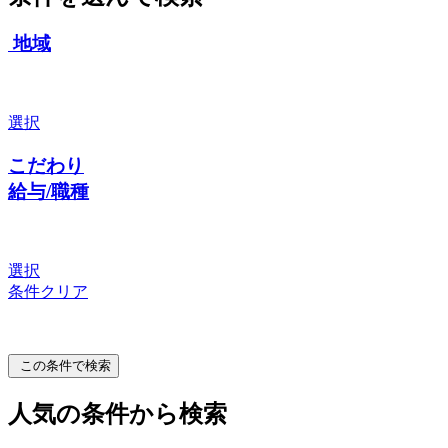
地域
選択
こだわり
給与/職種
選択
条件クリア
この条件で検索
人気の条件から検索