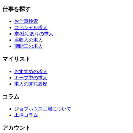
仕事を探す
お仕事検索
スペシャル求人
寮/社宅ありの求人
高収入の求人
期間工の求人
マイリスト
おすすめの求人
キープ中の求人
求人の閲覧履歴
コラム
ジョブハウス工場について
工場コラム
アカウント