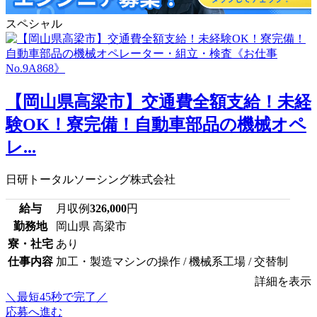
スペシャル
【岡山県高梁市】交通費全額支給！未経
験OK！寮完備！自動車部品の機械オペ
レ...
日研トータルソーシング株式会社
給与
月収例
326,000
円
勤務地
岡山県 高梁市
寮・社宅
あり
仕事内容
加工・製造マシンの操作 / 機械系工場 / 交替制
詳細を表示
＼最短45秒で完了／
応募へ進む