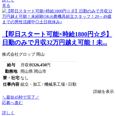
詳しく
見る
【即日スタート可能×時給1800円☆彡】
日勤のみで月収32万円越え可能！未...
株式会社グロップ 岡山
給与
月収例
326,450
円
勤務地
岡山県 岡山市
寮・社宅
なし
仕事内容
組立・加工 / 機械系工場 / 日勤
詳細を表示
＼最短45秒で完了／
応募へ進む
詳しく