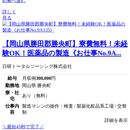
応募へ進む
詳しく
見る
【岡山県勝田郡勝央町】寮費無料！未経
験OK！医薬品の製造《お仕事No.9A...
日研トータルソーシング株式会社
給与
月収例
308,000
円
勤務地
岡山県 勝央町
寮・社
あり（無料）
宅
仕事内
製造マシンの操作・検査 / 製薬化粧品系工場 / 交替
容
制
詳細を表示
＼最短45秒で完了／