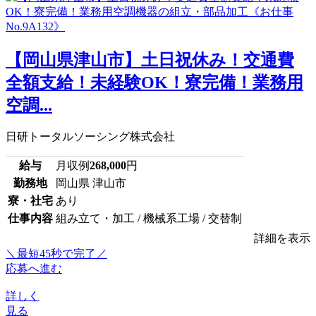
【岡山県津山市】土日祝休み！交通費
全額支給！未経験OK！寮完備！業務用
空調...
日研トータルソーシング株式会社
給与
月収例
268,000
円
勤務地
岡山県 津山市
寮・社宅
あり
仕事内容
組み立て・加工 / 機械系工場 / 交替制
詳細を表示
＼最短45秒で完了／
応募へ進む
詳しく
見る