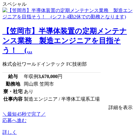
スペシャル
【笠岡市】半導体装置の定期メンテナ
ンス業務 製造エンジニアを目指そ
う！ (...
株式会社ワールドインテック FC技術部
給与
年収例
3,670,000
円
勤務地
岡山県 笠岡市
寮・社宅
あり
仕事内容
製造エンジニア / 半導体工場系工場
詳細を表示
＼最短45秒で完了／
応募へ進む
詳しく