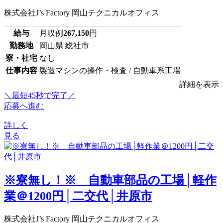
株式会社J’s Factory 岡山テクニカルオフィス
給与
月収例
267,150
円
勤務地
岡山県 総社市
寮・社宅
なし
仕事内容
製造マシンの操作・検査 / 自動車系工場
詳細を表示
＼最短45秒で完了／
応募へ進む
詳しく
見る
※寮無し！※ 自動車部品の工場│軽作
業＠1200円│二交代│井原市
株式会社J’s Factory 岡山テクニカルオフィス