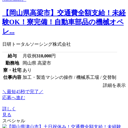
【岡山県高梁市】交通費全額支給！未経
験OK！寮完備！自動車部品の機械オペ
レ...
日研トータルソーシング株式会社
給与
月収例
310,000
円
勤務地
岡山県 高梁市
寮・社宅
あり
仕事内容
加工・製造マシンの操作 / 機械系工場 / 交替制
詳細を表示
＼最短45秒で完了／
応募へ進む
詳しく
見る
スペシャル