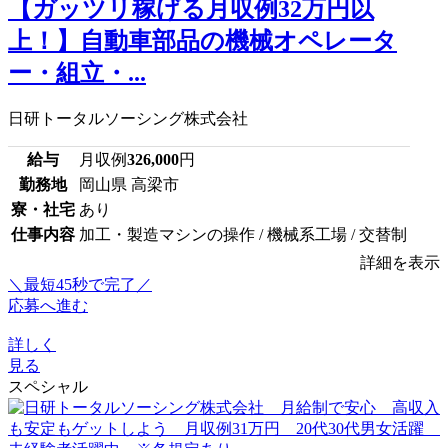
【ガッツリ稼げる月収例32万円以
上！】自動車部品の機械オペレータ
ー・組立・...
日研トータルソーシング株式会社
給与
月収例
326,000
円
勤務地
岡山県 高梁市
寮・社宅
あり
仕事内容
加工・製造マシンの操作 / 機械系工場 / 交替制
詳細を表示
＼最短45秒で完了／
応募へ進む
詳しく
見る
スペシャル