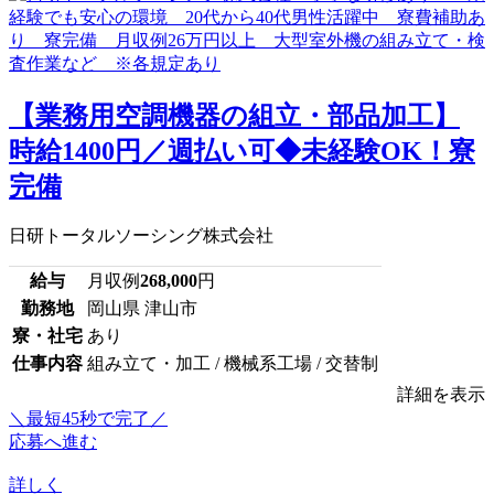
【業務用空調機器の組立・部品加工】
時給1400円／週払い可◆未経験OK！寮
完備
日研トータルソーシング株式会社
給与
月収例
268,000
円
勤務地
岡山県 津山市
寮・社宅
あり
仕事内容
組み立て・加工 / 機械系工場 / 交替制
詳細を表示
＼最短45秒で完了／
応募へ進む
詳しく