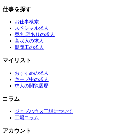
仕事を探す
お仕事検索
スペシャル求人
寮/社宅ありの求人
高収入の求人
期間工の求人
マイリスト
おすすめの求人
キープ中の求人
求人の閲覧履歴
コラム
ジョブハウス工場について
工場コラム
アカウント