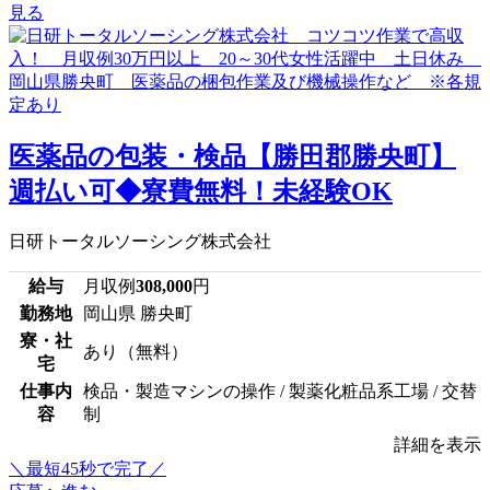
見る
医薬品の包装・検品【勝田郡勝央町】
週払い可◆寮費無料！未経験OK
日研トータルソーシング株式会社
給与
月収例
308,000
円
勤務地
岡山県 勝央町
寮・社
あり（無料）
宅
仕事内
検品・製造マシンの操作 / 製薬化粧品系工場 / 交替
容
制
詳細を表示
＼最短45秒で完了／