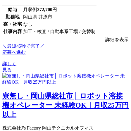
給与
月収例
272,700
円
勤務地
岡山県 井原市
寮・社宅
なし
仕事内容
加工・検査 / 自動車系工場 / 交替制
詳細を表示
＼最短45秒で完了／
応募へ進む
詳しく
見る
寮無し・岡山県総社市│ ロボット溶接
機オペレーター 未経験OK｜月収25万円
以上
株式会社J’s Factory 岡山テクニカルオフィス