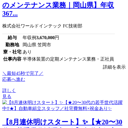
のメンテナンス業務｜岡山県】年収
367...
株式会社ワールドインテック FC技術部
給与
年収例
3,670,000
円
勤務地
岡山県 笠岡市
寮・社宅
あり
仕事内容
半導体装置の定期メンテナンス業務・正社員
詳細を表示
＼最短45秒で完了／
応募へ進む
詳しく
見る
【8月連休明けスタート】✨【★20〜30