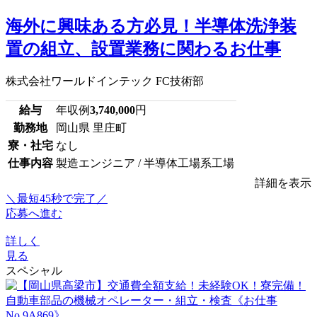
海外に興味ある方必見！半導体洗浄装
置の組立、設置業務に関わるお仕事
株式会社ワールドインテック FC技術部
給与
年収例
3,740,000
円
勤務地
岡山県 里庄町
寮・社宅
なし
仕事内容
製造エンジニア / 半導体工場系工場
詳細を表示
＼最短45秒で完了／
応募へ進む
詳しく
見る
スペシャル