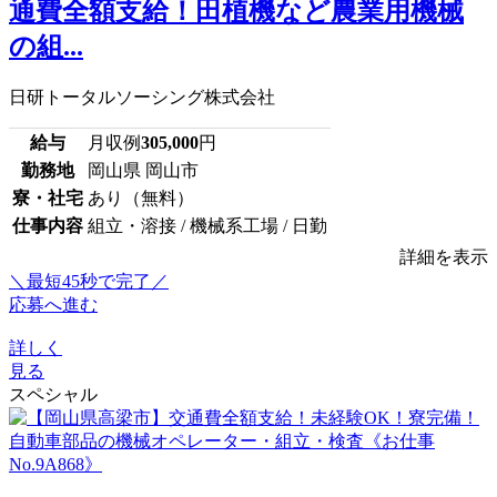
通費全額支給！田植機など農業用機械
の組...
日研トータルソーシング株式会社
給与
月収例
305,000
円
勤務地
岡山県 岡山市
寮・社宅
あり（無料）
仕事内容
組立・溶接 / 機械系工場 / 日勤
詳細を表示
＼最短45秒で完了／
応募へ進む
詳しく
見る
スペシャル