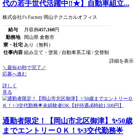
代の若手世代活躍中‼★】自動車組立...
株式会社J’s Factory 岡山テクニカルオフィス
給与
月収例
457,160
円
勤務地
岡山県 倉敷市
寮・社宅
あり（無料）
仕事内容
組み立て・塗装 / 自動車系工場 / 交替制
詳細を表示
＼最短45秒で完了／
応募へ進む
詳しく
見る
通勤者限定！【岡山市北区御津】✨50歳
までエントリーＯＫ！✨3交代勤務🌟