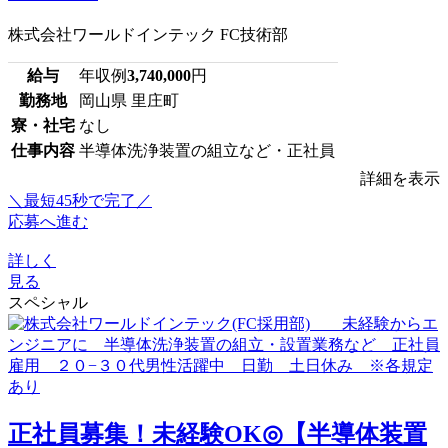
株式会社ワールドインテック FC技術部
給与
年収例
3,740,000
円
勤務地
岡山県 里庄町
寮・社宅
なし
仕事内容
半導体洗浄装置の組立など・正社員
詳細を表示
＼最短45秒で完了／
応募へ進む
詳しく
見る
スペシャル
正社員募集！未経験OK◎【半導体装置