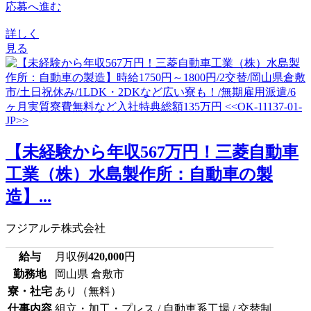
応募へ進む
詳しく
見る
【未経験から年収567万円！三菱自動車
工業（株）水島製作所：自動車の製
造】...
フジアルテ株式会社
給与
月収例
420,000
円
勤務地
岡山県 倉敷市
寮・社宅
あり（無料）
仕事内容
組立・加工・プレス / 自動車系工場 / 交替制