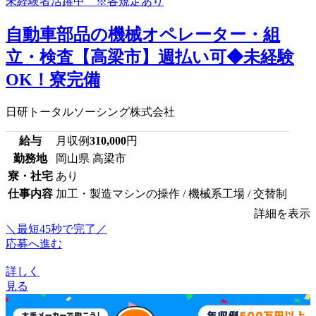
自動車部品の機械オペレーター・組
立・検査【高梁市】週払い可◆未経験
OK！寮完備
日研トータルソーシング株式会社
給与
月収例
310,000
円
勤務地
岡山県 高梁市
寮・社宅
あり
仕事内容
加工・製造マシンの操作 / 機械系工場 / 交替制
詳細を表示
＼最短45秒で完了／
応募へ進む
詳しく
見る