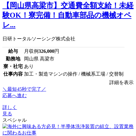
【岡山県高梁市】交通費全額支給！未経
験OK！寮完備！自動車部品の機械オペ
レ...
日研トータルソーシング株式会社
給与
月収例
326,000
円
勤務地
岡山県 高梁市
寮・社宅
あり
仕事内容
加工・製造マシンの操作 / 機械系工場 / 交替制
詳細を表示
＼最短45秒で完了／
応募へ進む
詳しく
見る
スペシャル