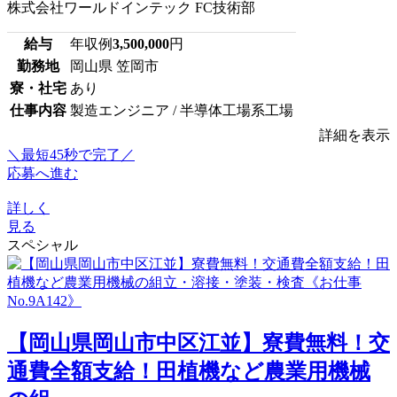
株式会社ワールドインテック FC技術部
給与
年収例
3,500,000
円
勤務地
岡山県 笠岡市
寮・社宅
あり
仕事内容
製造エンジニア / 半導体工場系工場
詳細を表示
＼最短45秒で完了／
応募へ進む
詳しく
見る
スペシャル
【岡山県岡山市中区江並】寮費無料！交
通費全額支給！田植機など農業用機械