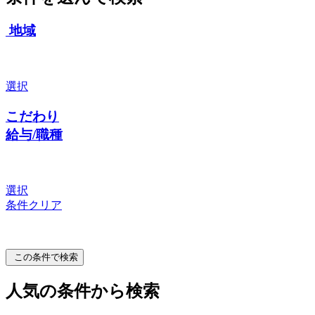
地域
選択
こだわり
給与/職種
選択
条件クリア
この条件で検索
人気の条件から検索