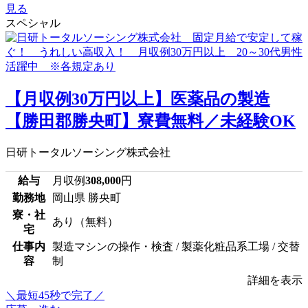
見る
スペシャル
【月収例30万円以上】医薬品の製造
【勝田郡勝央町】寮費無料／未経験OK
日研トータルソーシング株式会社
給与
月収例
308,000
円
勤務地
岡山県 勝央町
寮・社
あり（無料）
宅
仕事内
製造マシンの操作・検査 / 製薬化粧品系工場 / 交替
容
制
詳細を表示
＼最短45秒で完了／