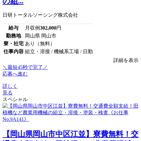
の組...
日研トータルソーシング株式会社
給与
月収例
302,000
円
勤務地
岡山県 岡山市
寮・社宅
あり（無料）
仕事内容
組立・溶接 / 機械系工場 / 日勤
詳細を表示
＼最短45秒で完了／
応募へ進む
詳しく
見る
スペシャル
【岡山県岡山市中区江並】寮費無料！交