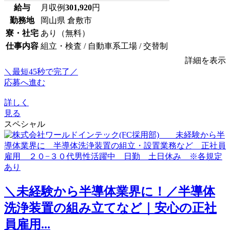
給与
月収例
301,920
円
勤務地
岡山県 倉敷市
寮・社宅
あり（無料）
仕事内容
組立・検査 / 自動車系工場 / 交替制
詳細を表示
＼最短45秒で完了／
応募へ進む
詳しく
見る
スペシャル
＼未経験から半導体業界に！／半導体
洗浄装置の組み立てなど｜安心の正社
員雇用...