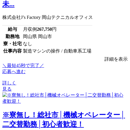
未...
株式会社J’s Factory 岡山テクニカルオフィス
給与
月収例
267,750
円
勤務地
岡山県 岡山市
寮・社宅
なし
仕事内容
製造マシンの操作 / 自動車系工場
詳細を表示
＼最短45秒で完了／
応募へ進む
詳しく
見る
※寮無し！総社市│機械オペレーター│
二交替勤務│初心者歓迎！