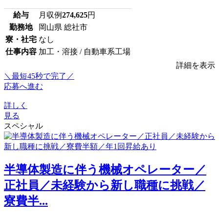
給与
月収例
274,625
円
勤務地
岡山県 総社市
寮・社宅
なし
仕事内容
加工・溶接 / 自動車系工場
詳細を表示
＼最短45秒で完了／
応募へ進む
詳しく
見る
スペシャル
半導体製造に伴う機械オペレーター／
正社員／未経験から新し職種に挑戦／
寮費半...