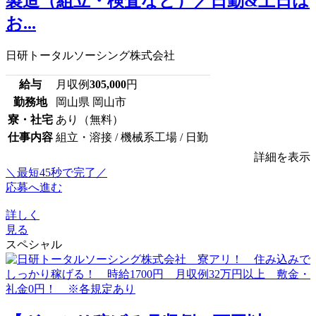
製造（組立・検査など）／日勤&土日は
お...
日研トータルソーシング株式会社
給与
月収例
305,000
円
勤務地
岡山県 岡山市
寮・社宅
あり（無料）
仕事内容
組立・溶接 / 機械系工場 / 日勤
詳細を表示
＼最短45秒で完了／
応募へ進む
詳しく
見る
スペシャル