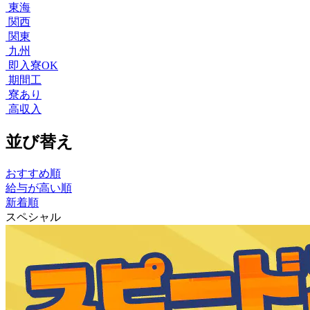
東海
関西
関東
九州
即入寮OK
期間工
寮あり
高収入
並び替え
おすすめ順
給与が高い順
新着順
スペシャル