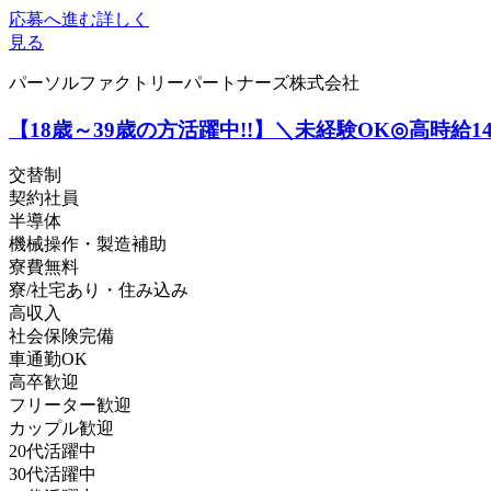
応募へ進む
詳しく
見る
パーソルファクトリーパートナーズ株式会社
【18歳～39歳の方活躍中!!】＼未経験OK◎高時給14
交替制
契約社員
半導体
機械操作・製造補助
寮費無料
寮/社宅あり・住み込み
高収入
社会保険完備
車通勤OK
高卒歓迎
フリーター歓迎
カップル歓迎
20代活躍中
30代活躍中