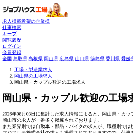
求人掲載希望の企業様
仕事検索
キープ
閲覧履歴
ログイン
会員登録
全国
鳥取県
島根県
岡山県
広島県
山口県
徳島県
香川県
愛媛
工場・製造業求人
岡山県の工場求人
岡山県・カップル歓迎の工場求人
岡山県・カップル歓迎の工場求
2026年08月03日に集計した求人情報によると、岡山県・カッ
岡山市の求人が一番多く掲載されております。
また業界別では自動車・部品・バイクの求人が、職種別では
フジアルテ株式会社の求人も掲載されておりますので、仕事