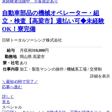
自動車部品の機械オペレーター・組
立・検査【高梁市】週払い可◆未経験
OK！寮完備
日研トータルソーシング株式会社
給与
月収例
310,000
円
勤務地
岡山県 高梁市
寮・社宅
あり
仕事内容
加工・製造マシンの操作 / 機械系工場 / 交替制
詳細を表示
＼最短45秒で完了／
応募へ進む
詳しく
見る
スペシャル