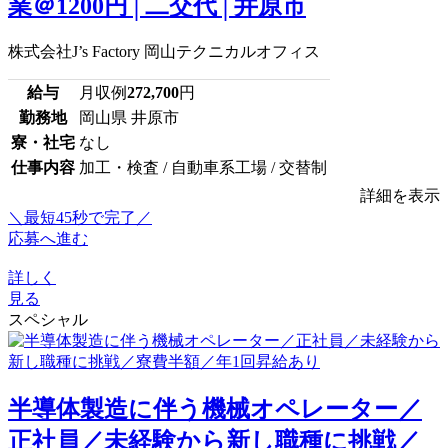
業＠1200円│二交代│井原市
株式会社J’s Factory 岡山テクニカルオフィス
給与
月収例
272,700
円
勤務地
岡山県 井原市
寮・社宅
なし
仕事内容
加工・検査 / 自動車系工場 / 交替制
詳細を表示
＼最短45秒で完了／
応募へ進む
詳しく
見る
スペシャル
半導体製造に伴う機械オペレーター／
正社員／未経験から新し職種に挑戦／