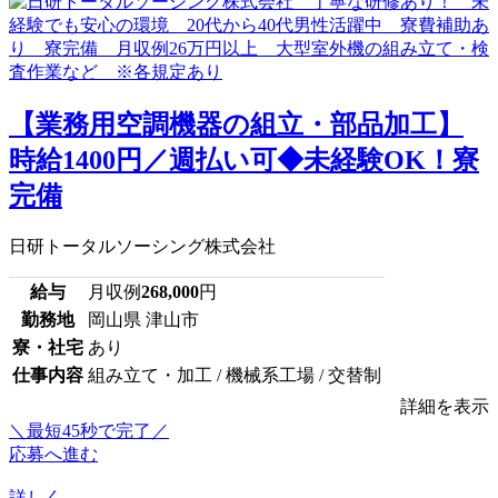
【業務用空調機器の組立・部品加工】
時給1400円／週払い可◆未経験OK！寮
完備
日研トータルソーシング株式会社
給与
月収例
268,000
円
勤務地
岡山県 津山市
寮・社宅
あり
仕事内容
組み立て・加工 / 機械系工場 / 交替制
詳細を表示
＼最短45秒で完了／
応募へ進む
詳しく