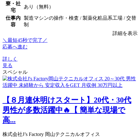
寮・社
あり（無料）
宅
仕事内
製造マシンの操作・検査 / 製薬化粧品系工場 / 交替
容
制
詳細を表示
＼最短45秒で完了／
応募へ進む
詳しく
見る
スペシャル
【８月連休明けスタート】20代・30代
男性が多数活躍中🔥【 簡単な現場で
高...
株式会社J’s Factory 岡山テクニカルオフィス