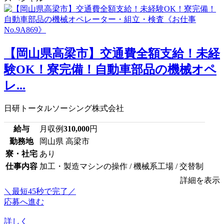
【岡山県高梁市】交通費全額支給！未経
験OK！寮完備！自動車部品の機械オペ
レ...
日研トータルソーシング株式会社
給与
月収例
310,000
円
勤務地
岡山県 高梁市
寮・社宅
あり
仕事内容
加工・製造マシンの操作 / 機械系工場 / 交替制
詳細を表示
＼最短45秒で完了／
応募へ進む
詳しく