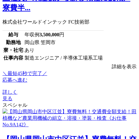
寮費半...
株式会社ワールドインテック FC技術部
給与
年収例
3,500,000
円
勤務地
岡山県 笠岡市
寮・社宅
あり
仕事内容
製造エンジニア / 半導体工場系工場
詳細を表示
＼最短45秒で完了／
応募へ進む
詳しく
見る
スペシャル