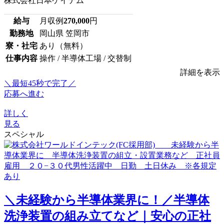
株式会社日本ケイテム
給与
月収例
270,000
円
勤務地
岡山県 笠岡市
寮・社宅
あり（無料）
仕事内容
操作 / 半導体工場 / 交替制
詳細を表示
＼最短45秒で完了／
応募へ進む
詳しく
見る
スペシャル
＼未経験から半導体業界に！／半導体
洗浄装置の組み立てなど｜安心の正社