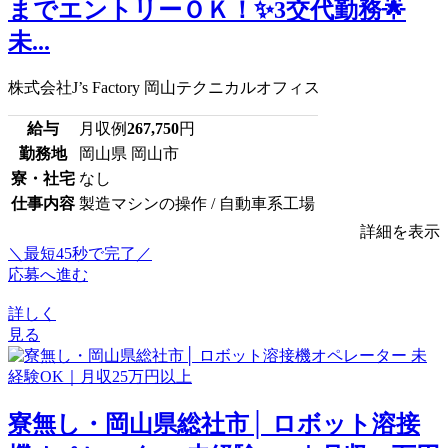
までエントリーＯＫ！✨3交代勤務🌟
未...
株式会社J’s Factory 岡山テクニカルオフィス
給与
月収例
267,750
円
勤務地
岡山県 岡山市
寮・社宅
なし
仕事内容
製造マシンの操作 / 自動車系工場
詳細を表示
＼最短45秒で完了／
応募へ進む
詳しく
見る
寮無し・岡山県総社市│ ロボット溶接