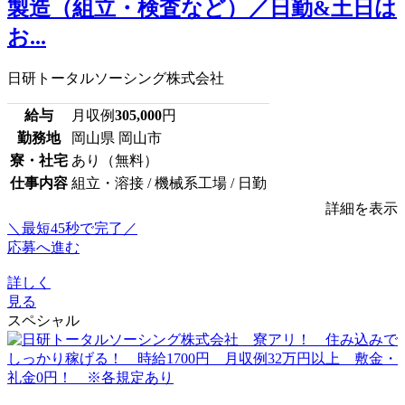
製造（組立・検査など）／日勤&土日は
お...
日研トータルソーシング株式会社
給与
月収例
305,000
円
勤務地
岡山県 岡山市
寮・社宅
あり（無料）
仕事内容
組立・溶接 / 機械系工場 / 日勤
詳細を表示
＼最短45秒で完了／
応募へ進む
詳しく
見る
スペシャル