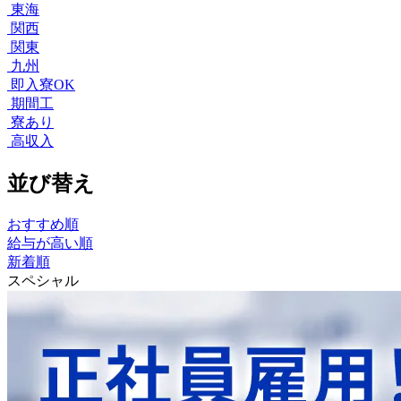
東海
関西
関東
九州
即入寮OK
期間工
寮あり
高収入
並び替え
おすすめ順
給与が高い順
新着順
スペシャル