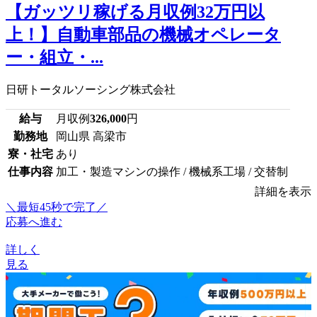
【ガッツリ稼げる月収例32万円以
上！】自動車部品の機械オペレータ
ー・組立・...
日研トータルソーシング株式会社
給与
月収例
326,000
円
勤務地
岡山県 高梁市
寮・社宅
あり
仕事内容
加工・製造マシンの操作 / 機械系工場 / 交替制
詳細を表示
＼最短45秒で完了／
応募へ進む
詳しく
見る