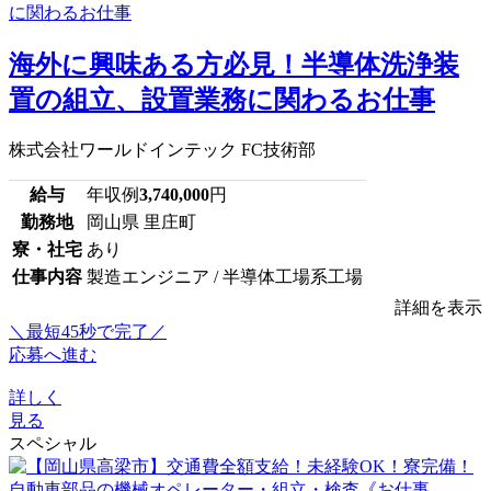
海外に興味ある方必見！半導体洗浄装
置の組立、設置業務に関わるお仕事
株式会社ワールドインテック FC技術部
給与
年収例
3,740,000
円
勤務地
岡山県 里庄町
寮・社宅
あり
仕事内容
製造エンジニア / 半導体工場系工場
詳細を表示
＼最短45秒で完了／
応募へ進む
詳しく
見る
スペシャル