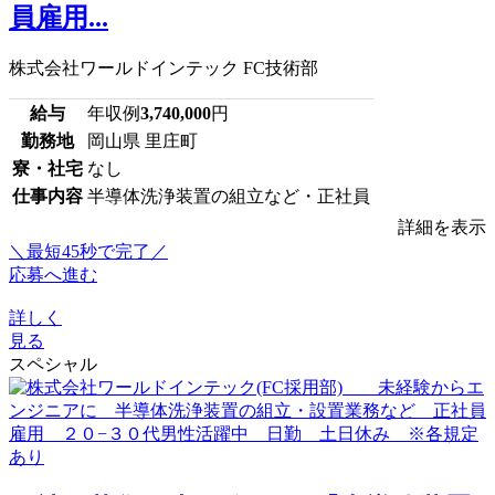
員雇用...
株式会社ワールドインテック FC技術部
給与
年収例
3,740,000
円
勤務地
岡山県 里庄町
寮・社宅
なし
仕事内容
半導体洗浄装置の組立など・正社員
詳細を表示
＼最短45秒で完了／
応募へ進む
詳しく
見る
スペシャル