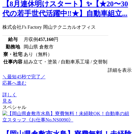
【8月連休明けスタート】✨【★20〜30
代の若手世代活躍中‼★】自動車組立...
株式会社J’s Factory 岡山テクニカルオフィス
給与
月収例
457,160
円
勤務地
岡山県 倉敷市
寮・社宅
あり（無料）
仕事内容
組み立て・塗装 / 自動車系工場 / 交替制
詳細を表示
＼最短45秒で完了／
応募へ進む
詳しく
見る
スペシャル
【岡山県倉敷市水島】寮費無料！未経験