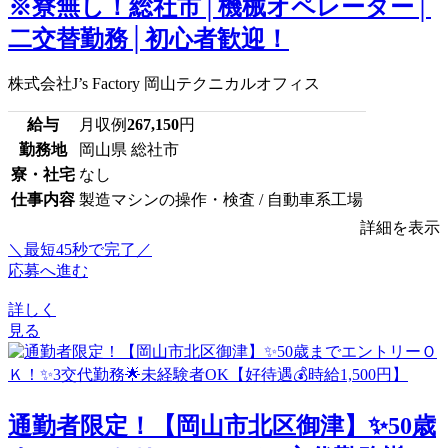
※寮無し！総社市│機械オペレーター│
二交替勤務│初心者歓迎！
株式会社J’s Factory 岡山テクニカルオフィス
給与
月収例
267,150
円
勤務地
岡山県 総社市
寮・社宅
なし
仕事内容
製造マシンの操作・検査 / 自動車系工場
詳細を表示
＼最短45秒で完了／
応募へ進む
詳しく
見る
通勤者限定！【岡山市北区御津】✨50歳