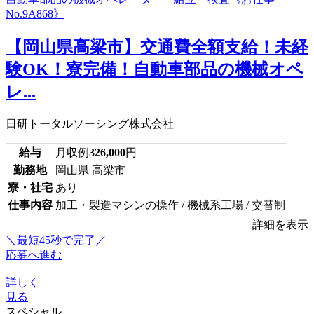
【岡山県高梁市】交通費全額支給！未経
験OK！寮完備！自動車部品の機械オペ
レ...
日研トータルソーシング株式会社
給与
月収例
326,000
円
勤務地
岡山県 高梁市
寮・社宅
あり
仕事内容
加工・製造マシンの操作 / 機械系工場 / 交替制
詳細を表示
＼最短45秒で完了／
応募へ進む
詳しく
見る
スペシャル