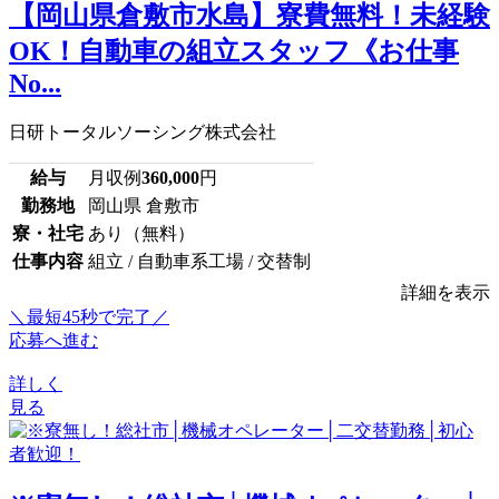
【岡山県倉敷市水島】寮費無料！未経験
OK！自動車の組立スタッフ《お仕事
No...
日研トータルソーシング株式会社
給与
月収例
360,000
円
勤務地
岡山県 倉敷市
寮・社宅
あり（無料）
仕事内容
組立 / 自動車系工場 / 交替制
詳細を表示
＼最短45秒で完了／
応募へ進む
詳しく
見る