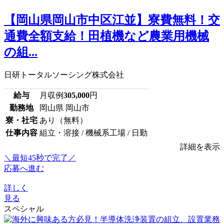
【岡山県岡山市中区江並】寮費無料！交
通費全額支給！田植機など農業用機械
の組...
日研トータルソーシング株式会社
給与
月収例
305,000
円
勤務地
岡山県 岡山市
寮・社宅
あり（無料）
仕事内容
組立・溶接 / 機械系工場 / 日勤
詳細を表示
＼最短45秒で完了／
応募へ進む
詳しく
見る
スペシャル