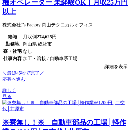
機オペレーター 未経験OK｜月収25万円
以上
株式会社J’s Factory 岡山テクニカルオフィス
給与
月収例
274,625
円
勤務地
岡山県 総社市
寮・社宅
なし
仕事内容
加工・溶接 / 自動車系工場
詳細を表示
＼最短45秒で完了／
応募へ進む
詳しく
見る
※寮無し！※ 自動車部品の工場│軽作