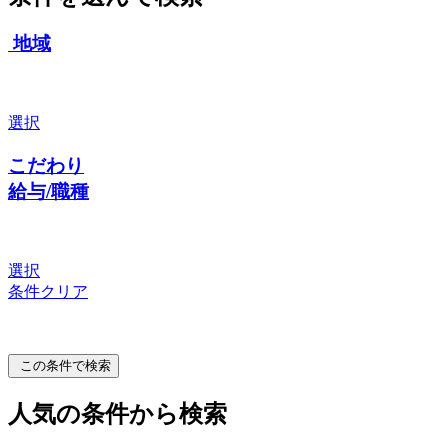
地域
選択
こだわり
給与/職種
選択
条件クリア
この条件で検索
人気の条件から検索