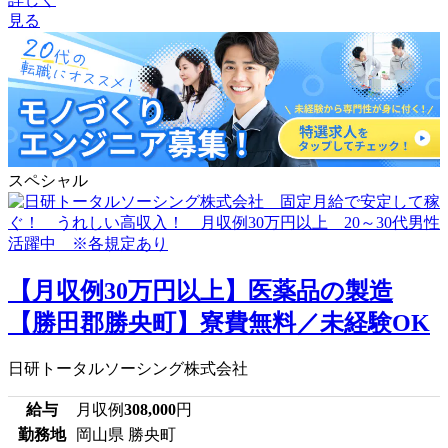
見る
スペシャル
【月収例30万円以上】医薬品の製造
【勝田郡勝央町】寮費無料／未経験OK
日研トータルソーシング株式会社
給与
月収例
308,000
円
勤務地
岡山県 勝央町