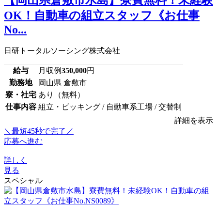
OK！自動車の組立スタッフ《お仕事
No...
日研トータルソーシング株式会社
給与
月収例
350,000
円
勤務地
岡山県 倉敷市
寮・社宅
あり（無料）
仕事内容
組立・ピッキング / 自動車系工場 / 交替制
詳細を表示
＼最短45秒で完了／
応募へ進む
詳しく
見る
スペシャル