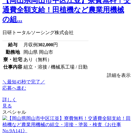
【岡山県岡山市中区江並】寮費無料！交
通費全額支給！田植機など農業用機械
の組...
日研トータルソーシング株式会社
給与
月収例
302,000
円
勤務地
岡山県 岡山市
寮・社宅
あり（無料）
仕事内容
組立・溶接 / 機械系工場 / 日勤
詳細を表示
＼最短45秒で完了／
応募へ進む
詳しく
見る
スペシャル