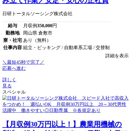
み立て作業／安定・安心の正社員
日研トータルソーシング株式会社
給与
月収例
350,000
円
勤務地
岡山県 倉敷市
寮・社宅
あり（無料）
仕事内容
組立・ピッキング / 自動車系工場 / 交替制
詳細を表示
＼最短45秒で完了／
応募へ進む
詳しく
見る
スペシャル
【月収例30万円以上！】農業用機械の