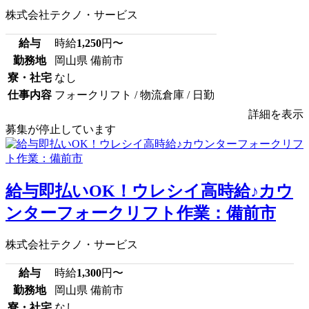
株式会社テクノ・サービス
給与
時給
1,250
円〜
勤務地
岡山県 備前市
寮・社宅
なし
仕事内容
フォークリフト / 物流倉庫 / 日勤
詳細を表示
募集が停止しています
給与即払いOK！ウレシイ高時給♪カウ
ンターフォークリフト作業：備前市
株式会社テクノ・サービス
給与
時給
1,300
円〜
勤務地
岡山県 備前市
寮・社宅
なし