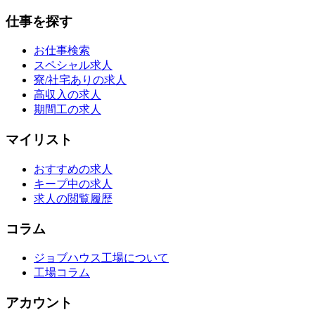
仕事を探す
お仕事検索
スペシャル求人
寮/社宅ありの求人
高収入の求人
期間工の求人
マイリスト
おすすめの求人
キープ中の求人
求人の閲覧履歴
コラム
ジョブハウス工場について
工場コラム
アカウント