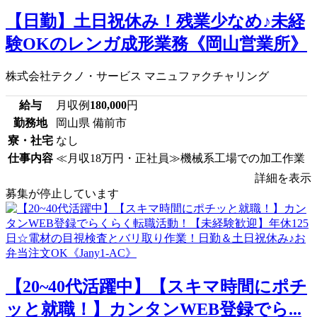
【日勤】土日祝休み！残業少なめ♪未経
験OKのレンガ成形業務《岡山営業所》
株式会社テクノ・サービス マニュファクチャリング
給与
月収例
180,000
円
勤務地
岡山県 備前市
寮・社宅
なし
仕事内容
≪月収18万円・正社員≫機械系工場での加工作業
詳細を表示
募集が停止しています
【20~40代活躍中】【スキマ時間にポチ
ッと就職！】カンタンWEB登録でら...