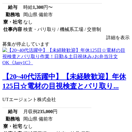
給与
時給
1,300
円〜
勤務地
岡山県 備前市
寮・社宅
なし
仕事内容
検査・バリ取り / 機械系工場 / 交替制
詳細を表示
募集が停止しています
【20~40代活躍中】【未経験歓迎】年休
125日☆電材の目視検査とバリ取り...
UTエージェント株式会社
給与
月収例
235,000
円
勤務地
岡山県 備前市
寮・社宅
なし