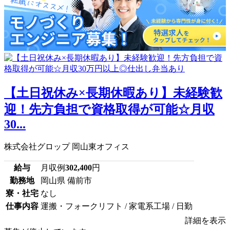
【土日祝休み×長期休暇あり】未経験歓
迎！先方負担で資格取得が可能☆月収
30...
株式会社グロップ 岡山東オフィス
給与
月収例
302,400
円
勤務地
岡山県 備前市
寮・社宅
なし
仕事内容
運搬・フォークリフト / 家電系工場 / 日勤
詳細を表示