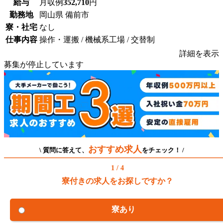
給与
月収例
352,710
円
勤務地
岡山県 備前市
寮・社宅
なし
仕事内容
操作・運搬 / 機械系工場 / 交替制
詳細を表示
募集が停止しています
おすすめ求人
\ 質問に答えて、
をチェック！ /
1 / 4
寮付きの求人をお探しですか？
寮あり