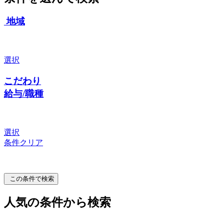
地域
選択
こだわり
給与/職種
選択
条件クリア
この条件で検索
人気の条件から検索