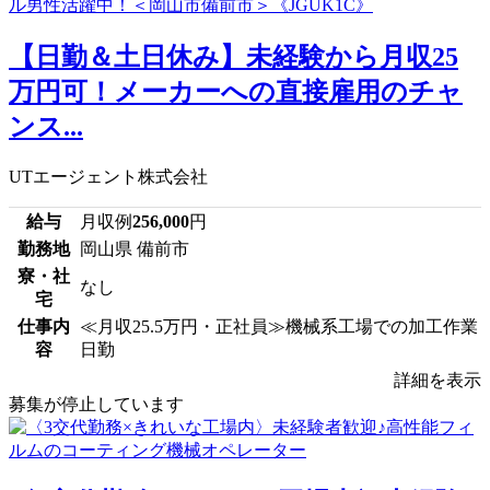
【日勤＆土日休み】未経験から月収25
万円可！メーカーへの直接雇用のチャ
ンス...
UTエージェント株式会社
給与
月収例
256,000
円
勤務地
岡山県 備前市
寮・社
なし
宅
仕事内
≪月収25.5万円・正社員≫機械系工場での加工作業
容
日勤
詳細を表示
募集が停止しています