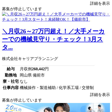
詳細を表示
募集が停止しています
＼月収26～27万円超え！／大手メーカ
ーでの機械見守り・チェック！3月ス
タ...
株式会社キャリアプランニング
給与
月収例
260,442
円
勤務地
岡山県 備前市
寮・社宅
なし
仕事内容
機械操作・製造補助 / 化学系工場 / 交替制
詳細を表示
募集が停止しています