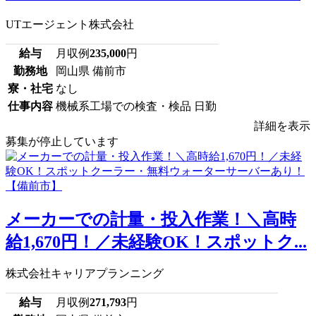
UTエージェント株式会社
給与
月収例
235,000
円
勤務地
岡山県 備前市
寮・社宅
なし
仕事内容
機械系工場での検査・検品 日勤
詳細を表示
募集が停止しています
メーカーでの計量・投入作業！＼高時
給1,670円！／未経験OK！スポットク...
株式会社キャリアプランニング
給与
月収例
271,793
円