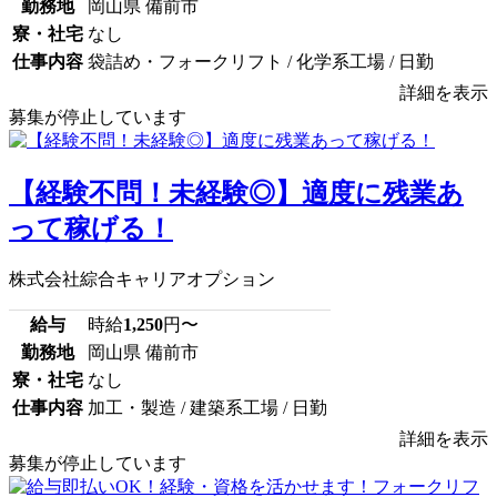
勤務地
岡山県 備前市
寮・社宅
なし
仕事内容
袋詰め・フォークリフト / 化学系工場 / 日勤
詳細を表示
募集が停止しています
【経験不問！未経験◎】適度に残業あ
って稼げる！
株式会社綜合キャリアオプション
給与
時給
1,250
円〜
勤務地
岡山県 備前市
寮・社宅
なし
仕事内容
加工・製造 / 建築系工場 / 日勤
詳細を表示
募集が停止しています