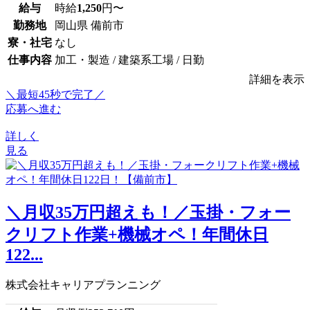
給与
時給
1,250
円〜
勤務地
岡山県 備前市
寮・社宅
なし
仕事内容
加工・製造 / 建築系工場 / 日勤
詳細を表示
＼最短45秒で完了／
応募へ進む
詳しく
見る
＼月収35万円超えも！／玉掛・フォー
クリフト作業+機械オペ！年間休日
122...
株式会社キャリアプランニング