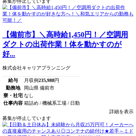
募集が停止しています
【備前市】＼高時給1,450円！／空調用
ダクトの出荷作業！体を動かすのが
好...
株式会社キャリアプランニング
給与
月収例
235,988
円
勤務地
岡山県 備前市
寮・社宅
なし
仕事内容
箱詰め / 機械系工場 / 日勤
詳細を表示
募集が停止しています