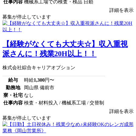
仕事内容
機械系工場での検査・検品 日勤
詳細を表示
募集が停止しています
【経験がなくても大丈夫☆】収入重視
派さんに！残業20H以上！！
株式会社綜合キャリアオプション
給与
時給
1,300
円〜
勤務地
岡山県 備前市
寮・社宅
なし
仕事内容
検査・材料投入 / 機械系工場 / 交替制
詳細を表示
募集が停止しています