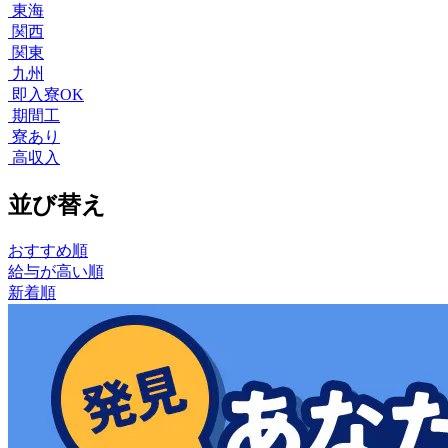
東海
関西
関東
九州
即入寮OK
期間工
寮あり
高収入
並び替え
おすすめ順
給与が高い順
新着順