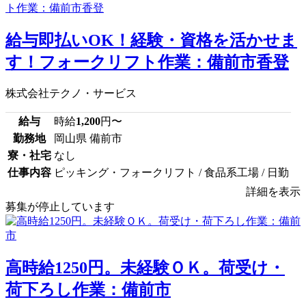
給与即払いOK！経験・資格を活かせま
す！フォークリフト作業：備前市香登
株式会社テクノ・サービス
給与
時給
1,200
円〜
勤務地
岡山県 備前市
寮・社宅
なし
仕事内容
ピッキング・フォークリフト / 食品系工場 / 日勤
詳細を表示
募集が停止しています
高時給1250円。未経験ＯＫ。荷受け・
荷下ろし作業：備前市