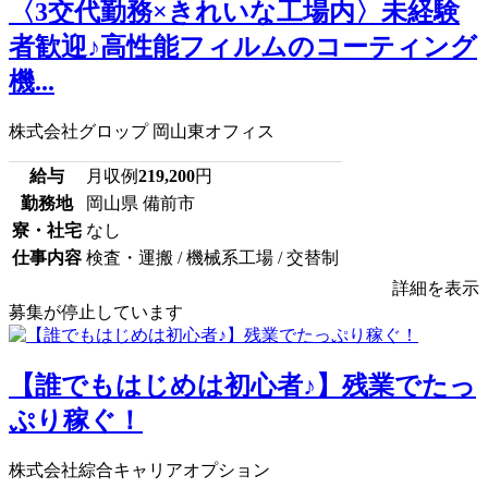
〈3交代勤務×きれいな工場内〉未経験
者歓迎♪高性能フィルムのコーティング
機...
株式会社グロップ 岡山東オフィス
給与
月収例
219,200
円
勤務地
岡山県 備前市
寮・社宅
なし
仕事内容
検査・運搬 / 機械系工場 / 交替制
詳細を表示
募集が停止しています
【誰でもはじめは初心者♪】残業でたっ
ぷり稼ぐ！
株式会社綜合キャリアオプション