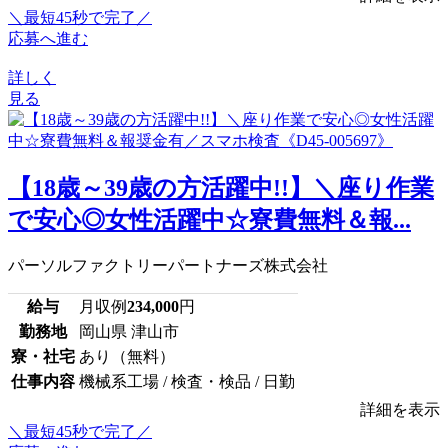
＼最短45秒で完了／
応募へ進む
詳しく
見る
【18歳～39歳の方活躍中!!】＼座り作業
で安心◎女性活躍中☆寮費無料＆報...
パーソルファクトリーパートナーズ株式会社
給与
月収例
234,000
円
勤務地
岡山県 津山市
寮・社宅
あり（無料）
仕事内容
機械系工場 / 検査・検品 / 日勤
詳細を表示
＼最短45秒で完了／