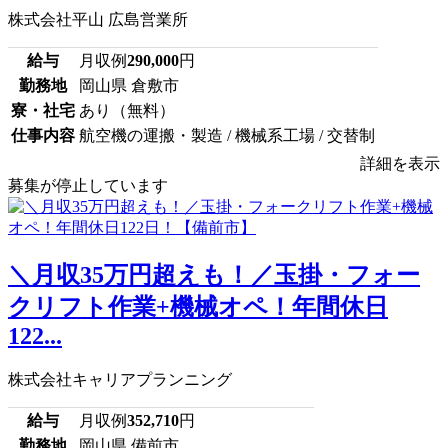
株式会社平山 広島営業所
給与
月収例
290,000
円
勤務地
岡山県 倉敷市
寮・社宅
あり（無料）
仕事内容
航空機の運搬・製造 / 機械系工場 / 交替制
詳細を表示
募集が停止しています
＼月収35万円超えも！／玉掛・フォー
クリフト作業+機械オペ！年間休日
122...
株式会社キャリアプランニング
給与
月収例
352,710
円
勤務地
岡山県 備前市