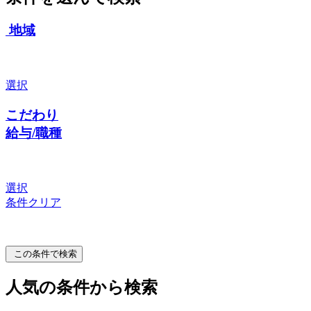
地域
選択
こだわり
給与/職種
選択
条件クリア
この条件で検索
人気の条件から検索