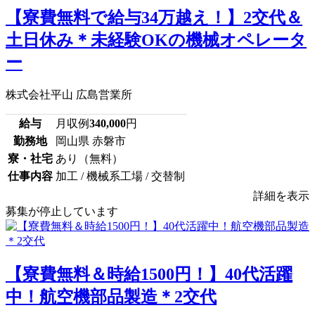
【寮費無料で給与34万越え！】2交代＆
土日休み＊未経験OKの機械オペレータ
ー
株式会社平山 広島営業所
給与
月収例
340,000
円
勤務地
岡山県 赤磐市
寮・社宅
あり（無料）
仕事内容
加工 / 機械系工場 / 交替制
詳細を表示
募集が停止しています
【寮費無料＆時給1500円！】40代活躍
中！航空機部品製造＊2交代