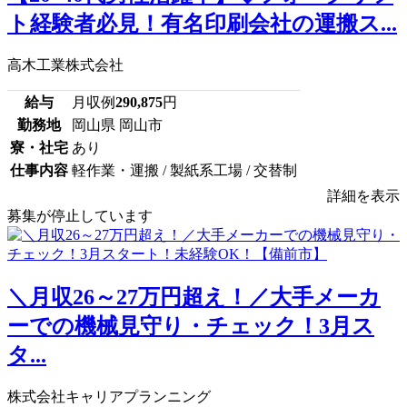
ト経験者必見！有名印刷会社の運搬ス...
高木工業株式会社
給与
月収例
290,875
円
勤務地
岡山県 岡山市
寮・社宅
あり
仕事内容
軽作業・運搬 / 製紙系工場 / 交替制
詳細を表示
募集が停止しています
＼月収26～27万円超え！／大手メーカ
ーでの機械見守り・チェック！3月ス
タ...
株式会社キャリアプランニング