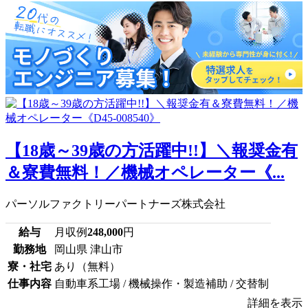
【18歳～39歳の方活躍中!!】＼報奨金有
＆寮費無料！／機械オペレーター《...
パーソルファクトリーパートナーズ株式会社
給与
月収例
248,000
円
勤務地
岡山県 津山市
寮・社宅
あり（無料）
仕事内容
自動車系工場 / 機械操作・製造補助 / 交替制
詳細を表示