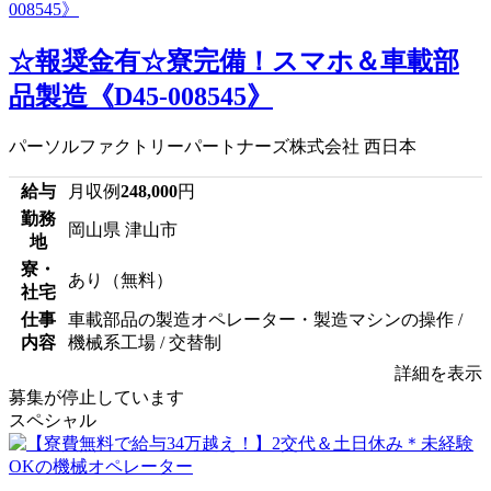
☆報奨金有☆寮完備！スマホ＆車載部
品製造《D45-008545》
パーソルファクトリーパートナーズ株式会社 西日本
給与
月収例
248,000
円
勤務
岡山県 津山市
地
寮・
あり（無料）
社宅
仕事
車載部品の製造オペレーター・製造マシンの操作 /
内容
機械系工場 / 交替制
詳細を表示
募集が停止しています
スペシャル