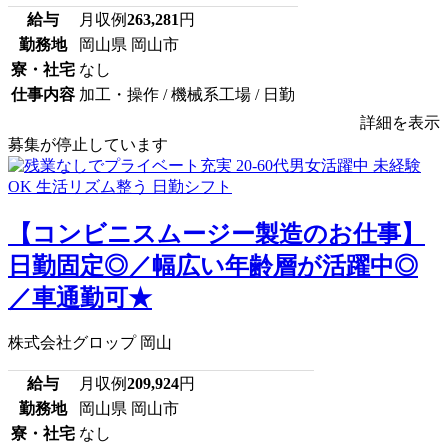
給与
月収例
263,281
円
勤務地
岡山県 岡山市
寮・社宅
なし
仕事内容
加工・操作 / 機械系工場 / 日勤
詳細を表示
募集が停止しています
【コンビニスムージー製造のお仕事】
日勤固定◎／幅広い年齢層が活躍中◎
／車通勤可★
株式会社グロップ 岡山
給与
月収例
209,924
円
勤務地
岡山県 岡山市
寮・社宅
なし