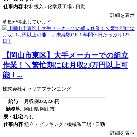
仕事内容
材料投入 / 化学系工場 / 日勤
詳細を表示
募集が停止しています
【岡山市東区】大手メーカーでの組立
作業！＼繁忙期には月収23万円以上可
能！...
株式会社キャリアプランニング
給与
月収例
232,226
円
勤務地
岡山県 岡山市
寮・社宅
なし
仕事内容
組立・ピッキング / 機械系工場 / 日勤
詳細を表示