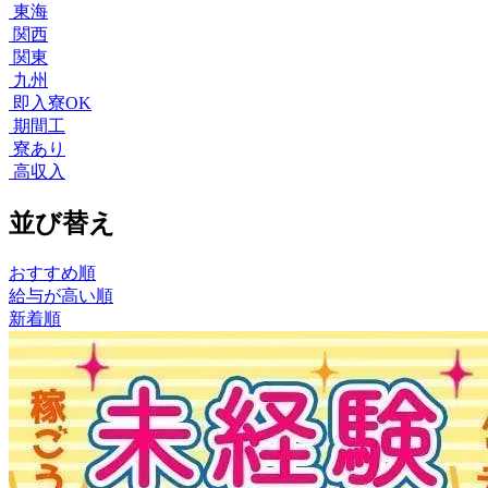
東海
関西
関東
九州
即入寮OK
期間工
寮あり
高収入
並び替え
おすすめ順
給与が高い順
新着順