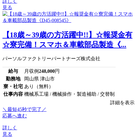
詳しく
見る
【18歳～39歳の方活躍中!!】☆報奨金有
☆寮完備！スマホ＆車載部品製造《...
パーソルファクトリーパートナーズ株式会社
給与
月収例
248,000
円
勤務地
岡山県 津山市
寮・社宅
あり（無料）
仕事内容
機械系工場 / 機械操作・製造補助 / 交替制
詳細を表示
＼最短45秒で完了／
応募へ進む
詳しく
見る