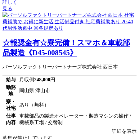
詳しく
見る
☆報奨金有☆寮完備！スマホ＆車載部
品製造《D45-008545》
パーソルファクトリーパートナーズ株式会社 西日本
給与
月収例
248,000
円
勤務
岡山県 津山市
地
寮・
あり（無料）
社宅
仕事
車載部品の製造オペレーター・製造マシンの操作 /
内容
機械系工場 / 交替制
詳細を表示
募集が停止しています