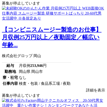
募集が停止しています
【コンビニスムージー製造のお仕事】
月収例25万円以上／夜勤固定／幅広い
年齢...
株式会社グロップ 岡山
給与
月収例
253,946
円
勤務地
岡山県 岡山市
寮・社宅
なし
仕事内容
検査・包装 / 食品系工場 / 夜勤
詳細を表示
募集が停止しています