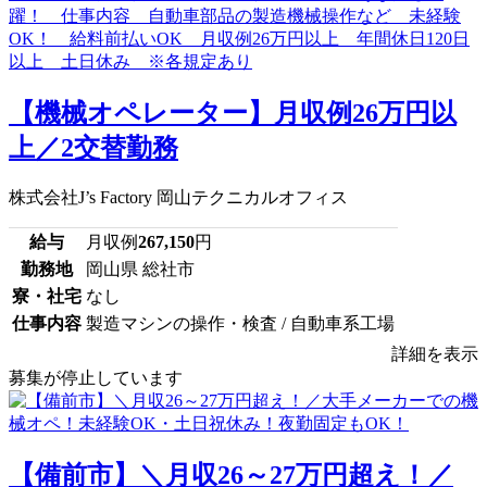
【機械オペレーター】月収例26万円以
上／2交替勤務
株式会社J’s Factory 岡山テクニカルオフィス
給与
月収例
267,150
円
勤務地
岡山県 総社市
寮・社宅
なし
仕事内容
製造マシンの操作・検査 / 自動車系工場
詳細を表示
募集が停止しています
【備前市】＼月収26～27万円超え！／