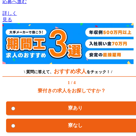
応募へ進む
詳しく
見る
おすすめ求人
\ 質問に答えて、
をチェック！ /
1 / 4
寮付きの求人をお探しですか？
寮あり
寮なし