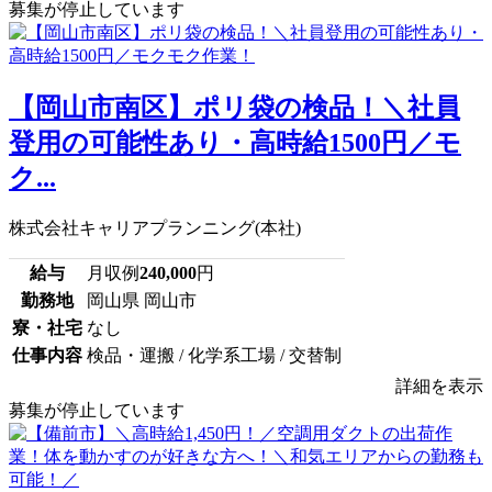
募集が停止しています
【岡山市南区】ポリ袋の検品！＼社員
登用の可能性あり・高時給1500円／モ
ク...
株式会社キャリアプランニング(本社)
給与
月収例
240,000
円
勤務地
岡山県 岡山市
寮・社宅
なし
仕事内容
検品・運搬 / 化学系工場 / 交替制
詳細を表示
募集が停止しています