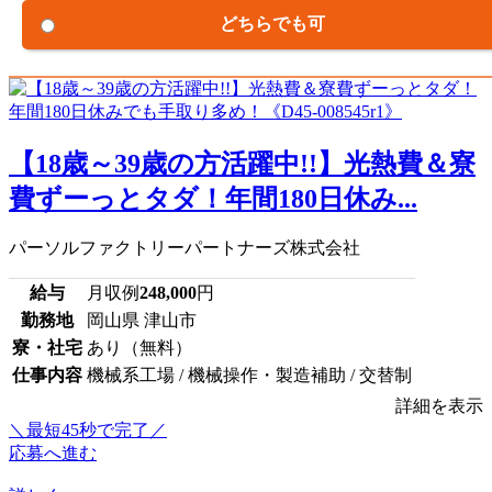
どちらでも可
【18歳～39歳の方活躍中!!】光熱費＆寮
費ずーっとタダ！年間180日休み...
パーソルファクトリーパートナーズ株式会社
給与
月収例
248,000
円
勤務地
岡山県 津山市
寮・社宅
あり（無料）
仕事内容
機械系工場 / 機械操作・製造補助 / 交替制
詳細を表示
＼最短45秒で完了／
応募へ進む