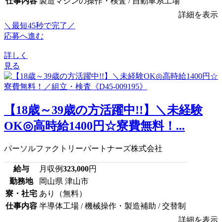
仕事内容
製造マシンの操作・検査 / 自動車系工場
詳細を表示
＼最短45秒で完了／
応募へ進む
詳しく
見る
【18歳～39歳の方活躍中!!】＼未経験
OK◎高時給1400円☆寮費無料！...
パーソルファクトリーパートナーズ株式会社
給与
月収例
323,000
円
勤務地
岡山県 津山市
寮・社宅
あり（無料）
仕事内容
半導体工場 / 機械操作・製造補助 / 交替制
詳細を表示