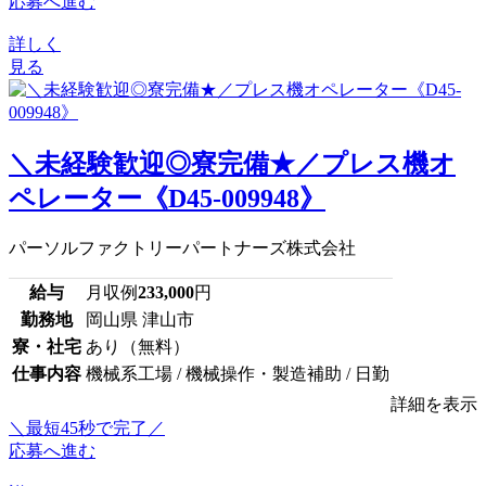
応募へ進む
詳しく
見る
＼未経験歓迎◎寮完備★／プレス機オ
ペレーター《D45-009948》
パーソルファクトリーパートナーズ株式会社
給与
月収例
233,000
円
勤務地
岡山県 津山市
寮・社宅
あり（無料）
仕事内容
機械系工場 / 機械操作・製造補助 / 日勤
詳細を表示
＼最短45秒で完了／
応募へ進む