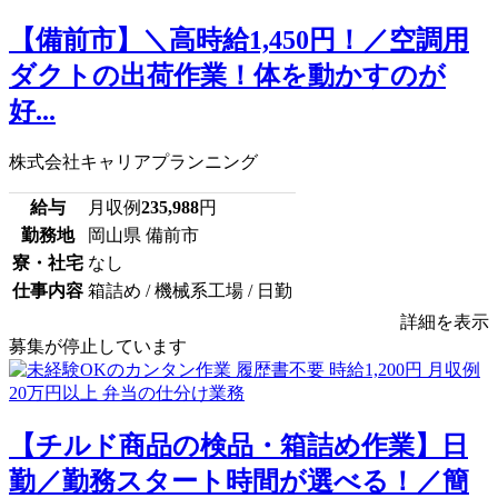
【備前市】＼高時給1,450円！／空調用
ダクトの出荷作業！体を動かすのが
好...
株式会社キャリアプランニング
給与
月収例
235,988
円
勤務地
岡山県 備前市
寮・社宅
なし
仕事内容
箱詰め / 機械系工場 / 日勤
詳細を表示
募集が停止しています
【チルド商品の検品・箱詰め作業】日
勤／勤務スタート時間が選べる！／簡