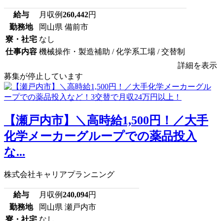
給与
月収例
260,442
円
勤務地
岡山県 備前市
寮・社宅
なし
仕事内容
機械操作・製造補助 / 化学系工場 / 交替制
詳細を表示
募集が停止しています
【瀬戸内市】＼高時給1,500円！／大手
化学メーカーグループでの薬品投入
な...
株式会社キャリアプランニング
給与
月収例
240,094
円
勤務地
岡山県 瀬戸内市
寮・社宅
なし