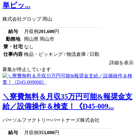
単ピッ...
株式会社グロップ 岡山
給与
月収例
201,600
円
勤務地
岡山県 岡山市
寮・社宅
なし
仕事内容
検品・ピッキング / 物流倉庫 / 日勤
詳細を表示
募集が停止しています
＼寮費無料＆月収35万円可能&報奨金支
給／設備操作＆検査！《D45-009...
パーソルファクトリーパートナーズ株式会社
給与
月収例
353,000
円