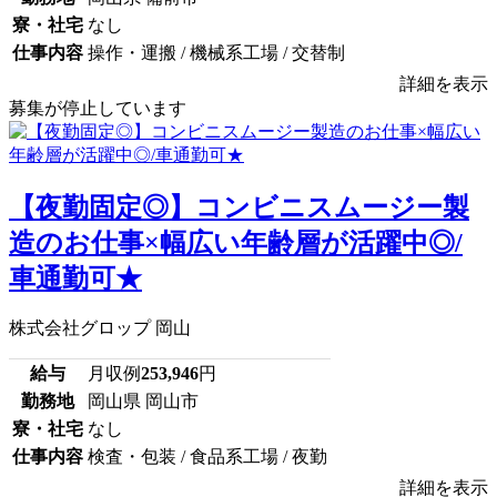
寮・社宅
なし
仕事内容
操作・運搬 / 機械系工場 / 交替制
詳細を表示
募集が停止しています
【夜勤固定◎】コンビニスムージー製
造のお仕事×幅広い年齢層が活躍中◎/
車通勤可★
株式会社グロップ 岡山
給与
月収例
253,946
円
勤務地
岡山県 岡山市
寮・社宅
なし
仕事内容
検査・包装 / 食品系工場 / 夜勤
詳細を表示