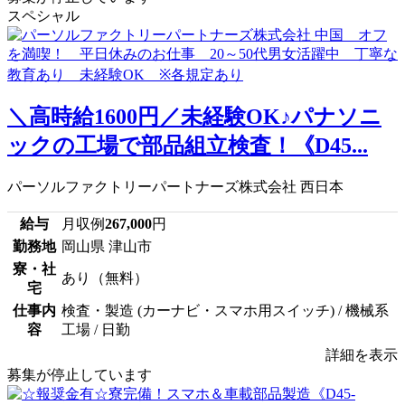
スペシャル
＼高時給1600円／未経験OK♪パナソニ
ックの工場で部品組立検査！《D45...
パーソルファクトリーパートナーズ株式会社 西日本
給与
月収例
267,000
円
勤務地
岡山県 津山市
寮・社
あり（無料）
宅
仕事内
検査・製造 (カーナビ・スマホ用スイッチ) / 機械系
容
工場 / 日勤
詳細を表示
募集が停止しています