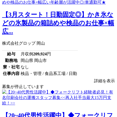
【3月スタート！日勤固定◎】かき氷な
どの氷製品の箱詰めや検品のお仕事×幅
広...
株式会社グロップ 岡山
給与
月収例
209,924
円
勤務地
岡山県 岡山市
寮・社宅
なし
仕事内容
検品・管理 / 食品系工場 / 日勤
詳細を表示
募集が停止しています
【20~40代男性活躍中】◆フォークリフ