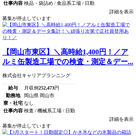
仕事内容
検品・袋詰め / 食品系工場 / 日勤
詳細を表示
募集が停止しています
【岡山市東区】＼高時給1,400円！／ア
ルミ缶製造工場での検査・測定＆デー...
株式会社キャリアプランニング
給与
月収例
252,473
円
勤務地
岡山県 岡山市
寮・社宅
なし
仕事内容
検査 / 機械系工場 / 日勤
詳細を表示
募集が停止しています