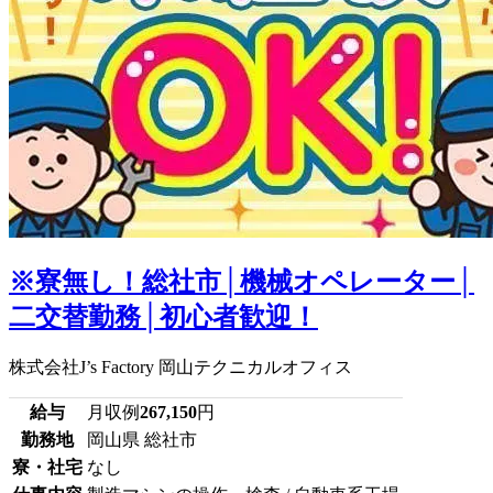
※寮無し！総社市│機械オペレーター│
二交替勤務│初心者歓迎！
株式会社J’s Factory 岡山テクニカルオフィス
給与
月収例
267,150
円
勤務地
岡山県 総社市
寮・社宅
なし