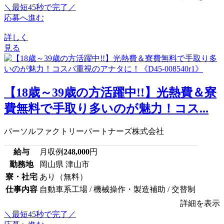
＼最短45秒で完了／
応募へ進む
詳しく
見る
【18歳～39歳の方活躍中!!】光熱費＆寮
費無料で手取り多いのが魅力！コス...
パーソルファクトリーパートナーズ株式会社
給与
月収例
248,000
円
勤務地
岡山県 津山市
寮・社宅
あり（無料）
仕事内容
自動車系工場 / 機械操作・製造補助 / 交替制
詳細を表示
＼最短45秒で完了／