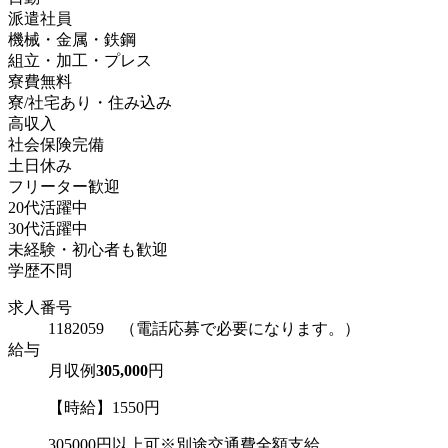
派遣社員
機械・金属・鉄鋼
組立・加工・プレス
寮費無料
寮/社宅あり・住み込み
高収入
社会保険完備
土日休み
フリーター歓迎
20代活躍中
30代活躍中
未経験・初心者も歓迎
学歴不問
求人番号
1182059 （電話応募で必要になります。）
給与
月収例
305,000
円
【時給】1550円
305000円以上可※別途交通費全額支給