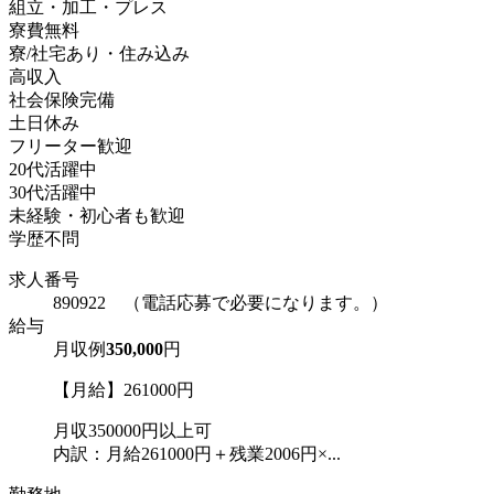
組立・加工・プレス
寮費無料
寮/社宅あり・住み込み
高収入
社会保険完備
土日休み
フリーター歓迎
20代活躍中
30代活躍中
未経験・初心者も歓迎
学歴不問
求人番号
890922 （電話応募で必要になります。）
給与
月収例
350,000
円
【月給】261000円
月収350000円以上可
内訳：月給261000円＋残業2006円×...