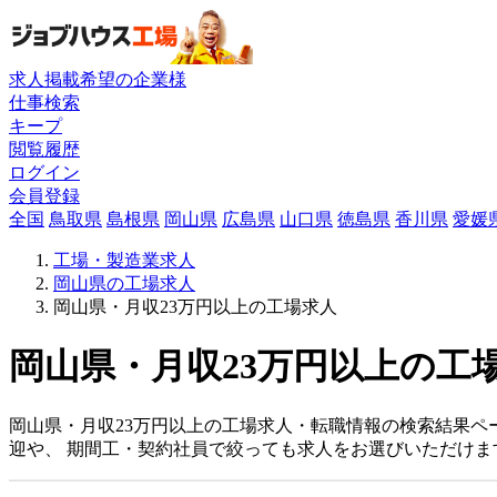
求人掲載希望の企業様
仕事検索
キープ
閲覧履歴
ログイン
会員登録
全国
鳥取県
島根県
岡山県
広島県
山口県
徳島県
香川県
愛媛
工場・製造業求人
岡山県の工場求人
岡山県・月収23万円以上の工場求人
岡山県・月収23万円以上の工場
岡山県・月収23万円以上の工場求人・転職情報の検索結果ペ
迎や、 期間工・契約社員で絞っても求人をお選びいただけま