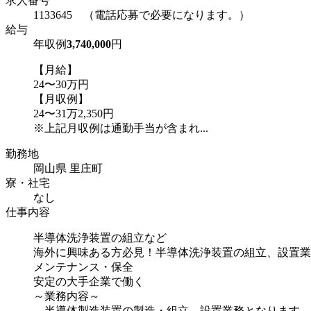
求人番号
1133645 （電話応募で必要になります。）
給与
年収例
3,740,000
円
【月給】
24〜30万円
【月収例】
24〜31万2,350円
※上記月収例は通勤手当が含まれ...
勤務地
岡山県 里庄町
寮・社宅
なし
仕事内容
半導体洗浄装置の組立など
海外に興味ある方必見！半導体洗浄装置の組立、設置業
メンテナンス・保全
安定の大手企業で働く
～業務内容～
半導体製造装置の製造・組立、設置業務となります。