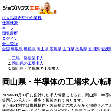
求人掲載希望の企業様
仕事検索
キープ
閲覧履歴
ログイン
会員登録
全国
鳥取県
島根県
岡山県
広島県
山口県
徳島県
香川県
愛媛
工場・製造業求人
岡山県の工場求人
岡山県・半導体の工場求人
岡山県・半導体の工場求人/転
2026年08月03日に集計した求人情報によると、岡山県・半導
笠岡市の求人が一番多く掲載されております。
また職種別では機械操作・製造補助の求人が多く掲載されて
株式会社ワールドインテック(A)の求人も掲載されておりま