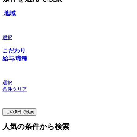
地域
選択
こだわり
給与/職種
選択
条件クリア
この条件で検索
人気の条件から検索