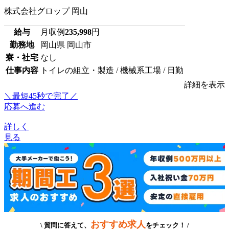
株式会社グロップ 岡山
給与
月収例
235,998
円
勤務地
岡山県 岡山市
寮・社宅
なし
仕事内容
トイレの組立・製造 / 機械系工場 / 日勤
詳細を表示
＼最短45秒で完了／
応募へ進む
詳しく
見る
おすすめ求人
\ 質問に答えて、
をチェック！ /