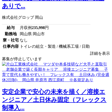
ありで...
株式会社グロップ 岡山
給与
月収例
235,998
円
勤務地
岡山県 岡山市
寮・社宅
なし
仕事内容
トイレの組立・製造 / 機械系工場 / 日勤
詳細を表示
募集が停止しています
安定企業で安心の未来を描く／溶接エ
ンジニア／土日休み固定（フレックス
制導入...