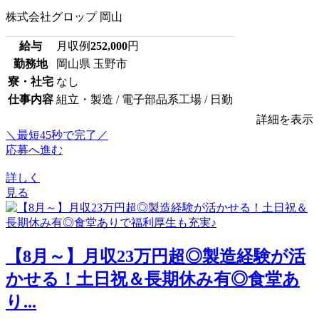
株式会社グロップ 岡山
給与
月収例
252,000
円
勤務地
岡山県 玉野市
寮・社宅
なし
仕事内容
組立・製造 / 電子部品系工場 / 日勤
詳細を表示
＼最短45秒で完了／
応募へ進む
詳しく
見る
【8月～】月収23万円超◎製造経験が活
かせる！土日祝＆長期休み有◎食堂あ
り...