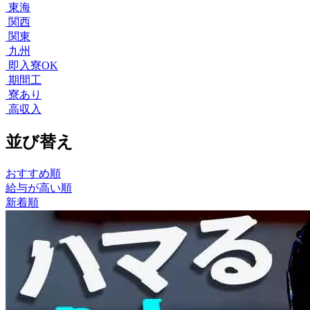
東海
関西
関東
九州
即入寮OK
期間工
寮あり
高収入
並び替え
おすすめ順
給与が高い順
新着順