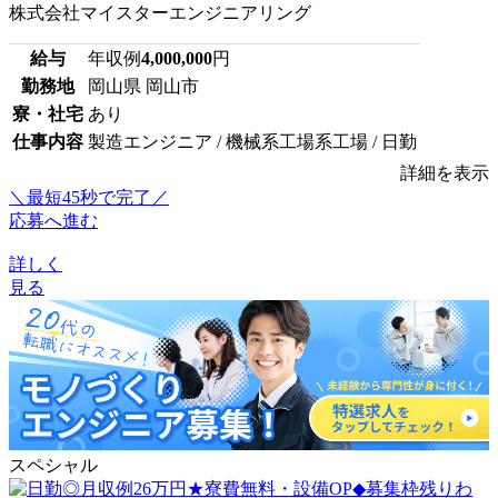
株式会社マイスターエンジニアリング
給与
年収例
4,000,000
円
勤務地
岡山県 岡山市
寮・社宅
あり
仕事内容
製造エンジニア / 機械系工場系工場 / 日勤
詳細を表示
＼最短45秒で完了／
応募へ進む
詳しく
見る
スペシャル