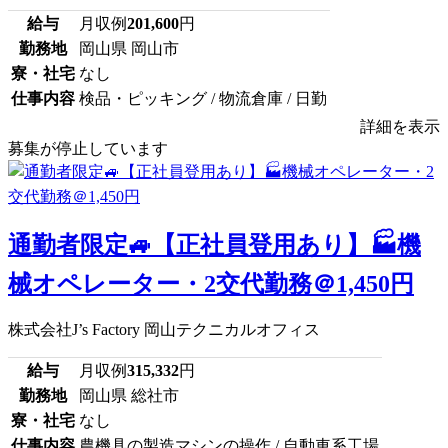
給与
月収例
201,600
円
勤務地
岡山県 岡山市
寮・社宅
なし
仕事内容
検品・ピッキング / 物流倉庫 / 日勤
詳細を表示
募集が停止しています
通勤者限定🚙【正社員登用あり】🏭機
械オペレーター・2交代勤務＠1,450円
株式会社J’s Factory 岡山テクニカルオフィス
給与
月収例
315,332
円
勤務地
岡山県 総社市
寮・社宅
なし
仕事内容
農機具の製造マシンの操作 / 自動車系工場