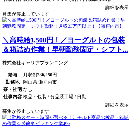
詳細を表示
募集が停止しています
＼高時給1,500円！／ヨーグルトの包装
＆箱詰め作業！早朝勤務固定・シフト...
株式会社キャリアプランニング
給与
月収例
236,250
円
勤務地
岡山県 瀬戸内市
寮・社宅
なし
仕事内容
検品・包装 / 食品系工場 / 日勤
詳細を表示
募集が停止しています