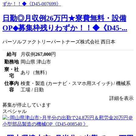
日勤◎月収例26万円★寮費無料・設備
OP◆募集枠残りわずか！！◆《D45-...
パーソルファクトリーパートナーズ株式会社 西日本
給与
月収例
267,000
円
勤務地
岡山県 津山市
寮・社
あり（無料）
宅
仕事内
検査・製造 (カーナビ・スマホ用スイッチ) / 機械系
容
工場 / 日勤
詳細を表示
募集が停止しています
スペシャル