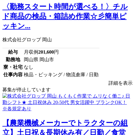
〈勤務スタート時間が選べる！〉チル
ド商品の検品・箱詰め作業☆彡簡単ピ
ッキン...
株式会社グロップ 岡山
給与
月収例
201,600
円
勤務地
岡山県 岡山市
寮・社宅
なし
仕事内容
検品・ピッキング / 物流倉庫 / 日勤
詳細を表示
募集が停止しています
【農業機械メーカーでトラクターの組
立】土日祝＆長期休み有／日勤／食堂