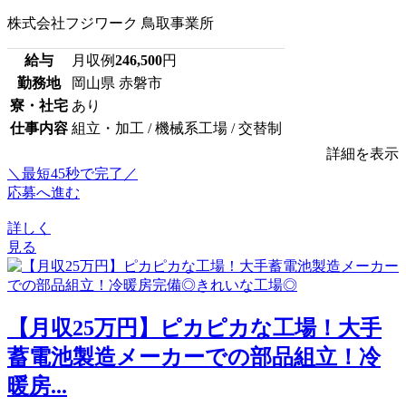
株式会社フジワーク 鳥取事業所
給与
月収例
246,500
円
勤務地
岡山県 赤磐市
寮・社宅
あり
仕事内容
組立・加工 / 機械系工場 / 交替制
詳細を表示
＼最短45秒で完了／
応募へ進む
詳しく
見る
【月収25万円】ピカピカな工場！大手
蓄電池製造メーカーでの部品組立！冷
暖房...