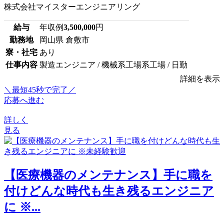
株式会社マイスターエンジニアリング
給与
年収例
3,500,000
円
勤務地
岡山県 倉敷市
寮・社宅
あり
仕事内容
製造エンジニア / 機械系工場系工場 / 日勤
詳細を表示
＼最短45秒で完了／
応募へ進む
詳しく
見る
【医療機器のメンテナンス】手に職を
付けどんな時代も生き残るエンジニア
に ※...