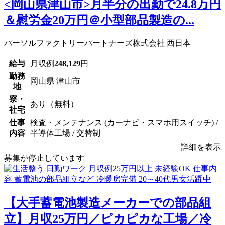
<岡山県津山市>月半分の出勤で24.8万円
＆慰労金20万円＠小型部品製造の...
パーソルファクトリーパートナーズ株式会社 西日本
給与
月収例
248,129
円
勤務
岡山県 津山市
地
寮・
あり（無料）
社宅
仕事
検査・メンテナンス (カーナビ・スマホ用スイッチ) /
内容
半導体工場 / 交替制
詳細を表示
募集が停止しています
【大手蓄電池製造メーカーでの部品組
立】月収25万円／ピカピカな工場／冷