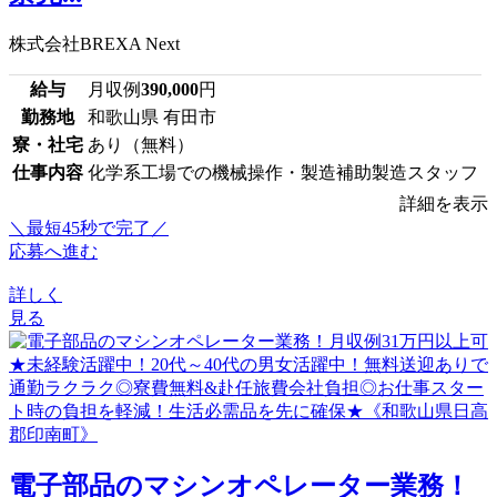
株式会社BREXA Next
給与
月収例
390,000
円
勤務地
和歌山県 有田市
寮・社宅
あり（無料）
仕事内容
化学系工場での機械操作・製造補助製造スタッフ
詳細を表示
＼最短45秒で完了／
応募へ進む
詳しく
見る
電子部品のマシンオペレーター業務！