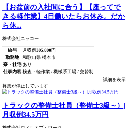
【お盆前の入社間に合う】【座ってで
きる軽作業】4日働いたらお休み。だか
ら休...
株式会社ニッコー
給与
月収例
305,800
円
勤務地
和歌山県 橋本市
寮・社宅
あり
仕事内容
検査・軽作業 / 機械系工場 / 交替制
詳細を表示
募集が停止しています
トラックの整備士社員（整備士3級～）|
月収例34.5万円
株式会社ウィルオブ・ワーク