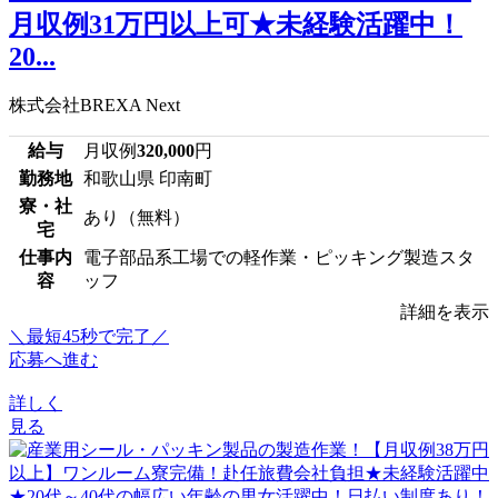
月収例31万円以上可★未経験活躍中！
20...
株式会社BREXA Next
給与
月収例
320,000
円
勤務地
和歌山県 印南町
寮・社
あり（無料）
宅
仕事内
電子部品系工場での軽作業・ピッキング製造スタ
容
ッフ
詳細を表示
＼最短45秒で完了／
応募へ進む
詳しく
見る