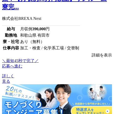
寮完...
株式会社BREXA Next
給与
月収例
390,000
円
勤務地
和歌山県 有田市
寮・社宅
あり（無料）
仕事内容
加工・検査 / 化学系工場 / 交替制
詳細を表示
＼最短45秒で完了／
応募へ進む
詳しく
見る