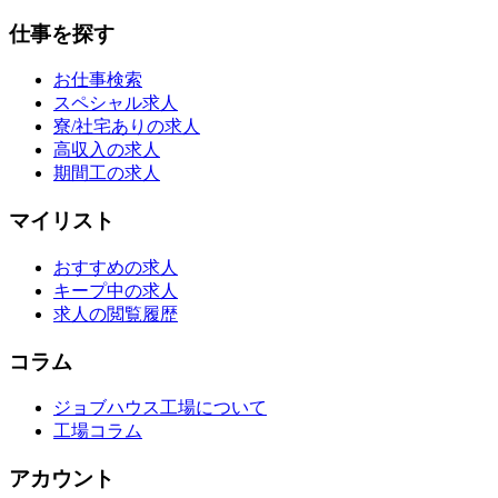
仕事を探す
お仕事検索
スペシャル求人
寮/社宅ありの求人
高収入の求人
期間工の求人
マイリスト
おすすめの求人
キープ中の求人
求人の閲覧履歴
コラム
ジョブハウス工場について
工場コラム
アカウント