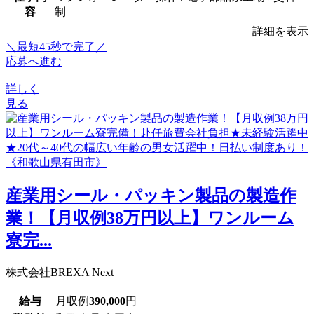
容
制
詳細を表示
＼最短45秒で完了／
応募へ進む
詳しく
見る
産業用シール・パッキン製品の製造作
業！【月収例38万円以上】ワンルーム
寮完...
株式会社BREXA Next
給与
月収例
390,000
円