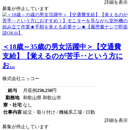
詳細を表示
募集が停止しています
＜18歳～35歳の男女活躍中＞【交通費
支給】【覚えるのが苦手‥という方に
お...
株式会社ニッコー
給与
月収例
250,250
円
勤務地
和歌山県 和歌山市
寮・社宅
なし
仕事内容
組立・取り付け / 機械系工場 / 日勤
詳細を表示
募集が停止しています