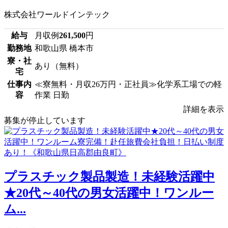
株式会社ワールドインテック
給与
月収例
261,500
円
勤務地
和歌山県 橋本市
寮・社
あり（無料）
宅
仕事内
≪寮無料・月収26万円・正社員≫化学系工場での軽
容
作業 日勤
詳細を表示
募集が停止しています
プラスチック製品製造！未経験活躍中
★20代～40代の男女活躍中！ワンルー
ム...