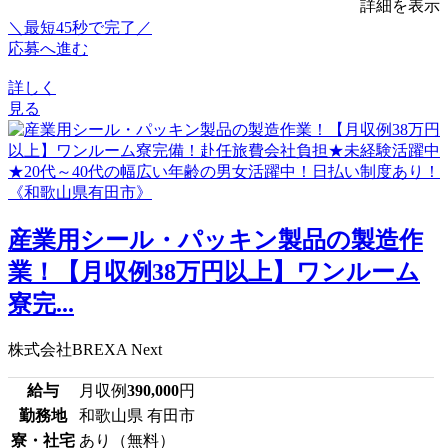
詳細を表示
＼最短45秒で完了／
応募へ進む
詳しく
見る
産業用シール・パッキン製品の製造作
業！【月収例38万円以上】ワンルーム
寮完...
株式会社BREXA Next
給与
月収例
390,000
円
勤務地
和歌山県 有田市
寮・社宅
あり（無料）