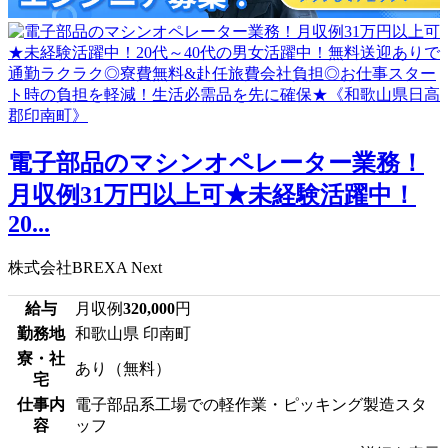
電子部品のマシンオペレーター業務！
月収例31万円以上可★未経験活躍中！
20...
株式会社BREXA Next
給与
月収例
320,000
円
勤務地
和歌山県 印南町
寮・社
あり（無料）
宅
仕事内
電子部品系工場での軽作業・ピッキング製造スタ
容
ッフ