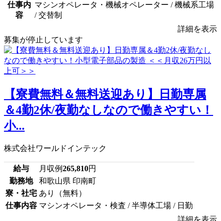
仕事内
マシンオペレータ・機械オペレーター / 機械系工場
容
/ 交替制
詳細を表示
募集が停止しています
【寮費無料＆無料送迎あり】日勤専属
＆4勤2休/夜勤なしなので働きやすい！
小...
株式会社ワールドインテック
給与
月収例
265,810
円
勤務地
和歌山県 印南町
寮・社宅
あり（無料）
仕事内容
マシンオペレータ・検査 / 半導体工場 / 日勤
詳細を表示