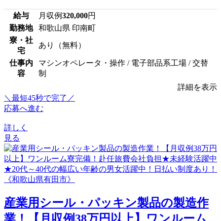
給与
月収例
320,000
円
勤務地
和歌山県 印南町
寮・社
あり（無料）
宅
仕事内
マシンオペレータ・操作 / 電子部品系工場 / 交替
容
制
詳細を表示
＼最短45秒で完了／
応募へ進む
詳しく
見る
産業用シール・パッキン製品の製造作
業！【月収例38万円以上】ワンルーム