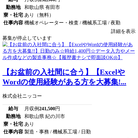
勤務地
和歌山県 有田市
寮・社宅
あり（無料）
仕事内容
機械オペレーター・検査 / 機械系工場 / 夜勤
詳細を表示
募集が停止しています
【お盆前の入社間に合う】【Excelや
Wordの使用経験がある方を大募集!...
株式会社ニッコー
給与
月収例
241,500
円
勤務地
和歌山県 紀の川市
寮・社宅
あり
仕事内容
製造・事務 / 機械系工場 / 日勤