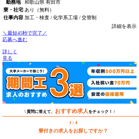
勤務地
和歌山県 有田市
寮・社宅
あり（無料）
仕事内容
加工・検査 / 化学系工場 / 交替制
詳細を表示
＼最短45秒で完了／
応募へ進む
詳しく
見る
おすすめ求人
\ 質問に答えて、
をチェック！ /
1 / 4
寮付きの求人をお探しですか？