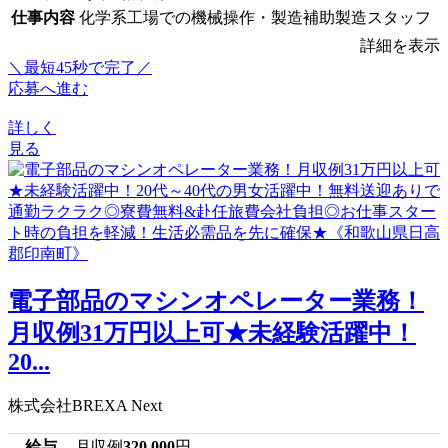
仕事内容
化学系工場での機械操作・製造補助製造スタッフ
詳細を表示
＼最短45秒で完了／
応募へ進む
詳しく
見る
電子部品のマシンオペレーター業務！
月収例31万円以上可★未経験活躍中！
20...
株式会社BREXA Next
給与
月収例
320,000
円