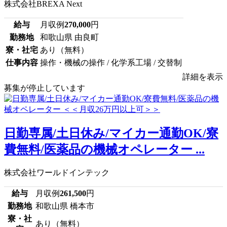
株式会社BREXA Next
給与
月収例
270,000
円
勤務地
和歌山県 由良町
寮・社宅
あり（無料）
仕事内容
操作・機械の操作 / 化学系工場 / 交替制
詳細を表示
募集が停止しています
日勤専属/土日休み/マイカー通勤OK/寮
費無料/医薬品の機械オペレーター ...
株式会社ワールドインテック
給与
月収例
261,500
円
勤務地
和歌山県 橋本市
寮・社
あり（無料）