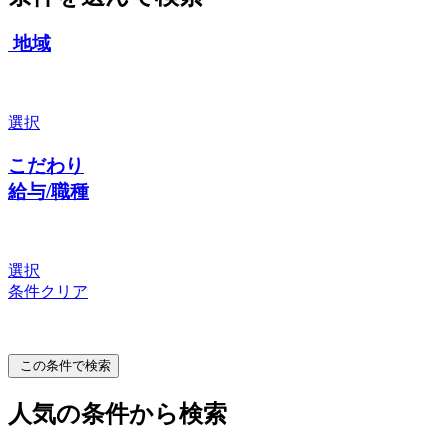
地域
選択
こだわり
給与/職種
選択
条件クリア
この条件で検索
人気の条件から検索