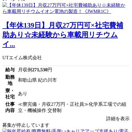
【年休139日】月収27万円可×社宅費補
助あり☆未経験から車載用リチウム
イ...
UTエイム株式会社
給与
月収例
271,530
円
勤務
和歌山県 紀の川市
地
寮・
あり
社宅
仕事
≪寮完備・月収27万円・正社員≫化学系工場での組
内容
立・機械操作 交替制
詳細を表示
募集が停止しています