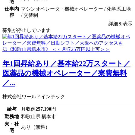
宅
仕事内
マシンオペレータ・機械オペレーター / 化学系工場
容
/ 交替制
詳細を表示
募集が停止しています
年1回昇給あり／基本給22万スタート／
医薬品の機械オペレーター／寮費無料
／...
株式会社ワールドインテック
給与
月収例
257,190
円
勤務地
和歌山県 橋本市
寮・社
あり（無料）
宅