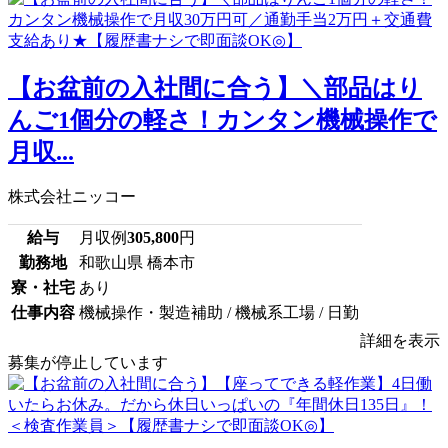
【お盆前の入社間に合う】＼部品はり
んご1個分の軽さ！カンタン機械操作で
月収...
株式会社ニッコー
給与
月収例
305,800
円
勤務地
和歌山県 橋本市
寮・社宅
あり
仕事内容
機械操作・製造補助 / 機械系工場 / 日勤
詳細を表示
募集が停止しています