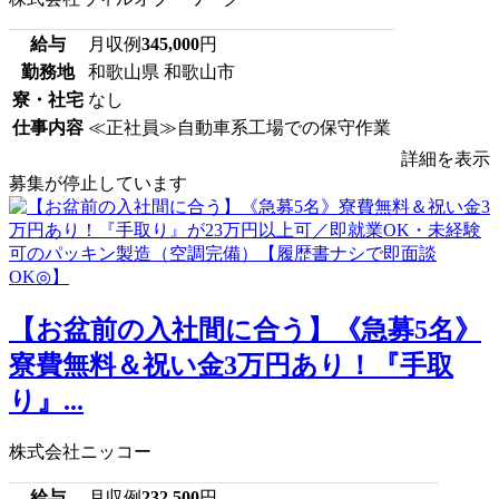
給与
月収例
345,000
円
勤務地
和歌山県 和歌山市
寮・社宅
なし
仕事内容
≪正社員≫自動車系工場での保守作業
詳細を表示
募集が停止しています
【お盆前の入社間に合う】《急募5名》
寮費無料＆祝い金3万円あり！『手取
り』...
株式会社ニッコー
給与
月収例
232,500
円