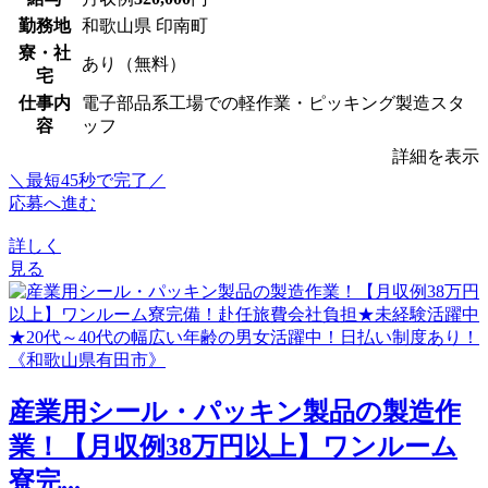
勤務地
和歌山県 印南町
寮・社
あり（無料）
宅
仕事内
電子部品系工場での軽作業・ピッキング製造スタ
容
ッフ
詳細を表示
＼最短45秒で完了／
応募へ進む
詳しく
見る
産業用シール・パッキン製品の製造作
業！【月収例38万円以上】ワンルーム
寮完...