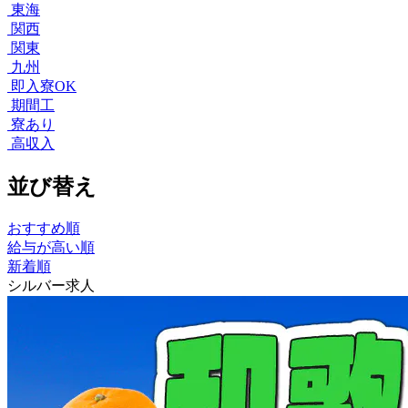
東海
関西
関東
九州
即入寮OK
期間工
寮あり
高収入
並び替え
おすすめ順
給与が高い順
新着順
シルバー求人