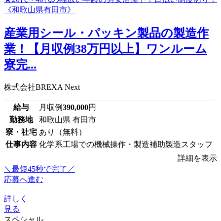
産業用シール・パッキン製品の製造作
業！【月収例38万円以上】ワンルーム
寮完...
株式会社BREXA Next
給与
月収例
390,000
円
勤務地
和歌山県 有田市
寮・社宅
あり（無料）
仕事内容
化学系工場での機械操作・製造補助製造スタッフ
詳細を表示
＼最短45秒で完了／
応募へ進む
詳しく
見る
スペシャル