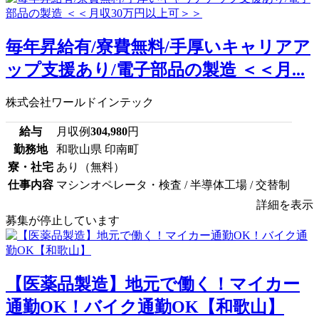
毎年昇給有/寮費無料/手厚いキャリアア
ップ支援あり/電子部品の製造 ＜＜月...
株式会社ワールドインテック
給与
月収例
304,980
円
勤務地
和歌山県 印南町
寮・社宅
あり（無料）
仕事内容
マシンオペレータ・検査 / 半導体工場 / 交替制
詳細を表示
募集が停止しています
【医薬品製造】地元で働く！マイカー
通勤OK！バイク通勤OK【和歌山】