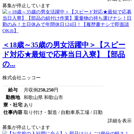
募集が停止しています
＜18歳～35歳の男女活躍中＞【スピー
ド対応★最短で応募当日入寮】【部品
の...
株式会社ニッコー
給与
月収例
250,250
円
勤務地
和歌山県 和歌山市
寮・社宅
あり
仕事内容
取り付け・製造 / 自動車系工場 / 日勤
詳細を表示
募集が停止しています