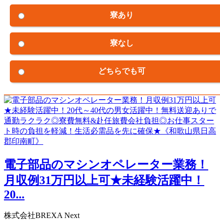
寮あり
寮なし
どちらでも可
電子部品のマシンオペレーター業務！
月収例31万円以上可★未経験活躍中！
20...
株式会社BREXA Next