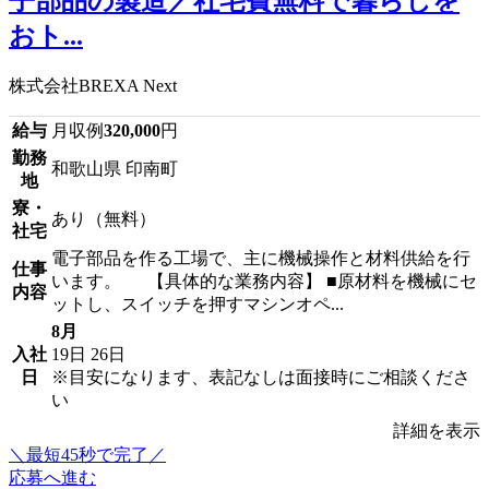
子部品の製造／社宅費無料で暮らしを
おト...
株式会社BREXA Next
給与
月収例
320,000
円
勤務
和歌山県 印南町
地
寮・
あり（無料）
社宅
電子部品を作る工場で、主に機械操作と材料供給を行
仕事
います。 【具体的な業務内容】 ■原材料を機械にセ
内容
ットし、スイッチを押すマシンオペ...
8月
入社
19日
26日
日
※目安になります、表記なしは面接時にご相談くださ
い
詳細を表示
＼最短45秒で完了／
応募へ進む