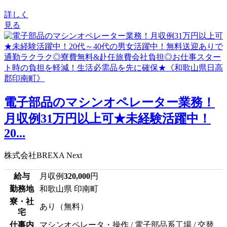
詳しく
見る
電子部品のマシンオペレーター業務！
月収例31万円以上可★未経験活躍中！
20...
株式会社BREXA Next
給与
月収例
320,000
円
勤務地
和歌山県 印南町
寮・社
あり（無料）
宅
仕事内
マシンオペレータ・操作 / 電子部品系工場 / 交替