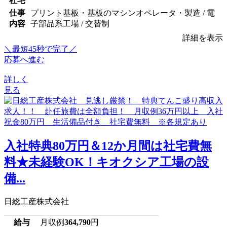
社宅
仕事
プリント基板・基板のマシンオペレータ・製造 / 電
内容
子部品系工場 / 交替制
詳細を表示
＼最短45秒で完了／
応募へ進む
詳しく
見る
入社特典80万円＆12か月間は社宅費無
料★未経験OK！キオクシア工場の設
備...
日総工産株式会社
給与
月収例
364,790
円