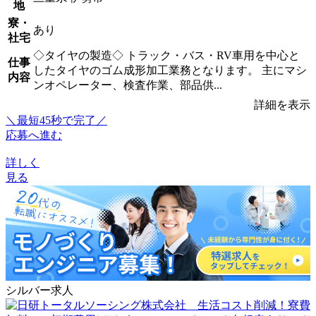
地
寮・
あり
社宅
◇タイヤの製造◇ トラック・バス・RV車用を中心と
仕事
したタイヤのゴム成形加工業務となります。 主にマシ
内容
ンオペレーター、検査作業、部品供...
詳細を表示
＼最短45秒で完了／
応募へ進む
詳しく
見る
シルバー求人