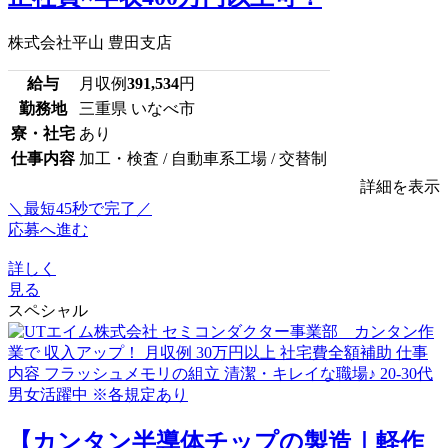
株式会社平山 豊田支店
給与
月収例
391,534
円
勤務地
三重県 いなべ市
寮・社宅
あり
仕事内容
加工・検査 / 自動車系工場 / 交替制
詳細を表示
＼最短45秒で完了／
応募へ進む
詳しく
見る
スペシャル
【カンタン半導体チップの製造｜軽作