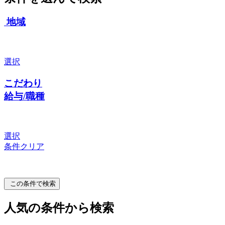
地域
選択
こだわり
給与/職種
選択
条件クリア
この条件で検索
人気の条件から検索