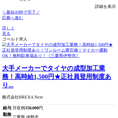
詳細を表示
＼最短45秒で完了／
応募へ進む
詳しく
見る
ゴールド求人
大手メーカーでタイヤの成型加工業
務！高時給1,500円★正社員登用制度あ
り...
株式会社BREXA Next
給与
月収例
350,000
円
勤務
三重県 伊勢市