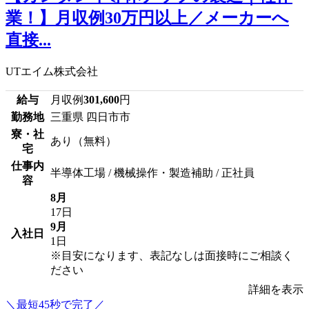
業！】月収例30万円以上／メーカーへ
直接...
UTエイム株式会社
給与
月収例
301,600
円
勤務地
三重県 四日市市
寮・社
あり（無料）
宅
仕事内
半導体工場 / 機械操作・製造補助 / 正社員
容
8月
17日
9月
入社日
1日
※目安になります、表記なしは面接時にご相談く
ださい
詳細を表示
＼最短45秒で完了／