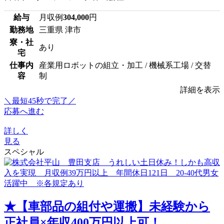
給与
月収例
304,000
円
勤務地
三重県 津市
寮・社
あり
宅
仕事内
産業用ロボットの組立・加工 / 機械系工場 / 交替
容
制
詳細を表示
＼最短45秒で完了／
応募へ進む
詳しく
見る
スペシャル
★【車部品の組付や運搬】未経験から
正社員×年収400万円以上可！