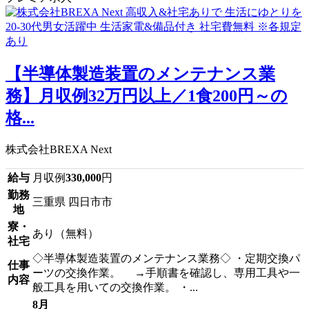
【半導体製造装置のメンテナンス業
務】月収例32万円以上／1食200円～の
格...
株式会社BREXA Next
給与
月収例
330,000
円
勤務
三重県 四日市市
地
寮・
あり（無料）
社宅
◇半導体製造装置のメンテナンス業務◇ ・定期交換パ
仕事
ーツの交換作業。 →手順書を確認し、専用工具や一
内容
般工具を用いての交換作業。 ・...
8月