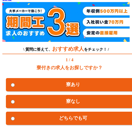
おすすめ求人
\ 質問に答えて、
をチェック！ /
1 / 4
寮付きの求人をお探しですか？
寮あり
寮なし
どちらでも可