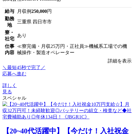
給与
月収例
250,000
円
勤務
三重県 四日市市
地
寮・
あり
社宅
仕事
≪寮完備・月収25万円・正社員≫機械系工場での機
内容
械操作・製造オペレーター
詳細を表示
＼最短45秒で完了／
応募へ進む
詳しく
見る
スペシャル
【20~40代活躍中】【今だけ！入社祝金