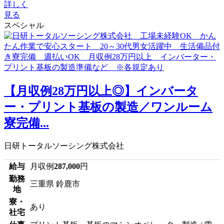
詳しく
見る
スペシャル
【月収例28万円以上◎】インバータ
ー・プリント基板の製造／ワンルーム
寮完備...
日研トータルソーシング株式会社
給与
月収例
287,000
円
勤務
三重県 鈴鹿市
地
寮・
あり
社宅