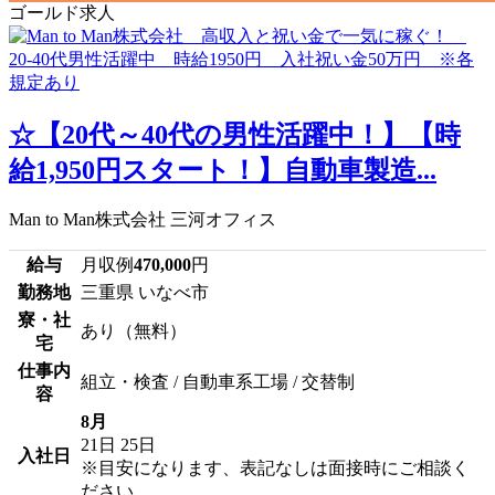
ゴールド求人
☆【20代～40代の男性活躍中！】【時
給1,950円スタート！】自動車製造...
Man to Man株式会社 三河オフィス
給与
月収例
470,000
円
勤務地
三重県 いなべ市
寮・社
あり（無料）
宅
仕事内
組立・検査 / 自動車系工場 / 交替制
容
8月
21日
25日
入社日
※目安になります、表記なしは面接時にご相談く
ださい