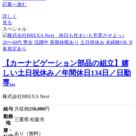
応募へ進む
詳しく
見る
スペシャル
【カーナビゲーション部品の組立】嬉
しい土日祝休み／年間休日134日／日勤
専...
株式会社BREXA Next
給与
月収例
250,000
円
勤務
三重県 松阪市
地
寮・
あり（無料）