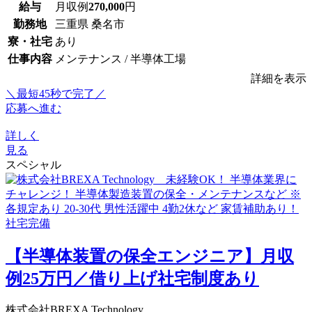
給与
月収例
270,000
円
勤務地
三重県 桑名市
寮・社宅
あり
仕事内容
メンテナンス / 半導体工場
詳細を表示
＼最短45秒で完了／
応募へ進む
詳しく
見る
スペシャル
【半導体装置の保全エンジニア】月収
例25万円／借り上げ社宅制度あり
株式会社BREXA Technology