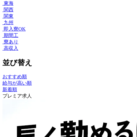
東海
関西
関東
九州
即入寮OK
期間工
寮あり
高収入
並び替え
おすすめ順
給与が高い順
新着順
プレミア求人