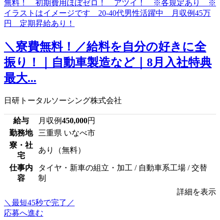
＼寮費無料！／給料を自分の好きに全
振り！｜自動車製造など｜8月入社特典
最大...
日研トータルソーシング株式会社
給与
月収例
450,000
円
勤務地
三重県 いなべ市
寮・社
あり（無料）
宅
仕事内
タイヤ・新車の組立・加工 / 自動車系工場 / 交替
容
制
詳細を表示
＼最短45秒で完了／
応募へ進む