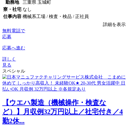
勤務地
三重県 玉城町
寮・社宅
なし
仕事内容
機械系工場 / 検査・検品 / 正社員
詳細を表示
無料電話で
応募
応募へ進む
詳しく
見る
スペシャル
【ウエハ製造（機械操作・検査な
ど）】月収例32万円以上／社宅付き／4
勤2休...