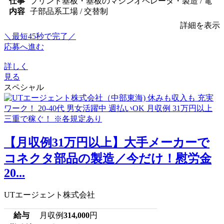
仕事
プリント基板・基板のマシンオペレータ・製造 / 電
内容
子部品系工場 / 交替制
詳細を表示
＼最短45秒で完了／
応募へ進む
詳しく
見る
スペシャル
【月収例31万円以上】大手メーカーで
コネクタ部品の製造／今だけ！慰労金
20...
UTエージェント株式会社
給与
月収例
314,000
円