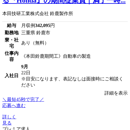
る『Honda』の期間従業員｜満了一時...
本田技研工業株式会社 鈴鹿製作所
給与
月収例
342,095
円
勤務地
三重県 鈴鹿市
寮・社
あり（無料）
宅
仕事内
《本田鈴鹿期間工》自動車の製造
容
9月
22日
入社日
※目安になります、表記なしは面接時にご相談く
ださい
詳細を表示
＼最短45秒で完了／
応募へ進む
詳しく
見る
プレミア求人