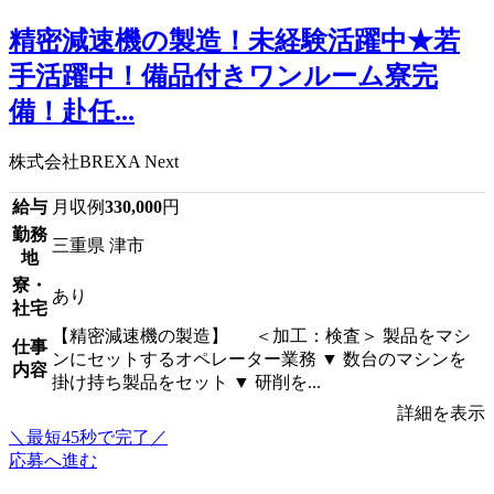
精密減速機の製造！未経験活躍中★若
手活躍中！備品付きワンルーム寮完
備！赴任...
株式会社BREXA Next
給与
月収例
330,000
円
勤務
三重県 津市
地
寮・
あり
社宅
【精密減速機の製造】 ＜加工：検査＞ 製品をマシ
仕事
ンにセットするオペレーター業務 ▼ 数台のマシンを
内容
掛け持ち製品をセット ▼ 研削を...
詳細を表示
＼最短45秒で完了／
応募へ進む