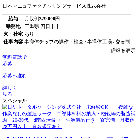
日本マニュファクチャリングサービス株式会社
給与
月収例
329,000
円
勤務地
三重県 四日市市
寮・社宅
あり
仕事内容
半導体チップの操作・検査 / 半導体工場 / 交替制
詳細を表示
無料電話で
応募
応募へ進む
詳しく
見る
スペシャル