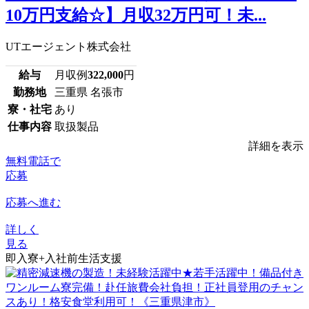
10万円支給☆】月収32万円可！未...
UTエージェント株式会社
給与
月収例
322,000
円
勤務地
三重県 名張市
寮・社宅
あり
仕事内容
取扱製品
詳細を表示
無料電話で
応募
応募へ進む
詳しく
見る
即入寮+入社前生活支援