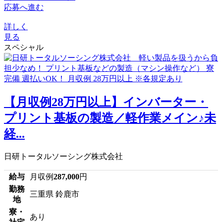
応募へ進む
詳しく
見る
スペシャル
【月収例28万円以上】インバーター・
プリント基板の製造／軽作業メイン♪未
経...
日研トータルソーシング株式会社
給与
月収例
287,000
円
勤務
三重県 鈴鹿市
地
寮・
あり