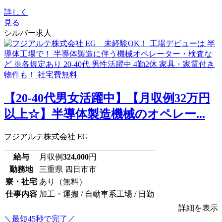
詳しく
見る
シルバー求人
【20-40代男女活躍中】【月収例32万円
以上☆】半導体製造機械のオペレー...
フジアルテ株式会社 EG
給与
月収例
324,000
円
勤務地
三重県 四日市市
寮・社宅
あり（無料）
仕事内容
加工・運搬 / 自動車系工場 / 日勤
詳細を表示
＼最短45秒で完了／