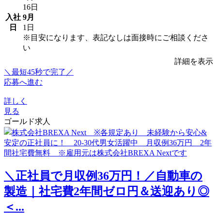
16日
入社
9月
日
1日
※目安になります、表記なしは面接時にご相談くださ
い
詳細を表示
＼最短45秒で完了／
応募へ進む
詳しく
見る
ゴールド求人
＼正社員で月収例36万円！／自動車の
製造｜社宅費2年間ゼロ円＆送迎あり◎
＜...