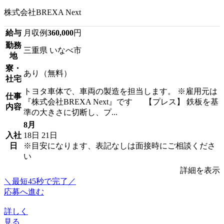
株式会社BREXA Next
給与
月収例
360,000
円
勤務
三重県 いなべ市
地
寮・
あり（無料）
社宅
トヨタ車体で、車両の製造を担当します。 ※雇用元は
仕事
『株式会社BREXA Next』です 【プレス】 鉄板を基
内容
準の大きさに切断し、プ...
8月
入社
18日
21日
日
※目安になります、表記なしは面接時にご相談くださ
い
詳細を表示
＼最短45秒で完了／
応募へ進む
詳しく
見る