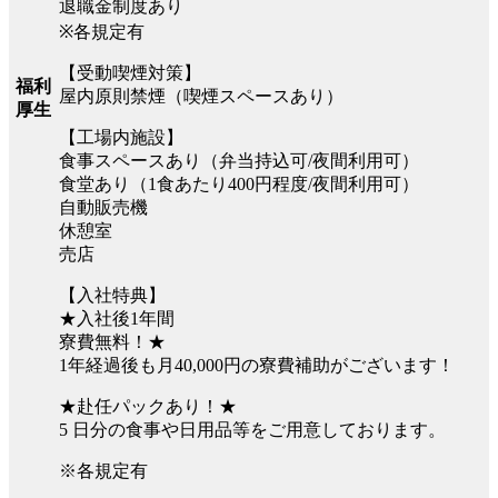
退職金制度あり
※各規定有
【受動喫煙対策】
福利
屋内原則禁煙（喫煙スペースあり）
厚生
【工場内施設】
食事スペースあり（弁当持込可/夜間利用可）
食堂あり（1食あたり400円程度/夜間利用可）
自動販売機
休憩室
売店
【入社特典】
★入社後1年間
寮費無料！★
1年経過後も月40,000円の寮費補助がございます！
★赴任パックあり！★
5 日分の食事や日用品等をご用意しております。
※各規定有