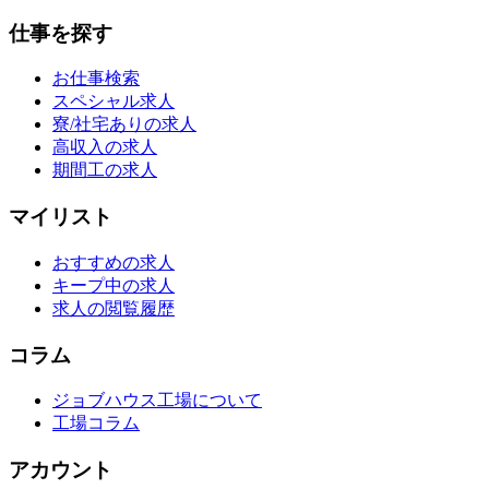
仕事を探す
お仕事検索
スペシャル求人
寮/社宅ありの求人
高収入の求人
期間工の求人
マイリスト
おすすめの求人
キープ中の求人
求人の閲覧履歴
コラム
ジョブハウス工場について
工場コラム
アカウント