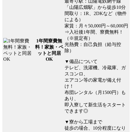
最寄り駅：山陽電鉄網干線
「山陽広畑駅」から徒歩10分
間取り：1R、2DKなど（物件
による）
家賃：月々50,000円～60,000円
⇒入社後1年間、寮費無料！
（※規定有）
1年間寮費無
光熱費：自己負担（給与控
料！家族・ペ
除）
ットと同居
OK
▼備品について
テレビ、洗濯機、冷蔵庫、ガ
スコンロ、
エアコン等の家電が備え付
け！
布団レンタル（月1500円）も
あり、
即入寮して新生活をスタート
できます◎
▼寮から工場まで
徒歩の場合、10分程度になり