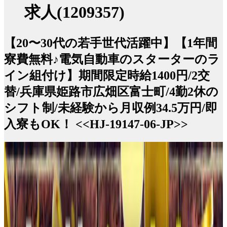
求人(1209357)
【20〜30代の若手世代活躍中】【1年間
寮費無料♪電気自動車のスターターのラ
イン組付け】期間限定時給1400円/2交
替/兵庫県姫路市広畑区富士町/4勤2休の
シフト制/未経験から月収例34.5万円/即
入寮もOK！ <<HJ-19147-06-JP>>