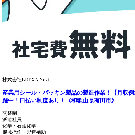
株式会社BREXA Next
産業用シール・パッキン製品の製造作業！【月収例3
躍中！日払い制度あり！《和歌山県有田市》
交替制
派遣社員
化学・石油化学
機械操作・製造補助