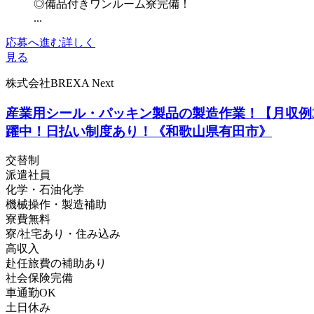
◎備品付きワンルーム寮完備！
...
応募へ進む
詳しく
見る
株式会社BREXA Next
産業用シール・パッキン製品の製造作業！【月収例3
躍中！日払い制度あり！《和歌山県有田市》
交替制
派遣社員
化学・石油化学
機械操作・製造補助
寮費無料
寮/社宅あり・住み込み
高収入
赴任旅費の補助あり
社会保険完備
車通勤OK
土日休み