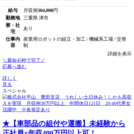
給与
月収例
304,000
円
勤務地
三重県 津市
寮・社
あり
宅
仕事内
産業用ロボットの組立・加工 / 機械系工場 / 交替
容
制
詳細を表示
＼最短45秒で完了／
応募へ進む
詳しく
見る
スペシャル
★【車部品の組付や運搬】未経験から
正社員×年収400万円以上可！