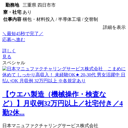
勤務地
三重県 四日市市
寮・社宅
あり
仕事内容
梱包・材料投入 / 半導体工場 / 交替制
詳細を表示
＼最短45秒で完了／
応募へ進む
詳しく
見る
スペシャル
【ウエハ製造（機械操作・検査な
ど）】月収例32万円以上／社宅付き／4
勤2休...
日本マニュファクチャリングサービス株式会社