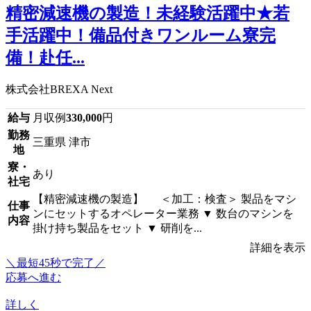
精密減速機の製造！未経験活躍中★若
手活躍中！備品付きワンルーム寮完
備！赴任...
株式会社BREXA Next
給与
月収例
330,000
円
勤務
三重県 津市
地
寮・
あり
社宅
【精密減速機の製造】 ＜加工：検査＞ 製品をマシ
仕事
ンにセットするオペレーター業務 ▼ 数台のマシンを
内容
掛け持ち製品をセット ▼ 研削を...
詳細を表示
＼最短45秒で完了／
応募へ進む
詳しく