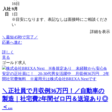
16日
入社
9月
日
1日
※目安になります、表記なしは面接時にご相談くださ
い
詳細を表示
＼最短45秒で完了／
応募へ進む
詳しく
見る
ゴールド求人
＼正社員で月収例36万円！／自動車の
製造｜社宅費2年間ゼロ円＆送迎あり◎
＜...