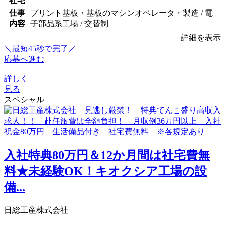
社宅
仕事
プリント基板・基板のマシンオペレータ・製造 / 電
内容
子部品系工場 / 交替制
詳細を表示
＼最短45秒で完了／
応募へ進む
詳しく
見る
スペシャル
入社特典80万円＆12か月間は社宅費無
料★未経験OK！キオクシア工場の設
備...
日総工産株式会社