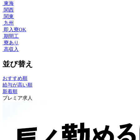
東海
関西
関東
九州
即入寮OK
期間工
寮あり
高収入
並び替え
おすすめ順
給与が高い順
新着順
プレミア求人