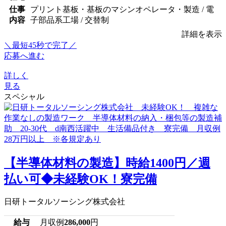
仕事
プリント基板・基板のマシンオペレータ・製造 / 電
内容
子部品系工場 / 交替制
詳細を表示
＼最短45秒で完了／
応募へ進む
詳しく
見る
スペシャル
【半導体材料の製造】時給1400円／週
払い可◆未経験OK！寮完備
日研トータルソーシング株式会社
給与
月収例
286,000
円