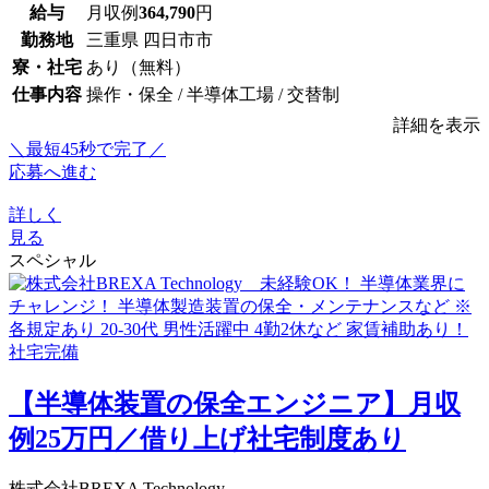
給与
月収例
364,790
円
勤務地
三重県 四日市市
寮・社宅
あり（無料）
仕事内容
操作・保全 / 半導体工場 / 交替制
詳細を表示
＼最短45秒で完了／
応募へ進む
詳しく
見る
スペシャル
【半導体装置の保全エンジニア】月収
例25万円／借り上げ社宅制度あり
株式会社BREXA Technology