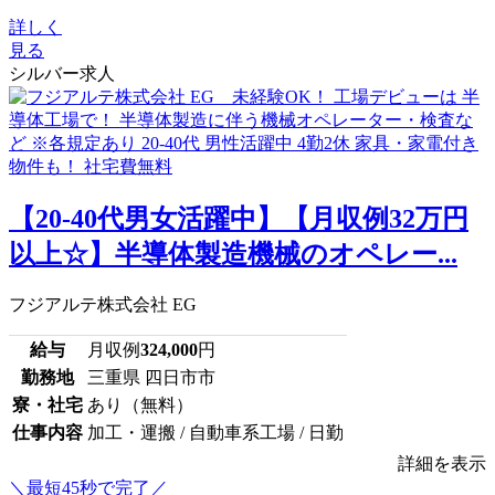
詳しく
見る
シルバー求人
【20-40代男女活躍中】【月収例32万円
以上☆】半導体製造機械のオペレー...
フジアルテ株式会社 EG
給与
月収例
324,000
円
勤務地
三重県 四日市市
寮・社宅
あり（無料）
仕事内容
加工・運搬 / 自動車系工場 / 日勤
詳細を表示
＼最短45秒で完了／