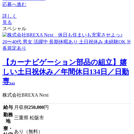
応募へ進む
詳しく
見る
スペシャル
【カーナビゲーション部品の組立】嬉
しい土日祝休み／年間休日134日／日勤
専...
株式会社BREXA Next
給与
月収例
250,000
円
勤務
三重県 松阪市
地
寮・
あり（無料）