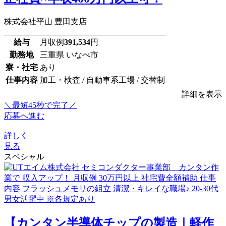
株式会社平山 豊田支店
給与
月収例
391,534
円
勤務地
三重県 いなべ市
寮・社宅
あり
仕事内容
加工・検査 / 自動車系工場 / 交替制
詳細を表示
＼最短45秒で完了／
応募へ進む
詳しく
見る
スペシャル
【カンタン半導体チップの製造｜軽作