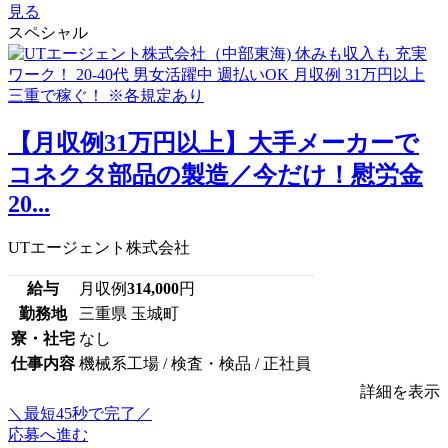
見る
スペシャル
【月収例31万円以上】大手メーカーで
コネクタ部品の製造／今だけ！慰労金
20...
UTエージェント株式会社
給与
月収例
314,000
円
勤務地
三重県 玉城町
寮・社宅
なし
仕事内容
機械系工場 / 検査・検品 / 正社員
詳細を表示
＼最短45秒で完了／
応募へ進む