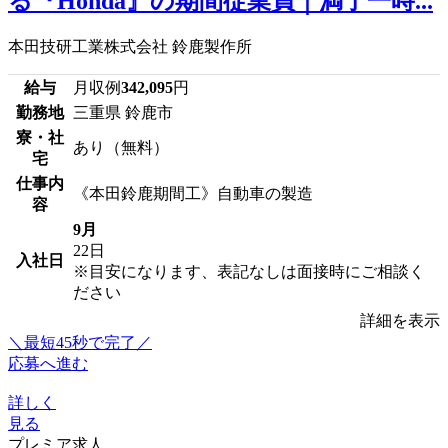
る『Honda』の期間従業員｜満了一時...
本田技研工業株式会社 鈴鹿製作所
給与
月収例
342,095
円
勤務地
三重県 鈴鹿市
寮・社
あり（無料）
宅
仕事内
《本田鈴鹿期間工》自動車の製造
容
9月
22日
入社日
※目安になります、表記なしは面接時にご相談く
ださい
詳細を表示
＼最短45秒で完了／
応募へ進む
詳しく
見る
プレミア求人