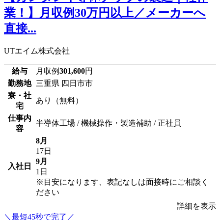
業！】月収例30万円以上／メーカーへ
直接...
UTエイム株式会社
給与
月収例
301,600
円
勤務地
三重県 四日市市
寮・社
あり（無料）
宅
仕事内
半導体工場 / 機械操作・製造補助 / 正社員
容
8月
17日
9月
入社日
1日
※目安になります、表記なしは面接時にご相談く
ださい
詳細を表示
＼最短45秒で完了／