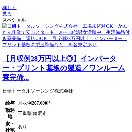
詳しく
見る
スペシャル
【月収例28万円以上◎】インバータ
ー・プリント基板の製造／ワンルーム
寮完備...
日研トータルソーシング株式会社
給与
月収例
287,000
円
勤務
三重県 鈴鹿市
地
寮・
あり
社宅