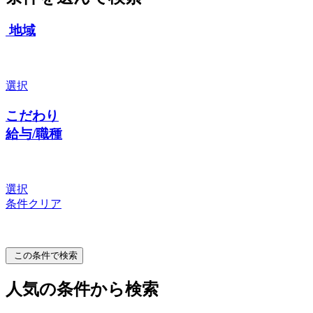
地域
選択
こだわり
給与/職種
選択
条件クリア
この条件で検索
人気の条件から検索