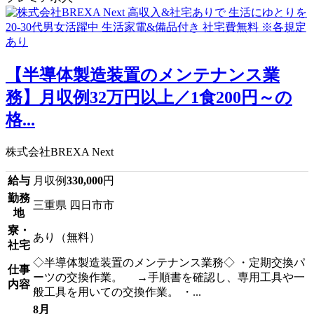
【半導体製造装置のメンテナンス業
務】月収例32万円以上／1食200円～の
格...
株式会社BREXA Next
給与
月収例
330,000
円
勤務
三重県 四日市市
地
寮・
あり（無料）
社宅
◇半導体製造装置のメンテナンス業務◇ ・定期交換パ
仕事
ーツの交換作業。 →手順書を確認し、専用工具や一
内容
般工具を用いての交換作業。 ・...
8月