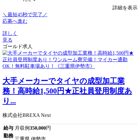
詳細を表示
＼最短45秒で完了／
応募へ進む
詳しく
見る
ゴールド求人
大手メーカーでタイヤの成型加工業
務！高時給1,500円★正社員登用制度あ
り...
株式会社BREXA Next
給与
月収例
350,000
円
勤務
三重県 伊勢市