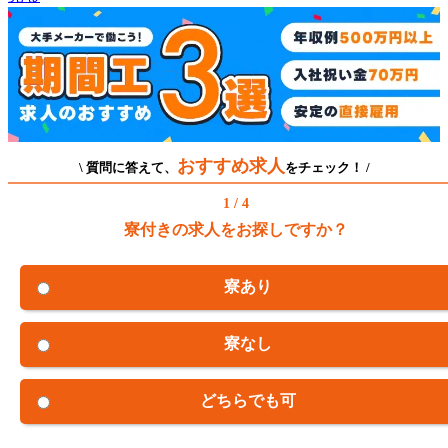
おすすめ求人
\ 質問に答えて、
をチェック！ /
1 / 4
寮付きの求人をお探しですか？
寮あり
寮なし
どちらでも可