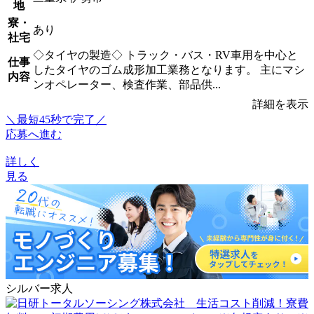
地
寮・
あり
社宅
◇タイヤの製造◇ トラック・バス・RV車用を中心と
仕事
したタイヤのゴム成形加工業務となります。 主にマシ
内容
ンオペレーター、検査作業、部品供...
詳細を表示
＼最短45秒で完了／
応募へ進む
詳しく
見る
シルバー求人