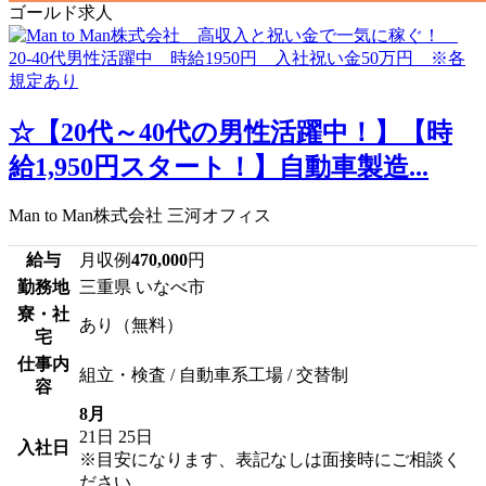
ゴールド求人
☆【20代～40代の男性活躍中！】【時
給1,950円スタート！】自動車製造...
Man to Man株式会社 三河オフィス
給与
月収例
470,000
円
勤務地
三重県 いなべ市
寮・社
あり（無料）
宅
仕事内
組立・検査 / 自動車系工場 / 交替制
容
8月
21日
25日
入社日
※目安になります、表記なしは面接時にご相談く
ださい