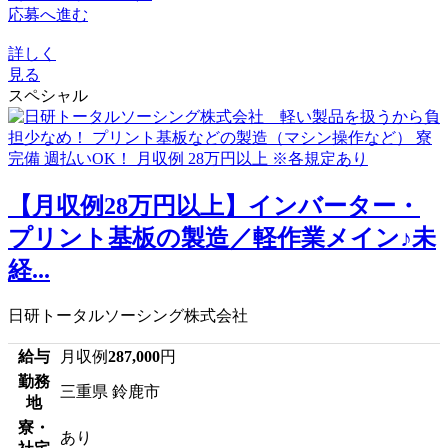
応募へ進む
詳しく
見る
スペシャル
【月収例28万円以上】インバーター・
プリント基板の製造／軽作業メイン♪未
経...
日研トータルソーシング株式会社
給与
月収例
287,000
円
勤務
三重県 鈴鹿市
地
寮・
あり