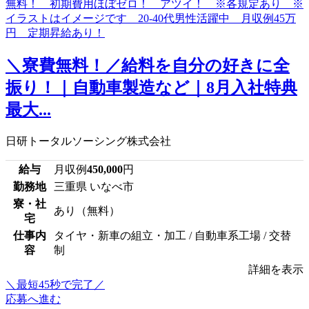
＼寮費無料！／給料を自分の好きに全
振り！｜自動車製造など｜8月入社特典
最大...
日研トータルソーシング株式会社
給与
月収例
450,000
円
勤務地
三重県 いなべ市
寮・社
あり（無料）
宅
仕事内
タイヤ・新車の組立・加工 / 自動車系工場 / 交替
容
制
詳細を表示
＼最短45秒で完了／
応募へ進む