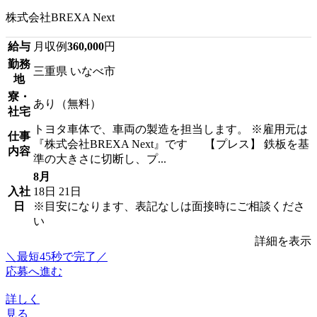
株式会社BREXA Next
給与
月収例
360,000
円
勤務
三重県 いなべ市
地
寮・
あり（無料）
社宅
トヨタ車体で、車両の製造を担当します。 ※雇用元は
仕事
『株式会社BREXA Next』です 【プレス】 鉄板を基
内容
準の大きさに切断し、プ...
8月
入社
18日
21日
日
※目安になります、表記なしは面接時にご相談くださ
い
詳細を表示
＼最短45秒で完了／
応募へ進む
詳しく
見る