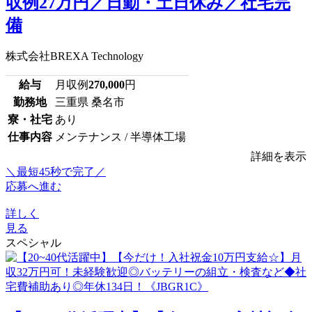
収例27万円／日勤・土日休み／社宅完
備
株式会社BREXA Technology
給与
月収例
270,000
円
勤務地
三重県 桑名市
寮・社宅
あり
仕事内容
メンテナンス / 半導体工場
詳細を表示
＼最短45秒で完了／
応募へ進む
詳しく
見る
スペシャル