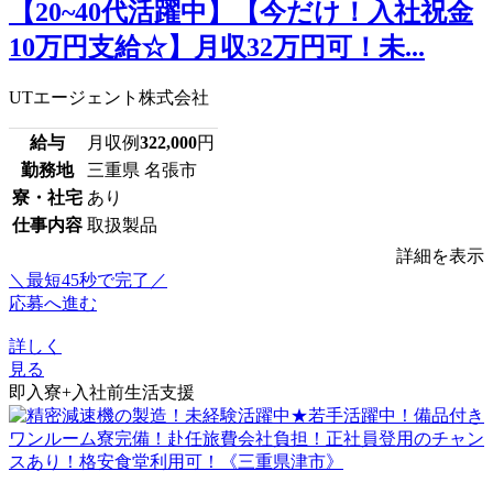
【20~40代活躍中】【今だけ！入社祝金
10万円支給☆】月収32万円可！未...
UTエージェント株式会社
給与
月収例
322,000
円
勤務地
三重県 名張市
寮・社宅
あり
仕事内容
取扱製品
詳細を表示
＼最短45秒で完了／
応募へ進む
詳しく
見る
即入寮+入社前生活支援