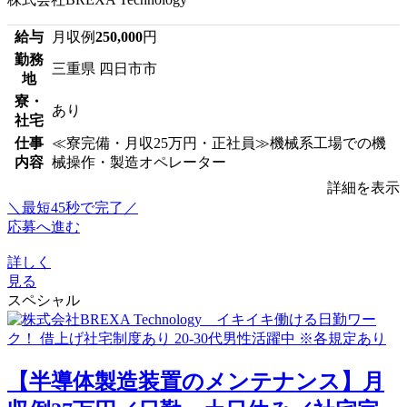
給与
月収例
250,000
円
勤務
三重県 四日市市
地
寮・
あり
社宅
仕事
≪寮完備・月収25万円・正社員≫機械系工場での機
内容
械操作・製造オペレーター
詳細を表示
＼最短45秒で完了／
応募へ進む
詳しく
見る
スペシャル
【半導体製造装置のメンテナンス】月