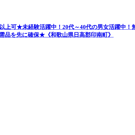
以上可★未経験活躍中！20代～40代の男女活躍中
需品を先に確保★《和歌山県日高郡印南町》