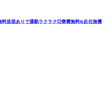
！無料送迎ありで通勤ラクラク◎寮費無料&赴任旅費