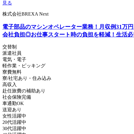
見る
株式会社BREXA Next
電子部品のマシンオペレーター業務！月収例31万円
会社負担◎お仕事スタート時の負担を軽減！生活必
交替制
派遣社員
電気・電子
軽作業・ピッキング
寮費無料
寮/社宅あり・住み込み
高収入
赴任旅費の補助あり
社会保険完備
車通勤OK
送迎あり
女性活躍中
20代活躍中
30代活躍中