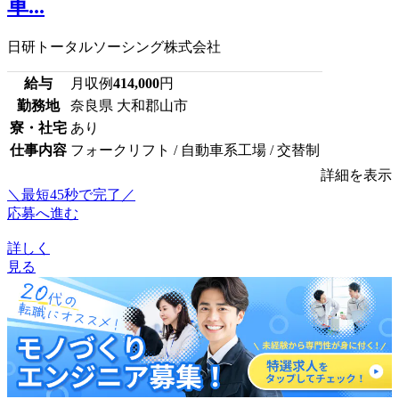
車...
日研トータルソーシング株式会社
給与
月収例
414,000
円
勤務地
奈良県 大和郡山市
寮・社宅
あり
仕事内容
フォークリフト / 自動車系工場 / 交替制
詳細を表示
＼最短45秒で完了／
応募へ進む
詳しく
見る