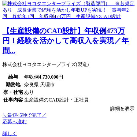
【生産設備のCAD設計】年収例473万
円！経験を活かして高収入を実現／年
間...
株式会社ヨコタエンタープライズ(製造)
給与
年収例
4,730,000
円
勤務地
奈良県 天理市
寮・社宅
あり
仕事内容
生産設備のCAD設計・正社員
詳細を表示
＼最短45秒で完了／
応募へ進む
詳しく