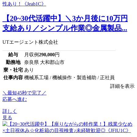
【20~30代活躍中】＼3か月後に10万円
支給あり／シンプル作業◎金属製品...
UTエージェント株式会社
給与
月収例
290,000
円
勤務地
奈良県 大和郡山市
寮・社宅
あり
仕事内容
機械系工場 / 機械操作・製造補助 / 正社員
詳細を表示
＼最短45秒で完了／
応募へ進む
詳しく
見る