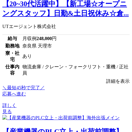
【20~30代活躍中】【新工場☆オープニ
ングスタッフ】日勤&土日祝休み☆倉...
UTエージェント株式会社
給与
月収例
248,000
円
勤務地
奈良県 天理市
寮・社
あり
宅
仕事内
物流倉庫 / クレーン・フォークリフト・重機 / 正社
容
員
詳細を表示
＼最短45秒で完了／
応募へ進む
詳しく
見る
【産業機器のPLC立上・出荷前調整】