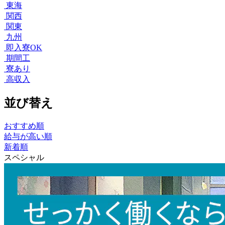
東海
関西
関東
九州
即入寮OK
期間工
寮あり
高収入
並び替え
おすすめ順
給与が高い順
新着順
スペシャル