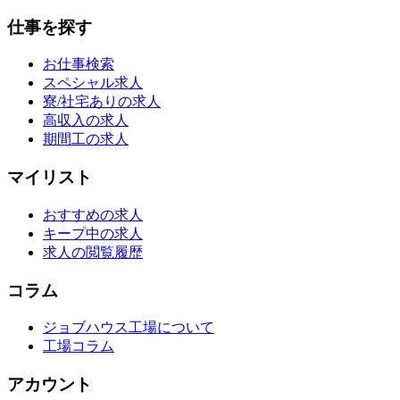
仕事を探す
お仕事検索
スペシャル求人
寮/社宅ありの求人
高収入の求人
期間工の求人
マイリスト
おすすめの求人
キープ中の求人
求人の閲覧履歴
コラム
ジョブハウス工場について
工場コラム
アカウント