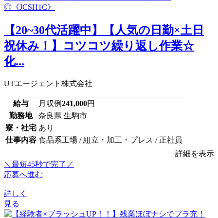
【20~30代活躍中】【人気の日勤×土日
祝休み！】コツコツ繰り返し作業☆
化...
UTエージェント株式会社
給与
月収例
241,000
円
勤務地
奈良県 生駒市
寮・社宅
あり
仕事内容
食品系工場 / 組立・加工・プレス / 正社員
詳細を表示
＼最短45秒で完了／
応募へ進む
詳しく
見る