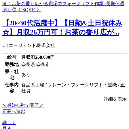
【20~30代活躍中】【日勤&土日祝休み
☆】月収26万円可！お茶の香り広が...
UTエージェント株式会社
給与
月収例
268,000
円
勤務地
奈良県 奈良市
寮・社
あり
宅
仕事内
食品系工場 / クレーン・フォークリフト・重機 / 正
容
社員
詳細を表示
＼最短45秒で完了／
応募へ進む
詳しく
見る