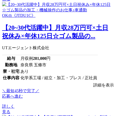
【20~30代活躍中】月収28万円可×土日
祝休み×年休125日☆ゴム製品の...
UTエージェント株式会社
給与
月収例
281,000
円
勤務地
奈良県 五條市
寮・社宅
あり
仕事内容
化学系工場 / 組立・加工・プレス / 正社員
詳細を表示
＼最短45秒で完了／
応募へ進む
詳しく
見る