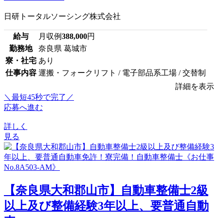
日研トータルソーシング株式会社
給与
月収例
388,000
円
勤務地
奈良県 葛城市
寮・社宅
あり
仕事内容
運搬・フォークリフト / 電子部品系工場 / 交替制
詳細を表示
＼最短45秒で完了／
応募へ進む
詳しく
見る
【奈良県大和郡山市】自動車整備士2級
以上及び整備経験3年以上、要普通自動