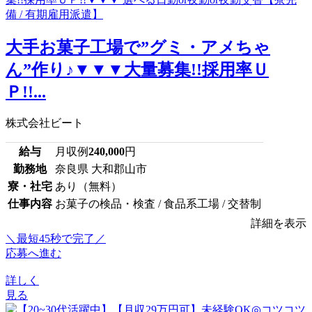
大手お菓子工場で”グミ・アメちゃ
ん”作り♪▼▼▼大量募集!!採用率Ｕ
Ｐ!!...
株式会社ビート
給与
月収例
240,000
円
勤務地
奈良県 大和郡山市
寮・社宅
あり（無料）
仕事内容
お菓子の検品・検査 / 食品系工場 / 交替制
詳細を表示
＼最短45秒で完了／
応募へ進む
詳しく
見る