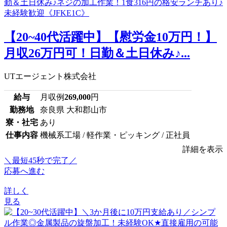
【20~40代活躍中】【慰労金10万円！】
月収26万円可！日勤＆土日休み♪...
UTエージェント株式会社
給与
月収例
269,000
円
勤務地
奈良県 大和郡山市
寮・社宅
あり
仕事内容
機械系工場 / 軽作業・ピッキング / 正社員
詳細を表示
＼最短45秒で完了／
応募へ進む
詳しく
見る