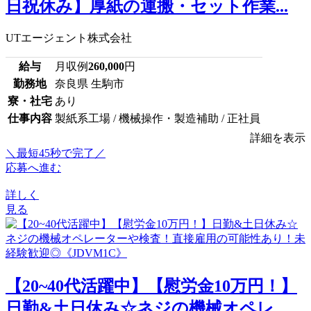
日祝休み】厚紙の運搬・セット作業...
UTエージェント株式会社
給与
月収例
260,000
円
勤務地
奈良県 生駒市
寮・社宅
あり
仕事内容
製紙系工場 / 機械操作・製造補助 / 正社員
詳細を表示
＼最短45秒で完了／
応募へ進む
詳しく
見る
【20~40代活躍中】【慰労金10万円！】
日勤&土日休み☆ネジの機械オペレ...