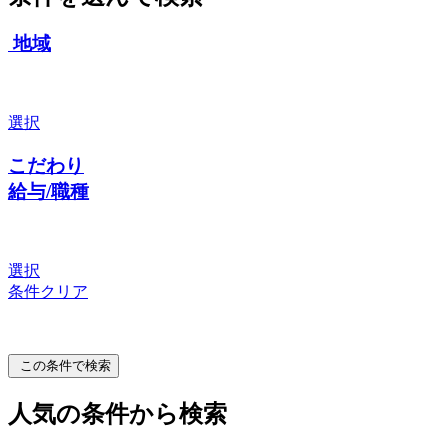
地域
選択
こだわり
給与/職種
選択
条件クリア
この条件で検索
人気の条件から検索