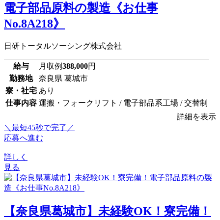
電子部品原料の製造《お仕事
No.8A218》
日研トータルソーシング株式会社
給与
月収例
388,000
円
勤務地
奈良県 葛城市
寮・社宅
あり
仕事内容
運搬・フォークリフト / 電子部品系工場 / 交替制
詳細を表示
＼最短45秒で完了／
応募へ進む
詳しく
見る
【奈良県葛城市】未経験OK！寮完備！