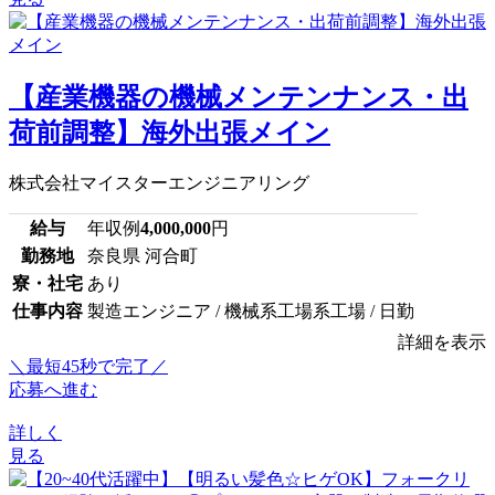
【産業機器の機械メンテンナンス・出
荷前調整】海外出張メイン
株式会社マイスターエンジニアリング
給与
年収例
4,000,000
円
勤務地
奈良県 河合町
寮・社宅
あり
仕事内容
製造エンジニア / 機械系工場系工場 / 日勤
詳細を表示
＼最短45秒で完了／
応募へ進む
詳しく
見る