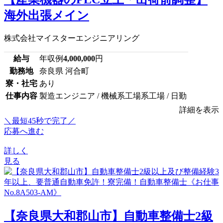
海外出張メイン
株式会社マイスターエンジニアリング
給与
年収例
4,000,000
円
勤務地
奈良県 河合町
寮・社宅
あり
仕事内容
製造エンジニア / 機械系工場系工場 / 日勤
詳細を表示
＼最短45秒で完了／
応募へ進む
詳しく
見る
【奈良県大和郡山市】自動車整備士2級