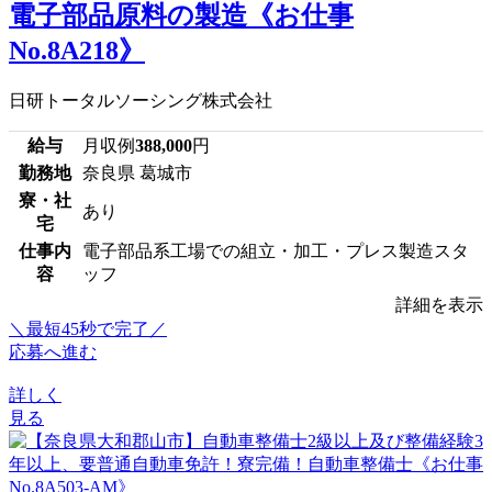
電子部品原料の製造《お仕事
No.8A218》
日研トータルソーシング株式会社
給与
月収例
388,000
円
勤務地
奈良県 葛城市
寮・社
あり
宅
仕事内
電子部品系工場での組立・加工・プレス製造スタ
容
ッフ
詳細を表示
＼最短45秒で完了／
応募へ進む
詳しく
見る