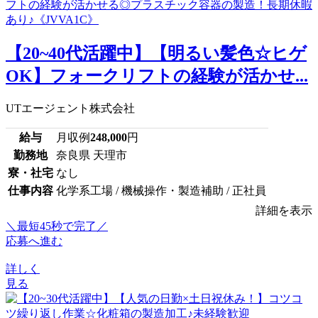
【20~40代活躍中】【明るい髪色☆ヒゲ
OK】フォークリフトの経験が活かせ...
UTエージェント株式会社
給与
月収例
248,000
円
勤務地
奈良県 天理市
寮・社宅
なし
仕事内容
化学系工場 / 機械操作・製造補助 / 正社員
詳細を表示
＼最短45秒で完了／
応募へ進む
詳しく
見る