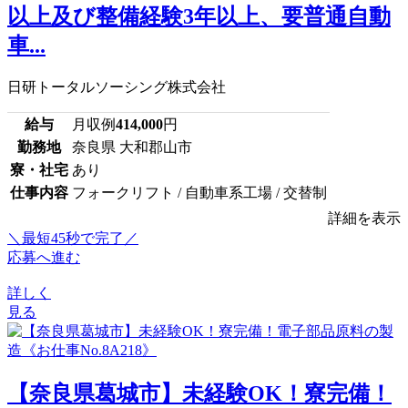
以上及び整備経験3年以上、要普通自動
車...
日研トータルソーシング株式会社
給与
月収例
414,000
円
勤務地
奈良県 大和郡山市
寮・社宅
あり
仕事内容
フォークリフト / 自動車系工場 / 交替制
詳細を表示
＼最短45秒で完了／
応募へ進む
詳しく
見る
【奈良県葛城市】未経験OK！寮完備！