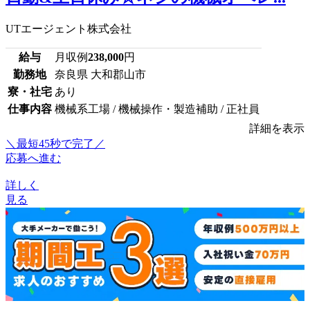
UTエージェント株式会社
給与
月収例
238,000
円
勤務地
奈良県 大和郡山市
寮・社宅
あり
仕事内容
機械系工場 / 機械操作・製造補助 / 正社員
詳細を表示
＼最短45秒で完了／
応募へ進む
詳しく
見る