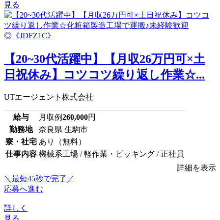
見る
【20~30代活躍中】【月収26万円可×土
日祝休み】コツコツ繰り返し作業☆...
UTエージェント株式会社
給与
月収例
260,000
円
勤務地
奈良県 生駒市
寮・社宅
あり（無料）
仕事内容
機械系工場 / 軽作業・ピッキング / 正社員
詳細を表示
＼最短45秒で完了／
応募へ進む
詳しく
見る