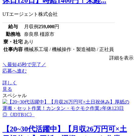
休日120日】時給1400円！未経...
UTエージェント株式会社
給与
月収例
259,000
円
勤務地
奈良県 橿原市
寮・社宅
あり
仕事内容
機械系工場 / 機械操作・製造補助 / 正社員
詳細を表示
＼最短45秒で完了／
応募へ進む
詳しく
見る
スペシャル
【20~30代活躍中】【月収26万円可×土