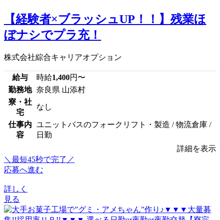
【経験者×ブラッシュUP！！】残業ほ
ぼナシでプラ充！
株式会社綜合キャリアオプション
給与
時給
1,400
円〜
勤務地
奈良県 山添村
寮・社
なし
宅
仕事内
ユニットバスのフォークリフト・製造 / 物流倉庫 /
容
日勤
詳細を表示
＼最短45秒で完了／
応募へ進む
詳しく
見る