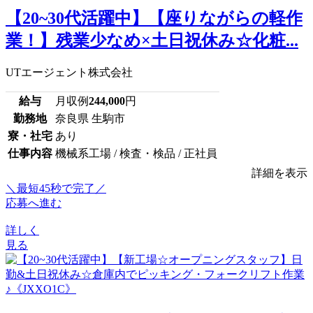
【20~30代活躍中】【座りながらの軽作
業！】残業少なめ×土日祝休み☆化粧...
UTエージェント株式会社
給与
月収例
244,000
円
勤務地
奈良県 生駒市
寮・社宅
あり
仕事内容
機械系工場 / 検査・検品 / 正社員
詳細を表示
＼最短45秒で完了／
応募へ進む
詳しく
見る