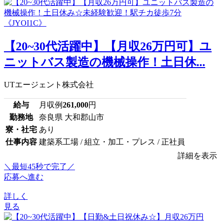
【20~30代活躍中】【月収26万円可】ユ
ニットバス製造の機械操作！土日休...
UTエージェント株式会社
給与
月収例
261,000
円
勤務地
奈良県 大和郡山市
寮・社宅
あり
仕事内容
建築系工場 / 組立・加工・プレス / 正社員
詳細を表示
＼最短45秒で完了／
応募へ進む
詳しく
見る