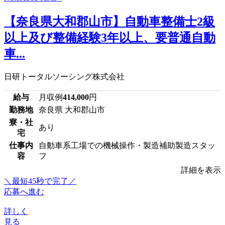
【奈良県大和郡山市】自動車整備士2級
以上及び整備経験3年以上、要普通自動
車...
日研トータルソーシング株式会社
給与
月収例
414,000
円
勤務地
奈良県 大和郡山市
寮・社
あり
宅
仕事内
自動車系工場での機械操作・製造補助製造スタッ
容
フ
詳細を表示
＼最短45秒で完了／
応募へ進む
詳しく
見る