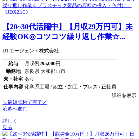
【20~30代活躍中】【月収29万円可】未
経験OK◎コツコツ繰り返し作業☆...
UTエージェント株式会社
給与
月収例
295,000
円
勤務地
奈良県 大和郡山市
寮・社宅
あり
仕事内容
化学系工場 / 組立・加工・プレス / 正社員
詳細を表示
＼最短45秒で完了／
応募へ進む
詳しく
見る