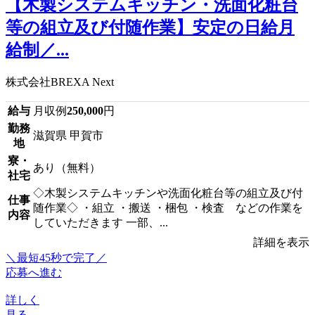
【木製システムキッチン・洗面化粧台
等の組立及び付随作業】安定の日給月
給制／...
株式会社BREXA Next
給与
月収例
250,000
円
勤務
滋賀県 甲賀市
地
寮・
あり（無料）
社宅
◇木製システムキッチンや洗面化粧台等の組立及び付
仕事
随作業◇ ・組立 ・搬送 ・梱包 ・検査 などの作業を
内容
していただきます 一部、...
詳細を表示
＼最短45秒で完了／
応募へ進む
詳しく
見る