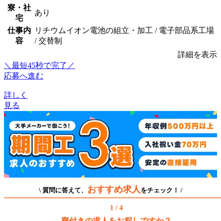
寮・社
あり
宅
仕事内
リチウムイオン電池の組立・加工 / 電子部品系工場
容
/ 交替制
詳細を表示
＼最短45秒で完了／
応募へ進む
詳しく
見る
おすすめ求人
\ 質問に答えて、
をチェック！ /
1 / 4
寮付きの求人をお探しですか？