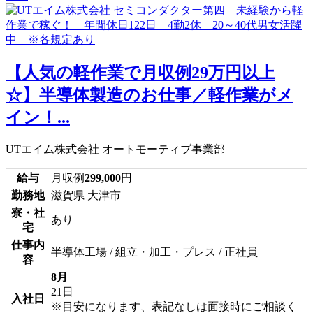
【人気の軽作業で月収例29万円以上
☆】半導体製造のお仕事／軽作業がメ
イン！...
UTエイム株式会社 オートモーティブ事業部
給与
月収例
299,000
円
勤務地
滋賀県 大津市
寮・社
あり
宅
仕事内
半導体工場 / 組立・加工・プレス / 正社員
容
8月
21日
入社日
※目安になります、表記なしは面接時にご相談く