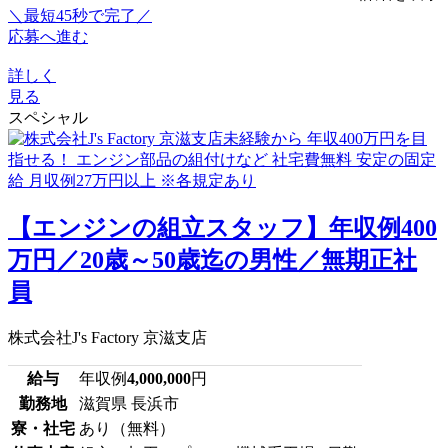
＼最短45秒で完了／
応募へ進む
詳しく
見る
スペシャル
【エンジンの組立スタッフ】年収例400
万円／20歳～50歳迄の男性／無期正社
員
株式会社J's Factory 京滋支店
給与
年収例
4,000,000
円
勤務地
滋賀県 長浜市
寮・社宅
あり（無料）