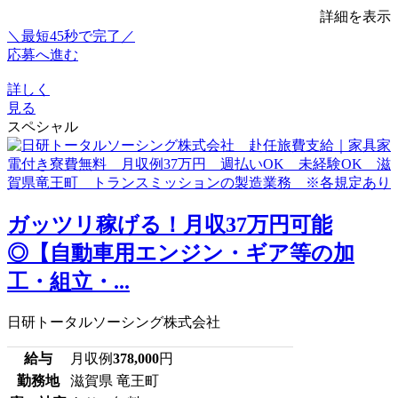
詳細を表示
＼最短45秒で完了／
応募へ進む
詳しく
見る
スペシャル
ガッツリ稼げる！月収37万円可能
◎【自動車用エンジン・ギア等の加
工・組立・...
日研トータルソーシング株式会社
給与
月収例
378,000
円
勤務地
滋賀県 竜王町