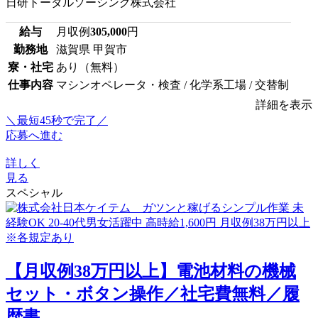
日研トータルソーシング株式会社
給与
月収例
305,000
円
勤務地
滋賀県 甲賀市
寮・社宅
あり（無料）
仕事内容
マシンオペレータ・検査 / 化学系工場 / 交替制
詳細を表示
＼最短45秒で完了／
応募へ進む
詳しく
見る
スペシャル
【月収例38万円以上】電池材料の機械
セット・ボタン操作／社宅費無料／履
歴書...