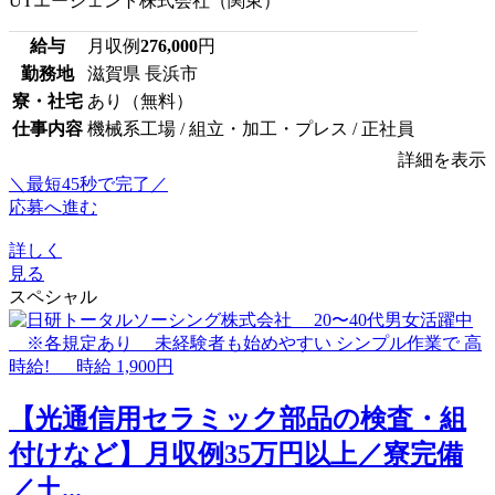
UTエージェント株式会社（関東）
給与
月収例
276,000
円
勤務地
滋賀県 長浜市
寮・社宅
あり（無料）
仕事内容
機械系工場 / 組立・加工・プレス / 正社員
詳細を表示
＼最短45秒で完了／
応募へ進む
詳しく
見る
スペシャル
【光通信用セラミック部品の検査・組
付けなど】月収例35万円以上／寮完備
／土...