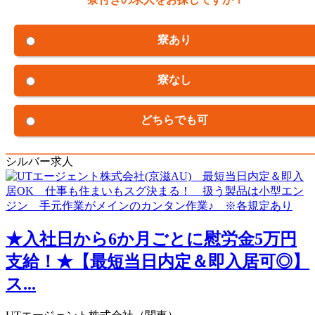
寮あり
寮なし
どちらでも可
シルバー求人
★入社日から6か月ごとに慰労金5万円
支給！★【最短当日内定＆即入居可◎】
ス...