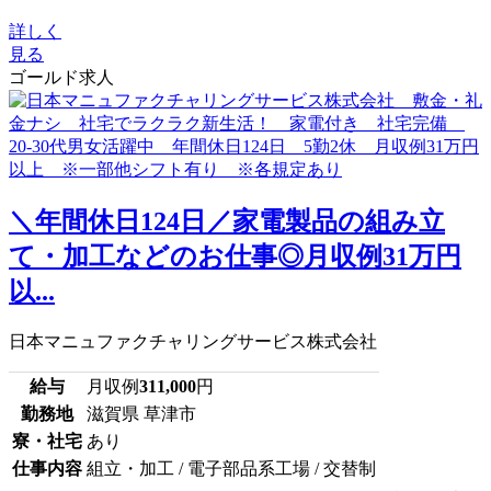
詳しく
見る
ゴールド求人
＼年間休日124日／家電製品の組み立
て・加工などのお仕事◎月収例31万円
以...
日本マニュファクチャリングサービス株式会社
給与
月収例
311,000
円
勤務地
滋賀県 草津市
寮・社宅
あり
仕事内容
組立・加工 / 電子部品系工場 / 交替制