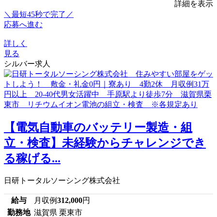
詳細を表示
＼最短45秒で完了／
応募へ進む
詳しく
見る
シルバー求人
【電気自動車のバッテリー製造・組
立・検査】未経験からチャレンジでき
る稼げる...
日研トータルソーシング株式会社
給与
月収例
312,000
円
勤務地
滋賀県 栗東市