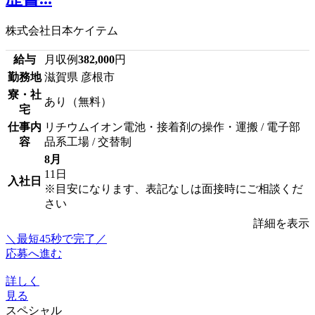
株式会社日本ケイテム
給与
月収例
382,000
円
勤務地
滋賀県 彦根市
寮・社
あり（無料）
宅
仕事内
リチウムイオン電池・接着剤の操作・運搬 / 電子部
容
品系工場 / 交替制
8月
11日
入社日
※目安になります、表記なしは面接時にご相談くだ
さい
詳細を表示
＼最短45秒で完了／
応募へ進む
詳しく
見る
スペシャル