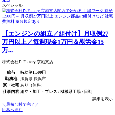
スペシャル
【エンジンの組立／組付け】月収例27
万円以上／毎週現金1万円＆慰労金15
万...
株式会社J's Factory 京滋支店
給与
時給例
1,500
円
勤務地
滋賀県 長浜市
寮・社宅
あり（無料）
仕事内容
組立・加工・プレス / 機械系工場 / 日勤
詳細を表示
＼最短45秒で完了／
応募へ進む