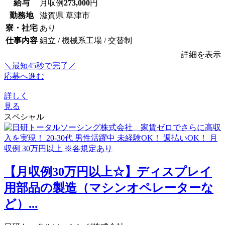
給与
月収例
273,000
円
勤務地
滋賀県 草津市
寮・社宅
あり
仕事内容
組立 / 機械系工場 / 交替制
詳細を表示
＼最短45秒で完了／
応募へ進む
詳しく
見る
スペシャル
【月収例30万円以上☆】ディスプレイ
用部品の製造（マシンオペレーターな
ど）...