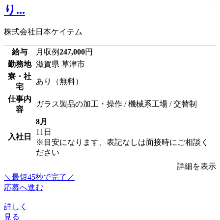
り...
株式会社日本ケイテム
給与
月収例
247,000
円
勤務地
滋賀県 草津市
寮・社
あり（無料）
宅
仕事内
ガラス製品の加工・操作 / 機械系工場 / 交替制
容
8月
11日
入社日
※目安になります、表記なしは面接時にご相談く
ださい
詳細を表示
＼最短45秒で完了／
応募へ進む
詳しく
見る