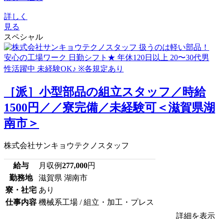
詳しく
見る
スペシャル
［派］小型部品の組立スタッフ／時給
1500円／／寮完備／未経験可＜滋賀県湖
南市＞
株式会社サンキョウテクノスタッフ
給与
月収例
277,000
円
勤務地
滋賀県 湖南市
寮・社宅
あり
仕事内容
機械系工場 / 組立・加工・プレス
詳細を表示