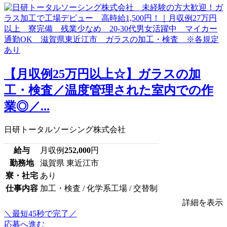
【月収例25万円以上☆】ガラスの加
工・検査／温度管理された室内での作
業◎／...
日研トータルソーシング株式会社
給与
月収例
252,000
円
勤務地
滋賀県 東近江市
寮・社宅
あり
仕事内容
加工・検査 / 化学系工場 / 交替制
詳細を表示
＼最短45秒で完了／
応募へ進む