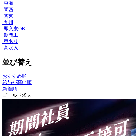
東海
関西
関東
九州
即入寮OK
期間工
寮あり
高収入
並び替え
おすすめ順
給与が高い順
新着順
ゴールド求人