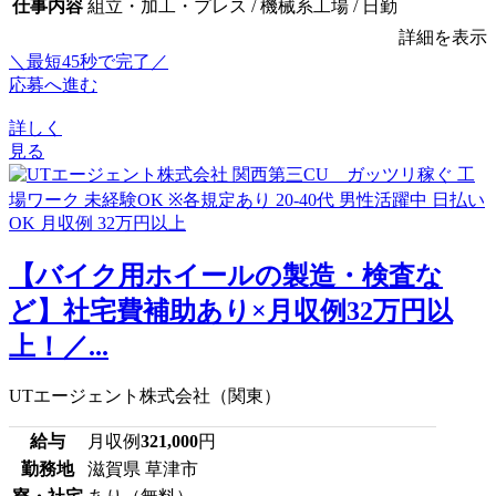
仕事内容
組立・加工・プレス / 機械系工場 / 日勤
詳細を表示
＼最短45秒で完了／
応募へ進む
詳しく
見る
【バイク用ホイールの製造・検査な
ど】社宅費補助あり×月収例32万円以
上！／...
UTエージェント株式会社（関東）
給与
月収例
321,000
円
勤務地
滋賀県 草津市