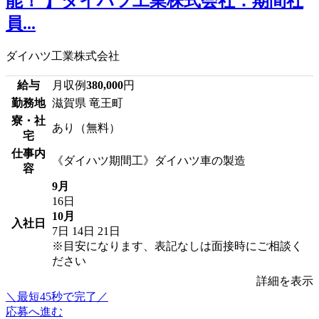
能！ 】ダイハツ工業株式会社：期間社
員...
ダイハツ工業株式会社
給与
月収例
380,000
円
勤務地
滋賀県 竜王町
寮・社
あり（無料）
宅
仕事内
《ダイハツ期間工》ダイハツ車の製造
容
9月
16日
10月
入社日
7日
14日
21日
※目安になります、表記なしは面接時にご相談く
ださい
詳細を表示
＼最短45秒で完了／
応募へ進む