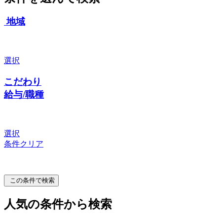
地域
選択
こだわり
給与/職種
選択
条件クリア
この条件で検索
人気の条件から検索