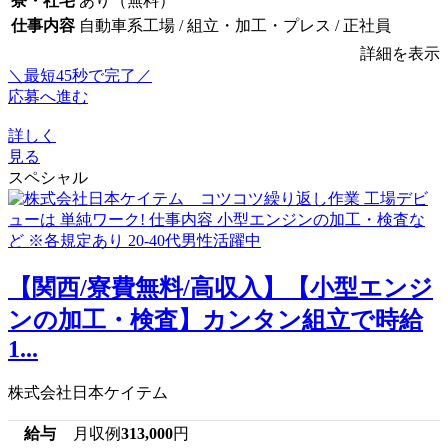
寮・社宅
あり（無料）
仕事内容
自動車系工場 / 組立・加工・プレス / 正社員
詳細を表示
＼最短45秒で完了／
応募へ進む
詳しく
見る
スペシャル
【関西/寮費無料/高収入】【小型エンジ
ンの加工・検査】カンタン組立で時給
1...
株式会社日本ケイテム
給与
月収例
313,000
円