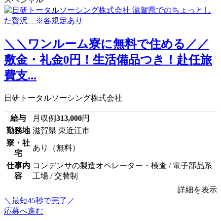
＼＼ワンルーム寮に無料で住める／／
敷金・礼金0円！生活備品つき！赴任旅
費支...
日研トータルソーシング株式会社
給与
月収例
313,000
円
勤務地
滋賀県 東近江市
寮・社
あり（無料）
宅
仕事内
コンデンサの製造オペレーター・検査 / 電子部品系
容
工場 / 交替制
詳細を表示
＼最短45秒で完了／
応募へ進む