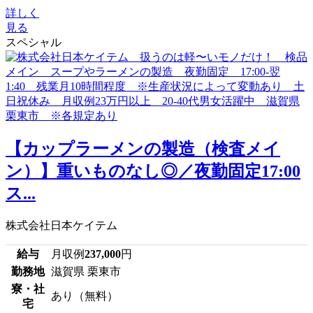
詳しく
見る
スペシャル
【カップラーメンの製造（検査メイ
ン）】重いものなし◎／夜勤固定17:00
ス...
株式会社日本ケイテム
給与
月収例
237,000
円
勤務地
滋賀県 栗東市
寮・社
あり（無料）
宅