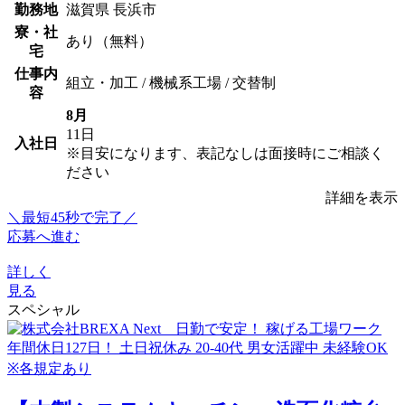
勤務地
滋賀県 長浜市
寮・社
あり（無料）
宅
仕事内
組立・加工 / 機械系工場 / 交替制
容
8月
11日
入社日
※目安になります、表記なしは面接時にご相談く
ださい
詳細を表示
＼最短45秒で完了／
応募へ進む
詳しく
見る
スペシャル