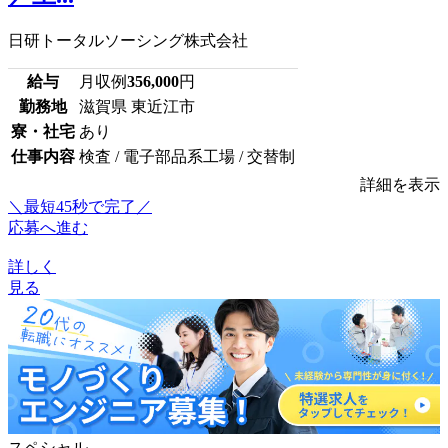
日研トータルソーシング株式会社
給与
月収例
356,000
円
勤務地
滋賀県 東近江市
寮・社宅
あり
仕事内容
検査 / 電子部品系工場 / 交替制
詳細を表示
＼最短45秒で完了／
応募へ進む
詳しく
見る
スペシャル