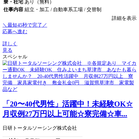
寮・社宅
あり（無料）
仕事内容
組立・加工 / 自動車系工場 / 交替制
詳細を表示
＼最短45秒で完了／
応募へ進む
詳しく
見る
スペシャル
「20〜40代男性」活躍中！未経験OK☆
月収例27万円以上可能☆寮完備☆車...
日研トータルソーシング株式会社