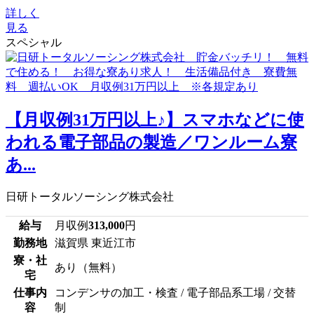
詳しく
見る
スペシャル
【月収例31万円以上♪】スマホなどに使
われる電子部品の製造／ワンルーム寮
あ...
日研トータルソーシング株式会社
給与
月収例
313,000
円
勤務地
滋賀県 東近江市
寮・社
あり（無料）
宅
仕事内
コンデンサの加工・検査 / 電子部品系工場 / 交替
容
制