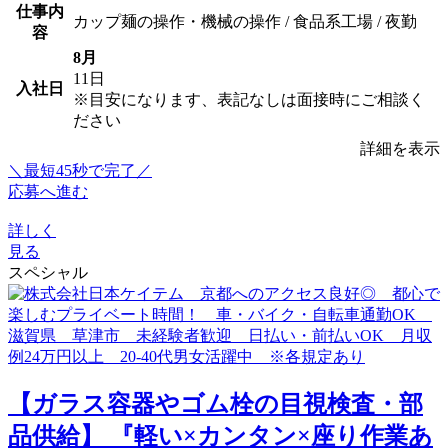
仕事内
カップ麺の操作・機械の操作 / 食品系工場 / 夜勤
容
8月
11日
入社日
※目安になります、表記なしは面接時にご相談く
ださい
詳細を表示
＼最短45秒で完了／
応募へ進む
詳しく
見る
スペシャル
【ガラス容器やゴム栓の目視検査・部
品供給】 『軽い×カンタン×座り作業あ