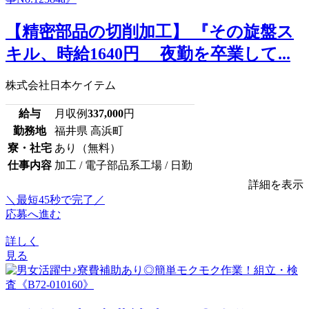
【精密部品の切削加工】 『その旋盤ス
キル、時給1640円 夜勤を卒業して...
株式会社日本ケイテム
給与
月収例
337,000
円
勤務地
福井県 高浜町
寮・社宅
あり（無料）
仕事内容
加工 / 電子部品系工場 / 日勤
詳細を表示
＼最短45秒で完了／
応募へ進む
詳しく
見る