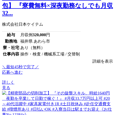
包】 『寮費無料×深夜勤務なしでも月収
32...
株式会社日本ケイテム
給与
月収例
320,000
円
勤務地
福井県 あわら市
寮・社宅
あり（無料）
仕事内容
操作・検査 / 機械系工場 / 交替制
詳細を表示
＼最短45秒で完了／
応募へ進む
詳しく
見る