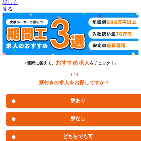
詳しく
見る
おすすめ求人
\ 質問に答えて、
をチェック！ /
1 / 4
寮付きの求人をお探しですか？
寮あり
寮なし
どちらでも可