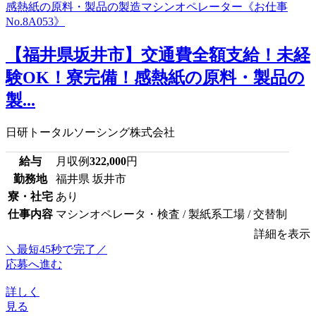
【福井県坂井市】交通費全額支給！未経
験OK！寮完備！感熱紙の原料・製品の
製...
日研トータルソーシング株式会社
給与
月収例
322,000
円
勤務地
福井県 坂井市
寮・社宅
あり
仕事内容
マシンオペレータ・検査 / 製紙系工場 / 交替制
詳細を表示
＼最短45秒で完了／
応募へ進む
詳しく
見る