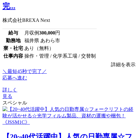
完...
株式会社BREXA Next
給与
月収例
300,000
円
勤務地
福井県 あわら市
寮・社宅
あり（無料）
仕事内容
操作・管理 / 化学系工場 / 交替制
詳細を表示
＼最短45秒で完了／
応募へ進む
詳しく
見る
スペシャル
【20~40代活躍中】人気の日勤専属☆フ