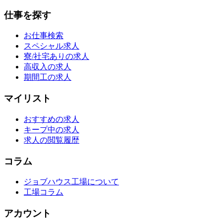
仕事を探す
お仕事検索
スペシャル求人
寮/社宅ありの求人
高収入の求人
期間工の求人
マイリスト
おすすめの求人
キープ中の求人
求人の閲覧履歴
コラム
ジョブハウス工場について
工場コラム
アカウント