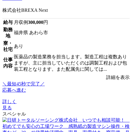
株式会社BREXA Next
給与
月収例
300,000
円
勤務
福井県 あわら市
地
寮・
あり
社宅
医薬品の製造業務を担当します。製造工程は複数あり
仕事
ますが、主に担当していただくのは調製工程および包
内容
装工程となります。また配属先に関しては...
詳細を表示
＼最短45秒で完了／
応募へ進む
詳しく
見る
スペシャル