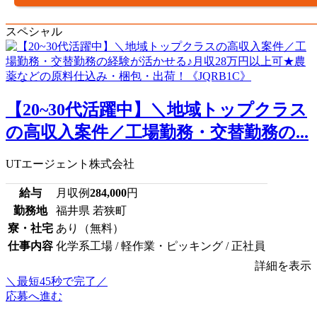
スペシャル
【20~30代活躍中】＼地域トップクラス
の高収入案件／工場勤務・交替勤務の...
UTエージェント株式会社
給与
月収例
284,000
円
勤務地
福井県 若狭町
寮・社宅
あり（無料）
仕事内容
化学系工場 / 軽作業・ピッキング / 正社員
詳細を表示
＼最短45秒で完了／
応募へ進む