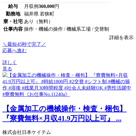
給与
月収例
360,000
円
勤務地
福井県 若狭町
寮・社宅
あり（無料）
仕事内容
操作・機械の操作 / 機械系工場 / 交替制
詳細を表示
＼最短45秒で完了／
応募へ進む
詳しく
見る
【金属加工の機械操作・検査・梱包】
『寮費無料×月収41.9万円以上可』 ...
株式会社日本ケイテム