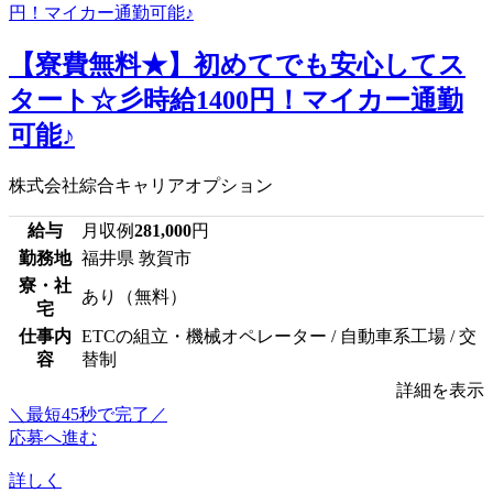
【寮費無料★】初めてでも安心してス
タート☆彡時給1400円！マイカー通勤
可能♪
株式会社綜合キャリアオプション
給与
月収例
281,000
円
勤務地
福井県 敦賀市
寮・社
あり（無料）
宅
仕事内
ETCの組立・機械オペレーター / 自動車系工場 / 交
容
替制
詳細を表示
＼最短45秒で完了／
応募へ進む
詳しく