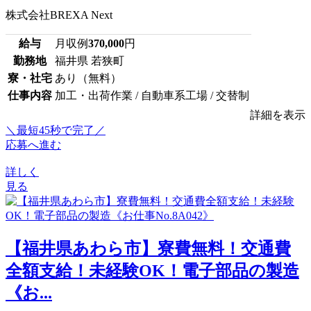
株式会社BREXA Next
給与
月収例
370,000
円
勤務地
福井県 若狭町
寮・社宅
あり（無料）
仕事内容
加工・出荷作業 / 自動車系工場 / 交替制
詳細を表示
＼最短45秒で完了／
応募へ進む
詳しく
見る
【福井県あわら市】寮費無料！交通費
全額支給！未経験OK！電子部品の製造
《お...