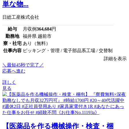
単な物...
日総工産株式会社
給与
月収例
364,684
円
勤務地
福井県 越前市
寮・社宅
あり（無料）
仕事内容
ピッキング・管理 / 電子部品系工場 / 交替制
詳細を表示
＼最短45秒で完了／
応募へ進む
詳しく
見る
【医薬品を作る機械操作・検査・梱