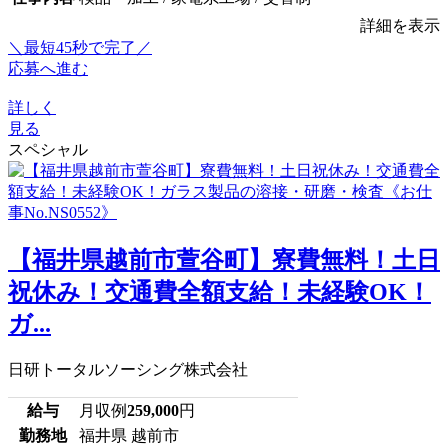
詳細を表示
＼最短45秒で完了／
応募へ進む
詳しく
見る
スペシャル
【福井県越前市萱谷町】寮費無料！土日
祝休み！交通費全額支給！未経験OK！
ガ...
日研トータルソーシング株式会社
給与
月収例
259,000
円
勤務地
福井県 越前市