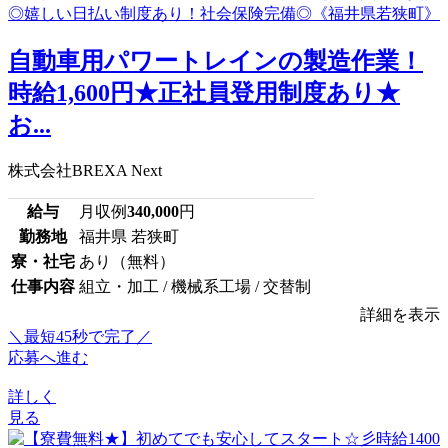
⾃動⾞⽤パワートレインの製造作業！
時給1,600円★正社員登用制度あり★
お...
株式会社BREXA Next
給与
月収例
340,000
円
勤務地
福井県 若狭町
寮・社宅
あり（無料）
仕事内容
組立・加工 / 機械系工場 / 交替制
詳細を表示
＼最短45秒で完了／
応募へ進む
詳しく
見る