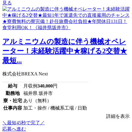
見る
アルミニウムの製造に伴う機械オペレ
ーター！未経験活躍中★稼げる2交替★
最短...
株式会社BREXA Next
給与
月収例
340,000
円
勤務地
福井県 坂井市
寮・社宅
あり（無料）
仕事内容
加工・操作 / 機械系工場 / 日勤
詳細を表示
＼最短45秒で完了／
応募へ進む