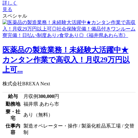
詳しく
見る
スペシャル
医薬品の製造業務！未経験大活躍中★
カンタン作業で高収入！月収29万円以
上可...
株式会社BREXA Next
給与
月収例
300,000
円
勤務地
福井県 あわら市
寮・社
あり（無料）
宅
仕事内
製造オペレーター・操作 / 製薬化粧品系工場 / 交替
容
制