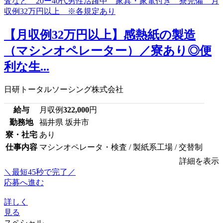
【月収例32万円以上】感熱紙の製造
（マシンオペレーター）／寮あり◎便
利な生...
日研トータルソーシング株式会社
給与
月収例
322,000
円
勤務地
福井県 坂井市
寮・社宅
あり
仕事内容
マシンオペレータ・検査 / 製紙系工場 / 交替制
詳細を表示
＼最短45秒で完了／
応募へ進む
詳しく
見る
スペシャル