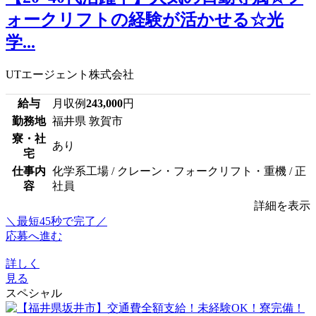
ォークリフトの経験が活かせる☆光
学...
UTエージェント株式会社
給与
月収例
243,000
円
勤務地
福井県 敦賀市
寮・社
あり
宅
仕事内
化学系工場 / クレーン・フォークリフト・重機 / 正
容
社員
詳細を表示
＼最短45秒で完了／
応募へ進む
詳しく
見る
スペシャル