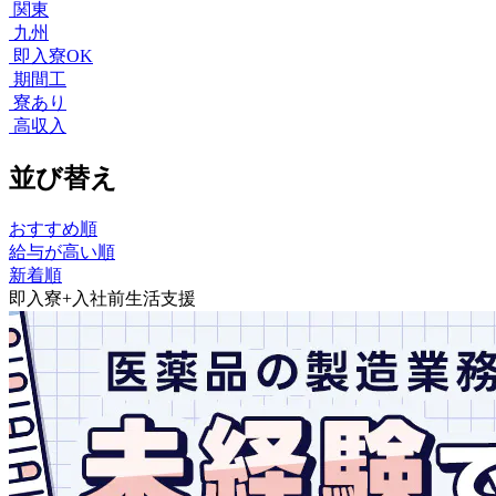
関東
九州
即入寮OK
期間工
寮あり
高収入
並び替え
おすすめ順
給与が高い順
新着順
即入寮+入社前生活支援