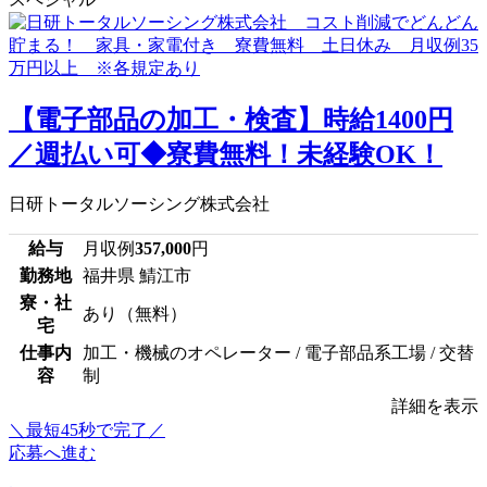
【電子部品の加工・検査】時給1400円
／週払い可◆寮費無料！未経験OK！
日研トータルソーシング株式会社
給与
月収例
357,000
円
勤務地
福井県 鯖江市
寮・社
あり（無料）
宅
仕事内
加工・機械のオペレーター / 電子部品系工場 / 交替
容
制
詳細を表示
＼最短45秒で完了／
応募へ進む