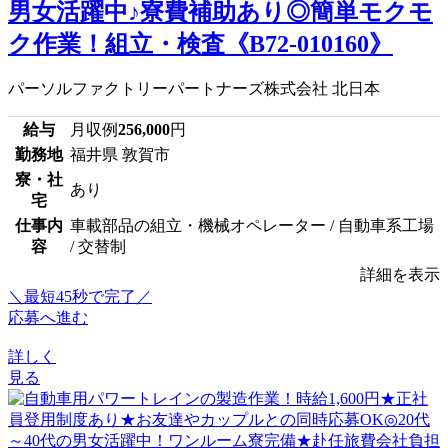
男女活躍中♪寮費補助あり◎簡単モクモ
ク作業！組立・検査《B72-010160》
パーソルファクトリーパートナーズ株式会社 北日本
給与
月収例
256,000
円
勤務地
福井県 敦賀市
寮・社
あり
宅
仕事内
車載部品の組立・機械オペレーター / 自動車系工場
容
/ 交替制
詳細を表示
＼最短45秒で完了／
応募へ進む
詳しく
見る