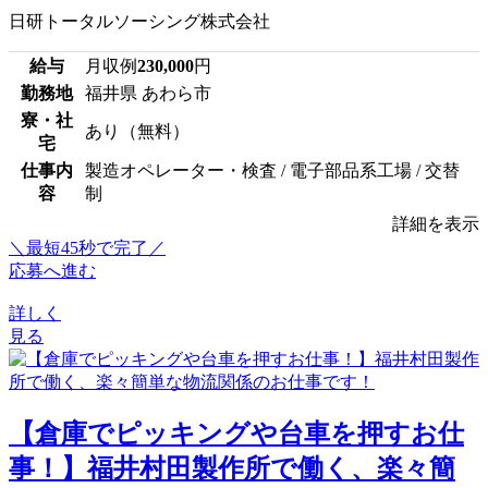
日研トータルソーシング株式会社
給与
月収例
230,000
円
勤務地
福井県 あわら市
寮・社
あり（無料）
宅
仕事内
製造オペレーター・検査 / 電子部品系工場 / 交替
容
制
詳細を表示
＼最短45秒で完了／
応募へ進む
詳しく
見る
【倉庫でピッキングや台車を押すお仕
事！】福井村田製作所で働く、楽々簡