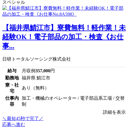
スペシャル
【福井県鯖江市】寮費無料！軽作業！未
経験OK！電子部品の加工・検査《お仕
事...
日研トータルソーシング株式会社
給与
月収例
357,000
円
勤務地
福井県 鯖江市
寮・社
あり（無料）
宅
仕事内
加工・機械のオペレーター / 電子部品系工場 / 交替
容
制
詳細を表示
＼最短45秒で完了／
応募へ進む