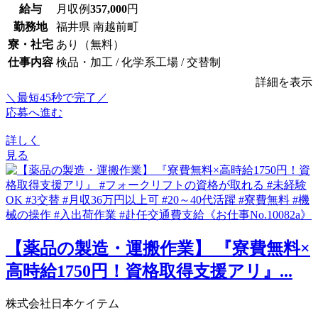
給与
月収例
357,000
円
勤務地
福井県 南越前町
寮・社宅
あり（無料）
仕事内容
検品・加工 / 化学系工場 / 交替制
詳細を表示
＼最短45秒で完了／
応募へ進む
詳しく
見る
【薬品の製造・運搬作業】 『寮費無料×
高時給1750円！資格取得支援アリ』...
株式会社日本ケイテム