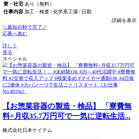
寮・社宅
あり（無料）
仕事内容
加工・検査 / 化学系工場 / 日勤
詳細を表示
＼最短45秒で完了／
応募へ進む
詳しく
見る
スペシャル
【お惣菜容器の製造・検品】 「寮費無
料×月収35.7万円可で一気に逆転生活...
株式会社日本ケイテム