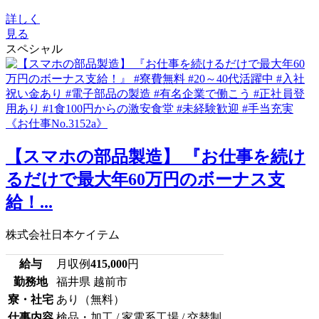
詳しく
見る
スペシャル
【スマホの部品製造】 『お仕事を続け
るだけで最大年60万円のボーナス支
給！...
株式会社日本ケイテム
給与
月収例
415,000
円
勤務地
福井県 越前市
寮・社宅
あり（無料）
仕事内容
検品・加工 / 家電系工場 / 交替制