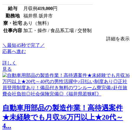
給与
月収例
419,000
円
勤務地
福井県 坂井市
寮・社宅
あり（無料）
仕事内容
加工・操作 / 食品系工場 / 交替制
詳細を表示
＼最短45秒で完了／
応募へ進む
詳しく
見る
自動車用部品の製造作業！高待遇案件
★未経験でも月収36万円以上★20代～
4...