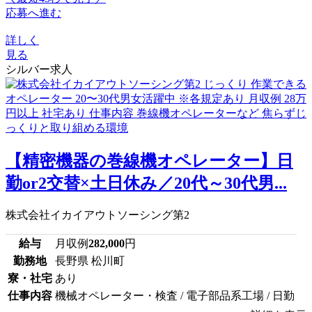
応募へ進む
詳しく
見る
シルバー求人
【精密機器の巻線機オペレーター】日
勤or2交替×土日休み／20代～30代男...
株式会社イカイアウトソーシング第2
給与
月収例
282,000
円
勤務地
長野県 松川町
寮・社宅
あり
仕事内容
機械オペレーター・検査 / 電子部品系工場 / 日勤