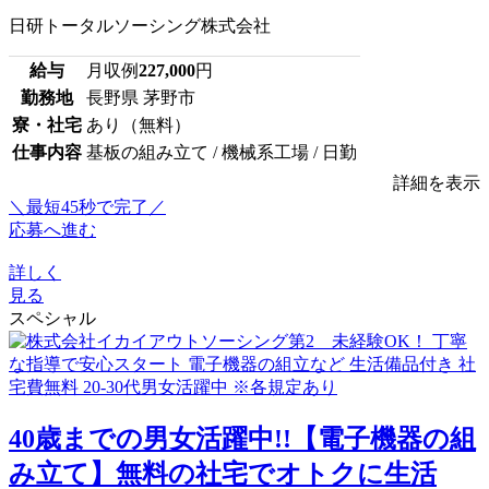
日研トータルソーシング株式会社
給与
月収例
227,000
円
勤務地
長野県 茅野市
寮・社宅
あり（無料）
仕事内容
基板の組み立て / 機械系工場 / 日勤
詳細を表示
＼最短45秒で完了／
応募へ進む
詳しく
見る
スペシャル
40歳までの男女活躍中!!【電子機器の組
み立て】無料の社宅でオトクに生活