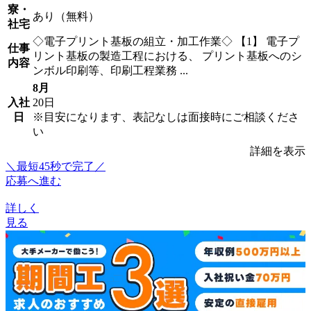
寮・
あり（無料）
社宅
◇電子プリント基板の組立・加工作業◇ 【1】 電子プ
仕事
リント基板の製造工程における、 プリント基板へのシ
内容
ンボル印刷等、印刷工程業務 ...
8月
入社
20日
日
※目安になります、表記なしは面接時にご相談くださ
い
詳細を表示
＼最短45秒で完了／
応募へ進む
詳しく
見る