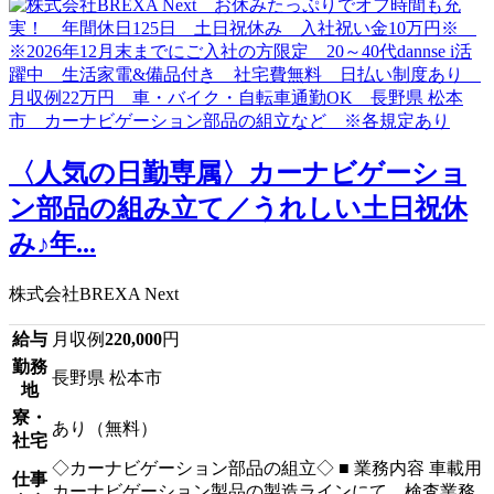
〈人気の日勤専属〉カーナビゲーショ
ン部品の組み立て／うれしい土日祝休
み♪年...
株式会社BREXA Next
給与
月収例
220,000
円
勤務
長野県 松本市
地
寮・
あり（無料）
社宅
◇カーナビゲーション部品の組立◇ ■ 業務内容 車載用
仕事
カーナビゲーション製品の製造ラインにて、検査業務