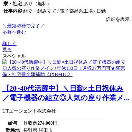
寮・社宅
あり（無料）
仕事内容
組立・組み立て / 電子部品系工場 / 日勤
詳細を表示
＼最短45秒で完了／
応募へ進む
詳しく
見る
スペシャル
【20~40代活躍中】＼日勤×土日祝休み
／電子機器の組立◎人気の座り作業メ...
UTエージェント株式会社
給与
月収例
274,000
円
勤務地
長野県 飯田市