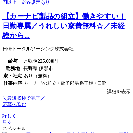
【カーナビ製品の組立】働きやすい！
日勤専属／うれしい寮費無料☆／未経
験から...
日研トータルソーシング株式会社
給与
月収例
225,000
円
勤務地
長野県 伊那市
寮・社宅
あり（無料）
仕事内容
カーナビの組立 / 電子部品系工場 / 日勤
詳細を表示
＼最短45秒で完了／
応募へ進む
詳しく
見る
スペシャル