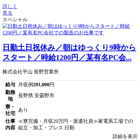
詳しく
見る
スペシャル
日勤土日祝休み／朝はゆっくり9時から
スタート／時給1200円／某有名PC会...
株式会社平山 長野営業所
給与
月収例
201,000
円
勤務
長野県 安曇野市
地
寮・
あり
社宅
仕事
≪寮完備・月収20万円・派遣社員≫家電系工場での
内容
組立・加工・プレス 日勤
詳細を表示