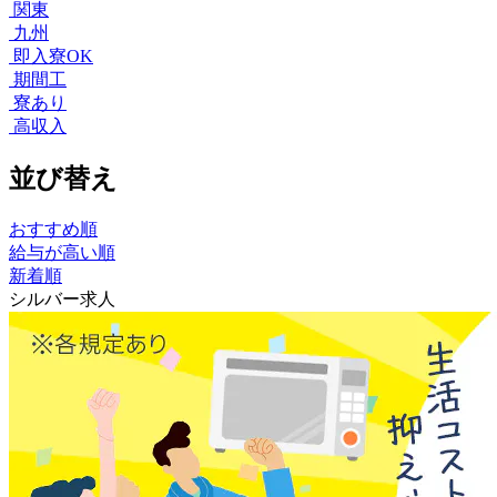
関東
九州
即入寮OK
期間工
寮あり
高収入
並び替え
おすすめ順
給与が高い順
新着順
シルバー求人