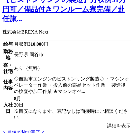
円可／備品付きワンルーム寮完備／赴
任旅...
株式会社BREXA Next
給与
月収例
310,000
円
勤務
長野県 岡谷市
地
寮・
あり（無料）
社宅
◇自動車エンジンのピストンリング製造◇ ・マシンオ
仕事
ペレーター作業 ・投入前の部品セット作業 ・製造後
内容
の検査や加工作業 ★マシンオペ...
8月
入社
20日
日
※目安になります、表記なしは面接時にご相談くださ
い
詳細を表示
＼最短45秒で完了／