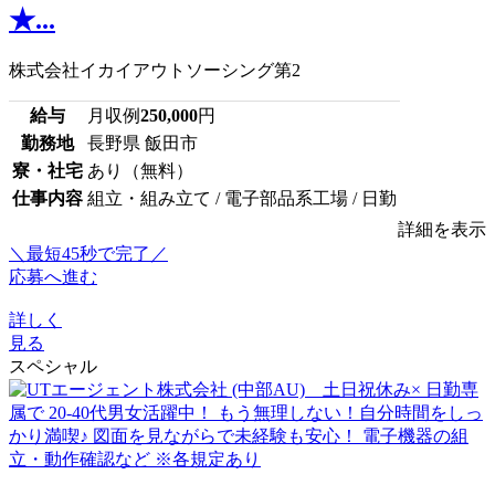
★...
株式会社イカイアウトソーシング第2
給与
月収例
250,000
円
勤務地
長野県 飯田市
寮・社宅
あり（無料）
仕事内容
組立・組み立て / 電子部品系工場 / 日勤
詳細を表示
＼最短45秒で完了／
応募へ進む
詳しく
見る
スペシャル