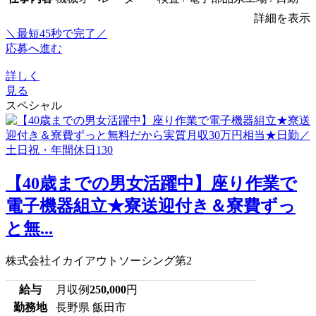
詳細を表示
＼最短45秒で完了／
応募へ進む
詳しく
見る
スペシャル
【40歳までの男女活躍中】座り作業で
電子機器組立★寮送迎付き＆寮費ずっ
と無...
株式会社イカイアウトソーシング第2
給与
月収例
250,000
円
勤務地
長野県 飯田市