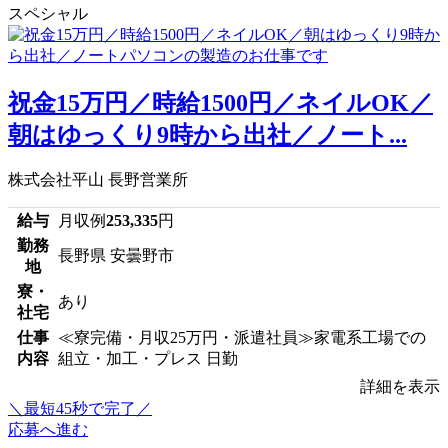
スペシャル
祝金15万円／時給1500円／ネイルOK／
朝はゆっくり9時から出社／ノート...
株式会社平山 長野営業所
給与
月収例
253,335
円
勤務
長野県 安曇野市
地
寮・
あり
社宅
仕事
≪寮完備・月収25万円・派遣社員≫家電系工場での
内容
組立・加工・プレス 日勤
詳細を表示
＼最短45秒で完了／
応募へ進む