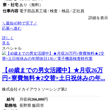
寮・社宅
あり（無料）
仕事内容
電子部品系工場 / 検査・検品 / 正社員
詳細を表示
＼最短45秒で完了／
応募へ進む
詳しく
見る
スペシャル
【40歳までの男女活躍中】★月収26万
円×寮費無料★2交替×土日祝休みの年...
株式会社イカイアウトソーシング第2
給与
月収例
266,000
円
勤務地
長野県 飯田市