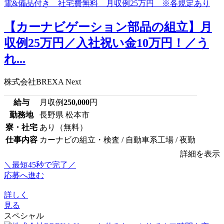
【カーナビゲーション部品の組立】月
収例25万円／入社祝い金10万円！／う
れ...
株式会社BREXA Next
給与
月収例
250,000
円
勤務地
長野県 松本市
寮・社宅
あり（無料）
仕事内容
カーナビの組立・検査 / 自動車系工場 / 夜勤
詳細を表示
＼最短45秒で完了／
応募へ進む
詳しく
見る
スペシャル