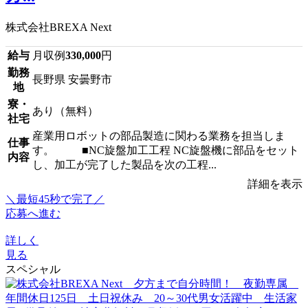
株式会社BREXA Next
給与
月収例
330,000
円
勤務
長野県 安曇野市
地
寮・
あり（無料）
社宅
産業用ロボットの部品製造に関わる業務を担当しま
仕事
す。 ■NC旋盤加工工程 NC旋盤機に部品をセット
内容
し、加工が完了した製品を次の工程...
詳細を表示
＼最短45秒で完了／
応募へ進む
詳しく
見る
スペシャル