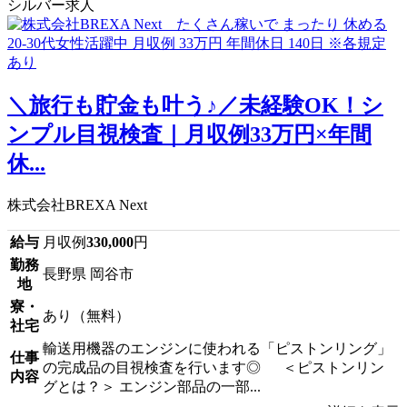
シルバー求人
＼旅行も貯金も叶う♪／未経験OK！シ
ンプル目視検査｜月収例33万円×年間
休...
株式会社BREXA Next
給与
月収例
330,000
円
勤務
長野県 岡谷市
地
寮・
あり（無料）
社宅
輸送用機器のエンジンに使われる「ピストンリング」
仕事
の完成品の目視検査を行います◎ ＜ピストンリン
内容
グとは？＞ エンジン部品の一部...