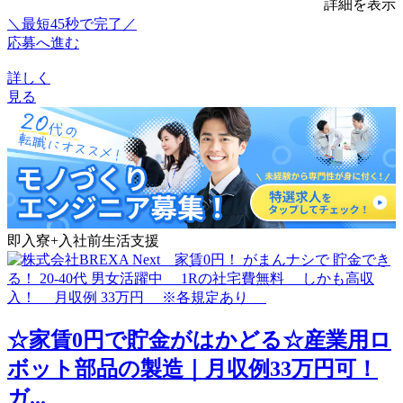
詳細を表示
＼最短45秒で完了／
応募へ進む
詳しく
見る
即入寮+入社前生活支援
☆家賃0円で貯金がはかどる☆産業用ロ
ボット部品の製造｜月収例33万円可！
ガ...