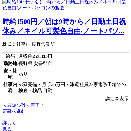
時給1500円／朝は9時から／日勤土日祝
休み／ネイル可髪色自由/ノートパソ...
株式会社平山 長野営業所
給与
月収例
253,335
円
勤務地
長野県 安曇野市
寮・社
あり
宅
仕事内
≪寮完備・月収25万円・派遣社員≫家電系工場での
容
検査・検品 日勤
詳細を表示
＼最短45秒で完了／
応募へ進む
詳しく
見る