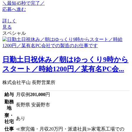
＼最短45秒で完了／
応募へ進む
詳しく
見る
スペシャル
日勤土日祝休み／朝はゆっくり9時から
スタート／時給1200円／某有名PC会...
株式会社平山 長野営業所
給与
月収例
201,000
円
勤務
長野県 安曇野市
地
寮・
あり
社宅
仕事
≪寮完備・月収20万円・派遣社員≫家電系工場での