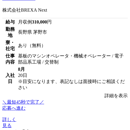
株式会社BREXA Next
給与
月収例
310,000
円
勤務
長野県 茅野市
地
寮・
あり（無料）
社宅
仕事
基板のマシンオペレータ・機械オペレーター / 電子
内容
部品系工場 / 交替制
8月
入社
20日
日
※目安になります、表記なしは面接時にご相談くだ
さい
詳細を表示
＼最短45秒で完了／
応募へ進む
詳しく
見る