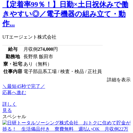
【定着率99％！】日勤×土日祝休みで働
きやすい◎／電子機器の組み立て・動
作...
UTエージェント株式会社
給与
月収例
274,000
円
勤務地
長野県 飯田市
寮・社宅
あり（無料）
仕事内容
電子部品系工場 / 検査・検品 / 正社員
詳細を表示
＼最短45秒で完了／
応募へ進む
詳しく
見る
スペシャル