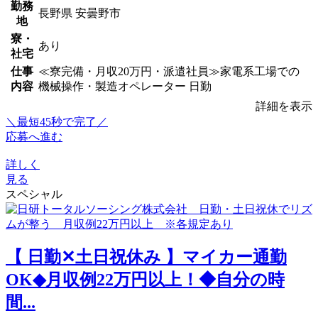
勤務
長野県 安曇野市
地
寮・
あり
社宅
仕事
≪寮完備・月収20万円・派遣社員≫家電系工場での
内容
機械操作・製造オペレーター 日勤
詳細を表示
＼最短45秒で完了／
応募へ進む
詳しく
見る
スペシャル
【 日勤✕土日祝休み 】マイカー通勤
OK◆月収例22万円以上！◆自分の時
間...