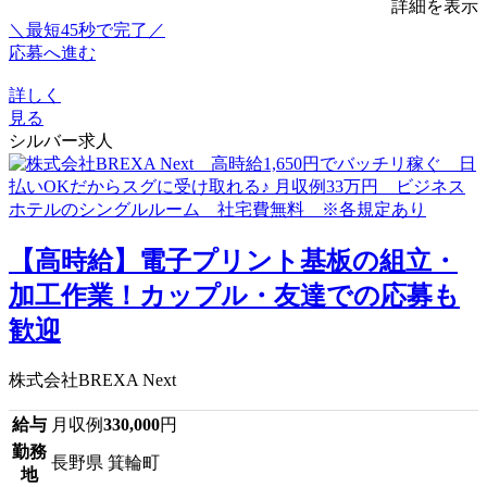
詳細を表示
＼最短45秒で完了／
応募へ進む
詳しく
見る
シルバー求人
【高時給】電子プリント基板の組立・
加工作業！カップル・友達での応募も
歓迎
株式会社BREXA Next
給与
月収例
330,000
円
勤務
長野県 箕輪町
地