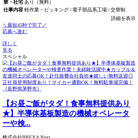
寮・社宅
あり（無料）
仕事内容
軽作業・ピッキング / 電子部品系工場 / 交替制
詳細を表示
＼最短45秒で完了／
応募へ進む
詳しく
見る
スペシャル
【お昼ご飯がタダ！食事無料提供あり
★】半導体基板製造の機械オペレータ
ーや検...
株式会社BREXA Next