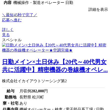
内容
機械操作・製造オペレーター 日勤
詳細を表示
＼最短45秒で完了／
応募へ進む
詳しく
見る
スペシャル
日勤メイン×土日休み【20代～40代男女
共に活躍中】精密機器の巻線機オペレ...
株式会社イカイアウトソーシング第2
給与
月収例
282,000
円
勤務地
長野県 松川町
寮・社宅
あり
仕事内容
機械オペレーター・検査 / 電子部品系工場 / 日勤