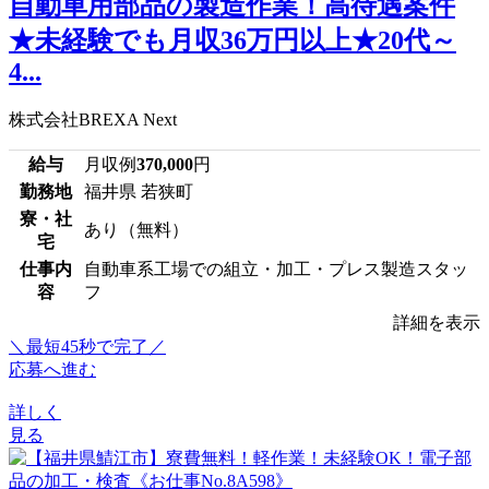
自動車用部品の製造作業！高待遇案件
★未経験でも月収36万円以上★20代～
4...
株式会社BREXA Next
給与
月収例
370,000
円
勤務地
福井県 若狭町
寮・社
あり（無料）
宅
仕事内
自動車系工場での組立・加工・プレス製造スタッ
容
フ
詳細を表示
＼最短45秒で完了／
応募へ進む
詳しく
見る