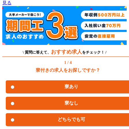
見る
おすすめ求人
\ 質問に答えて、
をチェック！ /
1 / 4
寮付きの求人をお探しですか？
寮あり
寮なし
どちらでも可