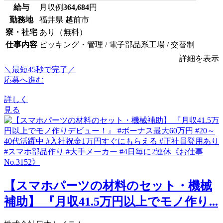
給与
月収例
364,684
円
勤務地
福井県 越前市
寮・社宅
あり（無料）
仕事内容
ピッキング・管理 / 電子部品系工場 / 交替制
詳細を表示
＼最短45秒で完了／
応募へ進む
詳しく
見る
【スマホパーツの材料のセット・機械
補助】 『月収41.5万円以上でモノ作り...