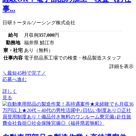
事...
日研トータルソーシング株式会社
給与
月収例
357,000
円
勤務地
福井県 鯖江市
寮・社宅
あり（無料）
仕事内容
電子部品系工場での検査・検品製造スタッフ
詳細を表示
＼最短45秒で完了／
応募へ進む
詳しく
見る