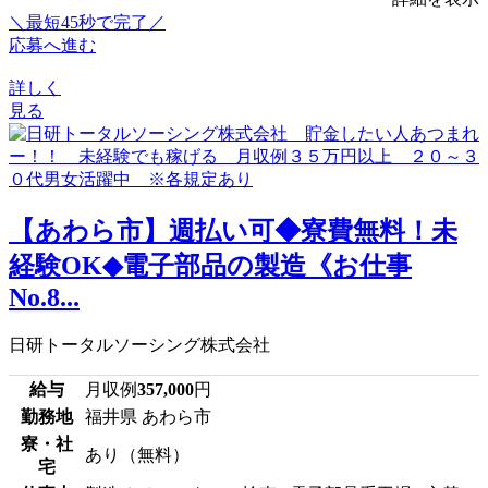
＼最短45秒で完了／
応募へ進む
詳しく
見る
【あわら市】週払い可◆寮費無料！未
経験OK◆電子部品の製造《お仕事
No.8...
日研トータルソーシング株式会社
給与
月収例
357,000
円
勤務地
福井県 あわら市
寮・社
あり（無料）
宅