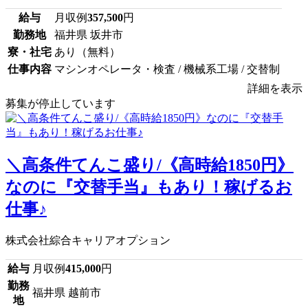
給与
月収例
357,500
円
勤務地
福井県 坂井市
寮・社宅
あり（無料）
仕事内容
マシンオペレータ・検査 / 機械系工場 / 交替制
詳細を表示
募集が停止しています
＼高条件てんこ盛り/《高時給1850円》
なのに『交替手当』もあり！稼げるお
仕事♪
株式会社綜合キャリアオプション
給与
月収例
415,000
円
勤務
福井県 越前市
地