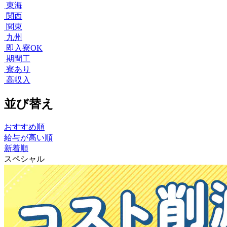
東海
関西
関東
九州
即入寮OK
期間工
寮あり
高収入
並び替え
おすすめ順
給与が高い順
新着順
スペシャル