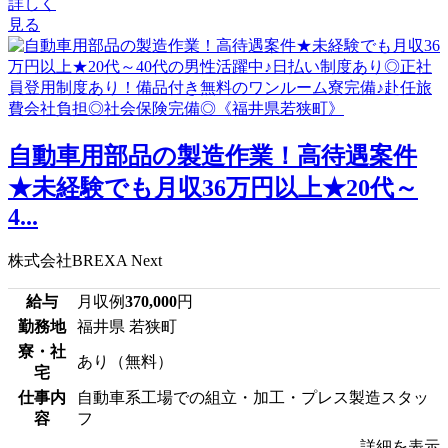
詳しく
見る
自動車用部品の製造作業！高待遇案件
★未経験でも月収36万円以上★20代～
4...
株式会社BREXA Next
給与
月収例
370,000
円
勤務地
福井県 若狭町
寮・社
あり（無料）
宅
仕事内
自動車系工場での組立・加工・プレス製造スタッ
容
フ
詳細を表示