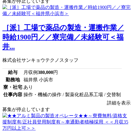
募集が停止しています
［派］工場で薬品の製造・運搬作業／
時給1900円／／寮完備／未経験可＜福
井...
株式会社サンキョウテクノスタッフ
給与
月収例
380,000
円
勤務地
福井県 小浜市
寮・社宅
あり
仕事内容
操作・機械の操作 / 製薬化粧品系工場 / 交替制
詳細を表示
募集が停止しています