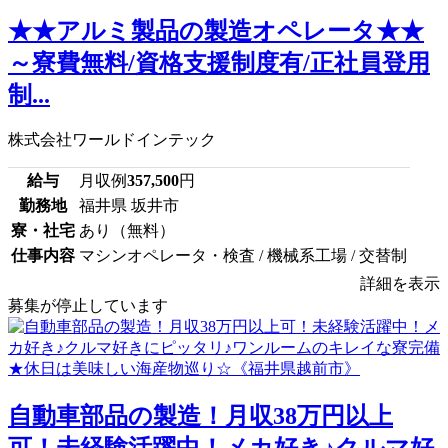
★★アルミ製品の製造オペレータ★★
～寮費無料/資格支援制度有/正社員登用
制...
株式会社ワールドインテック
給与
月収例
357,500
円
勤務地
福井県 坂井市
寮・社宅
あり（無料）
仕事内容
マシンオペレータ・検査 / 機械系工場 / 交替制
詳細を表示
募集が停止しています
自動車部品の製造！月収38万円以上