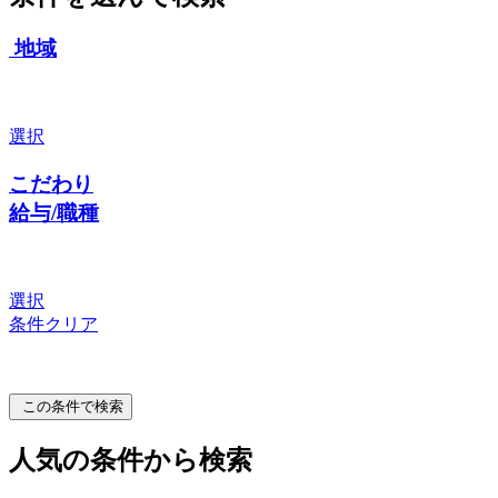
地域
選択
こだわり
給与/職種
選択
条件クリア
この条件で検索
人気の条件から検索