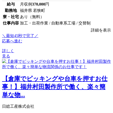
給与
月収例
370,000
円
勤務地
福井県 若狭町
寮・社宅
あり（無料）
仕事内容
加工・出荷作業 / 自動車系工場 / 交替制
詳細を表示
＼最短45秒で完了／
応募へ進む
詳しく
見る
【倉庫でピッキングや台車を押すお仕
事！】福井村田製作所で働く、楽々簡
単な物...
日総工産株式会社