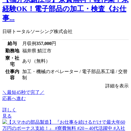
経験OK！電子部品の加工・検査《お仕
事...
日研トータルソーシング株式会社
給与
月収例
357,000
円
勤務地
福井県 鯖江市
寮・社
あり（無料）
宅
仕事内
加工・機械のオペレーター / 電子部品系工場 / 交替
容
制
詳細を表示
＼最短45秒で完了／
応募へ進む
詳しく
見る