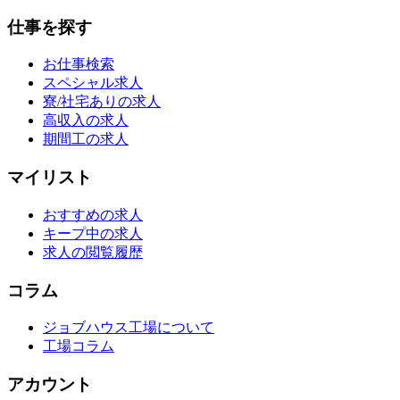
仕事を探す
お仕事検索
スペシャル求人
寮/社宅ありの求人
高収入の求人
期間工の求人
マイリスト
おすすめの求人
キープ中の求人
求人の閲覧履歴
コラム
ジョブハウス工場について
工場コラム
アカウント