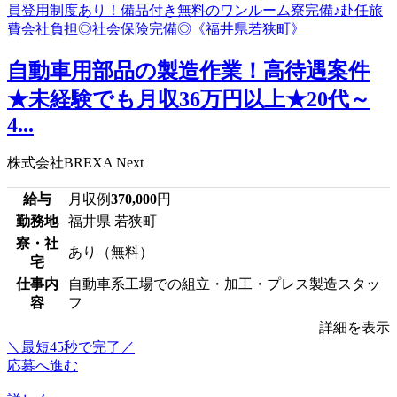
自動車用部品の製造作業！高待遇案件
★未経験でも月収36万円以上★20代～
4...
株式会社BREXA Next
給与
月収例
370,000
円
勤務地
福井県 若狭町
寮・社
あり（無料）
宅
仕事内
自動車系工場での組立・加工・プレス製造スタッ
容
フ
詳細を表示
＼最短45秒で完了／
応募へ進む