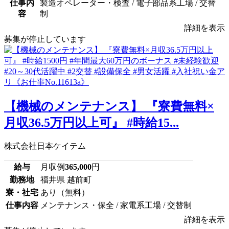
仕事内
製造オペレーター・検査 / 電子部品系工場 / 交替
容
制
詳細を表示
募集が停止しています
【機械のメンテナンス】 『寮費無料×
月収36.5万円以上可』 #時給15...
株式会社日本ケイテム
給与
月収例
365,000
円
勤務地
福井県 越前町
寮・社宅
あり（無料）
仕事内容
メンテナンス・保全 / 家電系工場 / 交替制
詳細を表示