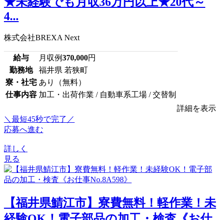
★未経験でも月収36万円以上★20代～
4...
株式会社BREXA Next
給与
月収例
370,000
円
勤務地
福井県 若狭町
寮・社宅
あり（無料）
仕事内容
加工・出荷作業 / 自動車系工場 / 交替制
詳細を表示
＼最短45秒で完了／
応募へ進む
詳しく
見る
【福井県鯖江市】寮費無料！軽作業！未
経験OK！電子部品の加工・検査《お仕