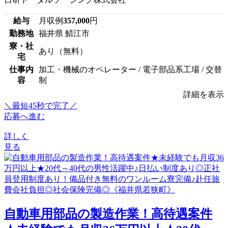
給与
月収例
357,000
円
勤務地
福井県 鯖江市
寮・社
あり（無料）
宅
仕事内
加工・機械のオペレーター / 電子部品系工場 / 交替
容
制
詳細を表示
＼最短45秒で完了／
応募へ進む
詳しく
見る
自動車用部品の製造作業！高待遇案件