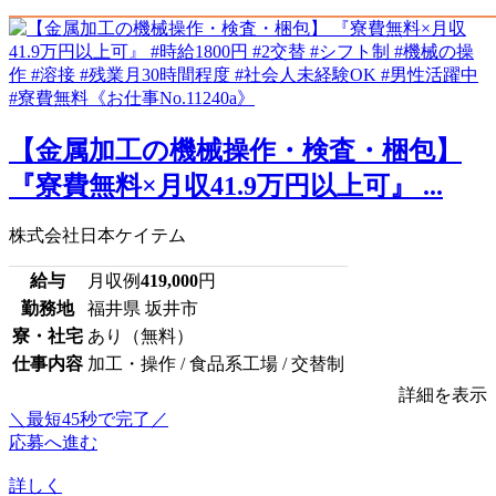
【金属加工の機械操作・検査・梱包】
『寮費無料×月収41.9万円以上可』 ...
株式会社日本ケイテム
給与
月収例
419,000
円
勤務地
福井県 坂井市
寮・社宅
あり（無料）
仕事内容
加工・操作 / 食品系工場 / 交替制
詳細を表示
＼最短45秒で完了／
応募へ進む
詳しく