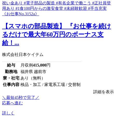
【スマホの部品製造】 『お仕事を続け
るだけで最大年60万円のボーナス支
給！...
株式会社日本ケイテム
給与
月収例
415,000
円
勤務地
福井県 越前市
寮・社宅
あり（無料）
仕事内容
検品・加工 / 家電系工場 / 交替制
詳細を表示
＼最短45秒で完了／
応募へ進む
詳しく