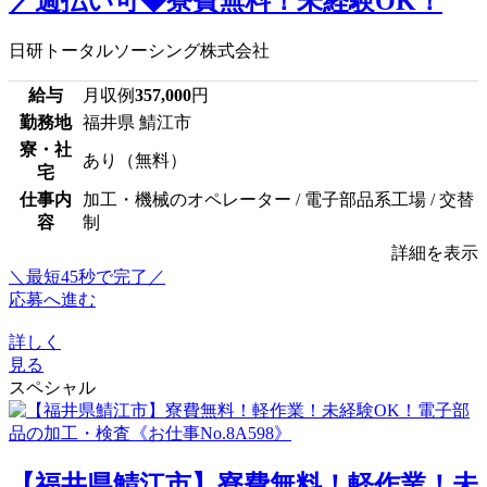
／週払い可◆寮費無料！未経験OK！
日研トータルソーシング株式会社
給与
月収例
357,000
円
勤務地
福井県 鯖江市
寮・社
あり（無料）
宅
仕事内
加工・機械のオペレーター / 電子部品系工場 / 交替
容
制
詳細を表示
＼最短45秒で完了／
応募へ進む
詳しく
見る
スペシャル
【福井県鯖江市】寮費無料！軽作業！未