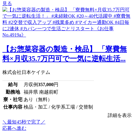
見る
【お惣菜容器の製造・検品】 「寮費無
料×月収35.7万円可で一気に逆転生活...
株式会社日本ケイテム
給与
月収例
357,000
円
勤務地
福井県 南越前町
寮・社宅
あり（無料）
仕事内容
検品・加工 / 化学系工場 / 交替制
詳細を表示
＼最短45秒で完了／
応募へ進む