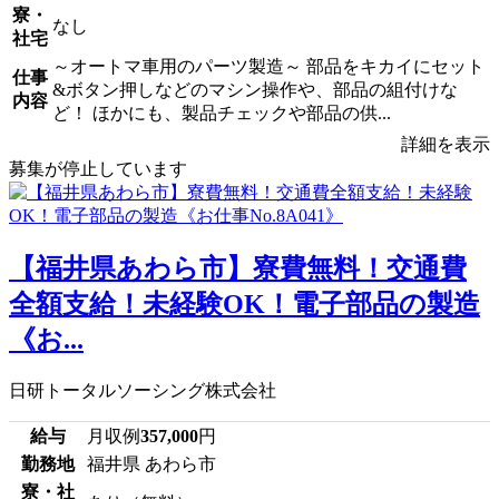
寮・
なし
社宅
～オートマ車用のパーツ製造～ 部品をキカイにセット
仕事
&ボタン押しなどのマシン操作や、部品の組付けな
内容
ど！ ほかにも、製品チェックや部品の供...
詳細を表示
募集が停止しています
【福井県あわら市】寮費無料！交通費
全額支給！未経験OK！電子部品の製造
《お...
日研トータルソーシング株式会社
給与
月収例
357,000
円
勤務地
福井県 あわら市
寮・社