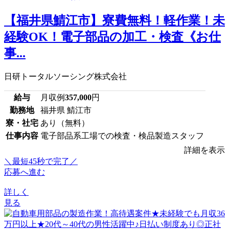
【福井県鯖江市】寮費無料！軽作業！未
経験OK！電子部品の加工・検査《お仕
事...
日研トータルソーシング株式会社
給与
月収例
357,000
円
勤務地
福井県 鯖江市
寮・社宅
あり（無料）
仕事内容
電子部品系工場での検査・検品製造スタッフ
詳細を表示
＼最短45秒で完了／
応募へ進む
詳しく
見る