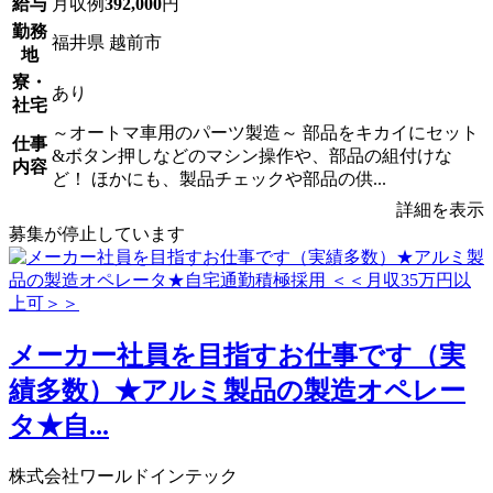
給与
月収例
392,000
円
勤務
福井県 越前市
地
寮・
あり
社宅
～オートマ車用のパーツ製造～ 部品をキカイにセット
仕事
&ボタン押しなどのマシン操作や、部品の組付けな
内容
ど！ ほかにも、製品チェックや部品の供...
詳細を表示
募集が停止しています
メーカー社員を目指すお仕事です（実
績多数）★アルミ製品の製造オペレー
タ★自...
株式会社ワールドインテック