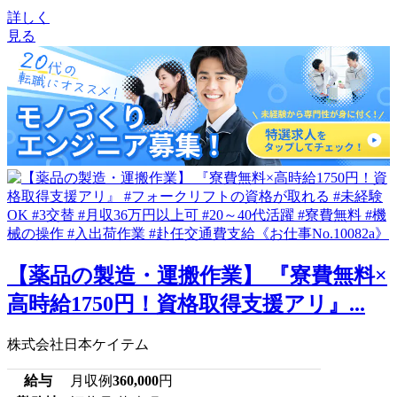
詳しく
見る
【薬品の製造・運搬作業】 『寮費無料×
高時給1750円！資格取得支援アリ』...
株式会社日本ケイテム
給与
月収例
360,000
円