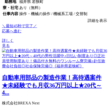
勤務地
福井県 若狭町
寮・社宅
あり（無料）
仕事内容
操作・機械の操作 / 機械系工場 / 交替制
詳細を表示
＼最短45秒で完了／
応募へ進む
詳しく
見る
自動車用部品の製造作業！高待遇案件
★未経験でも月収36万円以上★20代～
4...
株式会社BREXA Next