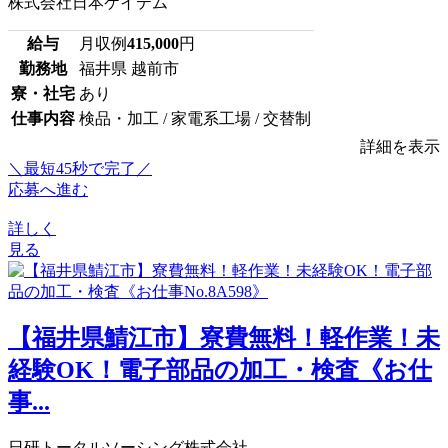
株式会社日本ケイテム
給与
月収例
415,000
円
勤務地
福井県 越前市
寮・社宅
あり
仕事内容
検品・加工 / 家電系工場 / 交替制
詳細を表示
＼最短45秒で完了／
応募へ進む
詳しく
見る
【福井県鯖江市】寮費無料！軽作業！未
経験OK！電子部品の加工・検査《お仕
事...
日研トータルソーシング株式会社