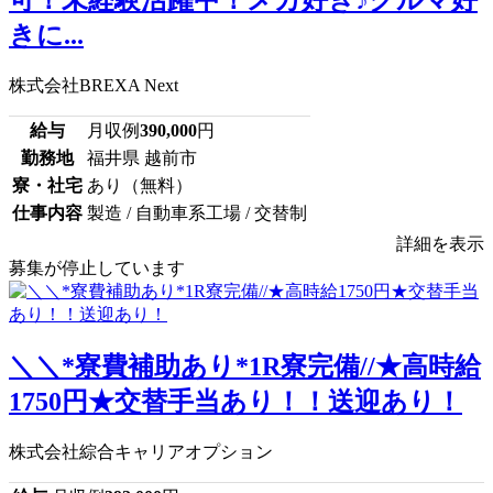
可！未経験活躍中！メカ好き♪クルマ好
きに...
株式会社BREXA Next
給与
月収例
390,000
円
勤務地
福井県 越前市
寮・社宅
あり（無料）
仕事内容
製造 / 自動車系工場 / 交替制
詳細を表示
募集が停止しています
＼＼*寮費補助あり*1R寮完備//★高時給
1750円★交替手当あり！！送迎あり！
株式会社綜合キャリアオプション