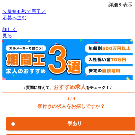
詳細を表示
＼最短45秒で完了／
応募へ進む
詳しく
見る
おすすめ求人
\ 質問に答えて、
をチェック！ /
1 / 4
寮付きの求人をお探しですか？
寮あり