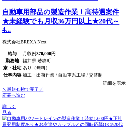
自動車用部品の製造作業！高待遇案件
★未経験でも月収36万円以上★20代～
4...
株式会社BREXA Next
給与
月収例
370,000
円
勤務地
福井県 若狭町
寮・社宅
あり（無料）
仕事内容
加工・出荷作業 / 自動車系工場 / 交替制
詳細を表示
＼最短45秒で完了／
応募へ進む
詳しく
見る