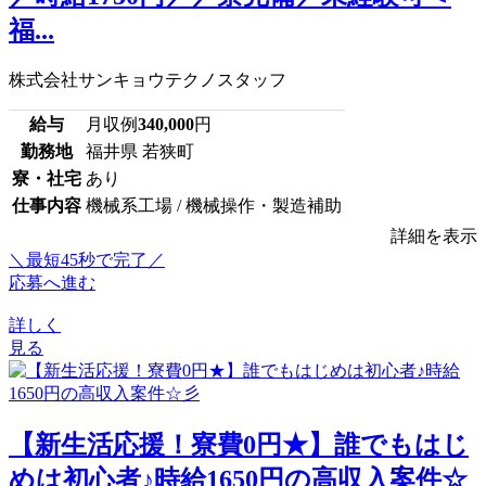
福...
株式会社サンキョウテクノスタッフ
給与
月収例
340,000
円
勤務地
福井県 若狭町
寮・社宅
あり
仕事内容
機械系工場 / 機械操作・製造補助
詳細を表示
＼最短45秒で完了／
応募へ進む
詳しく
見る
【新生活応援！寮費0円★】誰でもはじ
めは初心者♪時給1650円の高収入案件☆