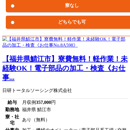
寮なし
どちらでも可
【福井県鯖江市】寮費無料！軽作業！未
経験OK！電子部品の加工・検査《お仕
事...
日研トータルソーシング株式会社
給与
月収例
357,000
円
勤務地
福井県 鯖江市
寮・社
あり（無料）
宅