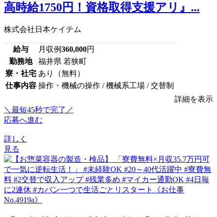
高時給1750円！資格取得支援アリ』...
株式会社日本ケイテム
給与
月収例
360,000
円
勤務地
福井県 若狭町
寮・社宅
あり（無料）
仕事内容
操作・機械の操作 / 機械系工場 / 交替制
詳細を表示
＼最短45秒で完了／
応募へ進む
詳しく
見る