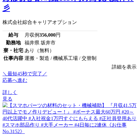
彡
株式会社綜合キャリアオプション
給与
月収例
356,000
円
勤務地
福井県 坂井市
寮・社宅
あり（無料）
仕事内容
運搬・製造 / 機械系工場 / 交替制
詳細を表示
＼最短45秒で完了／
応募へ進む
詳しく
見る