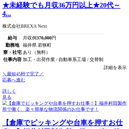
★未経験でも月収36万円以上★20代～
4...
株式会社BREXA Next
給与
月収例
370,000
円
勤務地
福井県 若狭町
寮・社宅
あり（無料）
仕事内容
加工・出荷作業 / 自動車系工場 / 交替制
詳細を表示
＼最短45秒で完了／
応募へ進む
詳しく
見る
【倉庫でピッキングや台車を押すお仕