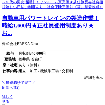
⾃動⾞⽤パワートレインの製造作業！
時給1,600円★正社員登用制度あり★
お...
株式会社BREXA Next
給与
月収例
340,000
円
勤務地
福井県 若狭町
寮・社宅
あり（無料）
仕事内容
組立・加工 / 機械系工場 / 交替制
詳細を表示
＼最短45秒で完了／
応募へ進む
詳しく
見る