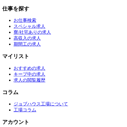
仕事を探す
お仕事検索
スペシャル求人
寮/社宅ありの求人
高収入の求人
期間工の求人
マイリスト
おすすめの求人
キープ中の求人
求人の閲覧履歴
コラム
ジョブハウス工場について
工場コラム
アカウント