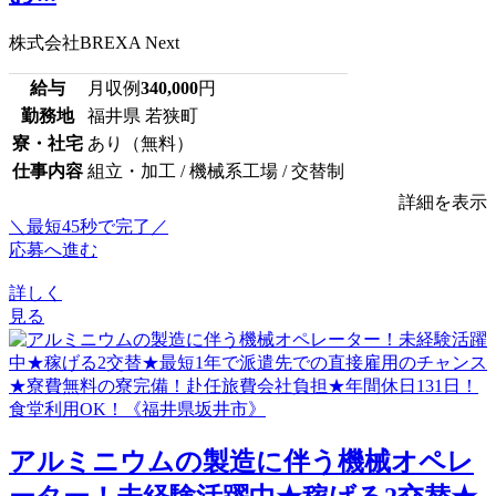
株式会社BREXA Next
給与
月収例
340,000
円
勤務地
福井県 若狭町
寮・社宅
あり（無料）
仕事内容
組立・加工 / 機械系工場 / 交替制
詳細を表示
＼最短45秒で完了／
応募へ進む
詳しく
見る
アルミニウムの製造に伴う機械オペレ