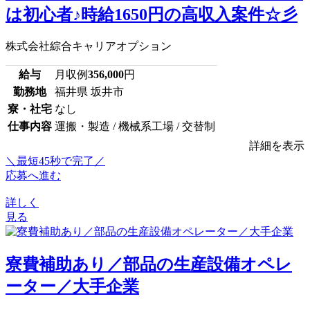
は初心者♪時給1650円の高収入案件☆彡
株式会社綜合キャリアオプション
給与
月収例
356,000
円
勤務地
福井県 坂井市
寮・社宅
なし
仕事内容
運搬・製造 / 機械系工場 / 交替制
詳細を表示
＼最短45秒で完了／
応募へ進む
詳しく
見る
寮費補助あり／部品の生産設備オペレ
ーター／大手企業