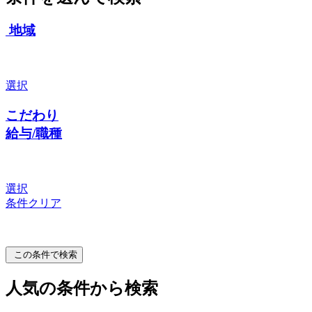
地域
選択
こだわり
給与/職種
選択
条件クリア
この条件で検索
人気の条件から検索