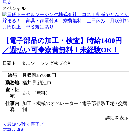
見る
スペシャル
【電子部品の加工・検査】時給1400円
／週払い可◆寮費無料！未経験OK！
日研トータルソーシング株式会社
給与
月収例
357,000
円
勤務地
福井県 鯖江市
寮・社
あり（無料）
宅
仕事内
加工・機械のオペレーター / 電子部品系工場 / 交替
容
制
詳細を表示
＼最短45秒で完了／
応募へ進む