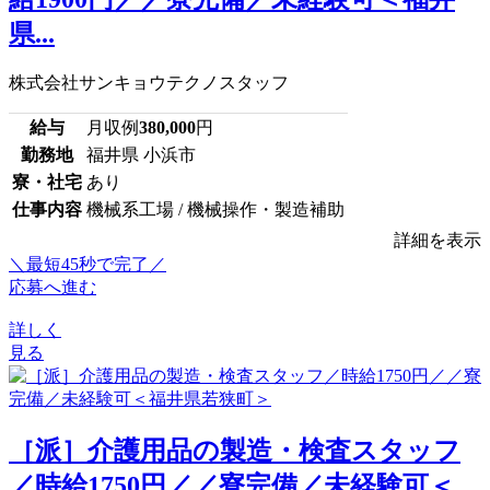
県...
株式会社サンキョウテクノスタッフ
給与
月収例
380,000
円
勤務地
福井県 小浜市
寮・社宅
あり
仕事内容
機械系工場 / 機械操作・製造補助
詳細を表示
＼最短45秒で完了／
応募へ進む
詳しく
見る
［派］介護用品の製造・検査スタッフ
／時給1750円／／寮完備／未経験可＜