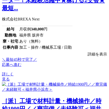
ーター！未経験活躍中★稼げる2交替★
最短...
株式会社BREXA Next
給与
月収例
340,000
円
勤務地
福井県 坂井市
寮・社宅
あり（無料）
仕事内容
加工・操作 / 機械系工場 / 日勤
詳細を表示
＼最短45秒で完了／
応募へ進む
詳しく
見る
［派］工場で材料計量・機械操作／時
給1900円／／寮完備／未経験可＜福井