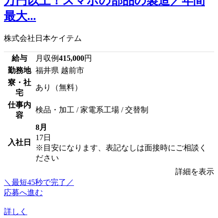
万円以上！スマホの部品の製造／年間
最大...
株式会社日本ケイテム
給与
月収例
415,000
円
勤務地
福井県 越前市
寮・社
あり（無料）
宅
仕事内
検品・加工 / 家電系工場 / 交替制
容
8月
17日
入社日
※目安になります、表記なしは面接時にご相談く
ださい
詳細を表示
＼最短45秒で完了／
応募へ進む
詳しく