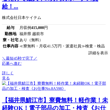
給！...
株式会社日本ケイテム
給与
月収例
415,000
円
勤務地
福井県 越前市
寮・社宅
あり（無料）
仕事内容
≪寮無料・月収41.5万円・派遣社員≫検査・検品
詳細を表示
＼最短45秒で完了／
応募へ進む
詳しく
見る
【福井県鯖江市】寮費無料！軽作業！未
経験OK！電子部品の加工・検査《お仕