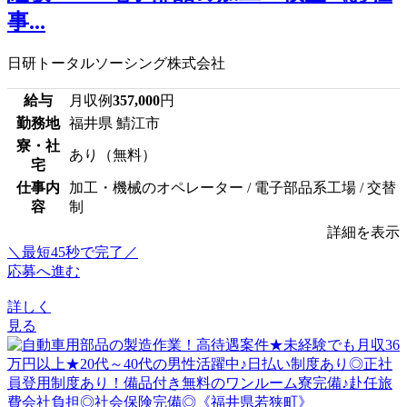
事...
日研トータルソーシング株式会社
給与
月収例
357,000
円
勤務地
福井県 鯖江市
寮・社
あり（無料）
宅
仕事内
加工・機械のオペレーター / 電子部品系工場 / 交替
容
制
詳細を表示
＼最短45秒で完了／
応募へ進む
詳しく
見る