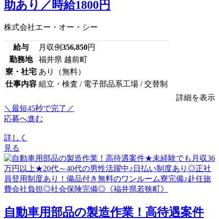
助あり／時給1800円
株式会社エー・オー・シー
給与
月収例
356,850
円
勤務地
福井県 越前町
寮・社宅
あり（無料）
仕事内容
組立・検査 / 電子部品系工場 / 交替制
詳細を表示
＼最短45秒で完了／
応募へ進む
詳しく
見る
自動車用部品の製造作業！高待遇案件