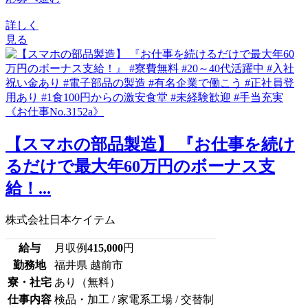
詳しく
見る
【スマホの部品製造】 『お仕事を続け
るだけで最大年60万円のボーナス支
給！...
株式会社日本ケイテム
給与
月収例
415,000
円
勤務地
福井県 越前市
寮・社宅
あり（無料）
仕事内容
検品・加工 / 家電系工場 / 交替制