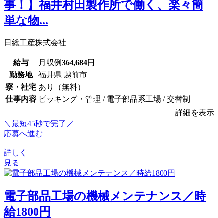
事！】福井村田製作所で働く、楽々簡
単な物...
日総工産株式会社
給与
月収例
364,684
円
勤務地
福井県 越前市
寮・社宅
あり（無料）
仕事内容
ピッキング・管理 / 電子部品系工場 / 交替制
詳細を表示
＼最短45秒で完了／
応募へ進む
詳しく
見る
電子部品工場の機械メンテナンス／時
給1800円