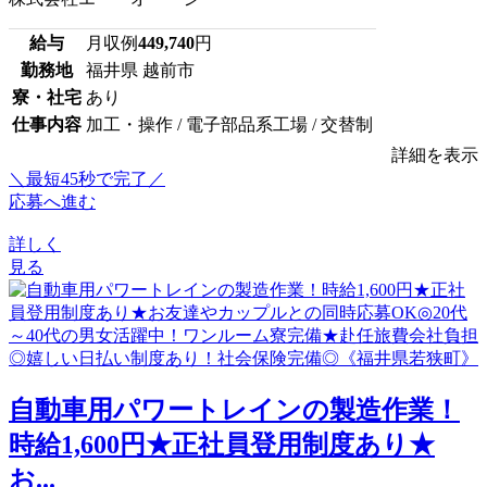
給与
月収例
449,740
円
勤務地
福井県 越前市
寮・社宅
あり
仕事内容
加工・操作 / 電子部品系工場 / 交替制
詳細を表示
＼最短45秒で完了／
応募へ進む
詳しく
見る
⾃動⾞⽤パワートレインの製造作業！
時給1,600円★正社員登用制度あり★
お...