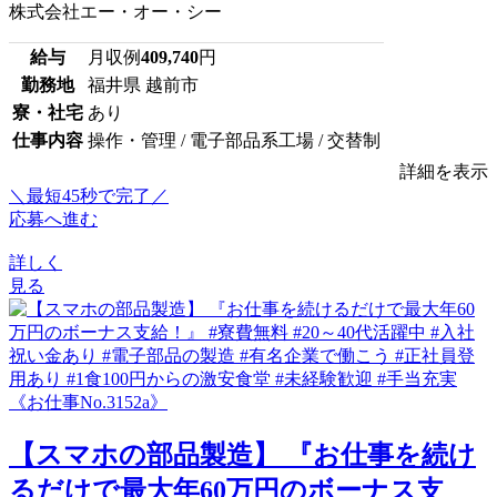
株式会社エー・オー・シー
給与
月収例
409,740
円
勤務地
福井県 越前市
寮・社宅
あり
仕事内容
操作・管理 / 電子部品系工場 / 交替制
詳細を表示
＼最短45秒で完了／
応募へ進む
詳しく
見る
【スマホの部品製造】 『お仕事を続け
るだけで最大年60万円のボーナス支