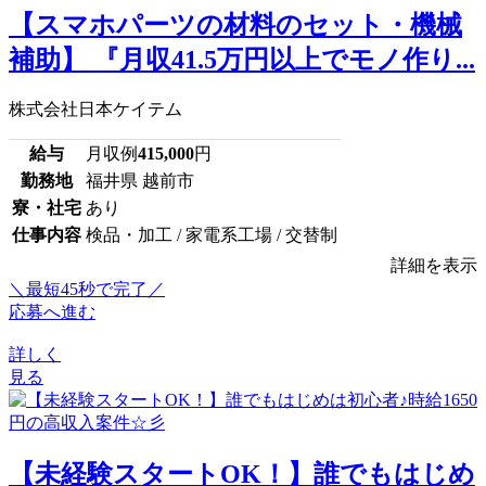
【スマホパーツの材料のセット・機械
補助】 『月収41.5万円以上でモノ作り...
株式会社日本ケイテム
給与
月収例
415,000
円
勤務地
福井県 越前市
寮・社宅
あり
仕事内容
検品・加工 / 家電系工場 / 交替制
詳細を表示
＼最短45秒で完了／
応募へ進む
詳しく
見る
【未経験スタートOK！】誰でもはじめ