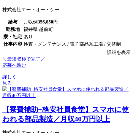
株式会社エー・オー・シー
給与
月収例
356,850
円
勤務地
福井県 越前町
寮・社宅
あり
仕事内容
検査・メンテナンス / 電子部品系工場 / 交替制
詳細を表示
＼最短45秒で完了／
応募へ進む
詳しく
見る
【寮費補助+格安社員食堂】スマホに使
われる部品製造／月収40万円以上
株式会社エー・オー・シー