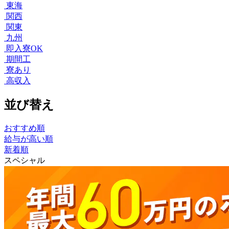
東海
関西
関東
九州
即入寮OK
期間工
寮あり
高収入
並び替え
おすすめ順
給与が高い順
新着順
スペシャル