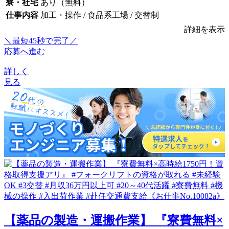
寮・社宅
あり（無料）
仕事内容
加工・操作 / 食品系工場 / 交替制
詳細を表示
＼最短45秒で完了／
応募へ進む
詳しく
見る
【薬品の製造・運搬作業】 『寮費無料×