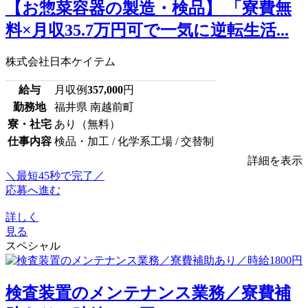
【お惣菜容器の製造・検品】 「寮費無
料×月収35.7万円可で一気に逆転生活...
株式会社日本ケイテム
給与
月収例
357,000
円
勤務地
福井県 南越前町
寮・社宅
あり（無料）
仕事内容
検品・加工 / 化学系工場 / 交替制
詳細を表示
＼最短45秒で完了／
応募へ進む
詳しく
見る
スペシャル
検査装置のメンテナンス業務／寮費補