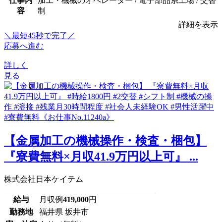
仕事内
加工・機械のオペレーター / 電子部品系工場 / 交替
容
制
詳細を表示
＼最短45秒で完了／
応募へ進む
詳しく
見る
【金属加工の機械操作・検査・梱包】
『寮費無料×月収41.9万円以上可』 ...
株式会社日本ケイテム
給与
月収例
419,000
円
勤務地
福井県 坂井市