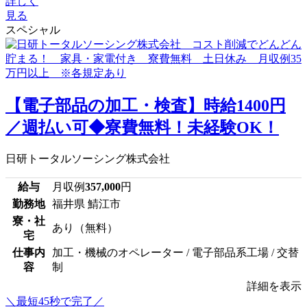
詳しく
見る
スペシャル
【電子部品の加工・検査】時給1400円
／週払い可◆寮費無料！未経験OK！
日研トータルソーシング株式会社
給与
月収例
357,000
円
勤務地
福井県 鯖江市
寮・社
あり（無料）
宅
仕事内
加工・機械のオペレーター / 電子部品系工場 / 交替
容
制
詳細を表示
＼最短45秒で完了／