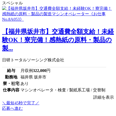
スペシャル
【福井県坂井市】交通費全額支給！未経
験OK！寮完備！感熱紙の原料・製品の
製...
日研トータルソーシング株式会社
給与
月収例
322,000
円
勤務地
福井県 坂井市
寮・社宅
あり
仕事内容
マシンオペレータ・検査 / 製紙系工場 / 交替制
詳細を表示
＼最短45秒で完了／
応募へ進む