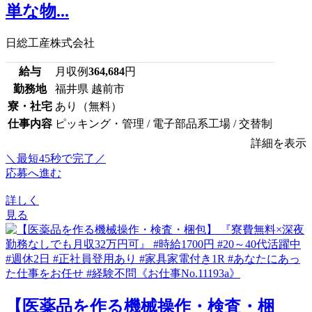
単な物...
日総工産株式会社
給与
月収例
364,684
円
勤務地
福井県 越前市
寮・社宅
あり（無料）
仕事内容
ピッキング・管理 / 電子部品系工場 / 交替制
詳細を表示
＼最短45秒で完了／
応募へ進む
詳しく
見る
【医薬品を作る機械操作・検査・梱