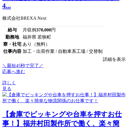
4...
株式会社BREXA Next
給与
月収例
370,000
円
勤務地
福井県 若狭町
寮・社宅
あり（無料）
仕事内容
加工・出荷作業 / 自動車系工場 / 交替制
詳細を表示
＼最短45秒で完了／
応募へ進む
詳しく
見る
【倉庫でピッキングや台車を押すお仕
事！】福井村田製作所で働く、楽々簡