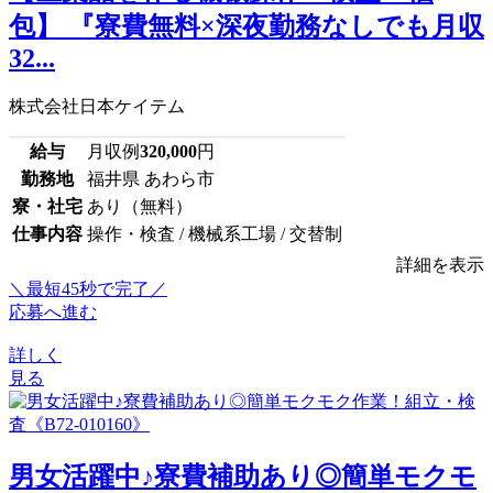
包】 『寮費無料×深夜勤務なしでも月収
32...
株式会社日本ケイテム
給与
月収例
320,000
円
勤務地
福井県 あわら市
寮・社宅
あり（無料）
仕事内容
操作・検査 / 機械系工場 / 交替制
詳細を表示
＼最短45秒で完了／
応募へ進む
詳しく
見る
男女活躍中♪寮費補助あり◎簡単モクモ