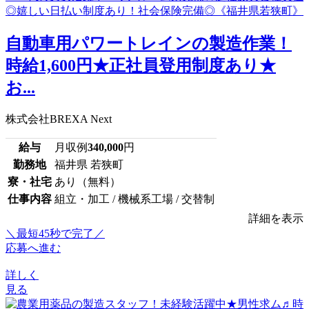
⾃動⾞⽤パワートレインの製造作業！
時給1,600円★正社員登用制度あり★
お...
株式会社BREXA Next
給与
月収例
340,000
円
勤務地
福井県 若狭町
寮・社宅
あり（無料）
仕事内容
組立・加工 / 機械系工場 / 交替制
詳細を表示
＼最短45秒で完了／
応募へ進む
詳しく
見る