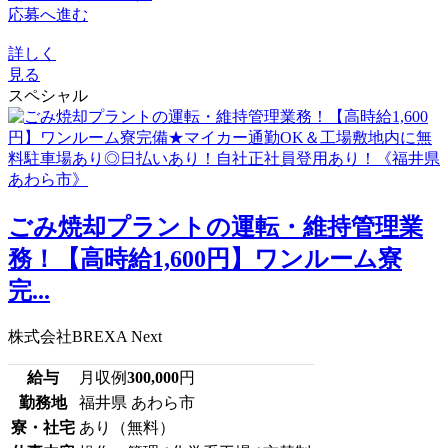
応募へ進む
詳しく
見る
スペシャル
ごみ焼却プラントの運転・維持管理業
務！【高時給1,600円】ワンルーム寮
完...
株式会社BREXA Next
給与
月収例
300,000
円
勤務地
福井県 あわら市
寮・社宅
あり（無料）