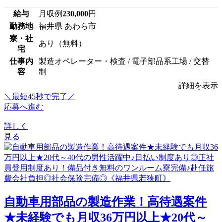
給与
月収例
230,000
円
勤務地
福井県 あわら市
寮・社
あり（無料）
宅
仕事内
製造オペレーター・検査 / 電子部品系工場 / 交替
容
制
詳細を表示
＼最短45秒で完了／
応募へ進む
詳しく
見る
自動車用部品の製造作業！高待遇案件
★未経験でも月収36万円以上★20代～