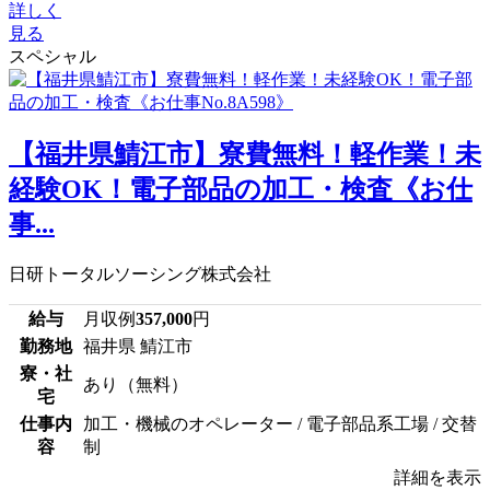
詳しく
見る
スペシャル
【福井県鯖江市】寮費無料！軽作業！未
経験OK！電子部品の加工・検査《お仕
事...
日研トータルソーシング株式会社
給与
月収例
357,000
円
勤務地
福井県 鯖江市
寮・社
あり（無料）
宅
仕事内
加工・機械のオペレーター / 電子部品系工場 / 交替
容
制
詳細を表示