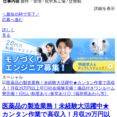
仕事内容
操作・管理 / 化学系工場 / 交替制
詳細を表示
＼最短45秒で完了／
応募へ進む
詳しく
見る
スペシャル
医薬品の製造業務！未経験大活躍中★
カンタン作業で高収入！月収29万円以