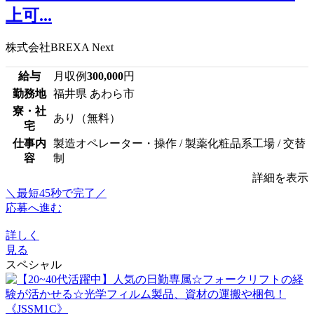
上可...
株式会社BREXA Next
給与
月収例
300,000
円
勤務地
福井県 あわら市
寮・社
あり（無料）
宅
仕事内
製造オペレーター・操作 / 製薬化粧品系工場 / 交替
容
制
詳細を表示
＼最短45秒で完了／
応募へ進む
詳しく
見る
スペシャル