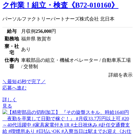
ク作業！組立・検査《B72-010160》
パーソルファクトリーパートナーズ株式会社 北日本
給与
月収例
256,000
円
勤務地
福井県 敦賀市
寮・社
あり
宅
仕事内
車載部品の組立・機械オペレーター / 自動車系工場
容
/ 交替制
詳細を表示
＼最短45秒で完了／
応募へ進む
詳しく
見る