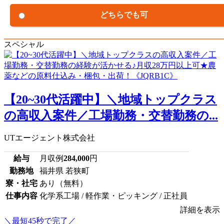
どちらでも可
スペシャル
【20~30代活躍中】＼地域トップクラス
の高収入案件／工場勤務・交替勤務の...
UTエージェント株式会社
給与
月収例
284,000
円
勤務地
福井県 若狭町
寮・社宅
あり（無料）
仕事内容
化学系工場 / 軽作業・ピッキング / 正社員
詳細を表示
＼最短45秒で完了／