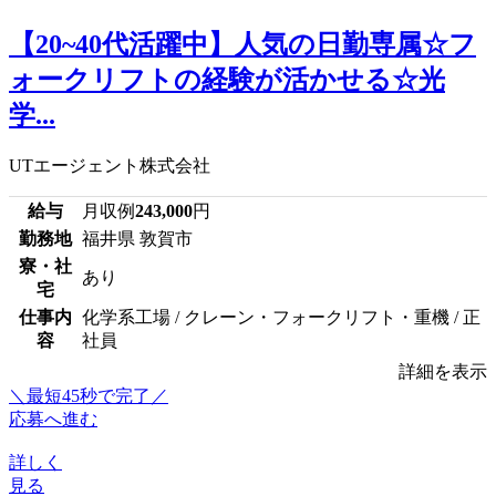
【20~40代活躍中】人気の日勤専属☆フ
ォークリフトの経験が活かせる☆光
学...
UTエージェント株式会社
給与
月収例
243,000
円
勤務地
福井県 敦賀市
寮・社
あり
宅
仕事内
化学系工場 / クレーン・フォークリフト・重機 / 正
容
社員
詳細を表示
＼最短45秒で完了／
応募へ進む
詳しく
見る