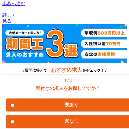
応募へ進む
詳しく
見る
おすすめ求人
\ 質問に答えて、
をチェック！ /
1 / 4
寮付きの求人をお探しですか？
寮あり
寮なし