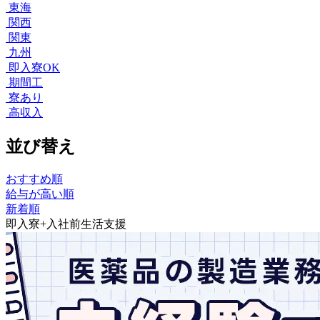
東海
関西
関東
九州
即入寮OK
期間工
寮あり
高収入
並び替え
おすすめ順
給与が高い順
新着順
即入寮+入社前生活支援