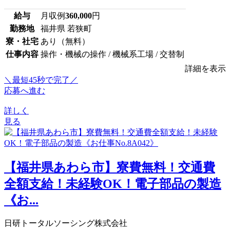
給与
月収例
360,000
円
勤務地
福井県 若狭町
寮・社宅
あり（無料）
仕事内容
操作・機械の操作 / 機械系工場 / 交替制
詳細を表示
＼最短45秒で完了／
応募へ進む
詳しく
見る
【福井県あわら市】寮費無料！交通費
全額支給！未経験OK！電子部品の製造
《お...
日研トータルソーシング株式会社