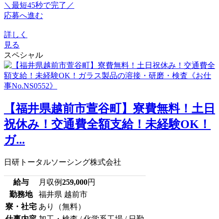
＼最短45秒で完了／
応募へ進む
詳しく
見る
スペシャル
【福井県越前市萱谷町】寮費無料！土日
祝休み！交通費全額支給！未経験OK！
ガ...
日研トータルソーシング株式会社
給与
月収例
259,000
円
勤務地
福井県 越前市
寮・社宅
あり（無料）
仕事内容
加工・検査 / 化学系工場 / 日勤