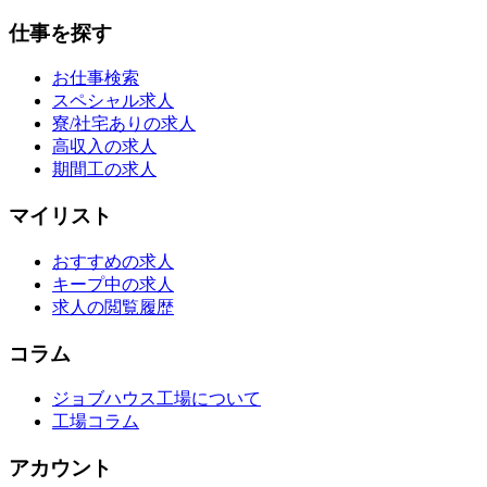
仕事を探す
お仕事検索
スペシャル求人
寮/社宅ありの求人
高収入の求人
期間工の求人
マイリスト
おすすめの求人
キープ中の求人
求人の閲覧履歴
コラム
ジョブハウス工場について
工場コラム
アカウント