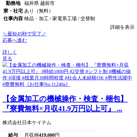
勤務地
福井県 越前市
寮・社宅
あり（無料）
仕事内容
検品・加工 / 家電系工場 / 交替制
詳細を表示
＼最短45秒で完了／
応募へ進む
詳しく
見る
【金属加工の機械操作・検査・梱包】
『寮費無料×月収41.9万円以上可』 ...
株式会社日本ケイテム
給与
月収例
419,000
円