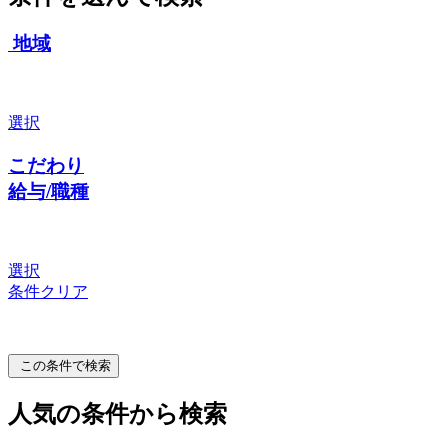
地域
選択
こだわり
給与/職種
選択
条件クリア
この条件で検索
人気の条件から検索