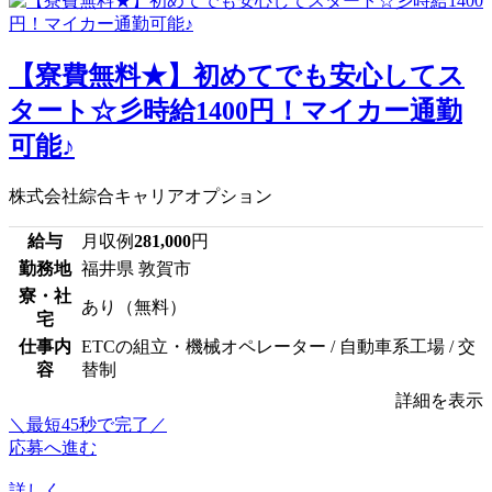
【寮費無料★】初めてでも安心してス
タート☆彡時給1400円！マイカー通勤
可能♪
株式会社綜合キャリアオプション
給与
月収例
281,000
円
勤務地
福井県 敦賀市
寮・社
あり（無料）
宅
仕事内
ETCの組立・機械オペレーター / 自動車系工場 / 交
容
替制
詳細を表示
＼最短45秒で完了／
応募へ進む
詳しく