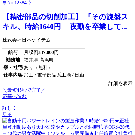
【精密部品の切削加工】 『その旋盤ス
キル、時給1640円 夜勤を卒業して...
株式会社日本ケイテム
給与
月収例
337,000
円
勤務地
福井県 高浜町
寮・社宅
あり（無料）
仕事内容
加工 / 電子部品系工場 / 日勤
詳細を表示
＼最短45秒で完了／
応募へ進む
詳しく
見る