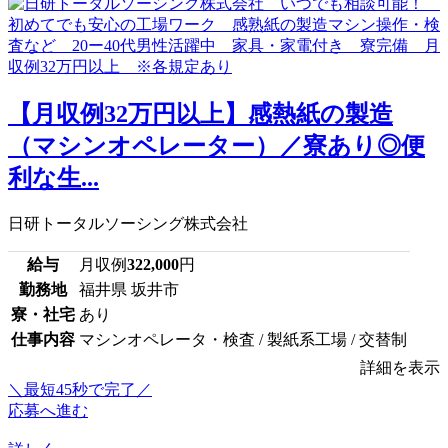
【月収例32万円以上】感熱紙の製造
（マシンオペレーター）／寮あり◎便
利な生...
日研トータルソーシング株式会社
給与
月収例
322,000
円
勤務地
福井県 坂井市
寮・社宅
あり
仕事内容
マシンオペレータ・検査 / 製紙系工場 / 交替制
詳細を表示
＼最短45秒で完了／
応募へ進む