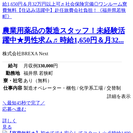
農業用薬品の製造スタッフ！未経験活
躍中★男性求ム♬時給1,650円＆月32...
株式会社BREXA Next
給与
月収例
330,000
円
勤務地
福井県 若狭町
寮・社宅
あり（無料）
仕事内容
製造オペレーター・梱包 / 化学系工場 / 交替制
詳細を表示
＼最短45秒で完了／
応募へ進む
詳しく
見る