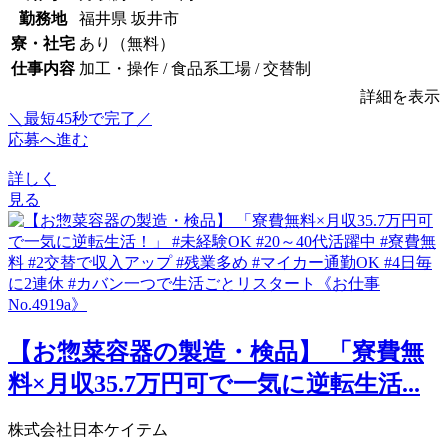
勤務地
福井県 坂井市
寮・社宅
あり（無料）
仕事内容
加工・操作 / 食品系工場 / 交替制
詳細を表示
＼最短45秒で完了／
応募へ進む
詳しく
見る
【お惣菜容器の製造・検品】 「寮費無
料×月収35.7万円可で一気に逆転生活...
株式会社日本ケイテム