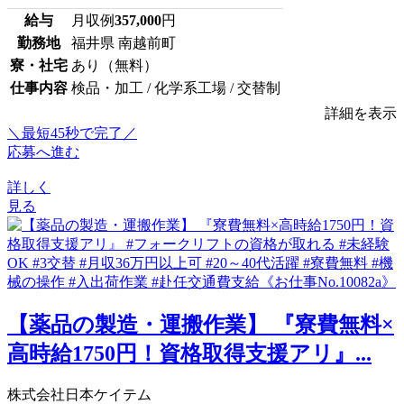
給与
月収例
357,000
円
勤務地
福井県 南越前町
寮・社宅
あり（無料）
仕事内容
検品・加工 / 化学系工場 / 交替制
詳細を表示
＼最短45秒で完了／
応募へ進む
詳しく
見る
【薬品の製造・運搬作業】 『寮費無料×
高時給1750円！資格取得支援アリ』...
株式会社日本ケイテム