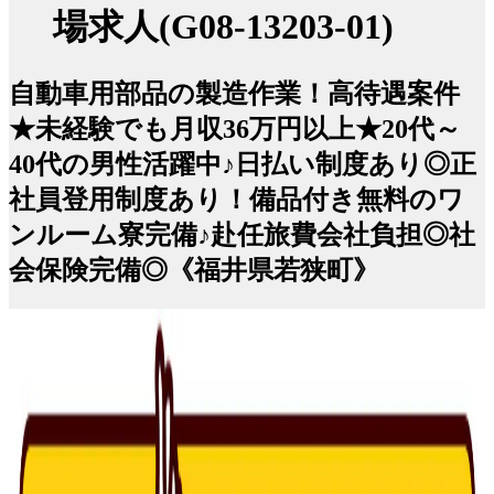
場求人(G08-13203-01)
自動車用部品の製造作業！高待遇案件
★未経験でも月収36万円以上★20代～
40代の男性活躍中♪日払い制度あり◎正
社員登用制度あり！備品付き無料のワ
ンルーム寮完備♪赴任旅費会社負担◎社
会保険完備◎《福井県若狭町》