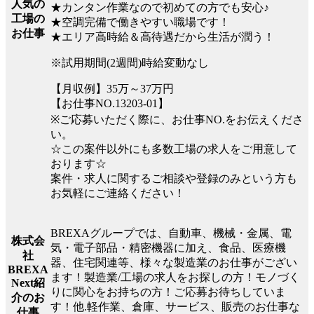
人気の
★カンタン作業なので初めての方でも安心♪
工場の
★空調完備で働きやすい職場です！
お仕事
★エリア高時給＆高待遇だから生活が潤う！
※試用期間(2週間)時給変動なし
【月収例】35万～37万円
【お仕事NO.13203-01】
※ご応募いただく際に、お仕事NO.をお伝えくださ
い。
☆この案件以外にも多数工場の求人をご用意して
おります☆
案件・求人に関するご相談や登録のみという方も
お気軽にご連絡ください！
BREXAグループでは、自動車、機械・金属、電
株式会
気・電子部品・精密機器に加え、食品、医療機
社
器、住宅関連等、様々な製造業のお仕事がござい
BREXA
ます！製造業/工場の求人をお探しの方！モノづく
Next紹
りに関心をお持ちの方！ご応募お待ちしていま
介のお
す！他.軽作業、倉庫、サービス、販売のお仕事な
仕事