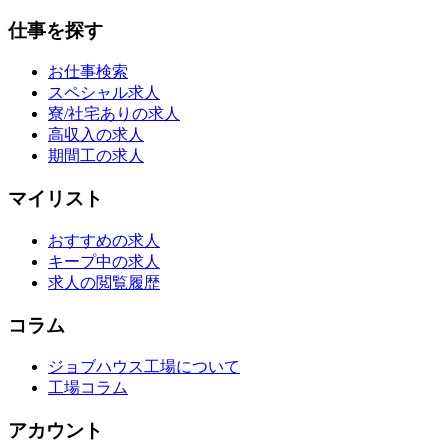
仕事を探す
お仕事検索
スペシャル求人
寮/社宅ありの求人
高収入の求人
期間工の求人
マイリスト
おすすめの求人
キープ中の求人
求人の閲覧履歴
コラム
ジョブハウス工場について
工場コラム
アカウント