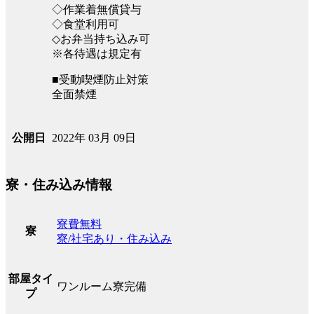
◇作業着無償貸与
◇食堂利用可
◇お弁当持ち込み可
※各待遇は規定有
■受動喫煙防止対策
全面禁煙
2022年 03月 09日
公開日
寮・住み込み情報
寮費無料
寮
寮/社宅あり・住み込み
部屋タイ
ワンルーム寮完備
プ