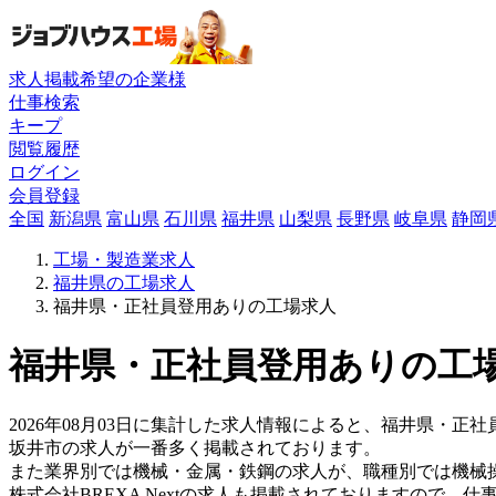
求人掲載希望の企業様
仕事検索
キープ
閲覧履歴
ログイン
会員登録
全国
新潟県
富山県
石川県
福井県
山梨県
長野県
岐阜県
静岡
工場・製造業求人
福井県の工場求人
福井県・正社員登用ありの工場求人
福井県・正社員登用ありの工場
2026年08月03日に集計した求人情報によると、福井県・正社
坂井市の求人が一番多く掲載されております。
また業界別では機械・金属・鉄鋼の求人が、職種別では機械
株式会社BREXA Nextの求人も掲載されておりますので、