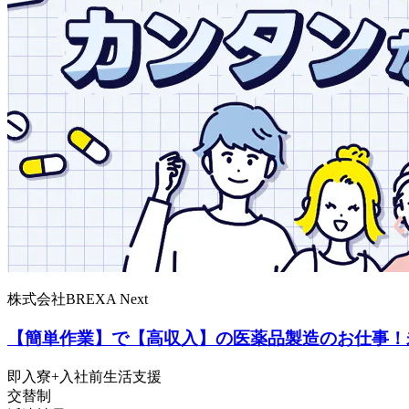
株式会社BREXA Next
【簡単作業】で【高収入】の医薬品製造のお仕事！
即入寮+入社前生活支援
交替制