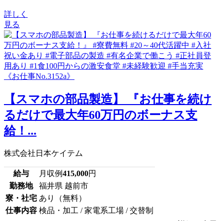
詳しく
見る
【スマホの部品製造】 『お仕事を続け
るだけで最大年60万円のボーナス支
給！...
株式会社日本ケイテム
給与
月収例
415,000
円
勤務地
福井県 越前市
寮・社宅
あり（無料）
仕事内容
検品・加工 / 家電系工場 / 交替制