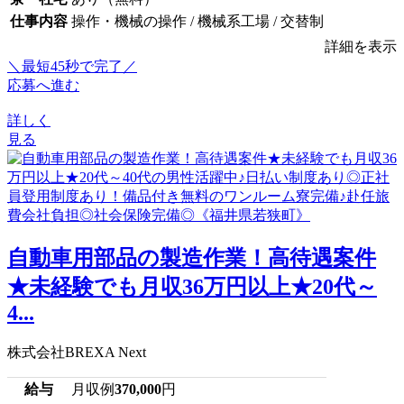
仕事内容
操作・機械の操作 / 機械系工場 / 交替制
詳細を表示
＼最短45秒で完了／
応募へ進む
詳しく
見る
自動車用部品の製造作業！高待遇案件
★未経験でも月収36万円以上★20代～
4...
株式会社BREXA Next
給与
月収例
370,000
円