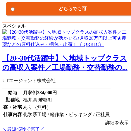
どちらでも可
スペシャル
【20~30代活躍中】＼地域トップクラス
の高収入案件／工場勤務・交替勤務の...
UTエージェント株式会社
給与
月収例
284,000
円
勤務地
福井県 若狭町
寮・社宅
あり（無料）
仕事内容
化学系工場 / 軽作業・ピッキング / 正社員
詳細を表示
＼最短45秒で完了／