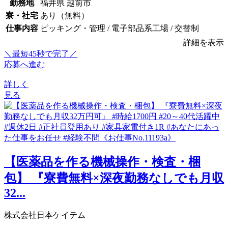
勤務地
福井県 越前市
寮・社宅
あり（無料）
仕事内容
ピッキング・管理 / 電子部品系工場 / 交替制
詳細を表示
＼最短45秒で完了／
応募へ進む
詳しく
見る
【医薬品を作る機械操作・検査・梱
包】 『寮費無料×深夜勤務なしでも月収
32...
株式会社日本ケイテム