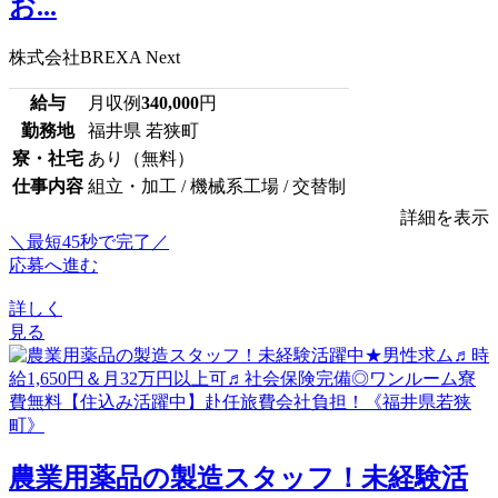
お...
株式会社BREXA Next
給与
月収例
340,000
円
勤務地
福井県 若狭町
寮・社宅
あり（無料）
仕事内容
組立・加工 / 機械系工場 / 交替制
詳細を表示
＼最短45秒で完了／
応募へ進む
詳しく
見る
農業用薬品の製造スタッフ！未経験活