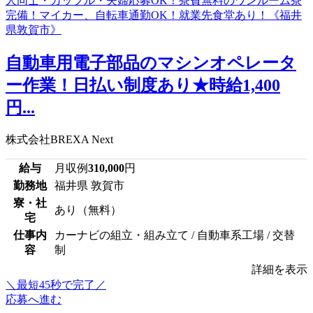
自動車用電子部品のマシンオペレータ
ー作業！日払い制度あり★時給1,400
円...
株式会社BREXA Next
給与
月収例
310,000
円
勤務地
福井県 敦賀市
寮・社
あり（無料）
宅
仕事内
カーナビの組立・組み立て / 自動車系工場 / 交替
容
制
詳細を表示
＼最短45秒で完了／
応募へ進む