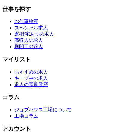
仕事を探す
お仕事検索
スペシャル求人
寮/社宅ありの求人
高収入の求人
期間工の求人
マイリスト
おすすめの求人
キープ中の求人
求人の閲覧履歴
コラム
ジョブハウス工場について
工場コラム
アカウント