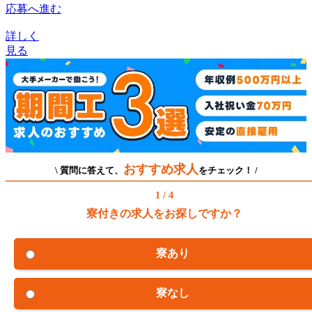
応募へ進む
詳しく
見る
おすすめ求人
\ 質問に答えて、
をチェック！ /
1 / 4
寮付きの求人をお探しですか？
寮あり
寮なし