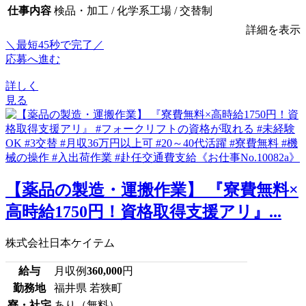
仕事内容
検品・加工 / 化学系工場 / 交替制
詳細を表示
＼最短45秒で完了／
応募へ進む
詳しく
見る
【薬品の製造・運搬作業】 『寮費無料×
高時給1750円！資格取得支援アリ』...
株式会社日本ケイテム
給与
月収例
360,000
円
勤務地
福井県 若狭町
寮・社宅
あり（無料）