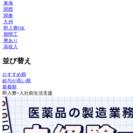
東海
関西
関東
九州
即入寮OK
期間工
寮あり
高収入
並び替え
おすすめ順
給与が高い順
新着順
即入寮+入社前生活支援