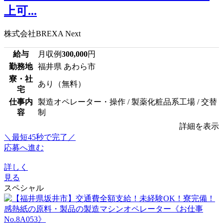
上可...
株式会社BREXA Next
給与
月収例
300,000
円
勤務地
福井県 あわら市
寮・社
あり（無料）
宅
仕事内
製造オペレーター・操作 / 製薬化粧品系工場 / 交替
容
制
詳細を表示
＼最短45秒で完了／
応募へ進む
詳しく
見る
スペシャル