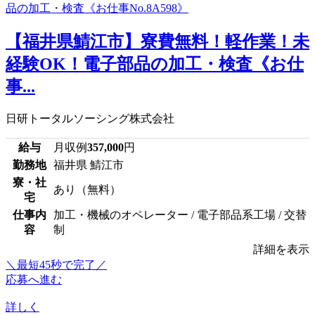
【福井県鯖江市】寮費無料！軽作業！未
経験OK！電子部品の加工・検査《お仕
事...
日研トータルソーシング株式会社
給与
月収例
357,000
円
勤務地
福井県 鯖江市
寮・社
あり（無料）
宅
仕事内
加工・機械のオペレーター / 電子部品系工場 / 交替
容
制
詳細を表示
＼最短45秒で完了／
応募へ進む
詳しく