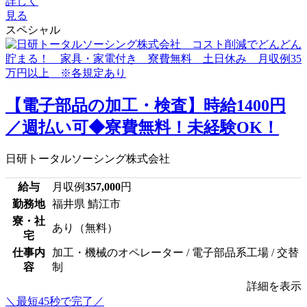
詳しく
見る
スペシャル
【電子部品の加工・検査】時給1400円
／週払い可◆寮費無料！未経験OK！
日研トータルソーシング株式会社
給与
月収例
357,000
円
勤務地
福井県 鯖江市
寮・社
あり（無料）
宅
仕事内
加工・機械のオペレーター / 電子部品系工場 / 交替
容
制
詳細を表示
＼最短45秒で完了／