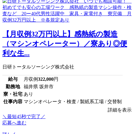
【月収例32万円以上】感熱紙の製造
（マシンオペレーター）／寮あり◎便
利な生...
日研トータルソーシング株式会社
給与
月収例
322,000
円
勤務地
福井県 坂井市
寮・社宅
あり
仕事内容
マシンオペレータ・検査 / 製紙系工場 / 交替制
詳細を表示
＼最短45秒で完了／
応募へ進む