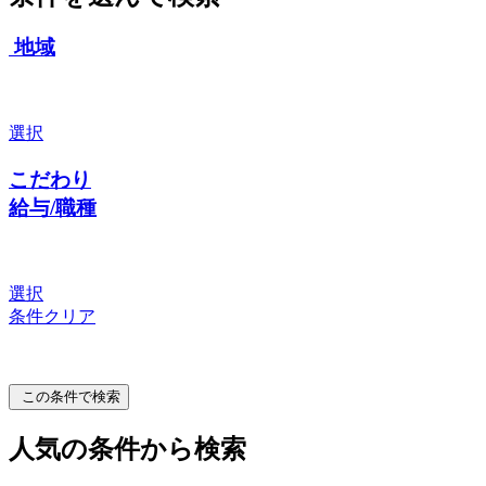
地域
選択
こだわり
給与/職種
選択
条件クリア
この条件で検索
人気の条件から検索