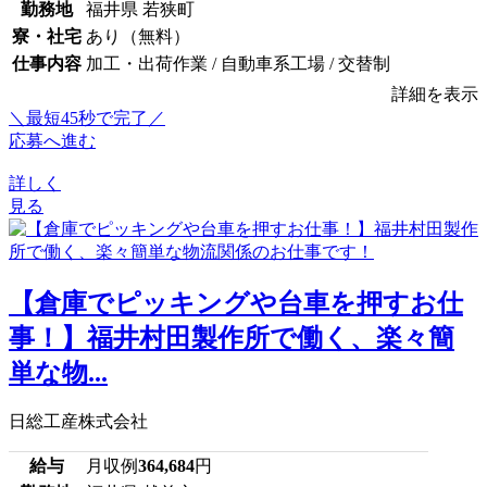
勤務地
福井県 若狭町
寮・社宅
あり（無料）
仕事内容
加工・出荷作業 / 自動車系工場 / 交替制
詳細を表示
＼最短45秒で完了／
応募へ進む
詳しく
見る
【倉庫でピッキングや台車を押すお仕
事！】福井村田製作所で働く、楽々簡
単な物...
日総工産株式会社
給与
月収例
364,684
円