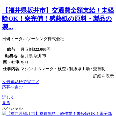
【福井県坂井市】交通費全額支給！未経
験OK！寮完備！感熱紙の原料・製品の
製...
日研トータルソーシング株式会社
給与
月収例
322,000
円
勤務地
福井県 坂井市
寮・社宅
あり
仕事内容
マシンオペレータ・検査 / 製紙系工場 / 交替制
詳細を表示
＼最短45秒で完了／
応募へ進む
詳しく
見る
スペシャル