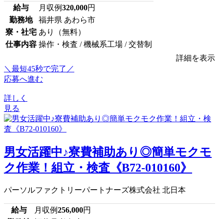
給与
月収例
320,000
円
勤務地
福井県 あわら市
寮・社宅
あり（無料）
仕事内容
操作・検査 / 機械系工場 / 交替制
詳細を表示
＼最短45秒で完了／
応募へ進む
詳しく
見る
男女活躍中♪寮費補助あり◎簡単モクモ
ク作業！組立・検査《B72-010160》
パーソルファクトリーパートナーズ株式会社 北日本
給与
月収例
256,000
円