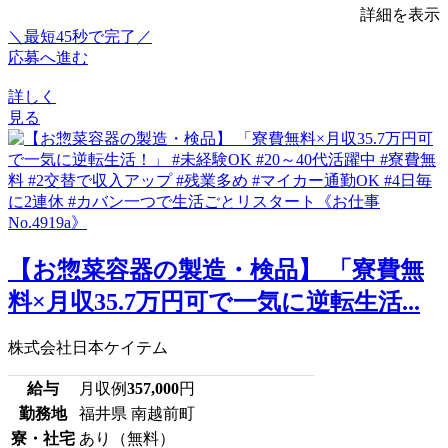
詳細を表示
＼最短45秒で完了／
応募へ進む
詳しく
見る
【お惣菜容器の製造・検品】 「寮費無
料×月収35.7万円可で一気に逆転生活...
株式会社日本ケイテム
給与
月収例
357,000
円
勤務地
福井県 南越前町
寮・社宅
あり（無料）