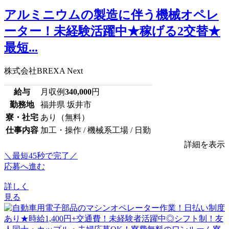
アルミニウムの製造に伴う機械オペレ
ーター！未経験活躍中★稼げる2交替★
最短...
株式会社BREXA Next
給与
月収例
340,000
円
勤務地
福井県 坂井市
寮・社宅
あり（無料）
仕事内容
加工・操作 / 機械系工場 / 日勤
詳細を表示
＼最短45秒で完了／
応募へ進む
詳しく
見る