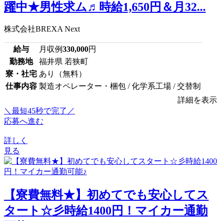
躍中★男性求ム♬時給1,650円＆月32...
株式会社BREXA Next
給与
月収例
330,000
円
勤務地
福井県 若狭町
寮・社宅
あり（無料）
仕事内容
製造オペレーター・梱包 / 化学系工場 / 交替制
詳細を表示
＼最短45秒で完了／
応募へ進む
詳しく
見る
【寮費無料★】初めてでも安心してス
タート☆彡時給1400円！マイカー通勤