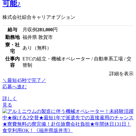
可能♪
株式会社綜合キャリアオプション
給与
月収例
281,000
円
勤務地
福井県 敦賀市
寮・社
あり（無料）
宅
仕事内
ETCの組立・機械オペレーター / 自動車系工場 / 交
容
替制
詳細を表示
＼最短45秒で完了／
応募へ進む
詳しく
見る