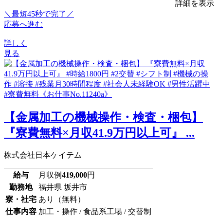
詳細を表示
＼最短45秒で完了／
応募へ進む
詳しく
見る
【金属加工の機械操作・検査・梱包】
『寮費無料×月収41.9万円以上可』 ...
株式会社日本ケイテム
給与
月収例
419,000
円
勤務地
福井県 坂井市
寮・社宅
あり（無料）
仕事内容
加工・操作 / 食品系工場 / 交替制