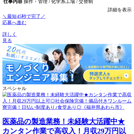
仕事内容
操作・管理 / 化学系工場 / 交替制
詳細を表示
＼最短45秒で完了／
応募へ進む
詳しく
見る
スペシャル
医薬品の製造業務！未経験大活躍中★
カンタン作業で高収入！月収29万円以