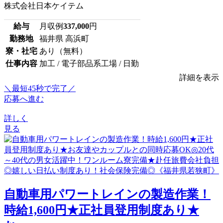
株式会社日本ケイテム
給与
月収例
337,000
円
勤務地
福井県 高浜町
寮・社宅
あり（無料）
仕事内容
加工 / 電子部品系工場 / 日勤
詳細を表示
＼最短45秒で完了／
応募へ進む
詳しく
見る
⾃動⾞⽤パワートレインの製造作業！
時給1,600円★正社員登用制度あり★