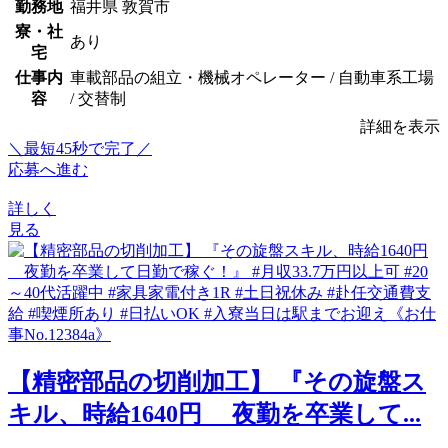
勤務地
福井県 敦賀市
寮・社
あり
宅
仕事内
車載部品の組立・機械オペレーター / 自動車系工場
容
/ 交替制
詳細を表示
＼最短45秒で完了／
応募へ進む
詳しく
見る
【精密部品の切削加工】 『その旋盤ス
キル、時給1640円 夜勤を卒業して...