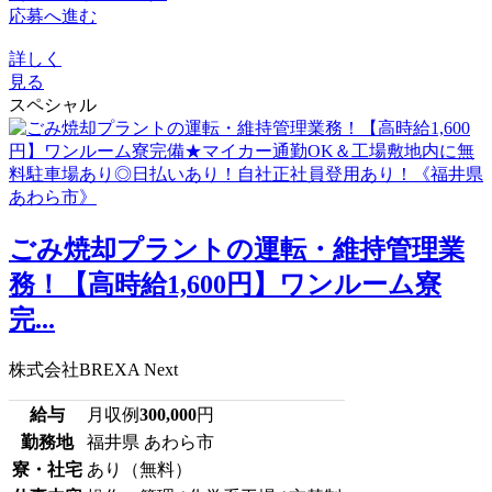
応募へ進む
詳しく
見る
スペシャル
ごみ焼却プラントの運転・維持管理業
務！【高時給1,600円】ワンルーム寮
完...
株式会社BREXA Next
給与
月収例
300,000
円
勤務地
福井県 あわら市
寮・社宅
あり（無料）