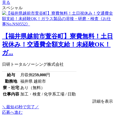
見る
スペシャル
【福井県越前市萱谷町】寮費無料！土日
祝休み！交通費全額支給！未経験OK！
ガ...
日研トータルソーシング株式会社
給与
月収例
259,000
円
勤務地
福井県 越前市
寮・社宅
あり（無料）
仕事内容
加工・検査 / 化学系工場 / 日勤
詳細を表示
＼最短45秒で完了／
応募へ進む