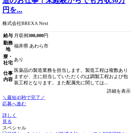
造のお仕事！未経験からでも月収30万
円を...
株式会社BREXA Next
給与
月収例
300,000
円
勤務
福井県 あわら市
地
寮・
あり
社宅
医薬品の製造業務を担当します。製造工程は複数あり
仕事
ますが、主に担当していただくのは調製工程および包
内容
装工程となります。また配属先に関しては...
詳細を表示
＼最短45秒で完了／
応募へ進む
詳しく
見る
スペシャル