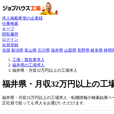
求人掲載希望の企業様
仕事検索
キープ
閲覧履歴
ログイン
会員登録
全国
新潟県
富山県
石川県
福井県
山梨県
長野県
岐阜県
静岡
工場・製造業求人
福井県の工場求人
福井県・月収32万円以上の工場求人
福井県・月収32万円以上の工場
福井県・月収32万円以上の工場求人・転職情報の検索結果ペ
正社員で絞っても求人をお選びいただけます。