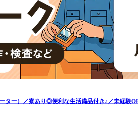
ター）／寮あり◎便利な生活備品付き♪／未経験OK《お