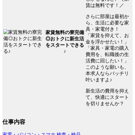
賃は無料です！／
さらに部屋は最初か
ら、生活に必要な家
具・家電付き！
家賃無料の寮完備
「家賃を抑えて、お
◎おトクに新生活
金を浮かせたい！」
をスタートできる
「家具・家電の購入
♪
費用を、転職後の生
活費に回したい！」
このような願いも、
本求人ならバッチリ
叶いますよ♪
新生活の費用を抑え
て、快適にスタート
を切りませんか？
仕事内容
家電・パソコン・スマホ
検査・検品