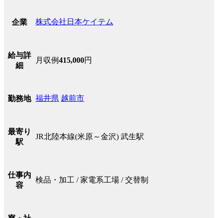
株式会社日本ケイテム
企業
給与詳
月収例
415,000
円
細
福井県
越前市
勤務地
最寄り
JR北陸本線(米原～金沢) 武生駅
駅
仕事内
検品・加工 / 家電系工場 / 交替制
容