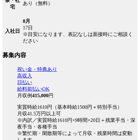
寮・社
あり（無料）
宅
8月
17日
入社日
※目安になります、表記なしは面接時にご相談く
ださい
募集内容
祝い金・特典あり
高収入
日払い
給料前払いOK
月収例
415,000
円
実質時給1610円（基本時給1500円＋特別手当）
月収41.5万円以上可
※内訳／実質時給1610円×9時間×20日＋残業手当・深
夜手当・各種手当
※繁忙期・閑散期等によって月収・残業時間は変動
します