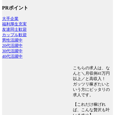
PRポイント
大手企業
福利厚生充実
友達同士歓迎
カップル歓迎
男性活躍中
20代活躍中
30代活躍中
40代活躍中
こちらの求人は、な
んと＼月収例41万円
以上／と高収入！
ガッツリ稼ぎたいと
いう方にピッタリの
求人です。
【これだけ稼げれ
ば、こんな贅沢も叶