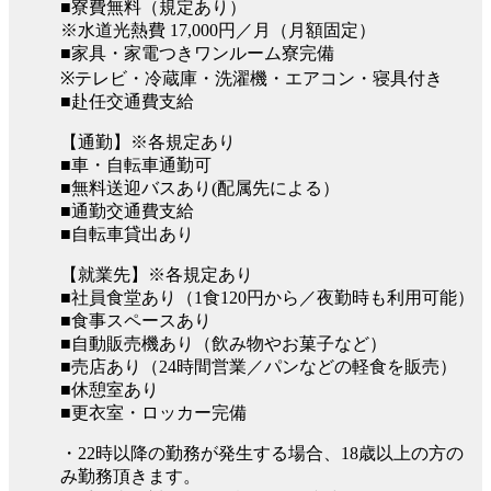
■寮費無料（規定あり）
※水道光熱費 17,000円／月（月額固定）
■家具・家電つきワンルーム寮完備
※テレビ・冷蔵庫・洗濯機・エアコン・寝具付き
■赴任交通費支給
【通勤】※各規定あり
■車・自転車通勤可
■無料送迎バスあり(配属先による）
■通勤交通費支給
■自転車貸出あり
【就業先】※各規定あり
■社員食堂あり（1食120円から／夜勤時も利用可能）
■食事スペースあり
■自動販売機あり（飲み物やお菓子など）
■売店あり（24時間営業／パンなどの軽食を販売）
■休憩室あり
■更衣室・ロッカー完備
・22時以降の勤務が発生する場合、18歳以上の方の
み勤務頂きます。