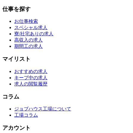
仕事を探す
お仕事検索
スペシャル求人
寮/社宅ありの求人
高収入の求人
期間工の求人
マイリスト
おすすめの求人
キープ中の求人
求人の閲覧履歴
コラム
ジョブハウス工場について
工場コラム
アカウント