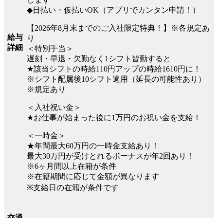
◆日払い・仮払いOK（アプリでカンタン申請！）
【2026年8月末までのご入社限定特典！】※各規定あ
給与
り
詳細
＜特別手当＞
遅刻・早退・欠勤なく1シフト皆勤すると
★該当シフトの時給110円アップの時給1610円に！
※シフト配属後10シフト適用（延長の可能性あり）
※規定あり
＜入社祝い金＞
★お仕事が始まった後に1万円のお祝い金を支給！
＜一時金＞
★年間最大60万円の一時金支給あり！
最大30万円が受けとれるボーナスが年2回あり！
※6ヶ月間以上在籍が条件
※在籍期間に応じて金額が異なります
※支給日の在籍が条件です
交通