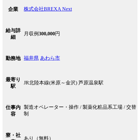
株式会社BREXA Next
企業
給与詳
月収例
300,000
円
細
福井県
あわら市
勤務地
最寄り
JR北陸本線(米原～金沢) 芦原温泉駅
駅
製造オペレーター・操作 / 製薬化粧品系工場 / 交替
仕事内
制
容
寮・社
あり（無料）