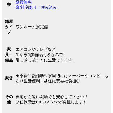
寮費無料
寮
寮/社宅あり・住み込み
部屋
ワンルーム寮完備
タイ
プ
エアコンやテレビなど
家
生活家電&備品付きなので、
具・
引っ越し後すぐに生活できます！
備品
★寮費半額補助※寮周辺にはスーパーやコンビニも
家賃
あり生活便利！赴任旅費会社負担◎
自宅から遠い職場でも安心して下さい！
その
赴任旅費はBREXA Nextが負担します！
他