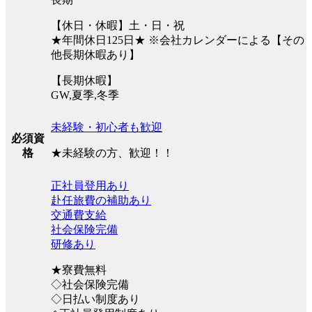
【休日・休暇】土・日・祝
★年間休日125日★ ※会社カレンダーによる【その
他長期休暇あり】
【長期休暇】
GW,夏季,冬季
未経験・初心者も歓迎
必須資
★未経験の方、歓迎！！
格
正社員登用あり
赴任旅費の補助あり
交通費支給
社会保険完備
研修あり
★寮費無料
◇社会保険完備
◇日払い制度あり