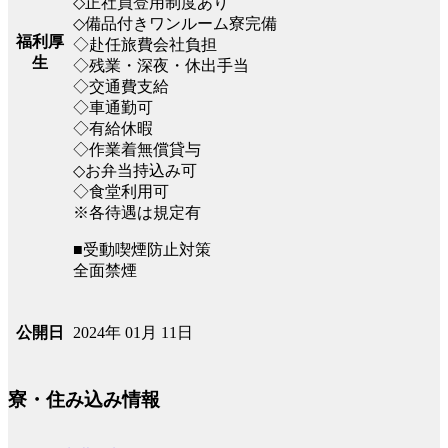
◇正社員登用制度あり
◇備品付きワンルーム寮完備
福利厚
◇赴任旅費会社負担
生
◇残業・深夜・休出手当
◇交通費支給
◇車通勤可
◇有給休暇
◇作業着無償貸与
◇お弁当持込み可
◇食堂利用可
※各待遇は規定有
■受動喫煙防止対策
全面禁煙
2024年 01月 11日
公開日
寮・住み込み情報