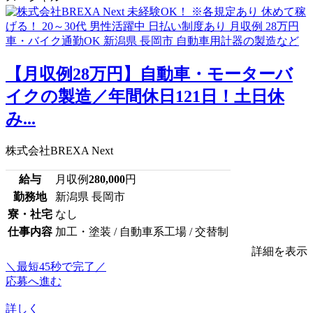
【月収例28万円】自動車・モーターバ
イクの製造／年間休日121日！土日休
み...
株式会社BREXA Next
給与
月収例
280,000
円
勤務地
新潟県 長岡市
寮・社宅
なし
仕事内容
加工・塗装 / 自動車系工場 / 交替制
詳細を表示
＼最短45秒で完了／
応募へ進む
詳しく