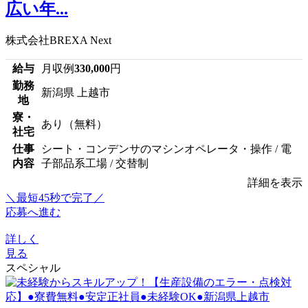
広い年...
株式会社BREXA Next
給与
月収例
330,000
円
勤務
新潟県 上越市
地
寮・
あり（無料）
社宅
仕事
シート・コンデンサのマシンオペレータ・操作 / 電
内容
子部品系工場 / 交替制
詳細を表示
＼最短45秒で完了／
応募へ進む
詳しく
見る
スペシャル