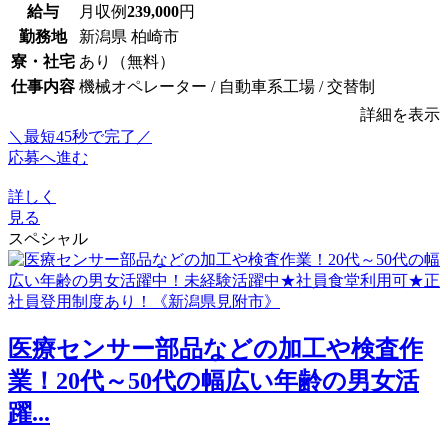
給与
月収例
239,000
円
勤務地
新潟県 柏崎市
寮・社宅
あり（無料）
仕事内容
機械オペレーター / 自動車系工場 / 交替制
詳細を表示
＼最短45秒で完了／
応募へ進む
詳しく
見る
スペシャル
医療センサー部品などの加工や検査作
業！20代～50代の幅広い年齢の男女活
躍...