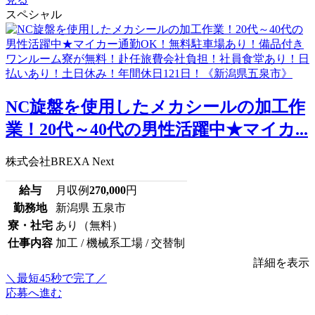
スペシャル
NC旋盤を使用したメカシールの加工作
業！20代～40代の男性活躍中★マイカ...
株式会社BREXA Next
給与
月収例
270,000
円
勤務地
新潟県 五泉市
寮・社宅
あり（無料）
仕事内容
加工 / 機械系工場 / 交替制
詳細を表示
＼最短45秒で完了／
応募へ進む