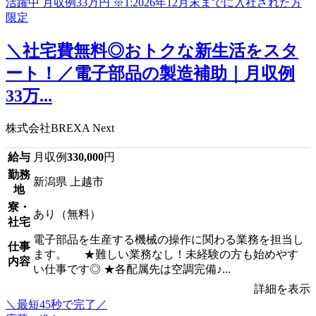
＼社宅費無料◎おトクな新生活をスタ
ート！／電子部品の製造補助｜月収例
33万...
株式会社BREXA Next
給与
月収例
330,000
円
勤務
新潟県 上越市
地
寮・
あり（無料）
社宅
電子部品を生産する機械の操作に関わる業務を担当し
仕事
ます。 ★難しい業務なし！未経験の方も始めやす
内容
い仕事です◎ ★各配属先は空調完備♪...
詳細を表示
＼最短45秒で完了／