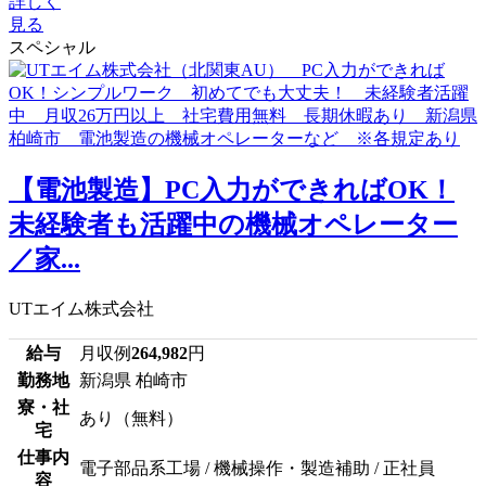
詳しく
見る
スペシャル
【電池製造】PC入力ができればOK！
未経験者も活躍中の機械オペレーター
／家...
UTエイム株式会社
給与
月収例
264,982
円
勤務地
新潟県 柏崎市
寮・社
あり（無料）
宅
仕事内
電子部品系工場 / 機械操作・製造補助 / 正社員
容