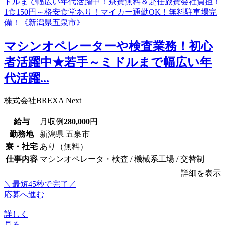
マシンオペレーターや検査業務！初心
者活躍中★若手～ミドルまで幅広い年
代活躍...
株式会社BREXA Next
給与
月収例
280,000
円
勤務地
新潟県 五泉市
寮・社宅
あり（無料）
仕事内容
マシンオペレータ・検査 / 機械系工場 / 交替制
詳細を表示
＼最短45秒で完了／
応募へ進む
詳しく
見る