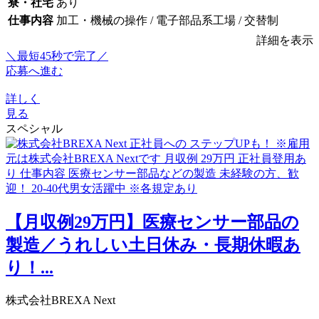
寮・社宅
あり
仕事内容
加工・機械の操作 / 電子部品系工場 / 交替制
詳細を表示
＼最短45秒で完了／
応募へ進む
詳しく
見る
スペシャル
【月収例29万円】医療センサー部品の
製造／うれしい土日休み・長期休暇あ
り！...
株式会社BREXA Next