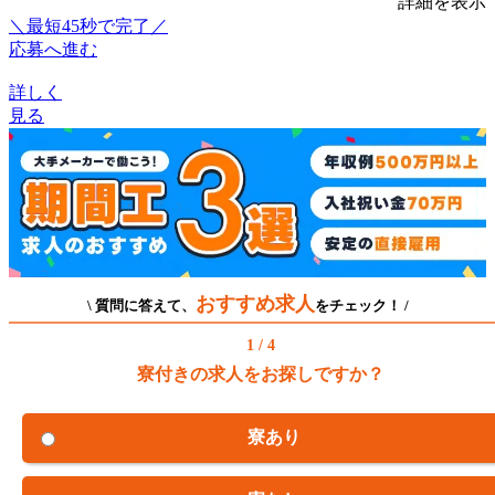
詳細を表示
＼最短45秒で完了／
応募へ進む
詳しく
見る
おすすめ求人
\ 質問に答えて、
をチェック！ /
1 / 4
寮付きの求人をお探しですか？
寮あり