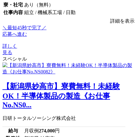
寮・社宅
あり（無料）
仕事内容
組立 / 機械系工場 / 日勤
詳細を表示
＼最短45秒で完了／
応募へ進む
詳しく
見る
スペシャル
【新潟県妙高市】寮費無料！未経験
OK！半導体製品の製造《お仕事
No.NS0...
日研トータルソーシング株式会社
給与
月収例
274,000
円