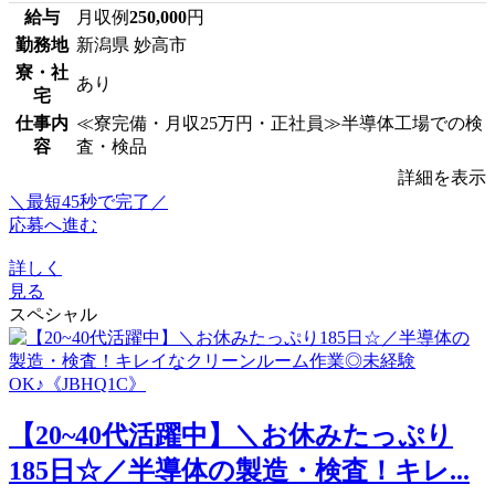
給与
月収例
250,000
円
勤務地
新潟県 妙高市
寮・社
あり
宅
仕事内
≪寮完備・月収25万円・正社員≫半導体工場での検
容
査・検品
詳細を表示
＼最短45秒で完了／
応募へ進む
詳しく
見る
スペシャル
【20~40代活躍中】＼お休みたっぷり
185日☆／半導体の製造・検査！キレ...