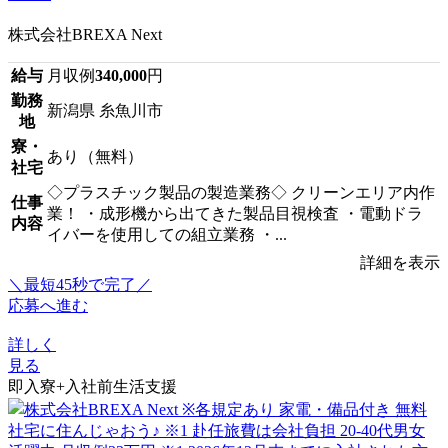
株式会社BREXA Next
給与
月収例
340,000
円
勤務
新潟県 糸魚川市
地
寮・
あり（無料）
社宅
◇プラスチック製品の製造業務◇ クリーンエリア内作
仕事
業！ ・成形機から出てきた製品目視検査 ・電動ドラ
内容
イバーを使用しての組立業務 ・...
詳細を表示
＼最短45秒で完了／
応募へ進む
詳しく
見る
即入寮+入社前生活支援