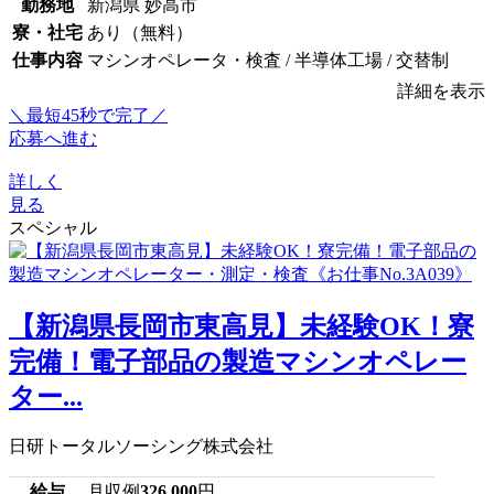
勤務地
新潟県 妙高市
寮・社宅
あり（無料）
仕事内容
マシンオペレータ・検査 / 半導体工場 / 交替制
詳細を表示
＼最短45秒で完了／
応募へ進む
詳しく
見る
スペシャル
【新潟県長岡市東高見】未経験OK！寮
完備！電子部品の製造マシンオペレー
ター...
日研トータルソーシング株式会社
給与
月収例
326,000
円