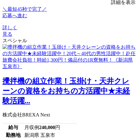
詳細を表示
＼最短45秒で完了／
応募へ進む
詳しく
見る
スペシャル
攪拌機の組立作業！玉掛け・天井クレ
ーンの資格をお持ちの方活躍中★未経
験活躍...
株式会社BREXA Next
給与
月収例
240,000
円
勤務地
新潟県 五泉市