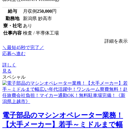
給与
月収例
250,000
円
勤務地
新潟県 妙高市
寮・社宅
あり
仕事内容
検査 / 半導体工場
詳細を表示
＼最短45秒で完了／
応募へ進む
詳しく
見る
スペシャル
電子部品のマシンオペレーター業務！
【大手メーカー】若手～ミドルまで幅