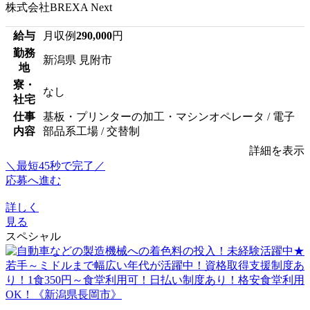
株式会社BREXA Next
給与
月収例
290,000
円
勤務
新潟県 見附市
地
寮・
なし
社宅
仕事
基板・プリンターの加工・マシンオペレータ / 電子
内容
部品系工場 / 交替制
詳細を表示
＼最短45秒で完了／
応募へ進む
詳しく
見る
スペシャル