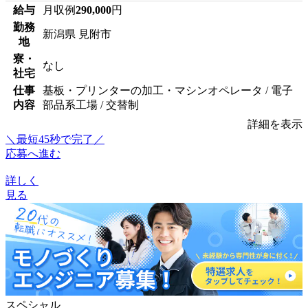
給与
月収例
290,000
円
勤務
新潟県 見附市
地
寮・
なし
社宅
仕事
基板・プリンターの加工・マシンオペレータ / 電子
内容
部品系工場 / 交替制
詳細を表示
＼最短45秒で完了／
応募へ進む
詳しく
見る
スペシャル