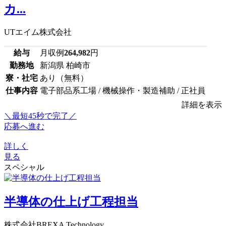
カ...
UTエイム株式会社
給与
月収例
264,982
円
勤務地
新潟県 柏崎市
寮・社宅
あり（無料）
仕事内容
電子部品系工場 / 機械操作・製造補助 / 正社員
詳細を表示
＼最短45秒で完了／
応募へ進む
詳しく
見る
スペシャル
半導体の仕上げ工程担当
株式会社BREXA Technology