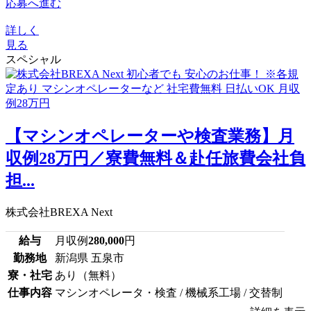
応募へ進む
詳しく
見る
スペシャル
【マシンオペレーターや検査業務】月
収例28万円／寮費無料＆赴任旅費会社負
担...
株式会社BREXA Next
給与
月収例
280,000
円
勤務地
新潟県 五泉市
寮・社宅
あり（無料）
仕事内容
マシンオペレータ・検査 / 機械系工場 / 交替制