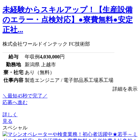
未経験からスキルアップ！【生産設備
のエラー・点検対応】●寮費無料●安定
正社...
株式会社ワールドインテック FC技術部
給与
年収例
4,030,000
円
勤務地
新潟県 上越市
寮・社宅
あり（無料）
仕事内容
製造エンジニア / 電子部品系工場系工場
詳細を表示
＼最短45秒で完了／
応募へ進む
詳しく
見る
スペシャル