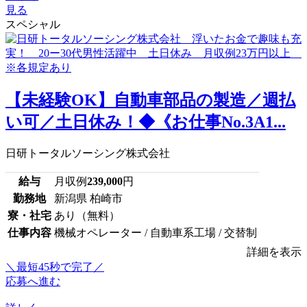
見る
スペシャル
【未経験OK】自動車部品の製造／週払
い可／土日休み！◆《お仕事No.3A1...
日研トータルソーシング株式会社
給与
月収例
239,000
円
勤務地
新潟県 柏崎市
寮・社宅
あり（無料）
仕事内容
機械オペレーター / 自動車系工場 / 交替制
詳細を表示
＼最短45秒で完了／
応募へ進む