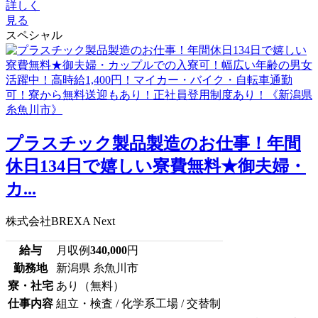
詳しく
見る
スペシャル
プラスチック製品製造のお仕事！年間
休日134日で嬉しい寮費無料★御夫婦・
カ...
株式会社BREXA Next
給与
月収例
340,000
円
勤務地
新潟県 糸魚川市
寮・社宅
あり（無料）
仕事内容
組立・検査 / 化学系工場 / 交替制