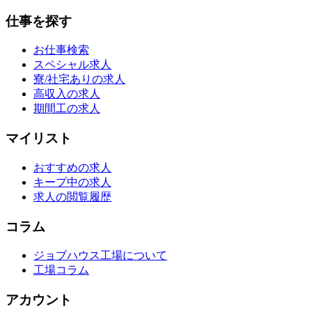
仕事を探す
お仕事検索
スペシャル求人
寮/社宅ありの求人
高収入の求人
期間工の求人
マイリスト
おすすめの求人
キープ中の求人
求人の閲覧履歴
コラム
ジョブハウス工場について
工場コラム
アカウント