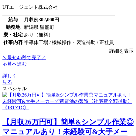
UTエージェント株式会社
給与
月収例
302,000
円
勤務地
新潟県 聖籠町
寮・社宅
あり（無料）
仕事内容
半導体工場 / 機械操作・製造補助 / 正社員
詳細を表示
＼最短45秒で完了／
応募へ進む
詳しく
見る
スペシャル
【月収26万円可】簡単&シンプル作業◎
マニュアルあり！未経験可&大手メー