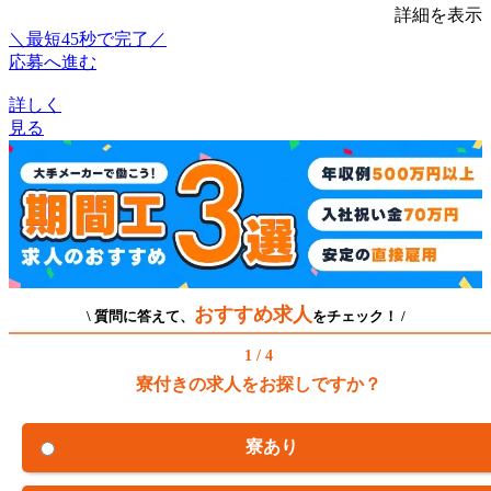
詳細を表示
＼最短45秒で完了／
応募へ進む
詳しく
見る
おすすめ求人
\ 質問に答えて、
をチェック！ /
1 / 4
寮付きの求人をお探しですか？
寮あり