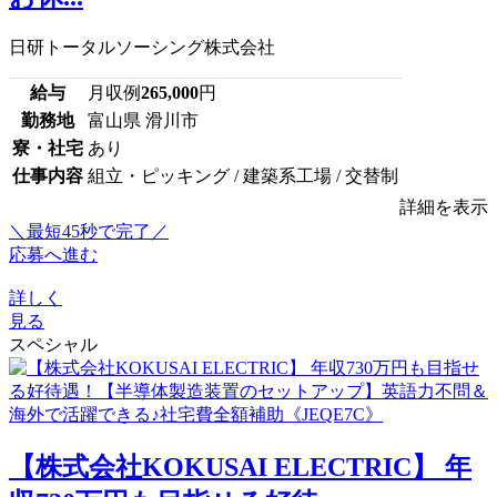
日研トータルソーシング株式会社
給与
月収例
265,000
円
勤務地
富山県 滑川市
寮・社宅
あり
仕事内容
組立・ピッキング / 建築系工場 / 交替制
詳細を表示
＼最短45秒で完了／
応募へ進む
詳しく
見る
スペシャル
【株式会社KOKUSAI ELECTRIC】 年