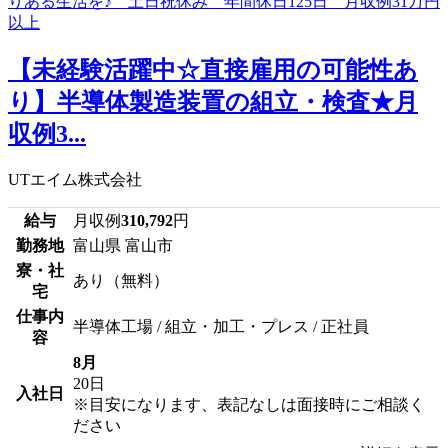
【未経験活躍中☆直接雇用の可能性あ
り】半導体製造装置の組立・検査★月
収例3...
UTエイム株式会社
給与
月収例
310,792
円
勤務地
富山県 富山市
寮・社
あり（無料）
宅
仕事内
半導体工場 / 組立・加工・プレス / 正社員
容
8月
20日
入社日
※目安になります、表記なしは面接時にご相談く
ださい