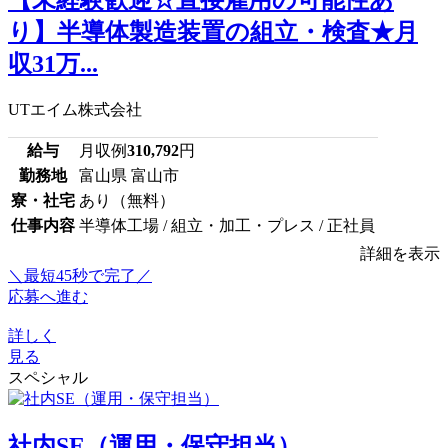
り】半導体製造装置の組立・検査★月
収31万...
UTエイム株式会社
給与
月収例
310,792
円
勤務地
富山県 富山市
寮・社宅
あり（無料）
仕事内容
半導体工場 / 組立・加工・プレス / 正社員
詳細を表示
＼最短45秒で完了／
応募へ進む
詳しく
見る
スペシャル
社内SE（運用・保守担当）