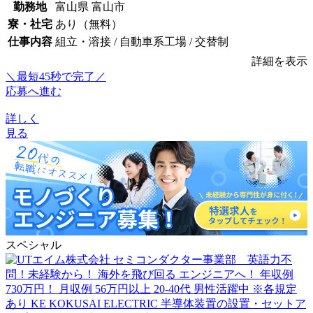
勤務地
富山県 富山市
寮・社宅
あり（無料）
仕事内容
組立・溶接 / 自動車系工場 / 交替制
詳細を表示
＼最短45秒で完了／
応募へ進む
詳しく
見る
スペシャル