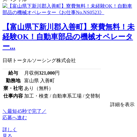
【富山県下新川郡入善町】寮費無料！未
経験OK！自動車部品の機械オペレータ
ー...
日研トータルソーシング株式会社
給与
月収例
321,000
円
勤務地
富山県 入善町
寮・社宅
あり（無料）
仕事内容
加工・検査 / 自動車系工場 / 交替制
詳細を表示
＼最短45秒で完了／
応募へ進む
詳しく
見る