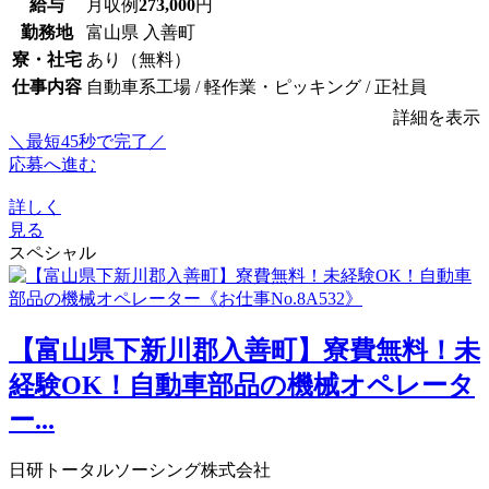
給与
月収例
273,000
円
勤務地
富山県 入善町
寮・社宅
あり（無料）
仕事内容
自動車系工場 / 軽作業・ピッキング / 正社員
詳細を表示
＼最短45秒で完了／
応募へ進む
詳しく
見る
スペシャル
【富山県下新川郡入善町】寮費無料！未
経験OK！自動車部品の機械オペレータ
ー...
日研トータルソーシング株式会社