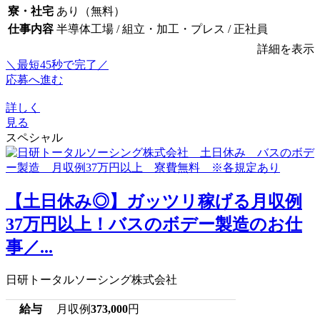
寮・社宅
あり（無料）
仕事内容
半導体工場 / 組立・加工・プレス / 正社員
詳細を表示
＼最短45秒で完了／
応募へ進む
詳しく
見る
スペシャル
【土日休み◎】ガッツリ稼げる月収例
37万円以上！バスのボデー製造のお仕
事／...
日研トータルソーシング株式会社
給与
月収例
373,000
円