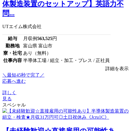
体製造装置のセットアップ】英語力不
問...
UTエイム株式会社
給与
月収例
563,525
円
勤務地
富山県 富山市
寮・社宅
あり（無料）
仕事内容
半導体工場 / 組立・加工・プレス / 正社員
詳細を表示
＼最短45秒で完了／
応募へ進む
詳しく
見る
スペシャル
【未経験歓迎☆直接雇用の可能性あ