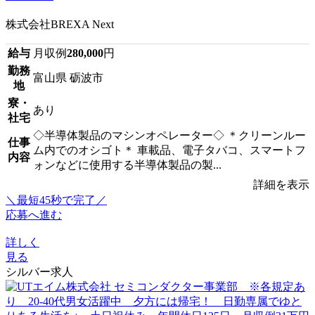
株式会社BREXA Next
給与
月収例
280,000
円
勤務
富山県 砺波市
地
寮・
あり
社宅
◇半導体製品のマシンオペレーター◇ ＊クリーンルー
仕事
ム内でのオシゴト＊ 車載品、電子タバコ、スマートフ
内容
ォンなどに使用する半導体製品の製...
詳細を表示
＼最短45秒で完了／
応募へ進む
詳しく
見る
シルバー求人