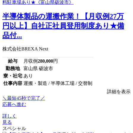
半導体製品の運搬作業！【月収例27万
円以上】自社正社員登用制度あり★備
品付...
株式会社BREXA Next
給与
月収例
280,000
円
勤務地
富山県 砺波市
寮・社宅
あり
仕事内容
運搬・製造 / 半導体工場 / 交替制
詳細を表示
＼最短45秒で完了／
応募へ進む
詳しく
見る
スペシャル