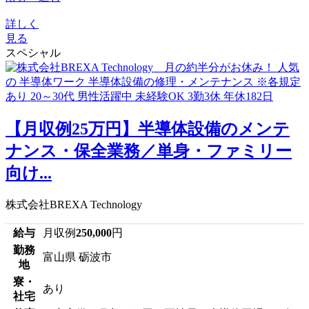
詳しく
見る
スペシャル
【月収例25万円】半導体設備のメンテ
ナンス・保全業務／単身・ファミリー
向け...
株式会社BREXA Technology
給与
月収例
250,000
円
勤務
富山県 砺波市
地
寮・
あり
社宅