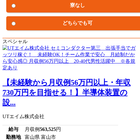
寮なし
どちらでも可
スペシャル
【未経験から月収例56万円以上・年収
730万円を目指せる！】半導体装置の
設...
UTエイム株式会社
給与
月収例
563,525
円
勤務地
富山県 富山市