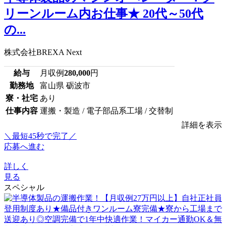
リーンルーム内お仕事★ 20代～50代
の...
株式会社BREXA Next
給与
月収例
280,000
円
勤務地
富山県 砺波市
寮・社宅
あり
仕事内容
運搬・製造 / 電子部品系工場 / 交替制
詳細を表示
＼最短45秒で完了／
応募へ進む
詳しく
見る
スペシャル