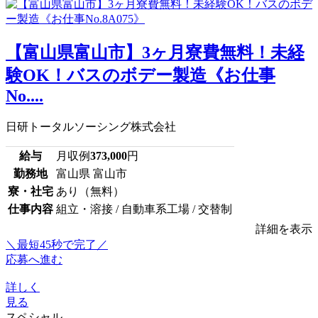
【富山県富山市】3ヶ月寮費無料！未経
験OK！バスのボデー製造《お仕事
No....
日研トータルソーシング株式会社
給与
月収例
373,000
円
勤務地
富山県 富山市
寮・社宅
あり（無料）
仕事内容
組立・溶接 / 自動車系工場 / 交替制
詳細を表示
＼最短45秒で完了／
応募へ進む
詳しく
見る
スペシャル