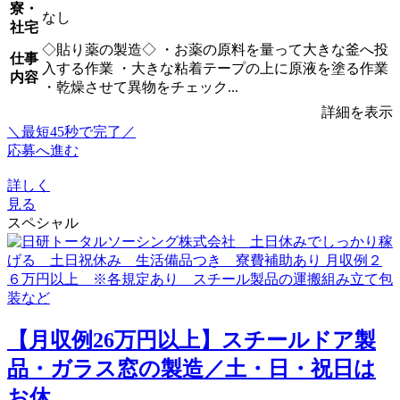
寮・
なし
社宅
◇貼り薬の製造◇ ・お薬の原料を量って大きな釜へ投
仕事
入する作業 ・大きな粘着テープの上に原液を塗る作業
内容
・乾燥させて異物をチェック...
詳細を表示
＼最短45秒で完了／
応募へ進む
詳しく
見る
スペシャル
【月収例26万円以上】スチールドア製
品・ガラス窓の製造／土・日・祝日は
お休...