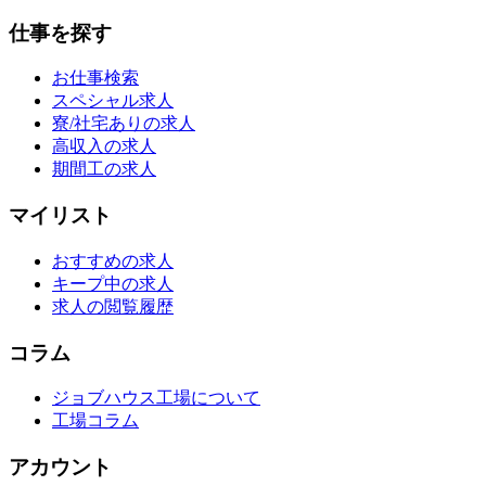
仕事を探す
お仕事検索
スペシャル求人
寮/社宅ありの求人
高収入の求人
期間工の求人
マイリスト
おすすめの求人
キープ中の求人
求人の閲覧履歴
コラム
ジョブハウス工場について
工場コラム
アカウント