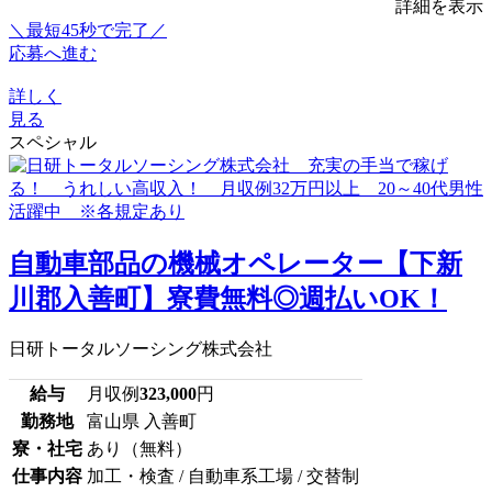
詳細を表示
＼最短45秒で完了／
応募へ進む
詳しく
見る
スペシャル
自動車部品の機械オペレーター【下新
川郡入善町】寮費無料◎週払いOK！
日研トータルソーシング株式会社
給与
月収例
323,000
円
勤務地
富山県 入善町
寮・社宅
あり（無料）
仕事内容
加工・検査 / 自動車系工場 / 交替制