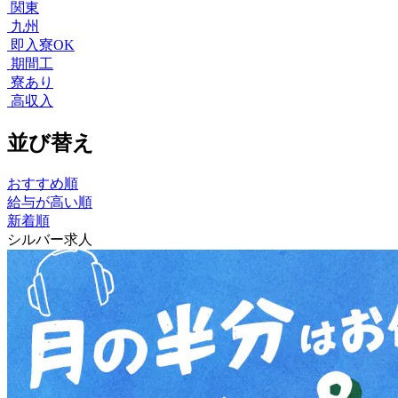
関東
九州
即入寮OK
期間工
寮あり
高収入
並び替え
おすすめ順
給与が高い順
新着順
シルバー求人