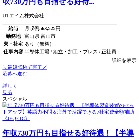
収730万円も目指せる好待...
UTエイム株式会社
給与
月収例
563,525
円
勤務地
富山県 富山市
寮・社宅
あり（無料）
仕事内容
半導体工場 / 組立・加工・プレス / 正社員
詳細を表示
＼最短45秒で完了／
応募へ進む
詳しく
見る
スペシャル
年収730万円も目指せる好待遇！【半導