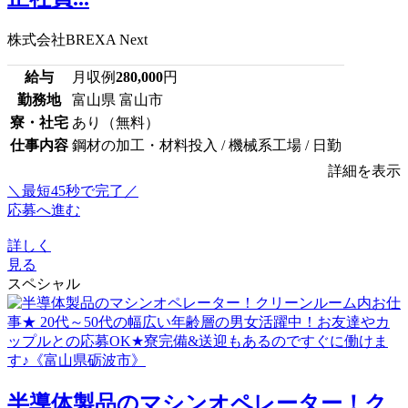
株式会社BREXA Next
給与
月収例
280,000
円
勤務地
富山県 富山市
寮・社宅
あり（無料）
仕事内容
鋼材の加工・材料投入 / 機械系工場 / 日勤
詳細を表示
＼最短45秒で完了／
応募へ進む
詳しく
見る
スペシャル
半導体製品のマシンオペレーター！ク