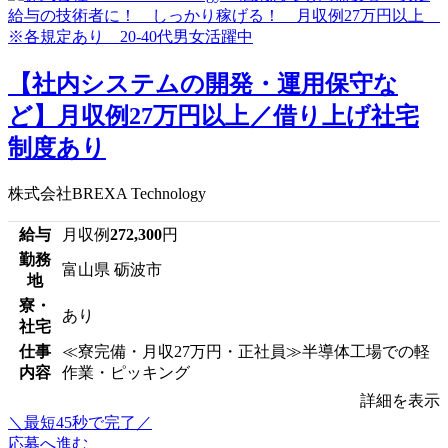
【社内システムの開発・運用保守な
ど】月収例27万円以上／借り上げ社宅
制度あり
株式会社BREXA Technology
給与
月収例
272,300
円
勤務
富山県 砺波市
地
寮・
あり
社宅
仕事
≪寮完備・月収27万円・正社員≫半導体工場での軽
内容
作業・ピッキング
詳細を表示
＼最短45秒で完了／
応募へ進む