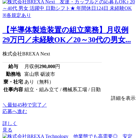
【半導体製造装置の組立業務】月収例
29万円／未経験OK／20～30代の男女...
株式会社BREXA Next
給与
月収例
290,000
円
勤務地
富山県 砺波市
寮・社宅
あり（無料）
仕事内容
組立・組み立て / 機械系工場 / 日勤
詳細を表示
＼最短45秒で完了／
応募へ進む
詳しく
見る