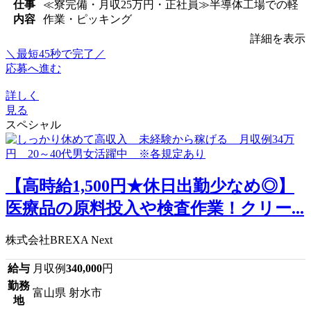
仕事
≪寮完備・月収25万円・正社員≫半導体工場での軽
内容
作業・ピッキング
詳細を表示
＼最短45秒で完了／
応募へ進む
詳しく
見る
スペシャル
【高時給1,500円★休日出勤少なめ◎】
医療品の原料投入や検査作業！クリー...
株式会社BREXA Next
給与
月収例
340,000
円
勤務
富山県 射水市
地