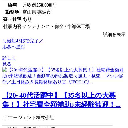
給与
月収例
250,000
円
勤務地
富山県 砺波市
寮・社宅
あり
仕事内容
メンテナンス・保全 / 半導体工場
詳細を表示
＼最短45秒で完了／
応募へ進む
詳しく
見る
【20~40代活躍中】【35名以上の大募
集！】社宅費全額補助♪未経験歓迎！...
UTエージェント株式会社