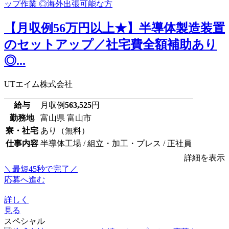
【月収例56万円以上★】半導体製造装置
のセットアップ／社宅費全額補助あり
◎...
UTエイム株式会社
給与
月収例
563,525
円
勤務地
富山県 富山市
寮・社宅
あり（無料）
仕事内容
半導体工場 / 組立・加工・プレス / 正社員
詳細を表示
＼最短45秒で完了／
応募へ進む
詳しく
見る
スペシャル