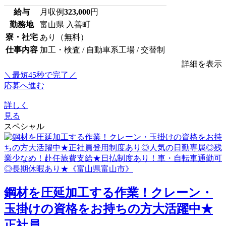
給与
月収例
323,000
円
勤務地
富山県 入善町
寮・社宅
あり（無料）
仕事内容
加工・検査 / 自動車系工場 / 交替制
詳細を表示
＼最短45秒で完了／
応募へ進む
詳しく
見る
スペシャル
鋼材を圧延加工する作業！クレーン・
玉掛けの資格をお持ちの方大活躍中★
正社員...