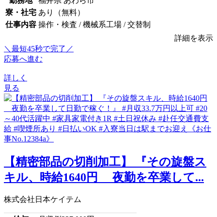
勤務地
福井県 あわら市
寮・社宅
あり（無料）
仕事内容
操作・検査 / 機械系工場 / 交替制
詳細を表示
＼最短45秒で完了／
応募へ進む
詳しく
見る
【精密部品の切削加工】 『その旋盤ス
キル、時給1640円 夜勤を卒業して...
株式会社日本ケイテム