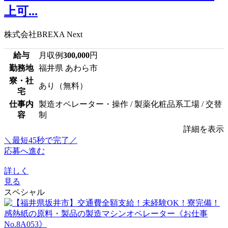
上可...
株式会社BREXA Next
給与
月収例
300,000
円
勤務地
福井県 あわら市
寮・社
あり（無料）
宅
仕事内
製造オペレーター・操作 / 製薬化粧品系工場 / 交替
容
制
詳細を表示
＼最短45秒で完了／
応募へ進む
詳しく
見る
スペシャル