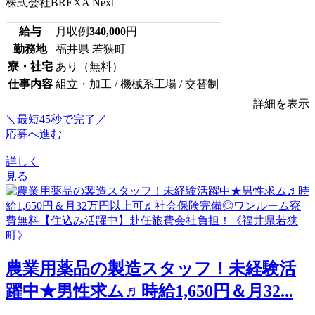
株式会社BREXA Next
給与
月収例
340,000
円
勤務地
福井県 若狭町
寮・社宅
あり（無料）
仕事内容
組立・加工 / 機械系工場 / 交替制
詳細を表示
＼最短45秒で完了／
応募へ進む
詳しく
見る
農業用薬品の製造スタッフ！未経験活
躍中★男性求ム♬時給1,650円＆月32...