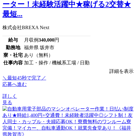
ーター！未経験活躍中★稼げる2交替★
最短...
株式会社BREXA Next
給与
月収例
340,000
円
勤務地
福井県 坂井市
寮・社宅
あり（無料）
仕事内容
加工・操作 / 機械系工場 / 日勤
詳細を表示
＼最短45秒で完了／
応募へ進む
詳しく
見る