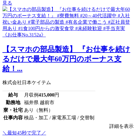
見る
【スマホの部品製造】 『お仕事を続け
るだけで最大年60万円のボーナス支
給！...
株式会社日本ケイテム
給与
月収例
415,000
円
勤務地
福井県 越前市
寮・社宅
あり（無料）
仕事内容
検品・加工 / 家電系工場 / 交替制
詳細を表示
＼最短45秒で完了／