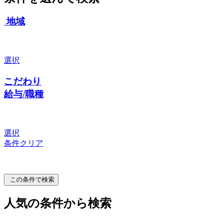
地域
選択
こだわり
給与/職種
選択
条件クリア
この条件で検索
人気の条件から検索