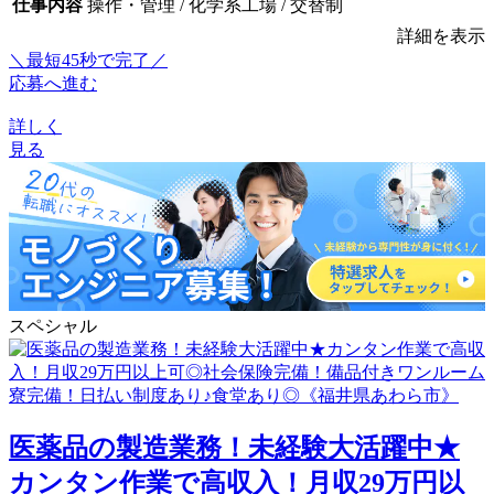
仕事内容
操作・管理 / 化学系工場 / 交替制
詳細を表示
＼最短45秒で完了／
応募へ進む
詳しく
見る
スペシャル
医薬品の製造業務！未経験大活躍中★
カンタン作業で高収入！月収29万円以