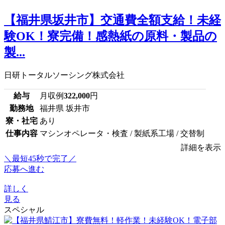
【福井県坂井市】交通費全額支給！未経
験OK！寮完備！感熱紙の原料・製品の
製...
日研トータルソーシング株式会社
給与
月収例
322,000
円
勤務地
福井県 坂井市
寮・社宅
あり
仕事内容
マシンオペレータ・検査 / 製紙系工場 / 交替制
詳細を表示
＼最短45秒で完了／
応募へ進む
詳しく
見る
スペシャル