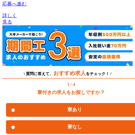
応募へ進む
詳しく
見る
おすすめ求人
\ 質問に答えて、
をチェック！ /
1 / 4
寮付きの求人をお探しですか？
寮あり
寮なし