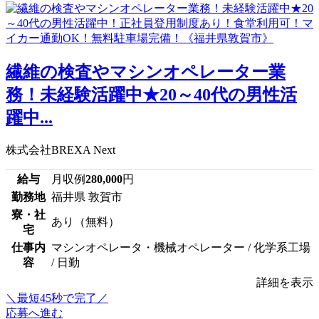
繊維の検査やマシンオペレーター業
務！未経験活躍中★20～40代の男性活
躍中...
株式会社BREXA Next
給与
月収例
280,000
円
勤務地
福井県 敦賀市
寮・社
あり（無料）
宅
仕事内
マシンオペレータ・機械オペレーター / 化学系工場
容
/ 日勤
詳細を表示
＼最短45秒で完了／
応募へ進む