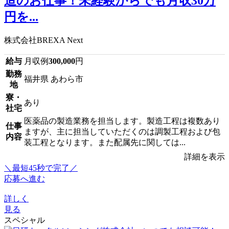
造のお仕事！未経験からでも月収30万
円を...
株式会社BREXA Next
給与
月収例
300,000
円
勤務
福井県 あわら市
地
寮・
あり
社宅
医薬品の製造業務を担当します。製造工程は複数あり
仕事
ますが、主に担当していただくのは調製工程および包
内容
装工程となります。また配属先に関しては...
詳細を表示
＼最短45秒で完了／
応募へ進む
詳しく
見る
スペシャル