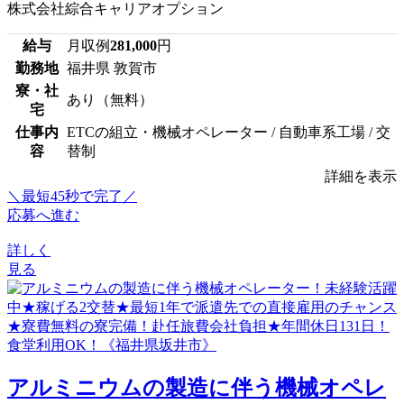
株式会社綜合キャリアオプション
給与
月収例
281,000
円
勤務地
福井県 敦賀市
寮・社
あり（無料）
宅
仕事内
ETCの組立・機械オペレーター / 自動車系工場 / 交
容
替制
詳細を表示
＼最短45秒で完了／
応募へ進む
詳しく
見る
アルミニウムの製造に伴う機械オペレ