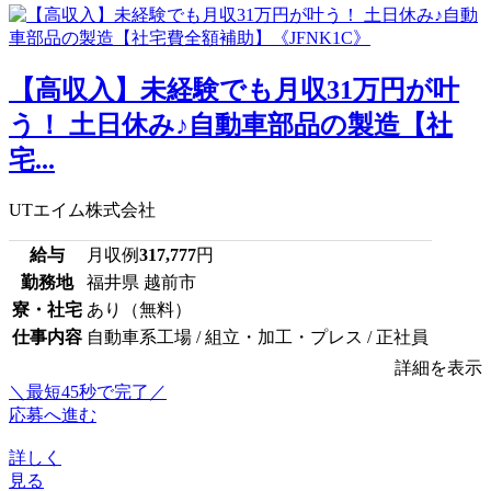
【高収入】未経験でも月収31万円が叶
う！ 土日休み♪自動車部品の製造【社
宅...
UTエイム株式会社
給与
月収例
317,777
円
勤務地
福井県 越前市
寮・社宅
あり（無料）
仕事内容
自動車系工場 / 組立・加工・プレス / 正社員
詳細を表示
＼最短45秒で完了／
応募へ進む
詳しく
見る