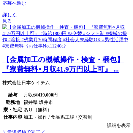
応募へ進む
詳しく
見る
【金属加工の機械操作・検査・梱包】
『寮費無料×月収41.9万円以上可』 ...
株式会社日本ケイテム
給与
月収例
419,000
円
勤務地
福井県 坂井市
寮・社宅
あり（無料）
仕事内容
加工・操作 / 食品系工場 / 交替制
詳細を表示
＼最短45秒で完了／