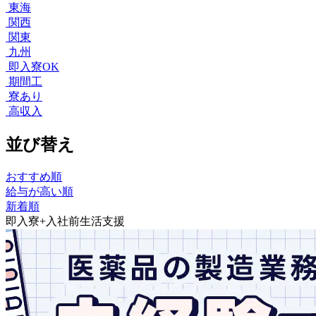
東海
関西
関東
九州
即入寮OK
期間工
寮あり
高収入
並び替え
おすすめ順
給与が高い順
新着順
即入寮+入社前生活支援