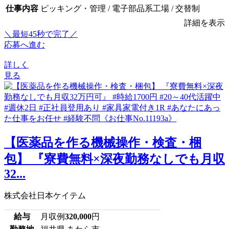
仕事内容
ピッキング・管理 / 電子部品系工場 / 交替制
詳細を表示
＼最短45秒で完了／
応募へ進む
詳しく
見る
【医薬品を作る機械操作・検査・梱
包】 『寮費無料×深夜勤務なしでも月収
32...
株式会社日本ケイテム
給与
月収例
320,000
円