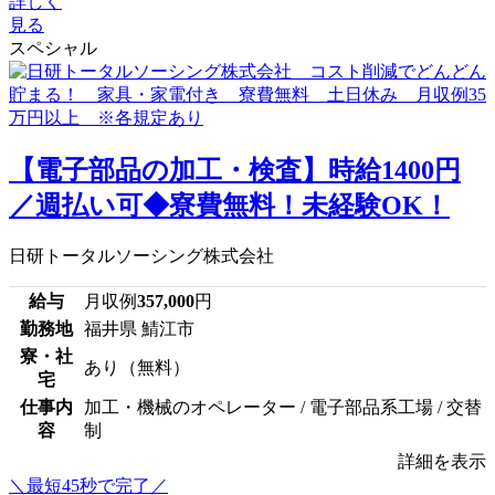
詳しく
見る
スペシャル
【電子部品の加工・検査】時給1400円
／週払い可◆寮費無料！未経験OK！
日研トータルソーシング株式会社
給与
月収例
357,000
円
勤務地
福井県 鯖江市
寮・社
あり（無料）
宅
仕事内
加工・機械のオペレーター / 電子部品系工場 / 交替
容
制
詳細を表示
＼最短45秒で完了／