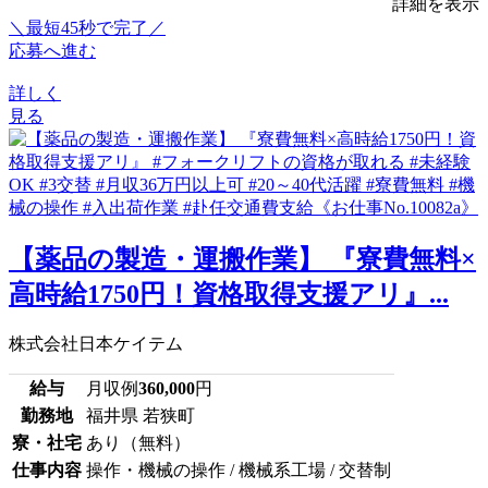
詳細を表示
＼最短45秒で完了／
応募へ進む
詳しく
見る
【薬品の製造・運搬作業】 『寮費無料×
高時給1750円！資格取得支援アリ』...
株式会社日本ケイテム
給与
月収例
360,000
円
勤務地
福井県 若狭町
寮・社宅
あり（無料）
仕事内容
操作・機械の操作 / 機械系工場 / 交替制