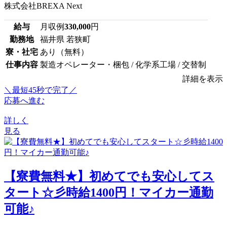
株式会社BREXA Next
給与
月収例
330,000
円
勤務地
福井県 若狭町
寮・社宅
あり（無料）
仕事内容
製造オペレーター・梱包 / 化学系工場 / 交替制
詳細を表示
＼最短45秒で完了／
応募へ進む
詳しく
見る
【寮費無料★】初めてでも安心してス
タート☆彡時給1400円！マイカー通勤
可能♪