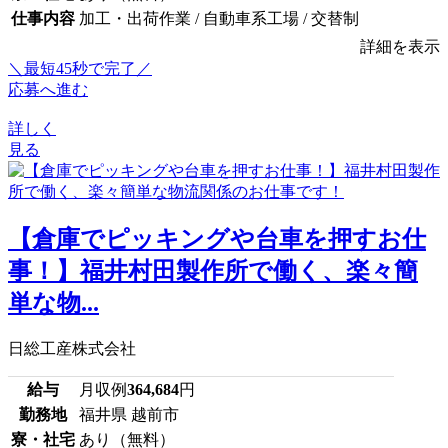
仕事内容
加工・出荷作業 / 自動車系工場 / 交替制
詳細を表示
＼最短45秒で完了／
応募へ進む
詳しく
見る
【倉庫でピッキングや台車を押すお仕
事！】福井村田製作所で働く、楽々簡
単な物...
日総工産株式会社
給与
月収例
364,684
円
勤務地
福井県 越前市
寮・社宅
あり（無料）