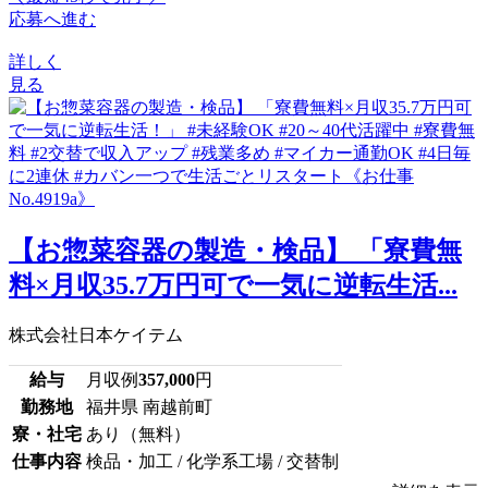
応募へ進む
詳しく
見る
【お惣菜容器の製造・検品】 「寮費無
料×月収35.7万円可で一気に逆転生活...
株式会社日本ケイテム
給与
月収例
357,000
円
勤務地
福井県 南越前町
寮・社宅
あり（無料）
仕事内容
検品・加工 / 化学系工場 / 交替制