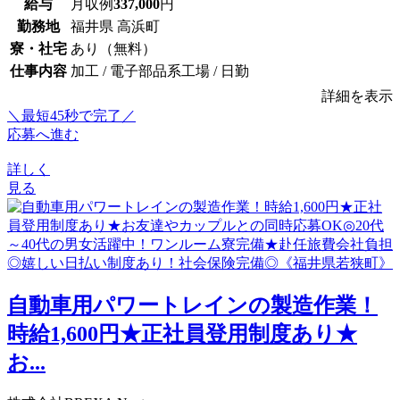
給与
月収例
337,000
円
勤務地
福井県 高浜町
寮・社宅
あり（無料）
仕事内容
加工 / 電子部品系工場 / 日勤
詳細を表示
＼最短45秒で完了／
応募へ進む
詳しく
見る
⾃動⾞⽤パワートレインの製造作業！
時給1,600円★正社員登用制度あり★
お...