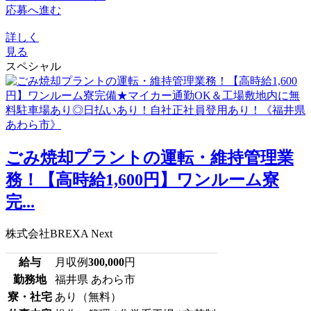
応募へ進む
詳しく
見る
スペシャル
ごみ焼却プラントの運転・維持管理業
務！【高時給1,600円】ワンルーム寮
完...
株式会社BREXA Next
給与
月収例
300,000
円
勤務地
福井県 あわら市
寮・社宅
あり（無料）