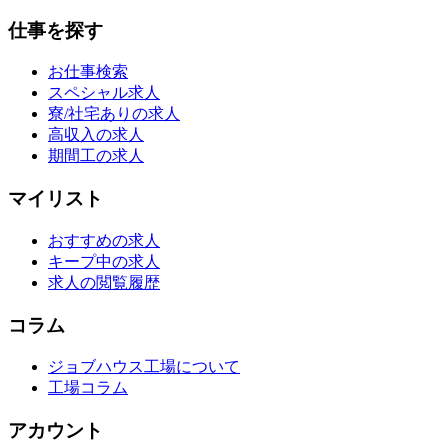
仕事を探す
お仕事検索
スペシャル求人
寮/社宅ありの求人
高収入の求人
期間工の求人
マイリスト
おすすめの求人
キープ中の求人
求人の閲覧履歴
コラム
ジョブハウス工場について
工場コラム
アカウント