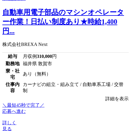
自動車用電子部品のマシンオペレータ
ー作業！日払い制度あり★時給1,400
円...
株式会社BREXA Next
給与
月収例
310,000
円
勤務地
福井県 敦賀市
寮・社
あり（無料）
宅
仕事内
カーナビの組立・組み立て / 自動車系工場 / 交替
容
制
詳細を表示
＼最短45秒で完了／
応募へ進む
詳しく
見る