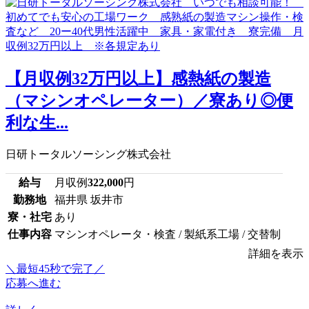
【月収例32万円以上】感熱紙の製造
（マシンオペレーター）／寮あり◎便
利な生...
日研トータルソーシング株式会社
給与
月収例
322,000
円
勤務地
福井県 坂井市
寮・社宅
あり
仕事内容
マシンオペレータ・検査 / 製紙系工場 / 交替制
詳細を表示
＼最短45秒で完了／
応募へ進む