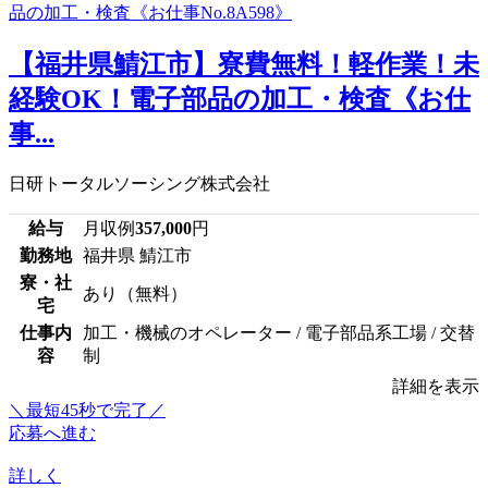
【福井県鯖江市】寮費無料！軽作業！未
経験OK！電子部品の加工・検査《お仕
事...
日研トータルソーシング株式会社
給与
月収例
357,000
円
勤務地
福井県 鯖江市
寮・社
あり（無料）
宅
仕事内
加工・機械のオペレーター / 電子部品系工場 / 交替
容
制
詳細を表示
＼最短45秒で完了／
応募へ進む
詳しく