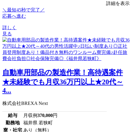
詳細を表示
＼最短45秒で完了／
応募へ進む
詳しく
見る
自動車用部品の製造作業！高待遇案件
★未経験でも月収36万円以上★20代～
4...
株式会社BREXA Next
給与
月収例
370,000
円
勤務地
福井県 若狭町
寮・社宅
あり（無料）